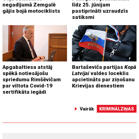
negadījumā Zemgalē
līdz 25. jūnijam
gājis bojā motociklists
pastiprināti uzraudzīs
satiksmi
Apgabaltiesa atstāj
Bartaševiča partijas
Kopā
spēkā notiesājošu
Latvijai
valdes loceklis
spriedumu Rimšēvičam
apcietināts par ziņošanu
par viltota Covid-19
Krievijas dienestiem
sertifikāta iegādi
Vairāk
KRIMINĀLZIŅAS