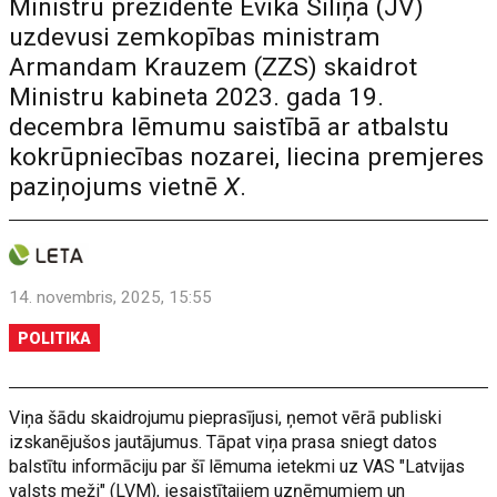
Ministru prezidente Evika Siliņa (JV)
uzdevusi zemkopības ministram
Armandam Krauzem (ZZS) skaidrot
Ministru kabineta 2023. gada 19.
decembra lēmumu saistībā ar atbalstu
kokrūpniecības nozarei, liecina premjeres
paziņojums vietnē
X
.
14. novembris, 2025, 15:55
POLITIKA
Viņa šādu skaidrojumu pieprasījusi, ņemot vērā publiski
izskanējušos jautājumus. Tāpat viņa prasa sniegt datos
balstītu informāciju par šī lēmuma ietekmi uz VAS "Latvijas
valsts meži" (LVM), iesaistītajiem uzņēmumiem un