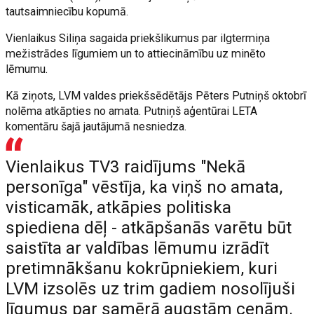
tautsaimniecību kopumā.
Vienlaikus Siliņa sagaida priekšlikumus par ilgtermiņa
mežistrādes līgumiem un to attiecināmību uz minēto
lēmumu.
Kā ziņots, LVM valdes priekšsēdētājs Pēters Putniņš oktobrī
nolēma atkāpties no amata. Putniņš aģentūrai LETA
komentāru šajā jautājumā nesniedza.
Vienlaikus TV3 raidījums "Nekā
personīga" vēstīja, ka viņš no amata,
visticamāk, atkāpies politiska
spiediena dēļ - atkāpšanās varētu būt
saistīta ar valdības lēmumu izrādīt
pretimnākšanu kokrūpniekiem, kuri
LVM izsolēs uz trim gadiem nosolījuši
līgumus par samērā augstām cenām.