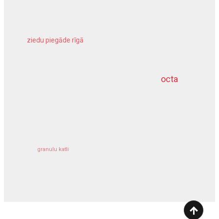
ziedu piegāde rīgā
meliorācijas darbi
octa
dziļurbums
kravu apdrošināšana
granulu katli
siltumsūknis