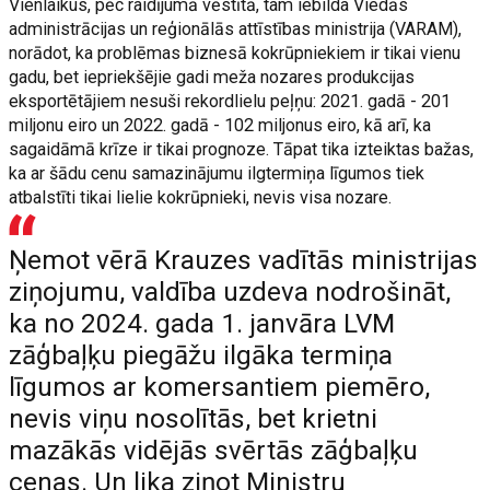
Vienlaikus, pēc raidījumā vēstītā, tam iebilda Viedās
administrācijas un reģionālās attīstības ministrija (VARAM),
norādot, ka problēmas biznesā kokrūpniekiem ir tikai vienu
gadu, bet iepriekšējie gadi meža nozares produkcijas
eksportētājiem nesuši rekordlielu peļņu: 2021. gadā - 201
miljonu eiro un 2022. gadā - 102 miljonus eiro, kā arī, ka
sagaidāmā krīze ir tikai prognoze. Tāpat tika izteiktas bažas,
ka ar šādu cenu samazinājumu ilgtermiņa līgumos tiek
atbalstīti tikai lielie kokrūpnieki, nevis visa nozare.
Ņemot vērā Krauzes vadītās ministrijas
ziņojumu, valdība uzdeva nodrošināt,
ka no 2024. gada 1. janvāra LVM
zāģbaļķu piegāžu ilgāka termiņa
līgumos ar komersantiem piemēro,
nevis viņu nosolītās, bet krietni
mazākās vidējās svērtās zāģbaļķu
cenas. Un lika ziņot Ministru