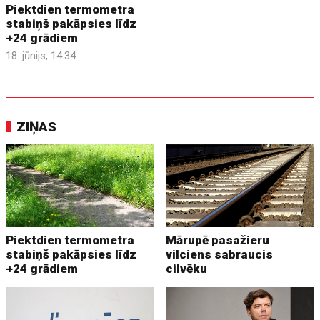
Piektdien termometra
stabiņš pakāpsies līdz
+24 grādiem
18. jūnijs, 14:34
ZIŅAS
Piektdien termometra
Mārupē pasažieru
stabiņš pakāpsies līdz
vilciens sabraucis
+24 grādiem
cilvēku