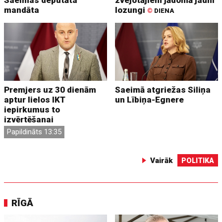
Saeimas deputāta
zvejotājiem jādomā jauni
mandāta
lozungi
©
DIENA
Premjers uz 30 dienām
Saeimā atgriežas Siliņa
aptur lielos IKT
un Lībiņa-Egnere
iepirkumus to
izvērtēšanai
Papildināts 13:35
Vairāk
POLITIKA
RĪGĀ