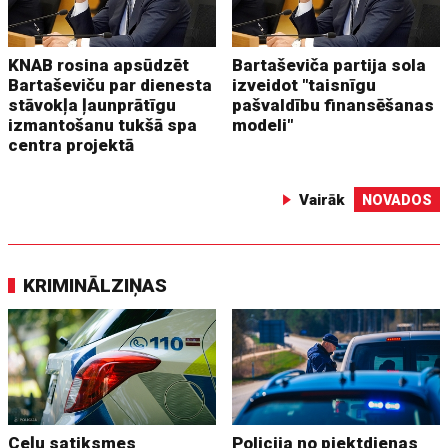
KNAB rosina apsūdzēt
Bartaševiča partija sola
Bartaševiču par dienesta
izveidot "taisnīgu
stāvokļa ļaunprātīgu
pašvaldību finansēšanas
izmantošanu tukšā spa
modeli"
centra projektā
Vairāk
NOVADOS
KRIMINĀLZIŅAS
Ceļu satiksmes
Policija no piektdienas