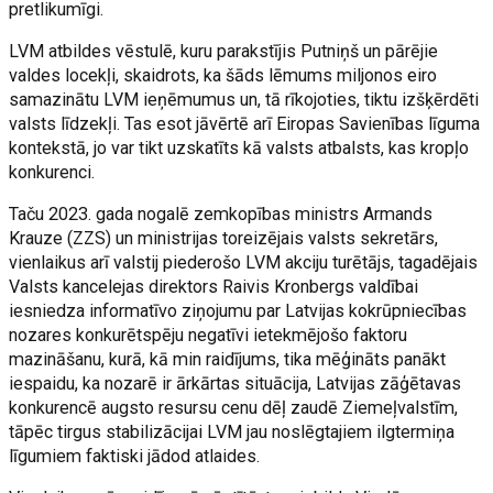
pretlikumīgi.
LVM atbildes vēstulē, kuru parakstījis Putniņš un pārējie
valdes locekļi, skaidrots, ka šāds lēmums miljonos eiro
samazinātu LVM ieņēmumus un, tā rīkojoties, tiktu izšķērdēti
valsts līdzekļi. Tas esot jāvērtē arī Eiropas Savienības līguma
kontekstā, jo var tikt uzskatīts kā valsts atbalsts, kas kropļo
konkurenci.
Taču 2023. gada nogalē zemkopības ministrs Armands
Krauze (ZZS) un ministrijas toreizējais valsts sekretārs,
vienlaikus arī valstij piederošo LVM akciju turētājs, tagadējais
Valsts kancelejas direktors Raivis Kronbergs valdībai
iesniedza informatīvo ziņojumu par Latvijas kokrūpniecības
nozares konkurētspēju negatīvi ietekmējošo faktoru
mazināšanu, kurā, kā min raidījums, tika mēģināts panākt
iespaidu, ka nozarē ir ārkārtas situācija, Latvijas zāģētavas
konkurencē augsto resursu cenu dēļ zaudē Ziemeļvalstīm,
tāpēc tirgus stabilizācijai LVM jau noslēgtajiem ilgtermiņa
līgumiem faktiski jādod atlaides.