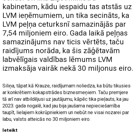
kabinetam, kādu iespaidu tas atstās uz
LVM ieņēmumiem, un tika secināts, ka
LVM peļņa ceturksnī samazinājās par
7,54 miljoniem eiro. Gada laikā peļņas
samazinājums nav ticis vērtēts, taču
raidījums norāda, ka šis zāģētavām
labvēlīgais valdības lēmums LVM
izmaksāja vairāk nekā 30 miljonus eiro.
Siliņa, tāpat kā Krauze, raidījumam noliedza, ka būtu tikusies
ar konkrētiem kokapstrādes biznesmeņiem. Taču premjere
tā arī nav atbildējusi uz jautājumu, kāpēc tika pieļauts, ka jau
2023. gada nogalē, kad jau bija jaušama nepieciešamība
taupīt, lielajiem kokrūpniekiem un nebūt ne visai nozarei par
labu, valsts atteicās no 30 miljoniem eiro.
Ieteikt