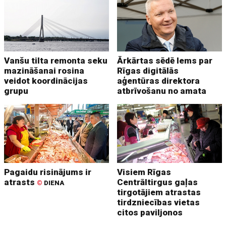
Vanšu tilta remonta seku
Ārkārtas sēdē lems par
mazināšanai rosina
Rīgas digitālās
veidot koordinācijas
aģentūras direktora
grupu
atbrīvošanu no amata
Pagaidu risinājums ir
Visiem Rīgas
atrasts
Centrāltirgus gaļas
©
DIENA
tirgotājiem atrastas
tirdzniecības vietas
citos paviljonos