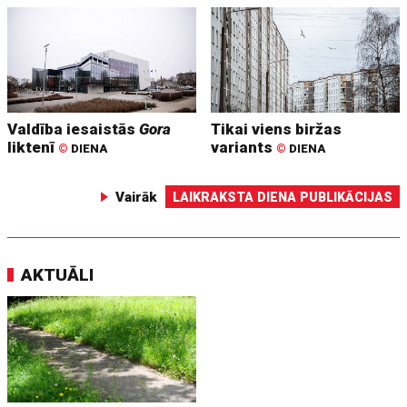
Valdība iesaistās
Gora
Tikai viens biržas
liktenī
variants
©
DIENA
©
DIENA
Vairāk
LAIKRAKSTA DIENA PUBLIKĀCIJAS
AKTUĀLI