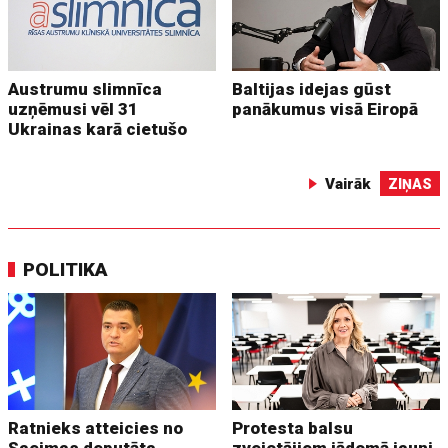
Austrumu slimnīca
Baltijas idejas gūst
uzņēmusi vēl 31
panākumus visā Eiropā
Ukrainas karā cietušo
Vairāk
ZIŅAS
POLITIKA
Ratnieks atteicies no
Protesta balsu