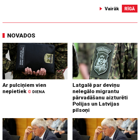
Vairāk
RĪGĀ
NOVADOS
Ar pulciņiem vien
Latgalē par deviņu
nepietiek
nelegālo migrantu
©
DIENA
pārvadāšanu aizturēti
Polijas un Latvijas
pilsoņi