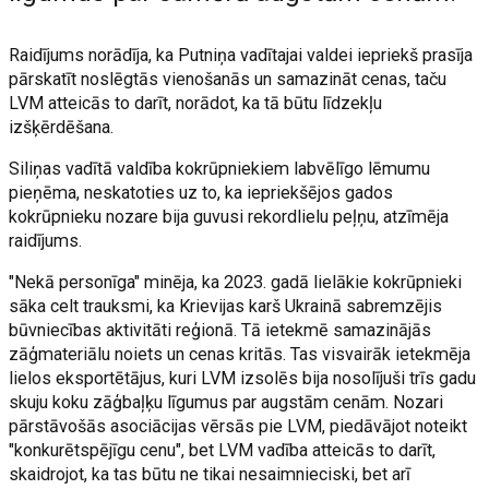
Raidījums norādīja, ka Putniņa vadītajai valdei iepriekš prasīja
pārskatīt noslēgtās vienošanās un samazināt cenas, taču
LVM atteicās to darīt, norādot, ka tā būtu līdzekļu
izšķērdēšana.
Siliņas vadītā valdība kokrūpniekiem labvēlīgo lēmumu
pieņēma, neskatoties uz to, ka iepriekšējos gados
kokrūpnieku nozare bija guvusi rekordlielu peļņu, atzīmēja
raidījums.
"Nekā personīga" minēja, ka 2023. gadā lielākie kokrūpnieki
sāka celt trauksmi, ka Krievijas karš Ukrainā sabremzējis
būvniecības aktivitāti reģionā. Tā ietekmē samazinājās
zāģmateriālu noiets un cenas kritās. Tas visvairāk ietekmēja
lielos eksportētājus, kuri LVM izsolēs bija nosolījuši trīs gadu
skuju koku zāģbaļķu līgumus par augstām cenām. Nozari
pārstāvošās asociācijas vērsās pie LVM, piedāvājot noteikt
"konkurētspējīgu cenu", bet LVM vadība atteicās to darīt,
skaidrojot, ka tas būtu ne tikai nesaimnieciski, bet arī