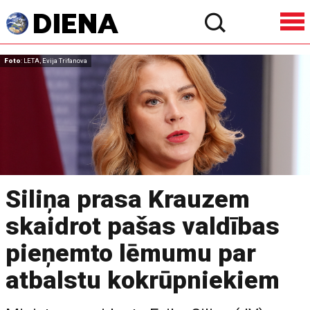
Foto
: LETA, Evija Trifanova
Siliņa prasa Krauzem
skaidrot pašas valdības
pieņemto lēmumu par
atbalstu kokrūpniekiem