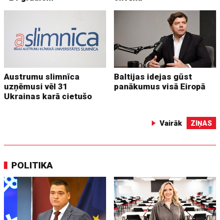
Austrumu slimnīca
Baltijas idejas gūst
uzņēmusi vēl 31
panākumus visā Eiropā
Ukrainas karā cietušo
Vairāk
ZIŅAS
POLITIKA