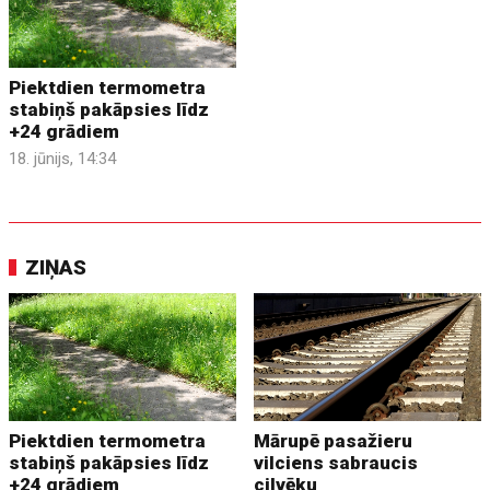
Piektdien termometra
stabiņš pakāpsies līdz
+24 grādiem
18. jūnijs, 14:34
ZIŅAS
Piektdien termometra
Mārupē pasažieru
stabiņš pakāpsies līdz
vilciens sabraucis
+24 grādiem
cilvēku