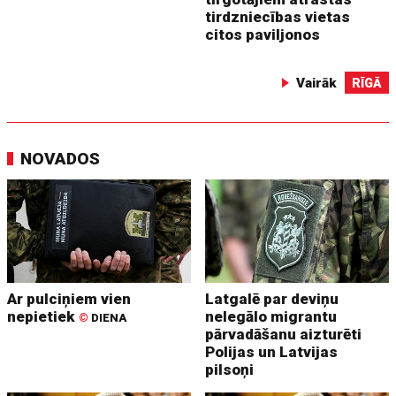
tirdzniecības vietas
citos paviljonos
Vairāk
RĪGĀ
NOVADOS
Ar pulciņiem vien
Latgalē par deviņu
nepietiek
nelegālo migrantu
©
DIENA
pārvadāšanu aizturēti
Polijas un Latvijas
pilsoņi