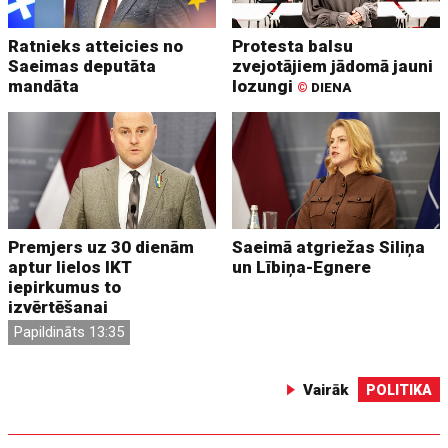
Ratnieks atteicies no
Protesta balsu
Saeimas deputāta
zvejotājiem jādomā jauni
mandāta
lozungi
©
DIENA
Premjers uz 30 dienām
Saeimā atgriežas Siliņa
aptur lielos IKT
un Lībiņa-Egnere
iepirkumus to
izvērtēšanai
Papildināts 13:35
Vairāk
POLITIKA