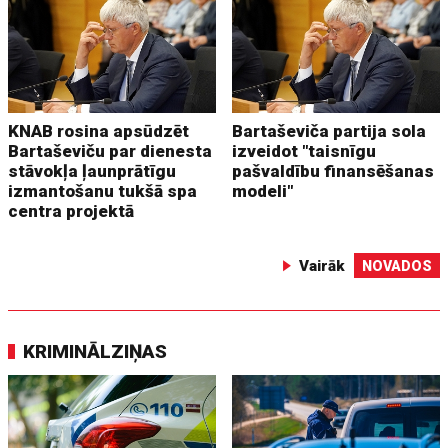
KNAB rosina apsūdzēt
Bartaševiča partija sola
Bartaševiču par dienesta
izveidot "taisnīgu
stāvokļa ļaunprātīgu
pašvaldību finansēšanas
izmantošanu tukšā spa
modeli"
centra projektā
Vairāk
NOVADOS
KRIMINĀLZIŅAS