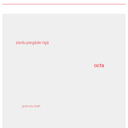
ziedu piegāde rīgā
meliorācijas darbi
octa
dziļurbums
kravu apdrošināšana
granulu katli
siltumsūknis