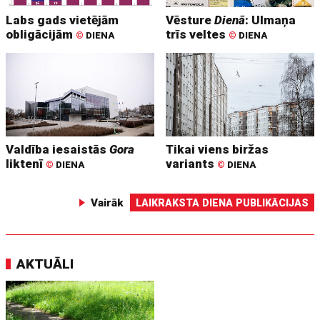
Labs gads vietējām
Vēsture
Dienā
: Ulmaņa
obligācijām
trīs veltes
©
DIENA
©
DIENA
Valdība iesaistās
Gora
Tikai viens biržas
liktenī
variants
©
DIENA
©
DIENA
Vairāk
LAIKRAKSTA DIENA PUBLIKĀCIJAS
AKTUĀLI