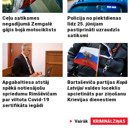
Ceļu satiksmes
Policija no piektdienas
negadījumā Zemgalē
līdz 25. jūnijam
gājis bojā motociklists
pastiprināti uzraudzīs
satiksmi
Apgabaltiesa atstāj
Bartaševiča partijas
Kopā
spēkā notiesājošu
Latvijai
valdes loceklis
spriedumu Rimšēvičam
apcietināts par ziņošanu
par viltota Covid-19
Krievijas dienestiem
sertifikāta iegādi
Vairāk
KRIMINĀLZIŅAS