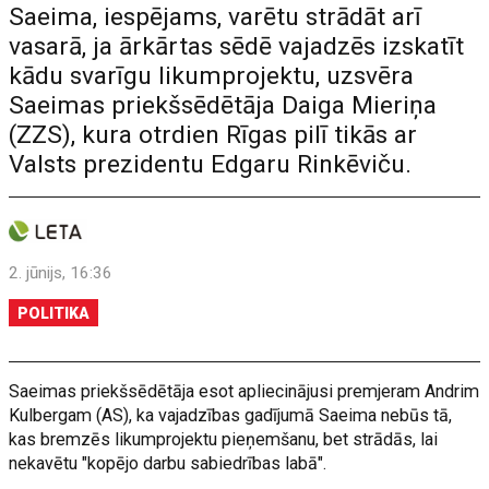
Saeima, iespējams, varētu strādāt arī
vasarā, ja ārkārtas sēdē vajadzēs izskatīt
kādu svarīgu likumprojektu, uzsvēra
Saeimas priekšsēdētāja Daiga Mieriņa
(ZZS), kura otrdien Rīgas pilī tikās ar
Valsts prezidentu Edgaru Rinkēviču.
2. jūnijs, 16:36
POLITIKA
Saeimas priekšsēdētāja esot apliecinājusi premjeram Andrim
Kulbergam (AS), ka vajadzības gadījumā Saeima nebūs tā,
kas bremzēs likumprojektu pieņemšanu, bet strādās, lai
nekavētu "kopējo darbu sabiedrības labā".