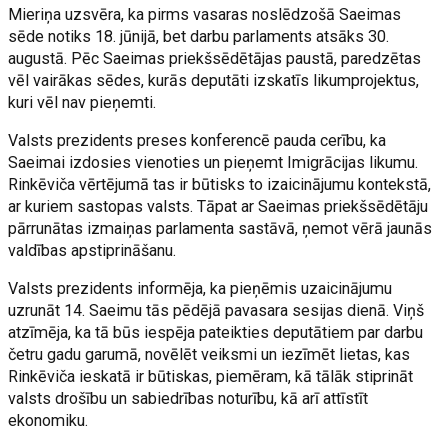
Mieriņa uzsvēra, ka pirms vasaras noslēdzošā Saeimas
sēde notiks 18. jūnijā, bet darbu parlaments atsāks 30.
augustā. Pēc Saeimas priekšsēdētājas paustā, paredzētas
vēl vairākas sēdes, kurās deputāti izskatīs likumprojektus,
kuri vēl nav pieņemti.
Valsts prezidents preses konferencē pauda cerību, ka
Saeimai izdosies vienoties un pieņemt Imigrācijas likumu.
Rinkēviča vērtējumā tas ir būtisks to izaicinājumu kontekstā,
ar kuriem sastopas valsts. Tāpat ar Saeimas priekšsēdētāju
pārrunātas izmaiņas parlamenta sastāvā, ņemot vērā jaunās
valdības apstiprināšanu.
Valsts prezidents informēja, ka pieņēmis uzaicinājumu
uzrunāt 14. Saeimu tās pēdējā pavasara sesijas dienā. Viņš
atzīmēja, ka tā būs iespēja pateikties deputātiem par darbu
četru gadu garumā, novēlēt veiksmi un iezīmēt lietas, kas
Rinkēviča ieskatā ir būtiskas, piemēram, kā tālāk stiprināt
valsts drošību un sabiedrības noturību, kā arī attīstīt
ekonomiku.