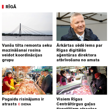
RĪGĀ
Vanšu tilta remonta seku
Ārkārtas sēdē lems par
mazināšanai rosina
Rīgas digitālās
veidot koordinācijas
aģentūras direktora
grupu
atbrīvošanu no amata
Pagaidu risinājums ir
Visiem Rīgas
atrasts
Centrāltirgus gaļas
©
DIENA
tirgotājiem atrastas