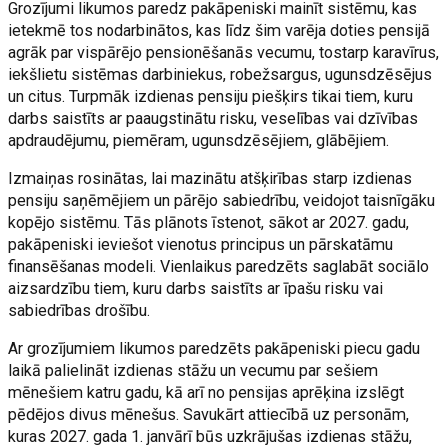
Grozījumi likumos paredz pakāpeniski mainīt sistēmu, kas
ietekmē tos nodarbinātos, kas līdz šim varēja doties pensijā
agrāk par vispārējo pensionēšanās vecumu, tostarp karavīrus,
iekšlietu sistēmas darbiniekus, robežsargus, ugunsdzēsējus
un citus. Turpmāk izdienas pensiju piešķirs tikai tiem, kuru
darbs saistīts ar paaugstinātu risku, veselības vai dzīvības
apdraudējumu, piemēram, ugunsdzēsējiem, glābējiem.
Izmaiņas rosinātas, lai mazinātu atšķirības starp izdienas
pensiju saņēmējiem un pārējo sabiedrību, veidojot taisnīgāku
kopējo sistēmu. Tās plānots īstenot, sākot ar 2027. gadu,
pakāpeniski ieviešot vienotus principus un pārskatāmu
finansēšanas modeli. Vienlaikus paredzēts saglabāt sociālo
aizsardzību tiem, kuru darbs saistīts ar īpašu risku vai
sabiedrības drošību.
Ar grozījumiem likumos paredzēts pakāpeniski piecu gadu
laikā palielināt izdienas stāžu un vecumu par sešiem
mēnešiem katru gadu, kā arī no pensijas aprēķina izslēgt
pēdējos divus mēnešus. Savukārt attiecībā uz personām,
kuras 2027. gada 1. janvārī būs uzkrājušas izdienas stāžu,