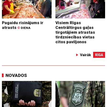
Pagaidu risinājums ir
Visiem Rīgas
atrasts
Centrāltirgus gaļas
©
DIENA
tirgotājiem atrastas
tirdzniecības vietas
citos paviljonos
Vairāk
RĪGĀ
NOVADOS