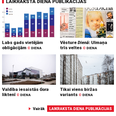
LAIKRAKSTA DIENA PUBLIKĀCIJAS
Labs gads vietējām
Vēsture
Dienā
: Ulmaņa
obligācijām
trīs veltes
©
DIENA
©
DIENA
Valdība iesaistās
Gora
Tikai viens biržas
liktenī
variants
©
DIENA
©
DIENA
Vairāk
LAIKRAKSTA DIENA PUBLIKĀCIJAS