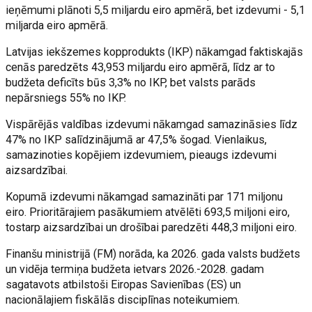
ieņēmumi plānoti 5,5 miljardu eiro apmērā, bet izdevumi - 5,1
miljarda eiro apmērā.
Latvijas iekšzemes kopprodukts (IKP) nākamgad faktiskajās
cenās paredzēts 43,953 miljardu eiro apmērā, līdz ar to
budžeta deficīts būs 3,3% no IKP, bet valsts parāds
nepārsniegs 55% no IKP.
Vispārējās valdības izdevumi nākamgad samazināsies līdz
47% no IKP salīdzinājumā ar 47,5% šogad. Vienlaikus,
samazinoties kopējiem izdevumiem, pieaugs izdevumi
aizsardzībai.
Kopumā izdevumi nākamgad samazināti par 171 miljonu
eiro. Prioritārajiem pasākumiem atvēlēti 693,5 miljoni eiro,
tostarp aizsardzībai un drošībai paredzēti 448,3 miljoni eiro.
Finanšu ministrijā (FM) norāda, ka 2026. gada valsts budžets
un vidēja termiņa budžeta ietvars 2026.-2028. gadam
sagatavots atbilstoši Eiropas Savienības (ES) un
nacionālajiem fiskālās disciplīnas noteikumiem.