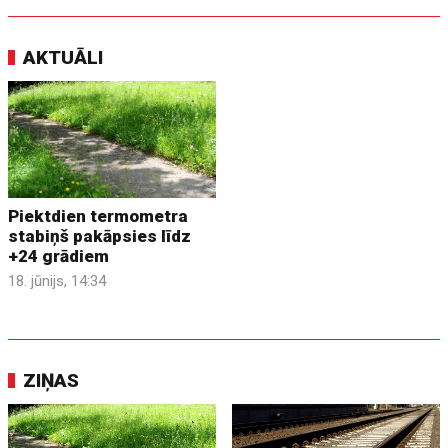
AKTUĀLI
Piektdien termometra
stabiņš pakāpsies līdz
+24 grādiem
18. jūnijs, 14:34
ZIŅAS