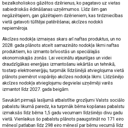
bezalkoholiskos gāzētos dzērienus, ko pagatavo uz vietas
sabiedriskās ēdināšanas uzņēmumos. Līdz šim gan
negāzētajiem, gan gāzētajiem dzērieniem, kas tirdzniecības
vietā gatavoti tūlītējai patērēšanai, akcīzes nodokli
nepiemēroja.
Akcīzes nodokļa izmaiņas skars arī naftas produktus, un no
2028. gada plānots atcelt samazināto nodokļa likmi naftas
produktiem, ko izmanto brīvostās un speciālajās
ekonomiskajās zonās. Lai veicinātu atjaunīgas un videi
draudzīgākas enerģijas izmantošanu iekārtās un tehnikā,
tostarp elektroenerģiju, turpmāk līdzšinējā atvieglojuma vietā
plānots piemērot vispārējo akcīzes nodokļa likmi. Līdzšinējo
akcīzes nodokļa atvieglojumu degvielai uzņēmēji varēs
izmantot līdz 2027. gada beigām.
Savukārt pirmajā lasījumā atbalstītie grozījumi Valsts sociālo
pabalstu likumā paredz, ka turpmāk bērna kopšanas pabalstu
izmaksās līdz bērna 1,5 gadu vecumam līdzšinējo divu gadu
vietā. Vienlaikus šo pabalstu plānots paaugstināt no 171 eiro
mēnesī patlaban līdz 298 eiro mēnesī par bērnu vecumā līdz