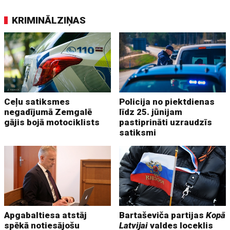
KRIMINĀLZIŅAS
Ceļu satiksmes
Policija no piektdienas
negadījumā Zemgalē
līdz 25. jūnijam
gājis bojā motociklists
pastiprināti uzraudzīs
satiksmi
Apgabaltiesa atstāj
Bartaševiča partijas
Kopā
spēkā notiesājošu
Latvijai
valdes loceklis