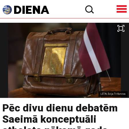
LETA, Evija Trifanova
Pēc divu dienu debatēm
Saeimā konceptuāli