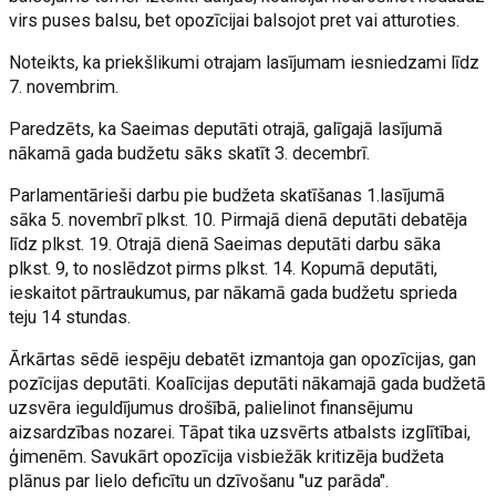
virs puses balsu, bet opozīcijai balsojot pret vai atturoties.
Noteikts, ka priekšlikumi otrajam lasījumam iesniedzami līdz
7. novembrim.
Paredzēts, ka Saeimas deputāti otrajā, galīgajā lasījumā
nākamā gada budžetu sāks skatīt 3. decembrī.
Parlamentārieši darbu pie budžeta skatīšanas 1.lasījumā
sāka 5. novembrī plkst. 10. Pirmajā dienā deputāti debatēja
līdz plkst. 19. Otrajā dienā Saeimas deputāti darbu sāka
plkst. 9, to noslēdzot pirms plkst. 14. Kopumā deputāti,
ieskaitot pārtraukumus, par nākamā gada budžetu sprieda
teju 14 stundas.
Ārkārtas sēdē iespēju debatēt izmantoja gan opozīcijas, gan
pozīcijas deputāti. Koalīcijas deputāti nākamajā gada budžetā
uzsvēra ieguldījumus drošībā, palielinot finansējumu
aizsardzības nozarei. Tāpat tika uzsvērts atbalsts izglītībai,
ģimenēm. Savukārt opozīcija visbiežāk kritizēja budžeta
plānus par lielo deficītu un dzīvošanu "uz parāda".