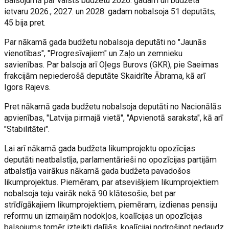
Balsojumā par valsts budžetu 2026. gadam un budžeta
ietvaru 2026., 2027. un 2028. gadam nobalsoja 51 deputāts,
45 bija pret.
Par nākamā gada budžetu nobalsoja deputāti no "Jaunās
vienotības", "Progresīvajiem" un Zaļo un zemnieku
savienības. Par balsoja arī Oļegs Burovs (GKR), pie Saeimas
frakcijām nepiederošā deputāte Skaidrīte Ābrama, kā arī
Igors Rajevs.
Pret nākamā gada budžetu nobalsoja deputāti no Nacionālās
apvienības, "Latvija pirmajā vietā", "Apvienotā saraksta", kā arī
"Stabilitātei".
Lai arī nākamā gada budžeta likumprojektu opozīcijas
deputāti neatbalstīja, parlamentārieši no opozīcijas partijām
atbalstīja vairākus nākamā gada budžeta pavadošos
likumprojektus. Piemēram, par atsevišķiem likumprojektiem
nobalsoja teju vairāk nekā 90 klātesošie, bet par
strīdīgākajiem likumprojektiem, piemēram, izdienas pensiju
reformu un izmaiņām nodokļos, koalīcijas un opozīcijas
balsojums tomēr izteikti dalījās, koalīcijai nodrošinot nedaudz