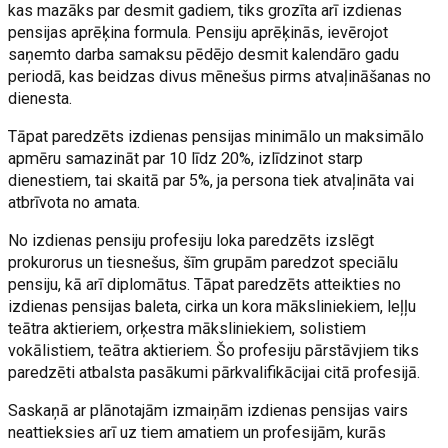
kas mazāks par desmit gadiem, tiks grozīta arī izdienas
pensijas aprēķina formula. Pensiju aprēķinās, ievērojot
saņemto darba samaksu pēdējo desmit kalendāro gadu
periodā, kas beidzas divus mēnešus pirms atvaļināšanas no
dienesta.
Tāpat paredzēts izdienas pensijas minimālo un maksimālo
apmēru samazināt par 10 līdz 20%, izlīdzinot starp
dienestiem, tai skaitā par 5%, ja persona tiek atvaļināta vai
atbrīvota no amata.
No izdienas pensiju profesiju loka paredzēts izslēgt
prokurorus un tiesnešus, šīm grupām paredzot speciālu
pensiju, kā arī diplomātus. Tāpat paredzēts atteikties no
izdienas pensijas baleta, cirka un kora māksliniekiem, leļļu
teātra aktieriem, orķestra māksliniekiem, solistiem
vokālistiem, teātra aktieriem. Šo profesiju pārstāvjiem tiks
paredzēti atbalsta pasākumi pārkvalifikācijai citā profesijā.
Saskaņā ar plānotajām izmaiņām izdienas pensijas vairs
neattieksies arī uz tiem amatiem un profesijām, kurās