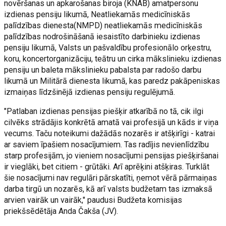
novēršanas un apkarošanas biroja (KNAB) amatpersonu
izdienas pensiju likumā, Neatliekamās medicīniskās
palīdzības dienesta(NMPD) neatliekamās medicīniskās
palīdzības nodrošināšanā iesaistīto darbinieku izdienas
pensiju likumā, Valsts un pašvaldību profesionālo orķestru,
koru, koncertorganizāciju, teātru un cirka mākslinieku izdienas
pensiju un baleta mākslinieku pabalsta par radošo darbu
likumā un Militārā dienesta likumā, kas paredz pakāpeniskas
izmaiņas līdzšinējā izdienas pensiju regulējumā.
"Patlaban izdienas pensijas piešķir atkarībā no tā, cik ilgi
cilvēks strādājis konkrētā amatā vai profesijā un kāds ir viņa
vecums. Taču noteikumi dažādās nozarēs ir atšķirīgi - katrai
ar saviem īpašiem nosacījumiem. Tas radījis nevienlīdzību
starp profesijām, jo vieniem nosacījumi pensijas piešķiršanai
ir vieglāki, bet citiem - grūtāki. Arī aprēķini atšķiras. Turklāt
šie nosacījumi nav regulāri pārskatīti, ņemot vērā pārmaiņas
darba tirgū un nozarēs, kā arī valsts budžetam tas izmaksā
arvien vairāk un vairāk," paudusi Budžeta komisijas
priekšsēdētāja Anda Čakša (JV).