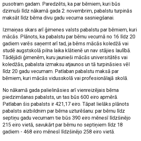
pusotram gadam. Paredzēts, ka par bērniem, kuri būs
dzimuši līdz nākamā gada 2. novembrim, pabalstu turpinās
maksāt līdz bērna divu gadu vecuma sasniegšanai.
Izmaiņas skars arī ģimenes valsts pabalstu par bērniem, kuri
mācās. Plānots, ka pabalstu par bērnu vecumā no 16 līdz 20
gadiem varēs saņemt arī tad, ja bērns mācās koledžā vai
studē augstskolā pilna laika klātienē un nav stājies laulībā.
Tādējādi ģimenēm, kuru jaunieši mācās universitātēs vai
koledžās, pabalsta izmaksu atjaunos un tā turpināsies vēl
līdz 20 gadu vecumam. Patlaban pabalstu maksā par
bērniem, kuri mācās vidusskolā vai profesionālajā skolā.
No nākamā gada palielināsies arī vienreizējais bērna
piedzimšanas pabalsts, un tas būs 600 eiro apmērā.
Patlaban šis pabalsts ir 421,17 eiro. Tāpat lielāks plānots
pabalsts aizbildnim par bērna uzturēšanu: par bērnu līdz
septiņu gadu vecumam tie būs 390 eiro mēnesī līdzšinējo
215 eiro vietā, savukārt par bērnu no septiņiem līdz 18
gadiem - 468 eiro mēnesī līdzšinējo 258 eiro vietā.