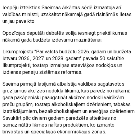
Iespēju izteikties Saeimas ārkārtas sēdē izmantoja arī
valdības ministri, uzskaitot nākamajā gadā risināmās lietas
un jau paveikto.
Opozīcijas deputāti debatēs solīja iesniegt priekšlikumus
nākamā gada budžeta izdevumu mazināšanai.
Likumprojektu "Par valsts budžetu 2026. gadam un budžeta
ietvaru 2026., 2027. un 2028. gadam" pavada 50 saistītie
likumprojekti, tostarp izmaiņas atsevišķos nodokļos un
izdienas pensiju sistēmas reformas.
Saeima pirmajā lasījumā atbalstīja valdības sagatavotos
grozījumus akcīzes nodokļa likumā, kas paredz no nākamā
gada pakāpeniski paaugstināt akcīzes nodokli vairākām
preču grupām, tostarp alkoholiskajiem dzērieniem, tabakas
izstrādājumiem, bezalkoholiskajiem un enerģijas dzērieniem.
Savukārt pēc diviem gadiem paredzēts atteikties no
samazinātās likmes naftas produktiem, ko izmanto
brīvostās un speciālajās ekonomiskajās zonās.