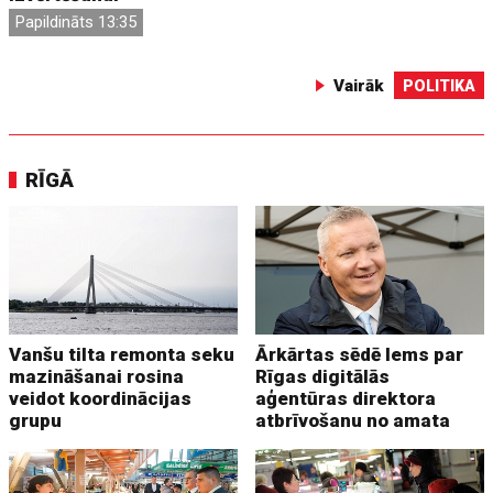
Papildināts 13:35
Vairāk
POLITIKA
RĪGĀ
Vanšu tilta remonta seku
Ārkārtas sēdē lems par
mazināšanai rosina
Rīgas digitālās
veidot koordinācijas
aģentūras direktora
grupu
atbrīvošanu no amata