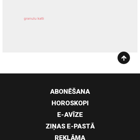
granulu katli
siltumsūknis
ABONĒŠANA
HOROSKOPI
E-AVĪZE
ZIŅAS E-PASTĀ
REKLĀMA