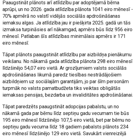
Paaugstināt plānots arī atlīdzību par adoptējamā bērna
aprūpi, un no 2026. gada atlīdzība plānota 1041 eiro mēnesī -
70% apmērā no valstī vidējās sociālās apdrošināšanas
iemaksu algas. Ja atlīdzība jau ir piešķirta 2025. gadā un tās
izmaksa turpināsies arī nākamgad, apmērs būs līdz 956 eiro
mēnesī. Patlaban šīs atlīdzības minimālais apmērs ir 171
eiro mēnesī.
Tāpat plānots paaugstināt atlīdzību par aizbildņa pienākumu
veikšanu. No nākamā gada atlīdzība plānota 298 eiro mēnesī
līdzšinējo 54,07 eiro vietā. Ar grozījumiem valsts sociālās
apdrošināšanas likumā paredz tiesības nestrādājošiem
aizbildņiem uz sociālajām garantijām, jo par šīm personām
turpmāk no valsts pamatbudžeta tiks veiktas obligātās
iemaksas pensijas, bezdarba un invaliditātes apdrošināšanai.
Tāpat paredzēts paaugstināt adopcijas pabalstu, un no
nākamā gada par bērnu līdz septiņu gadu vecumam tie būs
195 eiro mēnesī līdzšinējo 107,5 eiro vietā, bet par bērnu no
septiņu gadu vecuma līdz 18 gadiem pabalsts plānots 234
eiro mēnesī līdzšinējo 129 eiro vietā. Savukārt vienreizējā