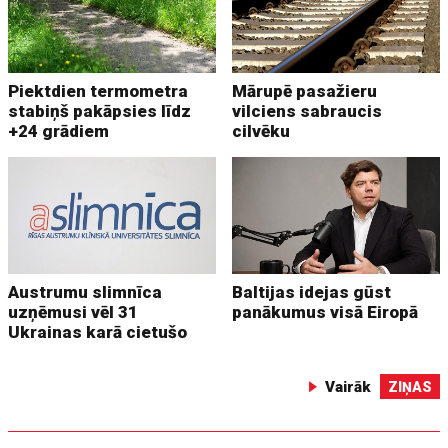
Piektdien termometra
Mārupē pasažieru
stabiņš pakāpsies līdz
vilciens sabraucis
+24 grādiem
cilvēku
Austrumu slimnīca
Baltijas idejas gūst
uzņēmusi vēl 31
panākumus visā Eiropā
Ukrainas karā cietušo
Vairāk
ZIŅAS