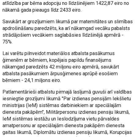
atlīdzība par bērna adopciju no līdzšinējiem 1422,87 eiro no
nākamā gada pieaugs līdz 2433 eiro.
Savukārt ar grozījumiem likumā par maternitātes un slimības
apdrošināšanu paredzēts, ka arī nākamgad vecāku pabalsts
strādājošiem vecākiem saglabāsies līdzšinējā apmērā -
75%.
Lai varētu pilnveidot materiālos atbalsta pasākumus
ģimenēm ar bērniem, kopējais papildu finansējums
nākamgad paredzēts 42 miljonu eiro apmērā, savukārt
atbalsta pasākumiem ārpusģimenes aprūpē esošiem
bērniem - 24,1 miljons eiro.
Patlamentārieši atbalstu pirmajā lasījumā guvuši arī valdības
iesniegtie grozījumi likumā "Par izdienas pensijām Iekšlietu
ministrijas (IeM) sistēmas darbiniekiem ar speciālajām
dienesta pakāpēm", Militārpersonu izdienas pensiju likumā,
IeM sistēmas iestāžu un Ieslodzījuma vietu pārvaldes
amatpersonu ar speciālajām dienesta pakāpēm dienesta
gaitas likumā, Diplomātu izdienas pensiju likumā, Korupcijas