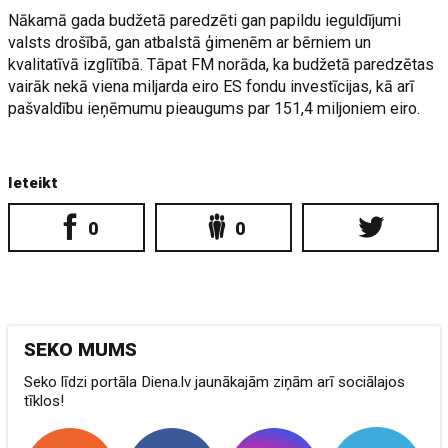
Nākamā gada budžetā paredzēti gan papildu ieguldījumi
valsts drošībā, gan atbalstā ģimenēm ar bērniem un
kvalitatīvā izglītībā. Tāpat FM norāda, ka budžetā paredzētas
vairāk nekā viena miljarda eiro ES fondu investīcijas, kā arī
pašvaldību ieņēmumu pieaugums par 151,4 miljoniem eiro.
Ieteikt
0
0
SEKO MUMS
Seko līdzi portāla Diena.lv jaunākajām ziņām arī sociālajos
tīklos!