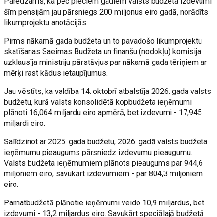
Paredzams, ka pēc pieciem gadiem valsts budžeta izdevumi
šīm pensijām jau pārsniegs 200 miljonus eiro gadā, norādīts
likumprojektu anotācijās.
Pirms nākamā gada budžeta un to pavadošo likumprojektu
skatīšanas Saeimas Budžeta un finanšu (nodokļu) komisija
uzklausīja ministriju pārstāvjus par nākamā gada tēriņiem ar
mērķi rast kādus ietaupījumus.
Jau vēstīts, ka valdība 14. oktobrī atbalstīja 2026. gada valsts
budžetu, kurā valsts konsolidētā kopbudžeta ieņēmumi
plānoti 16,064 miljardu eiro apmērā, bet izdevumi - 17,945
miljardi eiro.
Salīdzinot ar 2025. gada budžetu, 2026. gadā valsts budžeta
ieņēmumu pieaugums pārsniedz izdevumu pieaugumu.
Valsts budžeta ieņēmumiem plānots pieaugums par 944,6
miljoniem eiro, savukārt izdevumiem - par 804,3 miljoniem
eiro.
Pamatbudžetā plānotie ieņēmumi veido 10,9 miljardus, bet
izdevumi - 13,2 miljardus eiro. Savukārt speciālajā budžetā