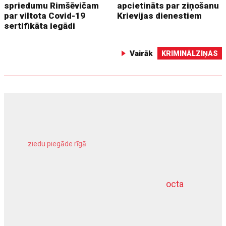
spriedumu Rimšēvičam
apcietināts par ziņošanu
par viltota Covid-19
Krievijas dienestiem
sertifikāta iegādi
Vairāk
KRIMINĀLZIŅAS
ziedu piegāde rīgā
meliorācijas darbi
octa
dziļurbums
kravu apdrošināšana