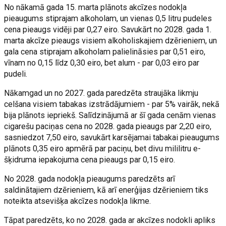
No nākamā gada 15. marta plānots akcīzes nodokļa
pieaugums stiprajam alkoholam, un vienas 0,5 litru pudeles
cena pieaugs vidēji par 0,27 eiro. Savukārt no 2028. gada 1.
marta akcīze pieaugs visiem alkoholiskajiem dzērieniem, un
gala cena stiprajam alkoholam palielināsies par 0,51 eiro,
vīnam no 0,15 līdz 0,30 eiro, bet alum - par 0,03 eiro par
pudeli.
Nākamgad un no 2027. gada paredzēta straujāka likmju
celšana visiem tabakas izstrādājumiem - par 5% vairāk, nekā
bija plānots iepriekš. Salīdzinājumā ar šī gada cenām vienas
cigarešu paciņas cena no 2028. gada pieaugs par 2,20 eiro,
sasniedzot 7,50 eiro, savukārt karsējamai tabakai pieaugums
plānots 0,35 eiro apmērā par paciņu, bet divu mililitru e-
šķidruma iepakojuma cena pieaugs par 0,15 eiro.
No 2028. gada nodokļa pieaugums paredzēts arī
saldinātajiem dzērieniem, kā arī enerģijas dzērieniem tiks
noteikta atsevišķa akcīzes nodokļa likme.
Tāpat paredzēts, ko no 2028. gada ar akcīzes nodokli apliks