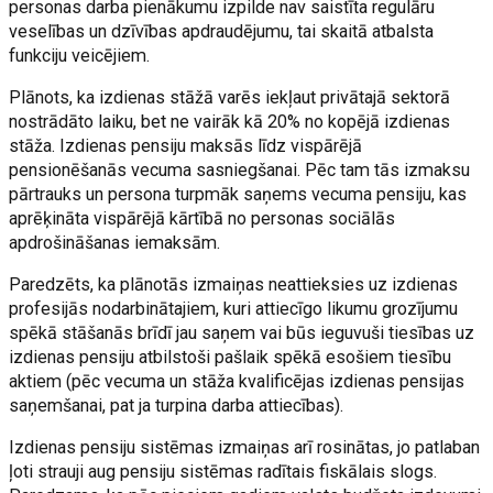
personas darba pienākumu izpilde nav saistīta regulāru
veselības un dzīvības apdraudējumu, tai skaitā atbalsta
funkciju veicējiem.
Plānots, ka izdienas stāžā varēs iekļaut privātajā sektorā
nostrādāto laiku, bet ne vairāk kā 20% no kopējā izdienas
stāža. Izdienas pensiju maksās līdz vispārējā
pensionēšanās vecuma sasniegšanai. Pēc tam tās izmaksu
pārtrauks un persona turpmāk saņems vecuma pensiju, kas
aprēķināta vispārējā kārtībā no personas sociālās
apdrošināšanas iemaksām.
Paredzēts, ka plānotās izmaiņas neattieksies uz izdienas
profesijās nodarbinātajiem, kuri attiecīgo likumu grozījumu
spēkā stāšanās brīdī jau saņem vai būs ieguvuši tiesības uz
izdienas pensiju atbilstoši pašlaik spēkā esošiem tiesību
aktiem (pēc vecuma un stāža kvalificējas izdienas pensijas
saņemšanai, pat ja turpina darba attiecības).
Izdienas pensiju sistēmas izmaiņas arī rosinātas, jo patlaban
ļoti strauji aug pensiju sistēmas radītais fiskālais slogs.