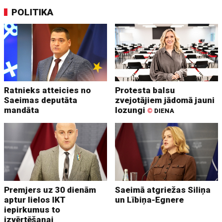
POLITIKA
Ratnieks atteicies no
Protesta balsu
Saeimas deputāta
zvejotājiem jādomā jauni
mandāta
lozungi
©
DIENA
Premjers uz 30 dienām
Saeimā atgriežas Siliņa
aptur lielos IKT
un Lībiņa-Egnere
iepirkumus to
izvērtēšanai