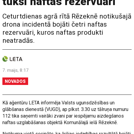
tukši naftas rezervuāri
Ceturtdienas agrā rītā Rēzeknē notikušajā
drona incidentā bojāti četri naftas
rezervuāri, kuros naftas produkti
neatradās.
7. maijs, 8:17
NOVADOS
Kā aģentūru LETA informēja Valsts ugunsdzēsības un
glābšanas dienestā (VUGD), ap plkst. 3.30 uz tālruņa numuru
112 tika saņemti vairāki zvani par iespējamu aizdegšanos
naftas uzglabāšanas objektā Komunālajā ielā Rēzeknē.
Notikuma vietā secināts, ka ārējas iedarbības rezultātā bojāti