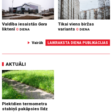
Valdība iesaistās
Gora
Tikai viens biržas
liktenī
variants
©
DIENA
©
DIENA
Vairāk
LAIKRAKSTA DIENA PUBLIKĀCIJAS
AKTUĀLI
Piektdien termometra
stabiņš pakāpsies līdz