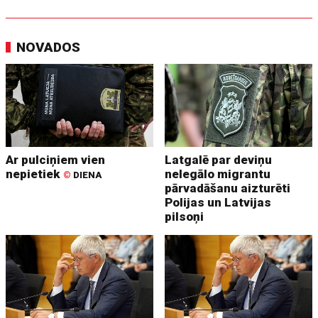
NOVADOS
Ar pulciņiem vien
Latgalē par deviņu
nepietiek
nelegālo migrantu
©
DIENA
pārvadāšanu aizturēti
Polijas un Latvijas
pilsoņi