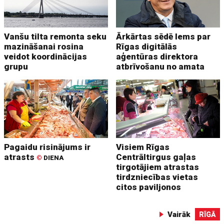
Vanšu tilta remonta seku
Ārkārtas sēdē lems par
mazināšanai rosina
Rīgas digitālās
veidot koordinācijas
aģentūras direktora
grupu
atbrīvošanu no amata
Pagaidu risinājums ir
Visiem Rīgas
atrasts
Centrāltirgus gaļas
©
DIENA
tirgotājiem atrastas
tirdzniecības vietas
citos paviljonos
Vairāk
RĪGĀ