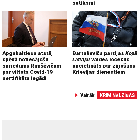
satiksmi
Apgabaltiesa atstāj
Bartaševiča partijas
Kopā
spēkā notiesājošu
Latvijai
valdes loceklis
spriedumu Rimšēvičam
apcietināts par ziņošanu
par viltota Covid-19
Krievijas dienestiem
sertifikāta iegādi
Vairāk
KRIMINĀLZIŅAS