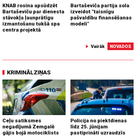
KNAB rosina apsūdzēt
Bartaševiča partija sola
Bartaševiču par dienesta
izveidot "taisnīgu
stāvokļa ļaunprātīgu
pašvaldību finansēšanas
izmantošanu tukšā spa
modeli"
centra projektā
Vairāk
NOVADOS
KRIMINĀLZIŅAS
Ceļu satiksmes
Policija no piektdienas
negadījumā Zemgalē
līdz 25. jūnijam
gājis bojā motociklists
pastiprināti uzraudzīs