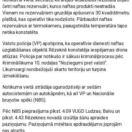
četri naftas rezervuāri, kuros naftas produkti neatradās.
Vienam no rezervuāriem gruzdēja apšuvums 30 kvadrātmetru
platībā, kas operatīvi tika nodzēsts. Pārbaudot naftas
rezervuārus ar termokameru, paaugstināta temperatūra tajos
netika konstatēta.
Valsts policija (VP) apstiprina, ka operatīvie dienesti naftas
uzglabāšanas objektā Rēzeknē konstatēja iespējamas drona
atlūzas. Policija par notikušo ir sākusi kriminālprocesu pēc
Krimināllikuma 10. nodaļas "Noziegumi pret valsti".
Likumsargi norobežojuši skarto teritoriju un turpina
izmeklēšanu.
Notikuma vietā strādāja ugunsdzēsēji ar sešām
autocisternām un autokāpnēm, kā arī VP un Nacionālie
bruņotie spēki (NBS).
Pēc NBS pieprasījuma plkst. 4.09 VUGD Ludzas, Balvu un
plkst. 4.43 Rēzeknes novadā izsūtīja šūnu apraides
paziņojumu. Paziņojumā minētais apdraudējums joprojām
nav atcelts.