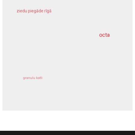
ziedu piegāde rīgā
meliorācijas darbi
octa
dziļurbums
kravu apdrošināšana
granulu katli
siltumsūknis