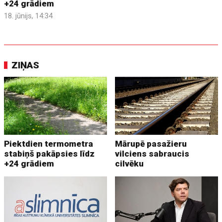
+24 grādiem
18. jūnijs, 14:34
ZIŅAS
Piektdien termometra
Mārupē pasažieru
stabiņš pakāpsies līdz
vilciens sabraucis
+24 grādiem
cilvēku