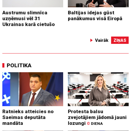
Austrumu slimnīca
Baltijas idejas gūst
uzņēmusi vēl 31
panākumus visā Eiropā
Ukrainas karā cietušo
Vairāk
ZIŅAS
POLITIKA
Ratnieks atteicies no
Protesta balsu
Saeimas deputāta
zvejotājiem jādomā jauni
mandāta
lozungi
©
DIENA