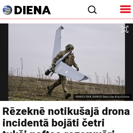
IMAGO/SNA, IMAGO/Stanislav Krasilnikov
Rēzeknē notikušajā drona
incidentā bojāti četri