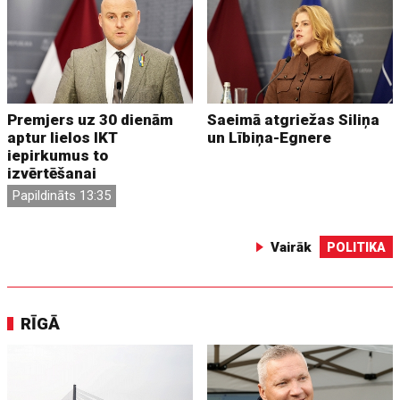
Premjers uz 30 dienām
Saeimā atgriežas Siliņa
aptur lielos IKT
un Lībiņa-Egnere
iepirkumus to
izvērtēšanai
Papildināts 13:35
Vairāk
POLITIKA
RĪGĀ