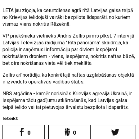
LETA jau ziņoja, ka ceturtdienas agrā rītā Latvijas gaisa telpā
no Krievijas ielidojuši vairāki bezpilota lidaparāti, no kuriem
vismaz viens nokritis Rēzeknē.
VP priekšnieka vietnieks Andris Zellis pirms plkst. 7 intervijā
Latvijas Televīzijas raidījumā "Rīta panorāma" skaidroja, ka
policija ir saņēmusi informāciju par diviem iespējami
nokritušiem droniem - viens, iespējams, nokritis naftas bāzē,
bet otra nokrišanas vieta vēl tiek meklēta.
Zellis arī norādīja, ka konkrētajā naftas uzglabāšanas objektā
ir izveidots operatīvās vadības štābs.
NBS atgādina - kamēr norisinās Krievijas agresija Ukrainā, ir
iespējama tādu gadījumu atkārtošanās, kad Latvijas gaisa
telpā ielido vai tai pietuvojas ārvalstu bezpilota lidaparāts.
Ieteikt
0
0