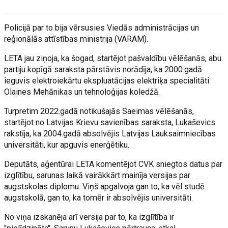
Policijā par to bija vērsusies Viedās administrācijas un
reģionālās attīstības ministrija (VARAM).
LETA jau ziņoja, ka šogad, startējot pašvaldību vēlēšanās, abu
partiju kopīgā saraksta pārstāvis norādīja, ka 2000.gadā
ieguvis elektroiekārtu ekspluatācijas elektriķa specialitāti
Olaines Mehānikas un tehnoloģijas koledžā.
Turpretim 2022.gadā notikušajās Saeimas vēlēšanās,
startējot no Latvijas Krievu savienības saraksta, Lukaševics
rakstīja, ka 2004.gadā absolvējis Latvijas Lauksaimniecības
universitāti, kur apguvis enerģētiku.
Deputāts, aģentūrai LETA komentējot CVK sniegtos datus par
izglītību, sarunas laikā vairākkārt mainīja versijas par
augstskolas diplomu. Viņš apgalvoja gan to, ka vēl studē
augstskolā, gan to, ka tomēr ir absolvējis universitāti.
No viņa izskanēja arī versija par to, ka izglītība ir