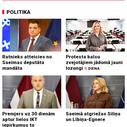
POLITIKA
Ratnieks atteicies no
Protesta balsu
Saeimas deputāta
zvejotājiem jādomā jauni
mandāta
lozungi
©
DIENA
Premjers uz 30 dienām
Saeimā atgriežas Siliņa
aptur lielos IKT
un Lībiņa-Egnere
iepirkumus to