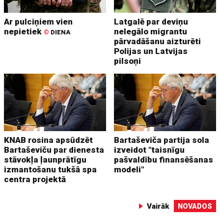
Ar pulciņiem vien
Latgalē par deviņu
nepietiek
nelegālo migrantu
©
DIENA
pārvadāšanu aizturēti
Polijas un Latvijas
pilsoņi
KNAB rosina apsūdzēt
Bartaševiča partija sola
Bartaševiču par dienesta
izveidot "taisnīgu
stāvokļa ļaunprātīgu
pašvaldību finansēšanas
izmantošanu tukšā spa
modeli"
centra projektā
Vairāk
NOVADOS