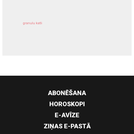
granulu katli
siltumsūknis
ABONĒŠANA
HOROSKOPI
E-AVĪZE
ZIŅAS E-PASTĀ