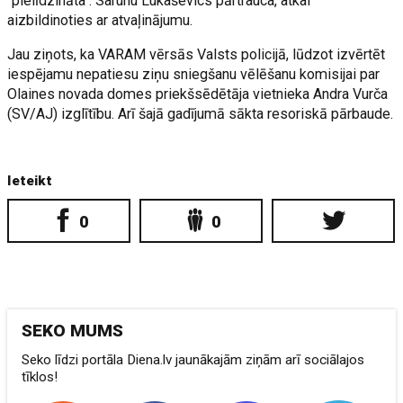
"pielīdzināta". Sarunu Lukaševics pārtrauca, atkal
aizbildinoties ar atvaļinājumu.
Jau ziņots, ka VARAM vērsās Valsts policijā, lūdzot izvērtēt
iespējamu nepatiesu ziņu sniegšanu vēlēšanu komisijai par
Olaines novada domes priekšsēdētāja vietnieka Andra Vurča
(SV/AJ) izglītību. Arī šajā gadījumā sākta resoriskā pārbaude.
Ieteikt
0
0
SEKO MUMS
Seko līdzi portāla Diena.lv jaunākajām ziņām arī sociālajos
tīklos!