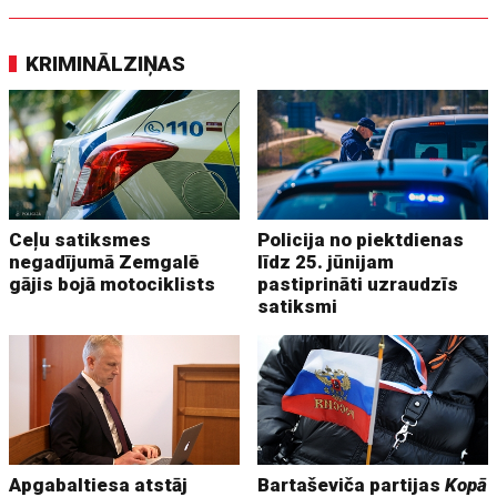
KRIMINĀLZIŅAS
Ceļu satiksmes
Policija no piektdienas
negadījumā Zemgalē
līdz 25. jūnijam
gājis bojā motociklists
pastiprināti uzraudzīs
satiksmi
Apgabaltiesa atstāj
Bartaševiča partijas
Kopā