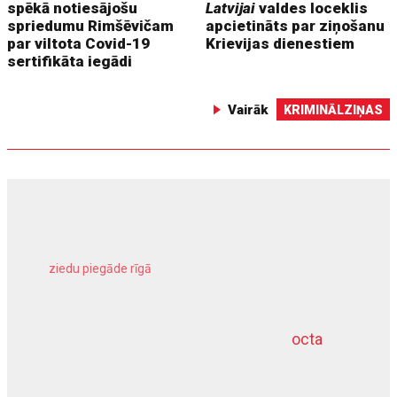
spēkā notiesājošu
Latvijai
valdes loceklis
spriedumu Rimšēvičam
apcietināts par ziņošanu
par viltota Covid-19
Krievijas dienestiem
sertifikāta iegādi
Vairāk
KRIMINĀLZIŅAS
ziedu piegāde rīgā
meliorācijas darbi
octa
dziļurbums
kravu apdrošināšana