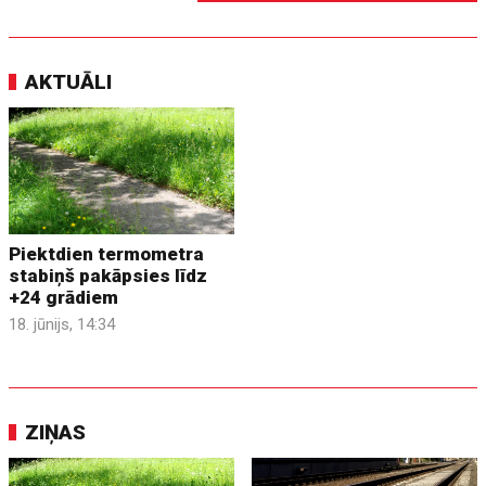
AKTUĀLI
Piektdien termometra
stabiņš pakāpsies līdz
+24 grādiem
18. jūnijs, 14:34
ZIŅAS