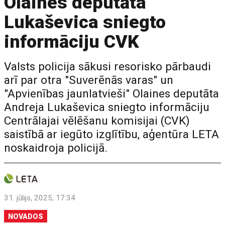
Olaines deputāta
Lukaševica sniegto
informāciju CVK
Valsts policija sākusi resorisko pārbaudi
arī par otra "Suverēnās varas" un
"Apvienības jaunlatvieši" Olaines deputāta
Andreja Lukaševica sniegto informāciju
Centrālajai vēlēšanu komisijai (CVK)
saistībā ar iegūto izglītību, aģentūra LETA
noskaidroja policijā.
31. jūlijs, 2025, 17:34
NOVADOS