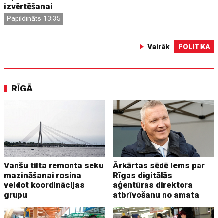
izvērtēšanai
Papildināts 13:35
Vairāk
POLITIKA
RĪGĀ
Vanšu tilta remonta seku
Ārkārtas sēdē lems par
mazināšanai rosina
Rīgas digitālās
veidot koordinācijas
aģentūras direktora
grupu
atbrīvošanu no amata