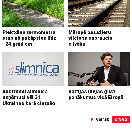
Piektdien termometra
Mārupē pasažieru
stabiņš pakāpsies līdz
vilciens sabraucis
+24 grādiem
cilvēku
Austrumu slimnīca
Baltijas idejas gūst
uzņēmusi vēl 31
panākumus visā Eiropā
Ukrainas karā cietušo
Vairāk
ZIŅAS