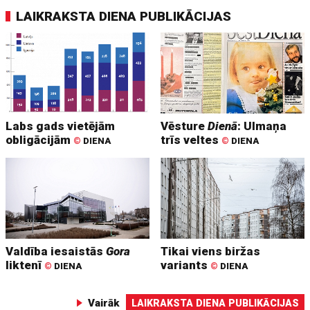
LAIKRAKSTA DIENA PUBLIKĀCIJAS
Labs gads vietējām
Vēsture
Dienā
: Ulmaņa
obligācijām
trīs veltes
©
DIENA
©
DIENA
Valdība iesaistās
Gora
Tikai viens biržas
liktenī
variants
©
DIENA
©
DIENA
Vairāk
LAIKRAKSTA DIENA PUBLIKĀCIJAS