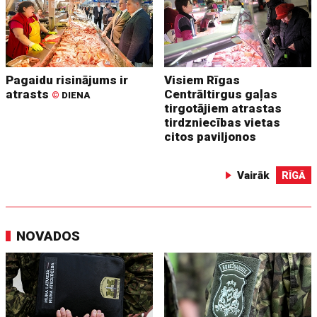
Pagaidu risinājums ir
Visiem Rīgas
atrasts
Centrāltirgus gaļas
©
DIENA
tirgotājiem atrastas
tirdzniecības vietas
citos paviljonos
Vairāk
RĪGĀ
NOVADOS