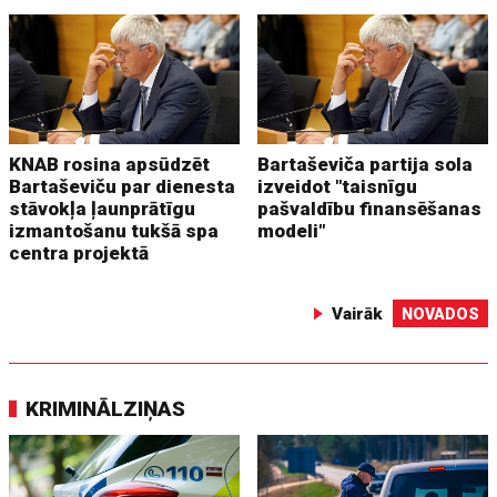
KNAB rosina apsūdzēt
Bartaševiča partija sola
Bartaševiču par dienesta
izveidot "taisnīgu
stāvokļa ļaunprātīgu
pašvaldību finansēšanas
izmantošanu tukšā spa
modeli"
centra projektā
Vairāk
NOVADOS
KRIMINĀLZIŅAS