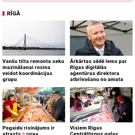
RĪGĀ
Vanšu tilta remonta seku
Ārkārtas sēdē lems par
mazināšanai rosina
Rīgas digitālās
veidot koordinācijas
aģentūras direktora
grupu
atbrīvošanu no amata
Pagaidu risinājums ir
Visiem Rīgas
atrasts
Centrāltirgus gaļas
©
DIENA