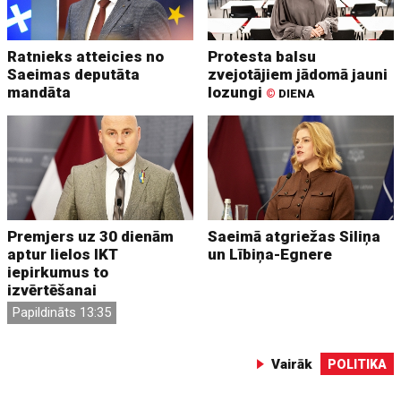
Ratnieks atteicies no
Protesta balsu
Saeimas deputāta
zvejotājiem jādomā jauni
mandāta
lozungi
©
DIENA
Premjers uz 30 dienām
Saeimā atgriežas Siliņa
aptur lielos IKT
un Lībiņa-Egnere
iepirkumus to
izvērtēšanai
Papildināts 13:35
Vairāk
POLITIKA