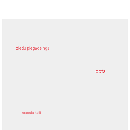
ziedu piegāde rīgā
meliorācijas darbi
octa
dziļurbums
kravu apdrošināšana
granulu katli
siltumsūknis