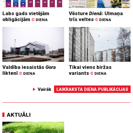
Labs gads vietējām
Vēsture
Dienā
: Ulmaņa
obligācijām
trīs veltes
©
DIENA
©
DIENA
Valdība iesaistās
Gora
Tikai viens biržas
liktenī
variants
©
DIENA
©
DIENA
Vairāk
LAIKRAKSTA DIENA PUBLIKĀCIJAS
AKTUĀLI