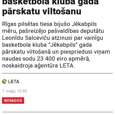
basketbola kluba gada
pārskatu viltošanu
Rīgas pilsētas tiesa bijušo Jēkabpils
mēru, pašreizējo pašvaldības deputātu
Leonīdu Salceviču atzinusi par vainīgu
basketbola kluba "Jēkabpils" gada
pārskatu viltošanā un piespriedusi viņam
naudas sodu 23 400 eiro apmērā,
noskaidroja aģentūra LETA.
7. maijs, 12:43
NOVADOS