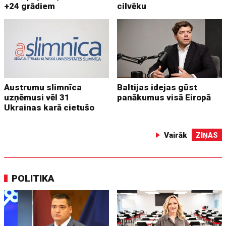
+24 grādiem
cilvēku
Austrumu slimnīca
Baltijas idejas gūst
uzņēmusi vēl 31
panākumus visā Eiropā
Ukrainas karā cietušo
Vairāk
ZIŅAS
POLITIKA