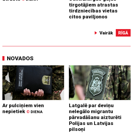
tirgotājiem atrastas
tirdzniecības vietas
citos paviljonos
Vairāk
RĪGĀ
NOVADOS
Ar pulciņiem vien
Latgalē par deviņu
nepietiek
nelegālo migrantu
©
DIENA
pārvadāšanu aizturēti
Polijas un Latvijas
pilsoņi