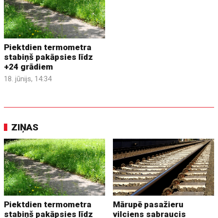
Piektdien termometra
stabiņš pakāpsies līdz
+24 grādiem
18. jūnijs, 14:34
ZIŅAS
Piektdien termometra
Mārupē pasažieru
stabiņš pakāpsies līdz
vilciens sabraucis