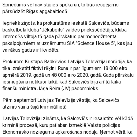
Spriedums vēl nav stājies spēkā un, to būs iespējams
pārsūdzēt Rīgas apgabaltiesā.
Iepriekš ziņots, ka prokuratūras ieskatā Salcevičs, būdams
basketbola kluba "Jēkabpils" valdes priekšsēdētājs, kluba
interesēs viltoja tā gada pārskatus par menedžmenta
pakalpojumiem ar uzņēmumu SIA "Science House 5", kas jau
vairākus gadus ir likvidēts.
Prokurors Kristaps Radkēvičs Latvijas Televīzijai norādīja, ka
tika izrakstīti fiktīvi rēķini. Runa ir par līgumiem 18 000 eiro
apmērā 2019. gadā un 48 000 eiro 2020. gadā. Gada pārskatu
iesniegšana notikusi laikā, kad Salcevičs bija arī tā laika
finanšu ministra Jāņa Reira (JV) padomnieks.
Pērn septembrī Latvijas Televīzija vēstīja, ka Salcevičs
atzinis vainu šajā krimināllietā.
Latvijas Televīzijai zināms, ka Salcevičs ir iesaistīts vēl kādā
kriminālprocesā, kuru patlaban izmeklē Valsts policijas
Ekonomisko noziegumu apkarošanas nodaļa. Ņemot vērā, ka