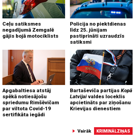
Ceļu satiksmes
Policija no piektdienas
negadījumā Zemgalē
līdz 25. jūnijam
gājis bojā motociklists
pastiprināti uzraudzīs
satiksmi
Apgabaltiesa atstāj
Bartaševiča partijas
Kopā
spēkā notiesājošu
Latvijai
valdes loceklis
spriedumu Rimšēvičam
apcietināts par ziņošanu
par viltota Covid-19
Krievijas dienestiem
sertifikāta iegādi
Vairāk
KRIMINĀLZIŅAS