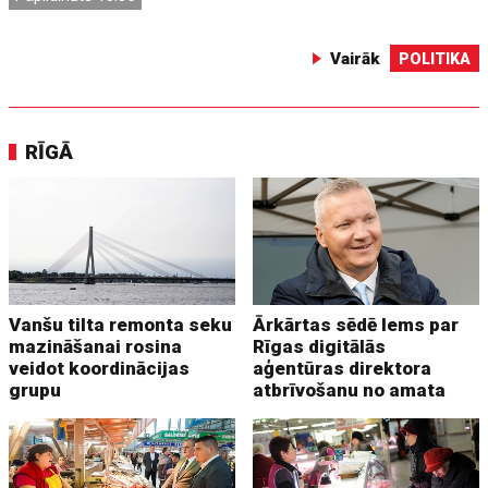
Vairāk
POLITIKA
RĪGĀ
Vanšu tilta remonta seku
Ārkārtas sēdē lems par
mazināšanai rosina
Rīgas digitālās
veidot koordinācijas
aģentūras direktora
grupu
atbrīvošanu no amata