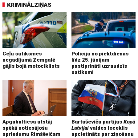
KRIMINĀLZIŅAS
Ceļu satiksmes
Policija no piektdienas
negadījumā Zemgalē
līdz 25. jūnijam
gājis bojā motociklists
pastiprināti uzraudzīs
satiksmi
Apgabaltiesa atstāj
Bartaševiča partijas
Kopā
spēkā notiesājošu
Latvijai
valdes loceklis
spriedumu Rimšēvičam
apcietināts par ziņošanu