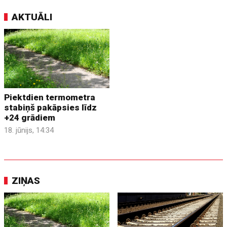
AKTUĀLI
Piektdien termometra
stabiņš pakāpsies līdz
+24 grādiem
18. jūnijs, 14:34
ZIŅAS