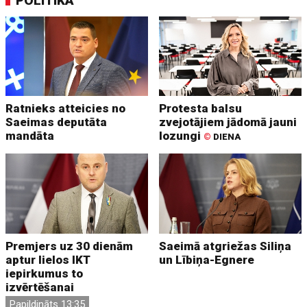
POLITIKA
Ratnieks atteicies no
Protesta balsu
Saeimas deputāta
zvejotājiem jādomā jauni
mandāta
lozungi
©
DIENA
Premjers uz 30 dienām
Saeimā atgriežas Siliņa
aptur lielos IKT
un Lībiņa-Egnere
iepirkumus to
izvērtēšanai
Papildināts 13:35