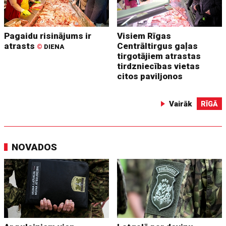
Pagaidu risinājums ir
Visiem Rīgas
atrasts
Centrāltirgus gaļas
©
DIENA
tirgotājiem atrastas
tirdzniecības vietas
citos paviljonos
Vairāk
RĪGĀ
NOVADOS