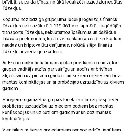
brīvībā, veica darbības, nolūkā legalizēt noziedzīgi iegūtus
līdzekļus.
Kopumā noziedzīgā grupējuma locekļi legalizēja finanšu
līdzekļus ne mazāk kā 1 119 961 eiro apmērā - iegādājās
transporta līdzekļus, nekustamos īpašumus un dažādus
luksusa priekšmetus, kā arī veica skaidras un bezskaidras
naudas un kriptovalūtu darījumus, nolūkā slēpt finanšu
līdzekļu noziedzīgo izcelsmi.
Ar Ekonomisko lietu tiesas aprīļa spriedumu organizētās
grupas vadītājs atzīts par vainīgu un sodīts ar brīvības
atņemšanu uz pieciem gadiem un sešiem mēnešiem bez
mantas konfiskācijas un ar probācijas uzraudzību uz diviem
gadiem.
Pārējiem organizētās grupas locekļiem tiesa piesprieda
probācijas uzraudzību uz pieciem gadiem bez mantas
konfiskācijas un uz četriem gadiem ar un bez mantas
konfiskācijas.
Vienlaikus ar tiesas spriedumiem par noziedzīgi iegūtiem