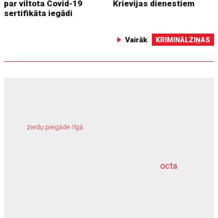
par viltota Covid-19
Krievijas dienestiem
sertifikāta iegādi
Vairāk
KRIMINĀLZIŅAS
ziedu piegāde rīgā
meliorācijas darbi
octa
dziļurbums
kravu apdrošināšana