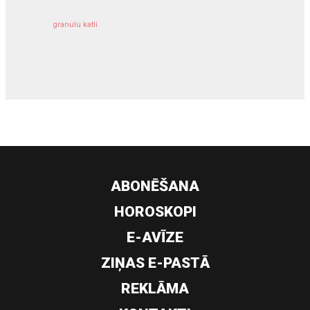
granulu katli
siltumsūknis
ABONĒŠANA
HOROSKOPI
E-AVĪZE
ZIŅAS E-PASTĀ
REKLĀMA