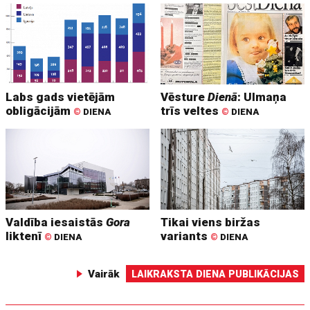
Labs gads vietējām
Vēsture
Dienā
: Ulmaņa
obligācijām
trīs veltes
©
DIENA
©
DIENA
Valdība iesaistās
Gora
Tikai viens biržas
liktenī
variants
©
DIENA
©
DIENA
Vairāk
LAIKRAKSTA DIENA PUBLIKĀCIJAS