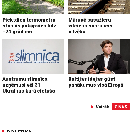
Piektdien termometra
Mārupē pasažieru
stabiņš pakāpsies līdz
vilciens sabraucis
+24 grādiem
cilvēku
Austrumu slimnīca
Baltijas idejas gūst
uzņēmusi vēl 31
panākumus visā Eiropā
Ukrainas karā cietušo
Vairāk
ZIŅAS