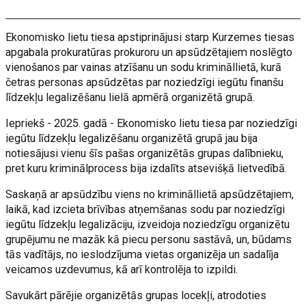
Ekonomisko lietu tiesa apstiprinājusi starp Kurzemes tiesas
apgabala prokuratūras prokuroru un apsūdzētajiem noslēgto
vienošanos par vainas atzīšanu un sodu krimināllietā, kurā
četras personas apsūdzētas par noziedzīgi iegūtu finanšu
līdzekļu legalizēšanu lielā apmērā organizētā grupā.
Iepriekš - 2025. gadā - Ekonomisko lietu tiesa par noziedzīgi
iegūtu līdzekļu legalizēšanu organizētā grupā jau bija
notiesājusi vienu šīs pašas organizētās grupas dalībnieku,
pret kuru kriminālprocess bija izdalīts atsevišķā lietvedībā.
Saskaņā ar apsūdzību viens no krimināllietā apsūdzētajiem,
laikā, kad izcieta brīvības atņemšanas sodu par noziedzīgi
iegūtu līdzekļu legalizāciju, izveidoja noziedzīgu organizētu
grupējumu ne mazāk kā piecu personu sastāvā, un, būdams
tās vadītājs, no ieslodzījuma vietas organizēja un sadalīja
veicamos uzdevumus, kā arī kontrolēja to izpildi.
Savukārt pārējie organizētās grupas locekļi, atrodoties