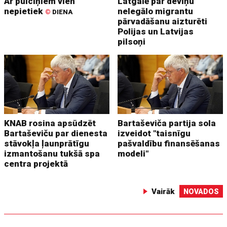
Ar pulciņiem vien
Latgalē par deviņu
nepietiek
nelegālo migrantu
©
DIENA
pārvadāšanu aizturēti
Polijas un Latvijas
pilsoņi
KNAB rosina apsūdzēt
Bartaševiča partija sola
Bartaševiču par dienesta
izveidot "taisnīgu
stāvokļa ļaunprātīgu
pašvaldību finansēšanas
izmantošanu tukšā spa
modeli"
centra projektā
Vairāk
NOVADOS