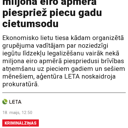
miljona eiro apmērā
piespriež piecu gadu
cietumsodu
Ekonomisko lietu tiesa kādam organizētā
grupējuma vadītājam par noziedzīgi
iegūtu līdzekļu legalizēšanu vairāk nekā
miljona eiro apmērā piespriedusi brīvības
atņemšanu uz pieciem gadiem un sešiem
mēnešiem, aģentūra LETA noskaidroja
prokuratūrā.
18. maijs, 12:50
KRIMINĀLZIŅAS