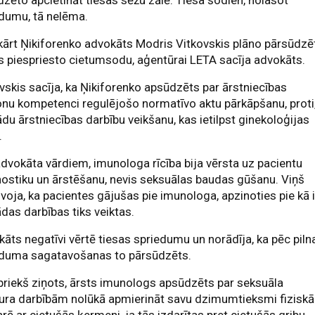
zēto apcietināt tiesas sēžu zālē. Tiesa šodien, nolasot
dumu, tā nelēma.
ārt Ņikiforenko advokāts Modris Vitkovskis plāno pārsūdzē
s piespriesto cietumsodu, aģentūrai LETA sacīja advokāts.
vskis sacīja, ka Ņikiforenko apsūdzēts par ārstniecības
nu kompetenci regulējošo normatīvo aktu pārkāpšanu, proti
ādu ārstniecības darbību veikšanu, kas ietilpst ginekoloģijas
.
dvokāta vārdiem, imunologa rīcība bija vērsta uz pacientu
ostiku un ārstēšanu, nevis seksuālas baudas gūšanu. Viņš
voja, ka pacientes gājušas pie imunologa, apzinoties pie kā 
ādas darbības tiks veiktas.
āts negatīvi vērtē tiesas spriedumu un norādīja, ka pēc piln
eduma sagatavošanas to pārsūdzēts.
priekš ziņots, ārsts imunologs apsūdzēts par seksuāla
ura darbībām nolūkā apmierināt savu dzimumtieksmi fiziskā