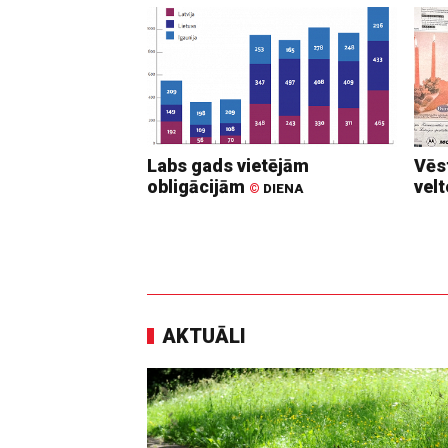
Labs gads vietējām
Vēs
obligācijām
vel
©
DIENA
AKTUĀLI