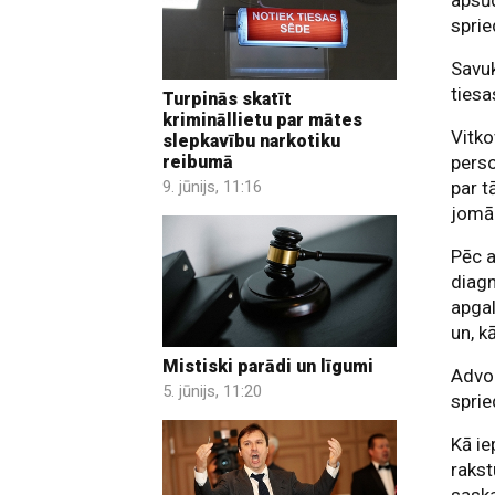
apsūd
sprie
Savuk
tiesa
Turpinās skatīt
krimināllietu par mātes
Vitko
slepkavību narkotiku
reibumā
perso
9. jūnijs, 11:16
par t
jomā
Pēc a
diagn
apgal
un, k
Mistiski parādi un līgumi
Advok
5. jūnijs, 11:20
spri
Kā ie
rakst