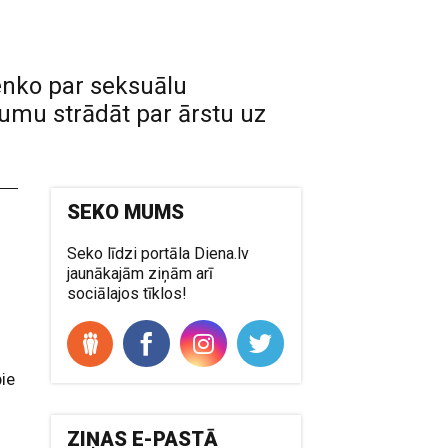
enko par seksuālu
umu strādāt par ārstu uz
SEKO MUMS
Seko līdzi portāla Diena.lv
jaunākajām ziņām arī
sociālajos tīklos!
pie
ZIŅAS E-PASTĀ