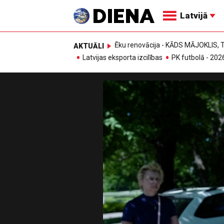
Latvijā
Ēku renovācija - KĀDS MĀJOKLIS
AKTUĀLI
Latvijas eksporta izcilības
PK futbolā - 202