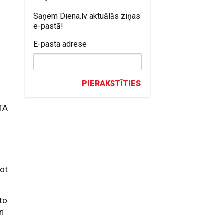
Saņem Diena.lv aktuālās ziņas
e-pastā!
E-pasta adrese
PIERAKSTĪTIES
ETA
vot
oto
un