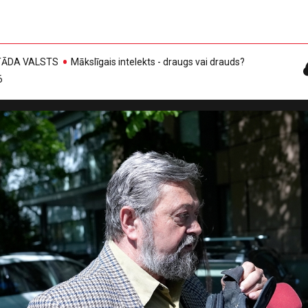
, TĀDA VALSTS
Mākslīgais intelekts - draugs vai drauds?
6