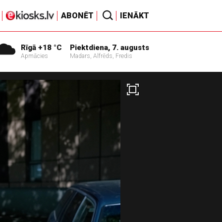
ABONĒT
IENĀKT
Rīgā +18 °C
Piektdiena, 7. augusts
Apmācies
Madars, Alfrēds, Fredis