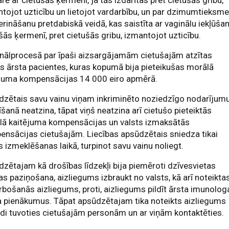
rē ar cietušās ķermeni, ja tās izdarītas pret cietušās gribu,
tojot uzticību un lietojot vardarbību, un par dzimumtieksm
rināšanu pretdabiskā veidā, kas saistīta ar vaginālu iekļūša
šās ķermenī, pret cietušās gribu, izmantojot uzticību.
nālprocesā par īpaši aizsargājamām cietušajām atzītas
s ārsta pacientes, kuras kopumā bija pieteikušas morālā
ējuma kompensācijas 14 000 eiro apmērā.
dzētais savu vainu viņam inkriminēto noziedzīgo nodarījum
īšanā neatzina, tāpat viņš neatzina arī cietušo pieteiktās
lā kaitējuma kompensācijas un valsts izmaksātās
nsācijas cietušajām. Liecības apsūdzētais sniedza tikai
s izmeklēšanas laikā, turpinot savu vainu noliegt.
zētajam kā drošības līdzekļi bija piemēroti dzīvesvietas
s paziņošana, aizliegums izbraukt no valsts, kā arī noteikta
bošanās aizliegums, proti, aizliegums pildīt ārsta imunolog
 pienākumus. Tāpat apsūdzētajam tika noteikts aizliegums
di tuvoties cietušajām personām un ar viņām kontaktēties.