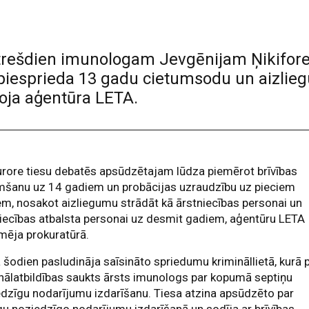
 trešdien imunologam Jevgēnijam Ņikifor
piesprieda 13 gadu cietumsodu un aizlieg
oja aģentūra LETA.
rore tiesu debatēs apsūdzētajam lūdza piemērot brīvības
mšanu uz 14 gadiem un probācijas uzraudzību uz pieciem
m, nosakot aizliegumu strādāt kā ārstniecības personai un
iecības atbalsta personai uz desmit gadiem, aģentūru LETA
mēja prokuratūrā.
 šodien pasludināja saīsināto spriedumu krimināllietā, kurā 
nālatbildības saukts ārsts imunologs par kopumā septiņu
dzīgu nodarījumu izdarīšanu. Tiesa atzina apsūdzēto par