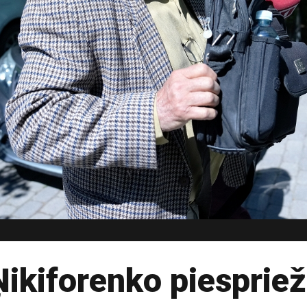
ikiforenko piespriež