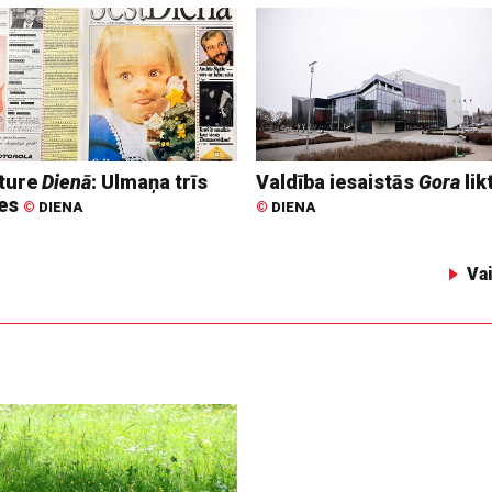
ture
Dienā
: Ulmaņa trīs
Valdība iesaistās
Gora
lik
tes
©
DIENA
©
DIENA
Va