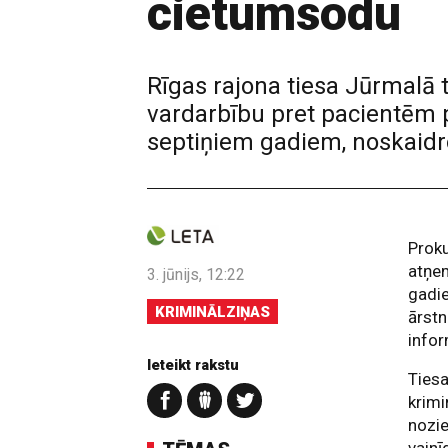
cietumsodu
Rīgas rajona tiesa Jūrmalā
vardarbību pret pacientēm 
septiņiem gadiem, noskaidr
Proku
atņe
3. jūnijs, 12:22
gadie
KRIMINĀLZIŅAS
ārstn
infor
Ieteikt rakstu
Tiesa
krimi
nozie