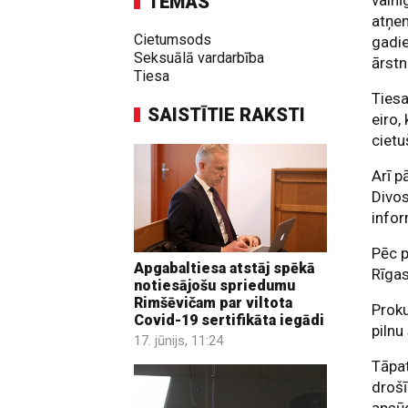
TĒMAS
vainī
atņe
Cietumsods
gadie
Seksuālā vardarbība
ārstn
Tiesa
Tiesa
SAISTĪTIE RAKSTI
eiro,
cietu
Arī p
Divos
infor
Pēc 
Apgabaltiesa atstāj spēkā
Rīgas
notiesājošu spriedumu
Rimšēvičam par viltota
Proku
Covid-19 sertifikāta iegādi
pilnu
17. jūnijs, 11:24
Tāpat
drošī