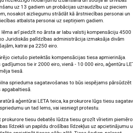
gu noziedzīgo nodarījumu izdarīšanā un sodīja ar brīvības
mšanu uz 13 gadiem un probācijas uzraudzību uz pieciem
m, nosakot aizliegumu strādāt kā ārstniecības personai un
iecības atbalsta personai uz septiņiem gadiem.
 lēma arī piedzīt no ārsta ar labu valstij kompensāciju 4500
 ko Juridiskās palīdzības administrācija izmaksāja divām
šajām, katrai pa 2250 eiro.
ārējo cietušo pieteiktās kompensācijas tiesa apmierināja.
 gadījumos tie ir 2000 eiro, vienā - 10 000 eiro, aģentūru L
mēja tiesā.
pilna sprieduma sagatavošanas to būs iespējams pārsūdzēt
 apgabaltiesā.
ratūrā aģentūrai LETA teica, ka prokurore lūgs tiesu sagata
 spriedumu un tad lems, vai iesniegt protestu.
 prokurore tiesu debatēs lūdza tiesu grozīt vīrietim piemēr
bas līdzekli un papildu drošības līdzekļus uz apcietinājumu 