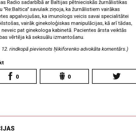
jas Radio sadarbībā ar Baltijas pētnieciskās žurnālistikas
u "Re:Baltica" savulaik ziņoja, ka žurnālistiem vairākas
etes apgalvojušas, ka imunologs veicis savai specialitātei
ilstošas, vairāk ginekoloģiskas manipulācijas, kā arī tādas,
 neveic pat ginekologa kabinetā. Pacientes ārsta veiktās
bas vērtēja kā seksuālu izmantošanu.
n 12. rindkopā pievienots Ņikiforenko advokāta komentārs.)
kt
0
0
CIJAS