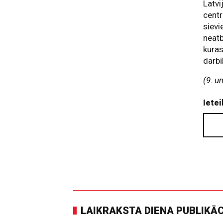
Latvi
centr
sievi
neatb
kuras
darbī
(9. u
Ietei
LAIKRAKSTA DIENA PUBLIKĀ