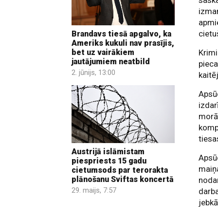
saska
izman
apmie
cietu
Brandavs tiesā apgalvo, ka
Ameriks kukuli nav prasījis,
bet uz vairākiem
Krimi
jautājumiem neatbild
pieca
2. jūnijs, 13:00
kait
Apsū
izdar
morā
kompe
tiesa
Austrijā islāmistam
Apsūd
piespriests 15 gadu
maiņa
cietumsods par terorakta
plānošanu Sviftas koncertā
nodar
29. maijs, 7:57
darba
jebkā