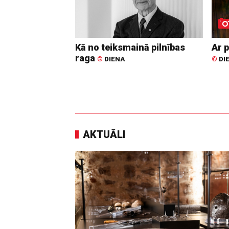
Kā no teiksmainā pilnības
Ar p
raga
©
DIENA
©
DI
AKTUĀLI