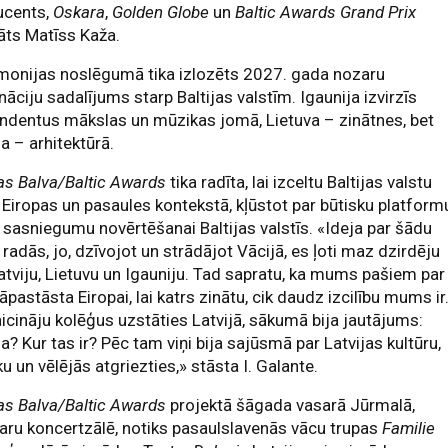
ucents,
Oskara
,
Golden Globe
un
Baltic Awards Grand Prix
āts Matīss Kaža.
monijas noslēgumā tika izlozēts 2027. gada nozaru
āciju sadalījums starp Baltijas valstīm. Igaunija izvirzīs
ndentus mākslas un mūzikas jomā, Lietuva – zinātnes, bet
ja – arhitektūrā.
jas Balva/Baltic Awards
tika radīta, lai izceltu Baltijas valstu
Eiropas un pasaules kontekstā, kļūstot par būtisku platform
u sasniegumu novērtēšanai Baltijas valstīs. «Ideja par šādu
 radās, jo, dzīvojot un strādājot Vācijā, es ļoti maz dzirdēju
atviju, Lietuvu un Igauniju. Tad sapratu, ka mums pašiem par
jāpastāsta Eiropai, lai katrs zinātu, cik daudz izcilību mums ir
icināju kolēģus uzstāties Latvijā, sākumā bija jautājums:
ja? Kur tas ir? Pēc tam viņi bija sajūsmā par Latvijas kultūru,
ku un vēlējās atgriezties,» stāsta I. Galante.
jas Balva/Baltic Awards
projektā šāgada vasarā Jūrmalā,
aru koncertzālē, notiks pasaulslavenās vācu trupas
Familie