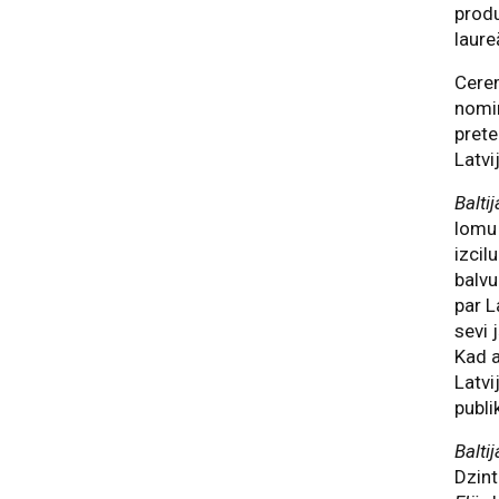
prod
laure
Cere
nomin
prete
Latvi
Balti
lomu 
izcil
balvu
par L
sevi 
Kad a
Latvi
publi
Balti
Dzint