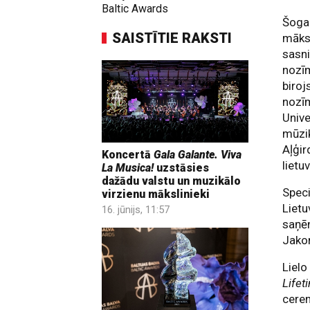
Baltic Awards
Šogad
SAISTĪTIE RAKSTI
māksl
sasni
nozīm
biroj
nozīm
Unive
mūzik
Aļģir
Koncertā
Gala Galante. Viva
lietu
La Musica!
uzstāsies
dažādu valstu un muzikālo
Spec
virzienu mākslinieki
Lietu
16. jūnijs, 11:57
saņēm
Jakon
Lielo
Life
cerem