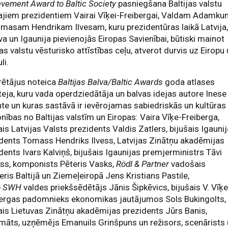
vement Award to Baltic Society
pasniegšana Baltijas valstu
ajiem prezidentiem Vairai Vīķei-Freibergai, Valdam Adamk
masam Hendrikam Ilvesam, kuru prezidentūras laikā Latvija
va un Igaunija pievienojās Eiropas Savienībai, būtiski mainot
jas valstu vēsturisko attīstības ceļu, atverot durvis uz Eiropu
li.
rētājus noteica
Baltijas Balva/Baltic Awards
goda atlases
eja, kuru vada operdziedātāja un balvas idejas autore Inese
te un kuras sastāvā ir ievērojamas sabiedriskās un kultūras
nības no Baltijas valstīm un Eiropas: Vaira Vīķe-Freiberga,
ais Latvijas Valsts prezidents Valdis Zatlers, bijušais Igauni
dents Tomass Hendriks Ilvess, Latvijas Zinātņu akadēmijas
dents Ivars Kalviņš, bijušais Igaunijas premjerministrs Tāvi
ss, komponists Pēteris Vasks,
Rödl & Partner
vadošais
eris Baltijā un Ziemeļeiropā Jens Kristians Pastile,
o SWH
valdes priekšsēdētājs Jānis Šipkēvics, bijušais V. Vīķ
bergas padomnieks ekonomikas jautājumos Sols Bukingolts,
ais Lietuvas Zinātņu akadēmijas prezidents Jūrs Banis,
māts, uzņēmējs Emanuils Grinšpuns un režisors, scenārists