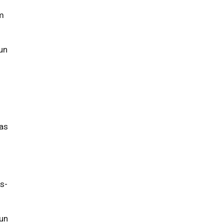
um
,
 un
jas
es-
 un