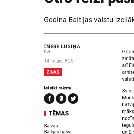
Godina Baltijas valstu izcil
INESE LŪSIŅA
Godin
KDi
zināt
14. maijs, 8:25
arī E
arhit
ZIŅAS
valst
Ieteikt rakstu
Svin
Munke
Latvi
māksl
TĒMAS
nozīm
iegul
Balvas
Baltijas balva
un Ei