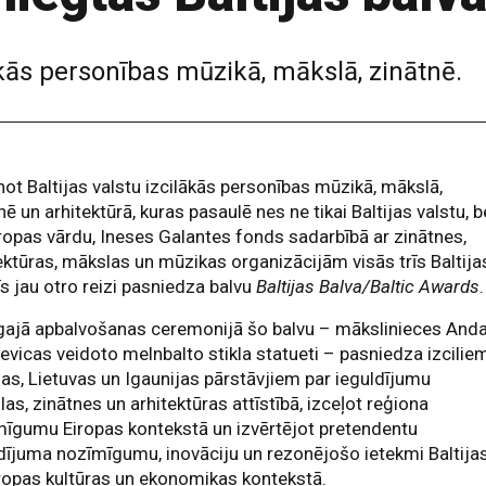
ākās personības mūzikā, mākslā, zinātnē.
ot Baltijas valstu izcilākās personības mūzikā, mākslā,
nē un arhitektūrā, kuras pasaulē nes ne tikai Baltijas valstu, b
iropas vārdu, Ineses Galantes fonds sadarbībā ar zinātnes,
ektūras, mākslas un mūzikas organizācijām visās trīs Baltija
īs jau otro reizi pasniedza balvu
Baltijas Balva/Baltic Awards
.
īgajā apbalvošanas ceremonijā šo balvu – mākslinieces And
vicas veidoto melnbalto stikla statueti – pasniedza izcilie
jas, Lietuvas un Igaunijas pārstāvjiem par ieguldījumu
as, zinātnes un arhitektūras attīstībā, izceļot reģiona
īgumu Eiropas kontekstā un izvērtējot pretendentu
dījuma nozīmīgumu, inovāciju un rezonējošo ietekmi Baltija
ropas kultūras un ekonomikas kontekstā.