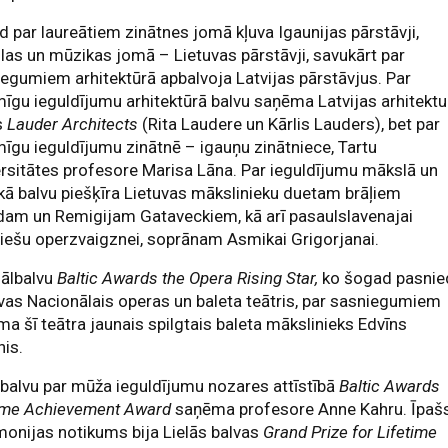
 par laureātiem zinātnes jomā kļuva Igaunijas pārstāvji,
as un mūzikas jomā – Lietuvas pārstāvji, savukārt par
egumiem arhitektūrā apbalvoja Latvijas pārstāvjus. Par
īgu ieguldījumu arhitektūrā balvu saņēma Latvijas arhitektu
s
Lauder Architects
(Rita Laudere un Kārlis Lauders), bet par
īgu ieguldījumu zinātnē – igauņu zinātniece, Tartu
rsitātes profesore Marisa Lāna. Par ieguldījumu mākslā un
ā balvu piešķīra Lietuvas mākslinieku duetam brāļiem
dam un Remigijam Gataveckiem, kā arī pasaulslavenajai
viešu operzvaigznei, soprānam Asmikai Grigorjanai.
iālbalvu
Baltic Awards the Opera Rising Star,
ko šogad pasnie
vas Nacionālais operas un baleta teātris, par sasniegumiem
a šī teātra jaunais spilgtais baleta mākslinieks Edvīns
is.
 balvu par mūža ieguldījumu nozares attīstībā
Baltic Awards
time Achievement Award
saņēma profesore Anne Kahru. Īpaš
onijas notikums bija Lielās balvas
Grand Prize for Lifetime