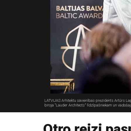
LATVIJAS Arhitektu savienības prezidents Artūrs Lap
biroja "Lauder Architects" līdzīpašniekam un vadoš
Otro reizi pas