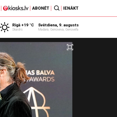
ABONĒT
IENĀKT
Rīgā +19 °C
Svētdiena, 9. augusts
Skaidrs
Madara, Genoveva, Genovefa