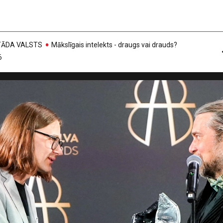
, TĀDA VALSTS
Mākslīgais intelekts - draugs vai drauds?
6