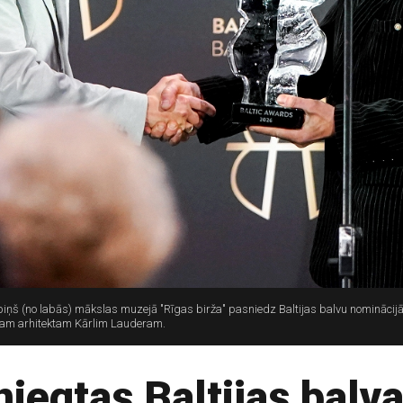
iņš (no labās) mākslas muzejā "Rīgas birža" pasniedz Baltijas balvu nominācijā 
ajam arhitektam Kārlim Lauderam.
niegtas Baltijas balv