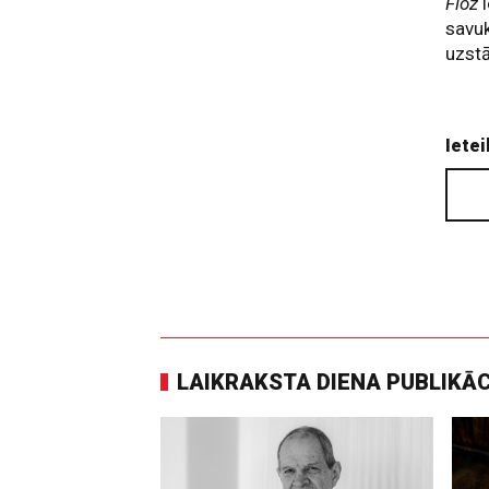
Flöz
savuk
uzstā
Ietei
LAIKRAKSTA DIENA PUBLIKĀ