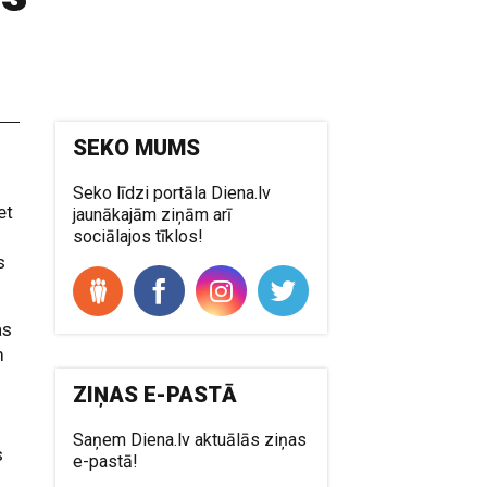
SEKO MUMS
Seko līdzi portāla Diena.lv
et
jaunākajām ziņām arī
sociālajos tīklos!
s
as
m
ZIŅAS E-PASTĀ
Saņem Diena.lv aktuālās ziņas
s
e-pastā!