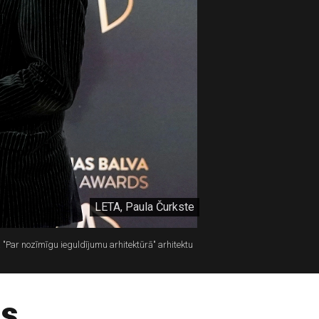
LETA, Paula Čurkste
"Par nozīmīgu ieguldījumu arhitektūrā" arhitektu
as