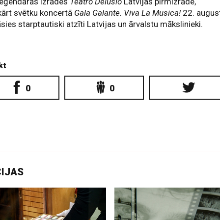
leģendārās izrādes
Teatro Delusio
Latvijas pirmizrāde,
ārt svētku koncertā
Gala Galante. Viva La Musica!
22. augus
sies starptautiski atzīti Latvijas un ārvalstu mākslinieki.
kt
0
0
CIJAS