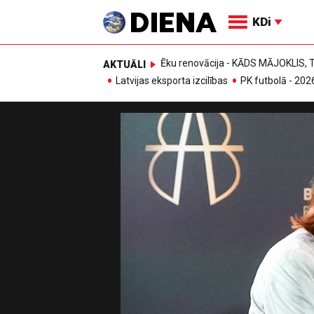
KDi
Ēku renovācija - KĀDS MĀJOKLIS
AKTUĀLI
Latvijas eksporta izcilības
PK futbolā - 202