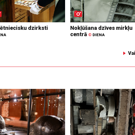
ētniecisku dzirksti
Nokļūšana dzīves mirkļu
centrā
ENA
©
DIENA
Va