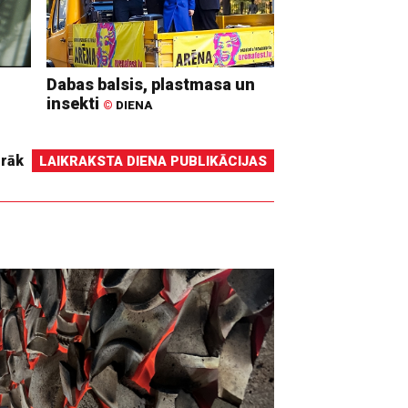
Dabas balsis, plastmasa un
insekti
©
DIENA
irāk
LAIKRAKSTA DIENA PUBLIKĀCIJAS