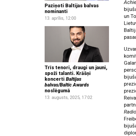
Achie
Paziņoti Baltijas balvas
bijuš
nominanti
un To
13. aprīlis, 12:00
Lietu
Balti
pasau
Uzva
komit
Galan
Trīs tenori, draugi un jauni,
perso
spoži talanti. Krāšņi
bijuš
koncerti
Baltijas
prezi
balvas/Baltic Awards
prezi
noslēgumā
Reiva
13. augusts, 2025, 17:02
partn
Radi
Frei
bijuš
diplo