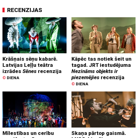
RECENZIJAS
Krāšņais sēņu kabarē.
Kāpēc tas notiek šeit un
Latvijas Leļļu teātra
tagad. JRT iestudējuma
izrādes
Sēnes
recenzija
Nezināms objekts ir
piezemējies
recenzija
©
DIENA
©
DIENA
Mīlestības un cerību
Skaņa pārtop gaismā.