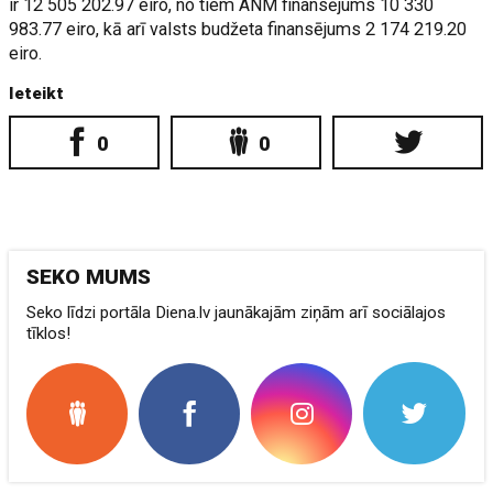
ir 12 505 202.97 eiro, no tiem ANM finansējums 10 330
983.77 eiro, kā arī valsts budžeta finansējums 2 174 219.20
eiro.
Ieteikt
0
0
SEKO MUMS
Seko līdzi portāla Diena.lv jaunākajām ziņām arī sociālajos
tīklos!