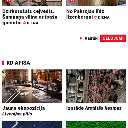
Dzirkstošais ceļvedis.
No Pakrojas līdz
Šampaņa vilina ar īpašu
Ilzenbergai
©
DIENA
gaisotni
©
DIENA
Vairāk
CEĻOJUMI
KD AFIŠA
Jauna ekspozīcija
Izstāde
Atstātās liesmas
Livonijas pilis