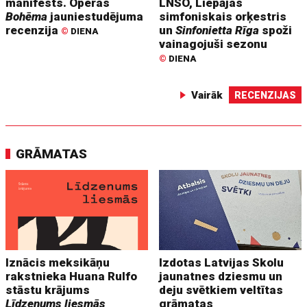
manifests. Operas
LNSO, Liepājas
Bohēma
jauniestudējuma
simfoniskais orķestris
recenzija
un
Sinfonietta Rīga
spoži
©
DIENA
vainagojuši sezonu
©
DIENA
Vairāk
RECENZIJAS
GRĀMATAS
Iznācis meksikāņu
Izdotas Latvijas Skolu
rakstnieka Huana Rulfo
jaunatnes dziesmu un
stāstu krājums
deju svētkiem veltītas
Līdzenums liesmās
grāmatas