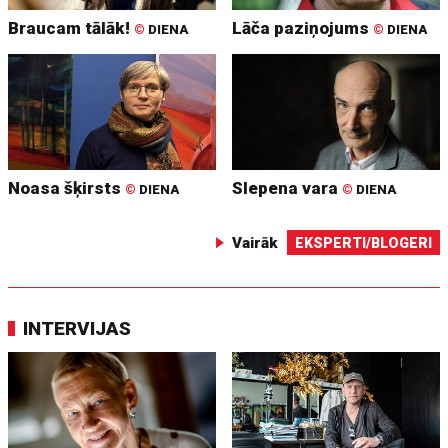
Braucam tālāk!
Lāča paziņojums
©
DIENA
©
DIENA
Noasa šķirsts
Slepena vara
©
DIENA
©
DIENA
Vairāk
EKSPERTI/BLOGERI
INTERVIJAS