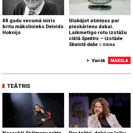
88 gadu vecumā miris
Glabājot atmiņas par
britu mākslinieks Deivids
pieskārienu dabai.
Hoknijs
Laikmetīgo rotu izstāžu
ciklā
Spektrs
– izstāde
Skaistā daba
©
DIENA
Vairāk
MĀKSLA
TEĀTRIS