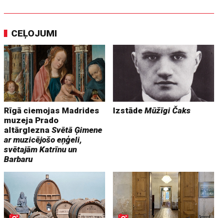
CEĻOJUMI
Rīgā ciemojas Madrides
Izstāde
Mūžīgi Čaks
muzeja Prado
altārglezna
Svētā Ģimene
ar muzicējošo eņģeli,
svētajām Katrīnu un
Barbaru