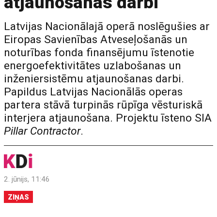
atjaunošanas darbi
Latvijas Nacionālajā operā noslēgušies ar
Eiropas Savienības Atveseļošanās un
noturības fonda finansējumu īstenotie
energoefektivitātes uzlabošanas un
inženiersistēmu atjaunošanas darbi.
Papildus Latvijas Nacionālās operas
partera stāvā turpinās rūpīga vēsturiskā
interjera atjaunošana. Projektu īsteno SIA
Pillar Contractor
.
2. jūnijs, 11:46
ZIŅAS