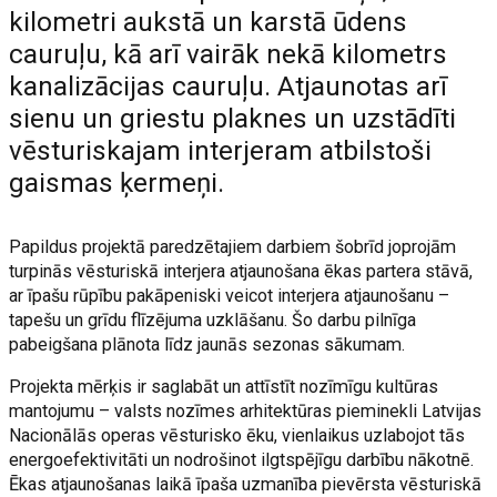
kilometri aukstā un karstā ūdens
cauruļu, kā arī vairāk nekā kilometrs
kanalizācijas cauruļu. Atjaunotas arī
sienu un griestu plaknes un uzstādīti
vēsturiskajam interjeram atbilstoši
gaismas ķermeņi.
Papildus projektā paredzētajiem darbiem šobrīd joprojām
turpinās vēsturiskā interjera atjaunošana ēkas partera stāvā,
ar īpašu rūpību pakāpeniski veicot interjera atjaunošanu –
tapešu un grīdu flīzējuma uzklāšanu. Šo darbu pilnīga
pabeigšana plānota līdz jaunās sezonas sākumam.
Projekta mērķis ir saglabāt un attīstīt nozīmīgu kultūras
mantojumu – valsts nozīmes arhitektūras pieminekli Latvijas
Nacionālās operas vēsturisko ēku, vienlaikus uzlabojot tās
energoefektivitāti un nodrošinot ilgtspējīgu darbību nākotnē.
Ēkas atjaunošanas laikā īpaša uzmanība pievērsta vēsturiskā