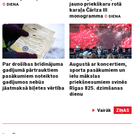
jauno priekškaru rotā
©
DIENA
karaļa Čārlza III
monogramma
©
DIENA
Par drošības brīdinājuma
Augustā ar koncertiem,
gadījumā pārtrauktiem
sporta pasākumiem un
pasākumiem noteiktos
ielu mākslas
gadījumos nebūs
priekšnesumiem svinēs
jāatmaksā biļetes vērtība
Rīgas 825. dzimšanas
dienu
Vairāk
ZIŅAS