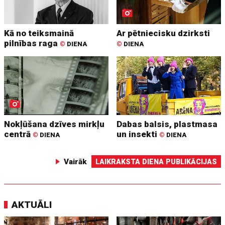
Kā no teiksmainā
Ar pētniecisku dzirksti
pilnības raga
©
DIENA
©
DIENA
Nokļūšana dzīves mirkļu
Dabas balsis, plastmasa
centrā
un insekti
©
DIENA
©
DIENA
Vairāk
LAIKRAKSTA DIENA PUBLIKĀCIJAS
AKTUĀLI