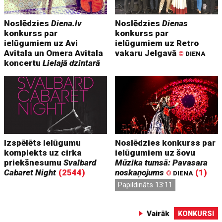
Noslēdzies
Diena.lv
Noslēdzies
Dienas
konkurss par
konkurss par
ielūgumiem uz Avi
ielūgumiem uz Retro
Avitala un Omera Avitala
vakaru Jelgavā
©
DIENA
koncertu
Lielajā dzintarā
Izspēlēts ielūgumu
Noslēdzies konkurss par
komplekts uz cirka
ielūgumiem uz šovu
priekšnesumu
Svalbard
Mūzika tumsā: Pavasara
Cabaret Night
(2544)
noskaņojums
(1)
©
DIENA
Papildināts 13:11
Vairāk
KONKURSI