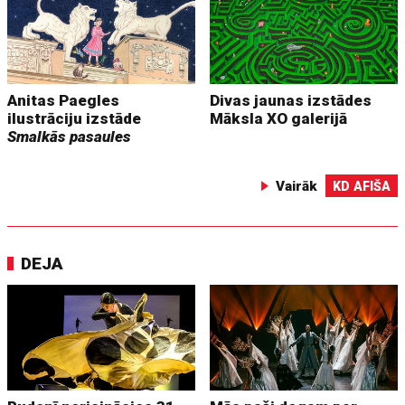
Anitas Paegles
Divas jaunas izstādes
ilustrāciju izstāde
Māksla XO galerijā
Smalkās pasaules
Vairāk
KD AFIŠA
DEJA