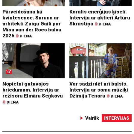
Pārveidošana kā
Karalis enerģijas ķīselī.
kvintesence. Saruna ar
Intervija ar aktieri Artūru
arhitekti Zaigu Gaili par
Skrastiņu
©
DIENA
Mīsa van der Roes balvu
2026
©
DIENA
Nopietni gatavojos
Var sadzirdēt arī balsis.
briedumam. Intervija ar
Intervija ar somu mūziķi
režisoru Elmāru Seņkovu
Džimiju Tenoru
©
DIENA
©
DIENA
Vairāk
INTERVIJAS