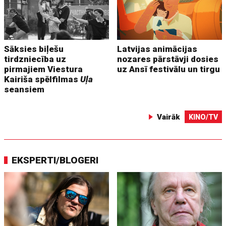
Sāksies biļešu
Latvijas animācijas
tirdzniecība uz
nozares pārstāvji dosies
pirmajiem Viestura
uz Ansī festivālu un tirgu
Kairiša spēlfilmas
Uļa
seansiem
Vairāk
KINO/TV
EKSPERTI/BLOGERI