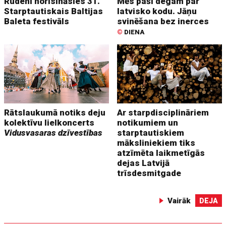
Rudenī norisināsies 31.
Mēs paši degam par
Starptautiskais Baltijas
latvisko kodu. Jāņu
Baleta festivāls
svinēšana bez inerces
©
DIENA
Rātslaukumā notiks deju
Ar starpdisciplināriem
kolektīvu lielkoncerts
notikumiem un
Vidusvasaras dzīvestības
starptautiskiem
māksliniekiem tiks
atzīmēta laikmetīgās
dejas Latvijā
trīsdesmitgade
Vairāk
DEJA