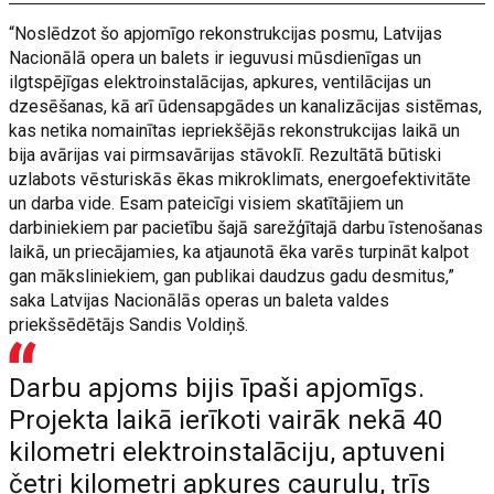
“Noslēdzot šo apjomīgo rekonstrukcijas posmu, Latvijas
Nacionālā opera un balets ir ieguvusi mūsdienīgas un
ilgtspējīgas elektroinstalācijas, apkures, ventilācijas un
dzesēšanas, kā arī ūdensapgādes un kanalizācijas sistēmas,
kas netika nomainītas iepriekšējās rekonstrukcijas laikā un
bija avārijas vai pirmsavārijas stāvoklī. Rezultātā būtiski
uzlabots vēsturiskās ēkas mikroklimats, energoefektivitāte
un darba vide. Esam pateicīgi visiem skatītājiem un
darbiniekiem par pacietību šajā sarežģītajā darbu īstenošanas
laikā, un priecājamies, ka atjaunotā ēka varēs turpināt kalpot
gan māksliniekiem, gan publikai daudzus gadu desmitus,”
saka Latvijas Nacionālās operas un baleta valdes
priekšsēdētājs Sandis Voldiņš.
Darbu apjoms bijis īpaši apjomīgs.
Projekta laikā ierīkoti vairāk nekā 40
kilometri elektroinstalāciju, aptuveni
četri kilometri apkures cauruļu, trīs