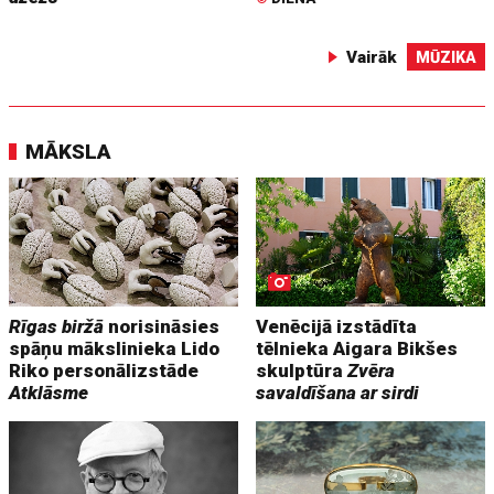
Vairāk
MŪZIKA
MĀKSLA
Rīgas biržā
norisināsies
Venēcijā izstādīta
spāņu mākslinieka Lido
tēlnieka Aigara Bikšes
Riko personālizstāde
skulptūra
Zvēra
Atklāsme
savaldīšana ar sirdi