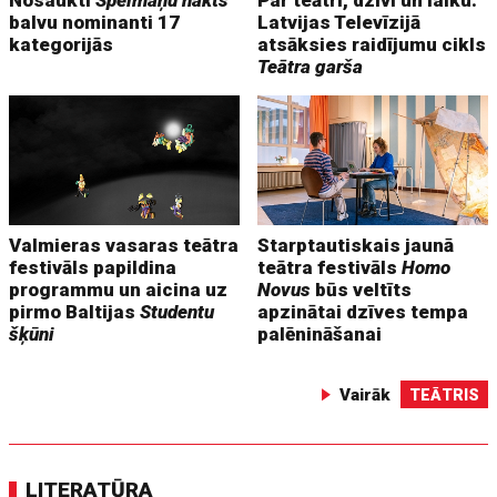
Nosaukti
Spēlmaņu nakts
Par teātri, dzīvi un laiku.
balvu nominanti 17
Latvijas Televīzijā
kategorijās
atsāksies raidījumu cikls
Teātra garša
Valmieras vasaras teātra
Starptautiskais jaunā
festivāls papildina
teātra festivāls
Homo
programmu un aicina uz
Novus
būs veltīts
pirmo Baltijas
Studentu
apzinātai dzīves tempa
šķūni
palēnināšanai
Vairāk
TEĀTRIS
LITERATŪRA