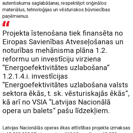
autentiskuma saglabāšanai, respektējot oriģinālos
materiālus, tehnoloģijas un vēsturiskos būvniecības
paņēmienus.
Projekta īstenošana tiek finansēta no
Eiropas Savienības Atveseļošanas un
noturības mehānisma plāna 1.2.
reformu un investīciju virziena
“Energoefektivitātes uzlabošana”
1.2.1.4.i. investīcijas
“Energoefektivitātes uzlabošana valsts
sektora ēkās, t. sk. vēsturiskajās ēkās”,
kā arī no VSIA “Latvijas Nacionālā
opera un balets” pašu līdzekļiem.
Latvijas Nacionālās operas ēkas attīstības projekta izmaksas