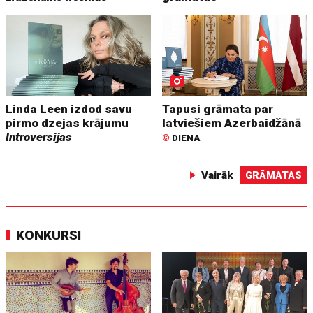
Linda Leen izdod savu
Tapusi grāmata par
pirmo dzejas krājumu
latviešiem Azerbaidžānā
Introversijas
©
DIENA
Vairāk
GRĀMATAS
KONKURSI