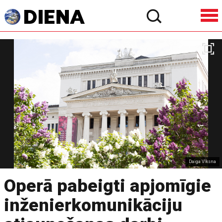
Daiga Vīksna
Operā pabeigti apjomīgie
inženierkomunikāciju