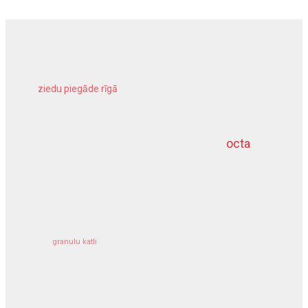
ziedu piegāde rīgā
meliorācijas darbi
octa
dziļurbums
kravu apdrošināšana
granulu katli
siltumsūknis