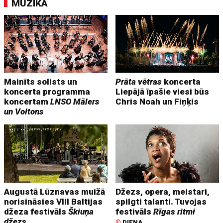
MŪZIKA
Mainīts solists un
Prāta vētras
koncerta
koncerta programma
Liepājā īpašie viesi būs
koncertam
LNSO Mālers
Chris Noah un Fiņķis
un Voltons
Augustā Lūznavas muižā
Džezs, opera, meistari,
norisināsies VIII Baltijas
spilgti talanti. Tuvojas
džeza festivāls
Škiuņa
festivāls
Rīgas ritmi
džezs
©
DIENA