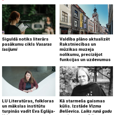
Siguldā notiks literārs
Valdība plāno aktualizēt
pasākumu cikls
Vasaras
Rakstniecības un
lasījumi
mūzikas muzeja
nolikumu, precizējot
funkcijas un uzdevumus
LU Literatūras, folkloras
Kā starmeša gaismas
un mākslas institūtu
kūlis. Izstāde
Vizma
turpinās vadīt Eva Eglāja-
Belševica. Laiks runā gadu