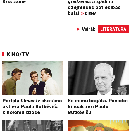
Kristsone
gredzenos
atgādina
dzejnieces patiesības
balsi
©
DIENA
Vairāk
LITERATŪRA
KINO/TV
Portālā
filmas.lv
skatāma
Es esmu bagāts. Pavadot
aktiera Paula Butkēviča
kinoaktieri Paulu
kinolomu izlase
Butkēviču