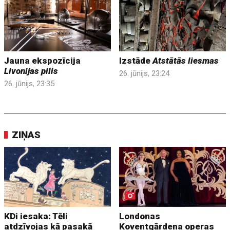
Jauna ekspozīcija
Izstāde
Atstātās liesmas
Livonijas pilis
26. jūnijs, 23:24
26. jūnijs, 23:35
ZIŅAS
KDi iesaka: Tēli
Londonas
atdzīvojas kā pasakā
Koventgārdena operas