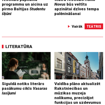
programmu un aicina uz
Novus
būs veltīts
pirmo Baltijas
Studentu
apzinātai dzīves tempa
šķūni
palēnināšanai
Vairāk
TEĀTRIS
LITERATŪRA
Siguldā notiks literārs
Valdība plāno aktualizēt
pasākumu cikls
Vasaras
Rakstniecības un
lasījumi
mūzikas muzeja
nolikumu, precizējot
funkcijas un uzdevumus