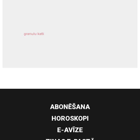
kravu apdrošināšana
granulu katli
siltumsūknis
ABONĒŠANA
HOROSKOPI
E-AVĪZE