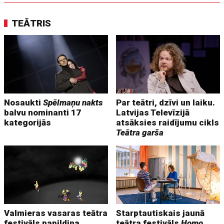
TEĀTRIS
Nosaukti
Spēlmaņu nakts
Par teātri, dzīvi un laiku.
balvu nominanti 17
Latvijas Televīzijā
kategorijās
atsāksies raidījumu cikls
Teātra garša
Valmieras vasaras teātra
Starptautiskais jaunā
festivāls papildina
teātra festivāls
Homo