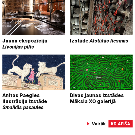
Jauna ekspozīcija
Izstāde
Atstātās liesmas
Livonijas pilis
Anitas Paegles
Divas jaunas izstādes
ilustrāciju izstāde
Māksla XO galerijā
Smalkās pasaules
Vairāk
KD AFIŠA