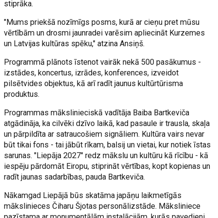
stiprāka.
"Mums priekšā nozīmīgs posms, kurā ar cieņu pret mūsu
vērtībām un drosmi jaunradei varēsim apliecināt Kurzemes
un Latvijas kultūras spēku," atzina Ansiņš.
Programmā plānots īstenot vairāk nekā 500 pasākumus -
izstādes, koncertus, izrādes, konferences, izveidot
pilsētvides objektus, kā arī radīt jaunus kultūrtūrisma
produktus.
Programmas mākslinieciskā vadītāja Baiba Bartkeviča
atgādināja, ka cilvēki dzīvo laikā, kad pasaule ir trausla, skaļa
un pārpildīta ar satraucošiem signāliem. Kultūra vairs nevar
būt tikai fons - tai jābūt rīkam, balsij un vietai, kur notiek īstas
sarunas. "Liepāja 2027" redz mākslu un kultūru kā rīcību - kā
iespēju pārdomāt Eiropu, stiprināt vērtības, kopt kopienas un
radīt jaunas sadarbības, pauda Bartkeviča.
Nākamgad Liepājā būs skatāma japāņu laikmetīgās
mākslinieces Čiharu Šjotas personālizstāde. Māksliniece
pazīstama ar monumentālām instalācijām, kurās pavedieni,