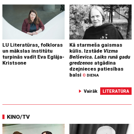
LU Literatūras, folkloras
Kā starmeša gaismas
un mākslas institūtu
kūlis. Izstāde
Vizma
turpinās vadīt Eva Eglāja-
Belševica. Laiks runā gadu
Kristsone
gredzenos
atgādina
dzejnieces patiesības
balsi
©
DIENA
Vairāk
LITERATŪRA
KINO/TV