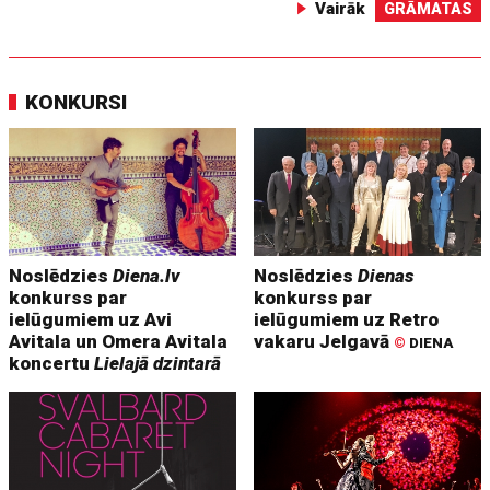
Vairāk
GRĀMATAS
KONKURSI
Noslēdzies
Diena.lv
Noslēdzies
Dienas
konkurss par
konkurss par
ielūgumiem uz Avi
ielūgumiem uz Retro
Avitala un Omera Avitala
vakaru Jelgavā
©
DIENA
koncertu
Lielajā dzintarā