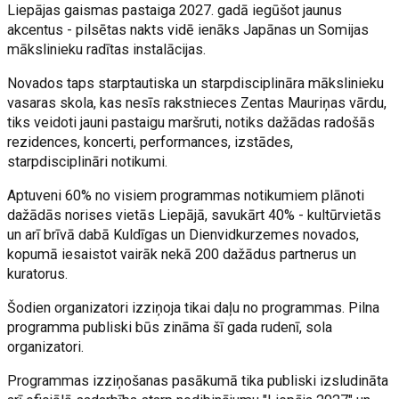
Liepājas gaismas pastaiga 2027. gadā iegūšot jaunus
akcentus - pilsētas nakts vidē ienāks Japānas un Somijas
mākslinieku radītas instalācijas.
Novados taps starptautiska un starpdisciplināra mākslinieku
vasaras skola, kas nesīs rakstnieces Zentas Mauriņas vārdu,
tiks veidoti jauni pastaigu maršruti, notiks dažādas radošās
rezidences, koncerti, performances, izstādes,
starpdisciplināri notikumi.
Aptuveni 60% no visiem programmas notikumiem plānoti
dažādās norises vietās Liepājā, savukārt 40% - kultūrvietās
un arī brīvā dabā Kuldīgas un Dienvidkurzemes novados,
kopumā iesaistot vairāk nekā 200 dažādus partnerus un
kuratorus.
Šodien organizatori izziņoja tikai daļu no programmas. Pilna
programma publiski būs zināma šī gada rudenī, sola
organizatori.
Programmas izziņošanas pasākumā tika publiski izsludināta