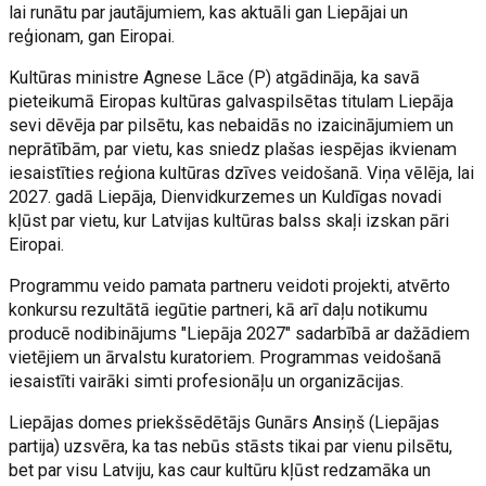
lai runātu par jautājumiem, kas aktuāli gan Liepājai un
reģionam, gan Eiropai.
Kultūras ministre Agnese Lāce (P) atgādināja, ka savā
pieteikumā Eiropas kultūras galvaspilsētas titulam Liepāja
sevi dēvēja par pilsētu, kas nebaidās no izaicinājumiem un
neprātībām, par vietu, kas sniedz plašas iespējas ikvienam
iesaistīties reģiona kultūras dzīves veidošanā. Viņa vēlēja, lai
2027. gadā Liepāja, Dienvidkurzemes un Kuldīgas novadi
kļūst par vietu, kur Latvijas kultūras balss skaļi izskan pāri
Eiropai.
Programmu veido pamata partneru veidoti projekti, atvērto
konkursu rezultātā iegūtie partneri, kā arī daļu notikumu
producē nodibinājums "Liepāja 2027" sadarbībā ar dažādiem
vietējiem un ārvalstu kuratoriem. Programmas veidošanā
iesaistīti vairāki simti profesionāļu un organizācijas.
Liepājas domes priekšsēdētājs Gunārs Ansiņš (Liepājas
partija) uzsvēra, ka tas nebūs stāsts tikai par vienu pilsētu,
bet par visu Latviju, kas caur kultūru kļūst redzamāka un