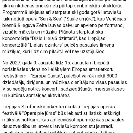
tīkli un ikdienas priekšmeti pārtop simboliskās struktūrās.
Programmā iekļauta arī starptautiski godalgotā lietuviešu
laikmetīgā opera "Sun & Sea" ("Saule un jūra"), kas Venēcijas
biennālē ieguva Zelta lauvas balvu un apvieno performanci,
vizuālo mākslu un mūziku. Plānota starptautiska
koncertsērija "Dižie Lielajā dzintarā", kas Liepājas
koncertzālē "Lielais dzintars" pulcēs pasaules līmeņa
mūziķus, kuri līdz šim pilsētā vēl nav uzstājušies.
No 2027. gada 9. augusta līdz 15. augustam Liepājā
norisināsies viens no lielākajiem Eiropas amatierkoru
festivāliem - "Europa Cantat", pulcējot vairāk nekā 3000
dziedātāju, diriģentu un mūzikas cienītāju no visas pasaules.
Visu nedēļu notiks koncerti, sadziedāšanās, meistarklases
un kultūras apmaiņas aktivitātes.
Liepājas Simfoniskā orķestra rīkotajā Liepājas operas
festivālā "Opera pie jūras" būs iekļauti stilistiski atšķirīgi
mākslas notikumi, kas apliecināšot opermūzikas pasaules
daudzveidību un ietvers latviešu komponistu jaunradi,
vienlaikus iepazīstinot publiku ar starptautiski atzītiem