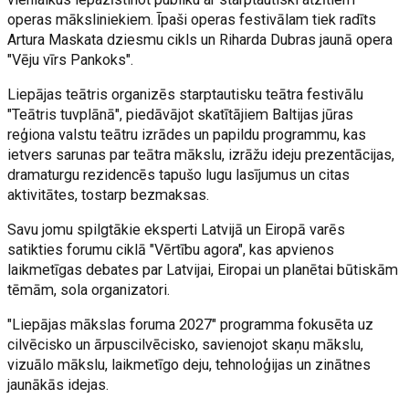
operas māksliniekiem. Īpaši operas festivālam tiek radīts
Artura Maskata dziesmu cikls un Riharda Dubras jaunā opera
"Vēju vīrs Pankoks".
Liepājas teātris organizēs starptautisku teātra festivālu
"Teātris tuvplānā", piedāvājot skatītājiem Baltijas jūras
reģiona valstu teātru izrādes un papildu programmu, kas
ietvers sarunas par teātra mākslu, izrāžu ideju prezentācijas,
dramaturgu rezidencēs tapušo lugu lasījumus un citas
aktivitātes, tostarp bezmaksas.
Savu jomu spilgtākie eksperti Latvijā un Eiropā varēs
satikties forumu ciklā "Vērtību agora", kas apvienos
laikmetīgas debates par Latvijai, Eiropai un planētai būtiskām
tēmām, sola organizatori.
"Liepājas mākslas foruma 2027" programma fokusēta uz
cilvēcisko un ārpuscilvēcisko, savienojot skaņu mākslu,
vizuālo mākslu, laikmetīgo deju, tehnoloģijas un zinātnes
jaunākās idejas.