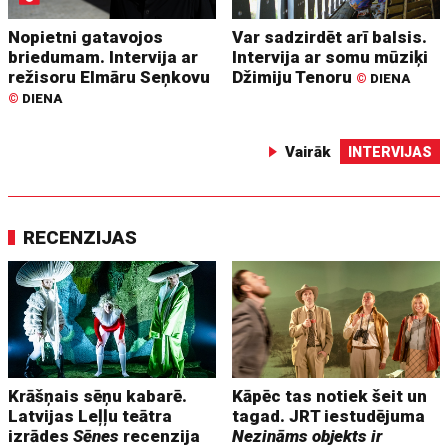
Nopietni gatavojos
Var sadzirdēt arī balsis.
briedumam. Intervija ar
Intervija ar somu mūziķi
režisoru Elmāru Seņkovu
Džimiju Tenoru
©
DIENA
©
DIENA
Vairāk
INTERVIJAS
RECENZIJAS
Krāšņais sēņu kabarē.
Kāpēc tas notiek šeit un
Latvijas Leļļu teātra
tagad. JRT iestudējuma
izrādes
Sēnes
recenzija
Nezināms objekts ir