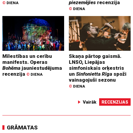
piezemējies
recenzija
©
DIENA
©
DIENA
Mīlestības un cerību
Skaņa pārtop gaismā.
manifests. Operas
LNSO, Liepājas
Bohēma
jauniestudējuma
simfoniskais orķestris
recenzija
un
Sinfonietta Rīga
spoži
©
DIENA
vainagojuši sezonu
©
DIENA
Vairāk
RECENZIJAS
GRĀMATAS