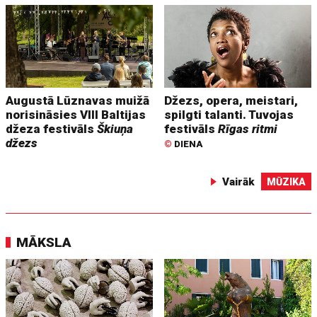
Augustā Lūznavas muižā
Džezs, opera, meistari,
norisināsies VIII Baltijas
spilgti talanti. Tuvojas
džeza festivāls
Škiuņa
festivāls
Rīgas ritmi
džezs
©
DIENA
Vairāk
MŪZIKA
MĀKSLA