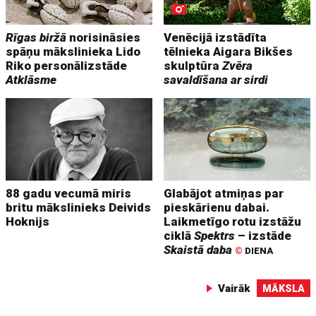
Rīgas biržā
norisināsies
Venēcijā izstādīta
spāņu mākslinieka Lido
tēlnieka Aigara Bikšes
Riko personālizstāde
skulptūra
Zvēra
Atklāsme
savaldīšana ar sirdi
88 gadu vecumā miris
Glabājot atmiņas par
britu mākslinieks Deivids
pieskārienu dabai.
Hoknijs
Laikmetīgo rotu izstāžu
ciklā
Spektrs
– izstāde
Skaistā daba
©
DIENA
Vairāk
MĀKSLA