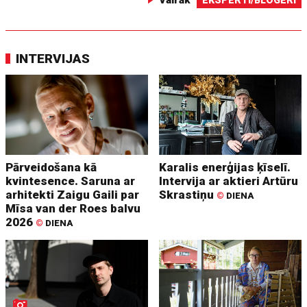
Vairāk
EKSPERTI/BLOGERI
INTERVIJAS
Pārveidošana kā
Karalis enerģijas ķīselī.
kvintesence. Saruna ar
Intervija ar aktieri Artūru
arhitekti Zaigu Gaili par
Skrastiņu
©
DIENA
Mīsa van der Roes balvu
2026
©
DIENA