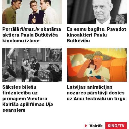
Portālā
filmas.lv
skatāma
Es esmu bagāts. Pavadot
aktiera Paula Butkēviča
kinoaktieri Paulu
kinolomu izlase
Butkēviču
Sāksies biļešu
Latvijas animācijas
tirdzniecība uz
nozares pārstāvji dosies
pirmajiem Viestura
uz Ansī festivālu un tirgu
Kairiša spēlfilmas
Uļa
seansiem
Vairāk
KINO/TV