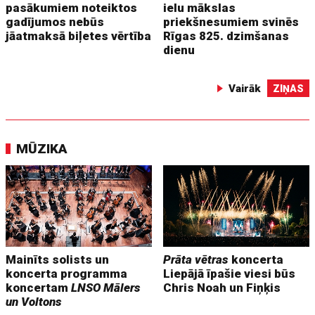
pasākumiem noteiktos
ielu mākslas
gadījumos nebūs
priekšnesumiem svinēs
jāatmaksā biļetes vērtība
Rīgas 825. dzimšanas
dienu
Vairāk
ZIŅAS
MŪZIKA
Mainīts solists un
Prāta vētras
koncerta
koncerta programma
Liepājā īpašie viesi būs
koncertam
LNSO Mālers
Chris Noah un Fiņķis
un Voltons