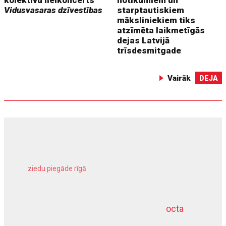
kolektīvu lielkoncerts
notikumiem un
Vidusvasaras dzīvestības
starptautiskiem
māksliniekiem tiks
atzīmēta laikmetīgās
dejas Latvijā
trīsdesmitgade
Vairāk
DEJA
ziedu piegāde rīgā
meliorācijas darbi
octa
dziļurbums