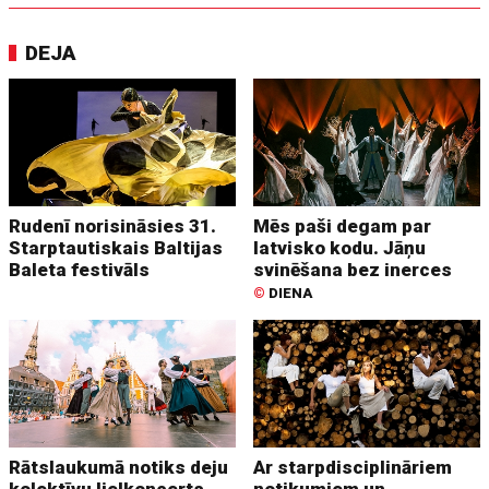
DEJA
Rudenī norisināsies 31.
Mēs paši degam par
Starptautiskais Baltijas
latvisko kodu. Jāņu
Baleta festivāls
svinēšana bez inerces
©
DIENA
Rātslaukumā notiks deju
Ar starpdisciplināriem