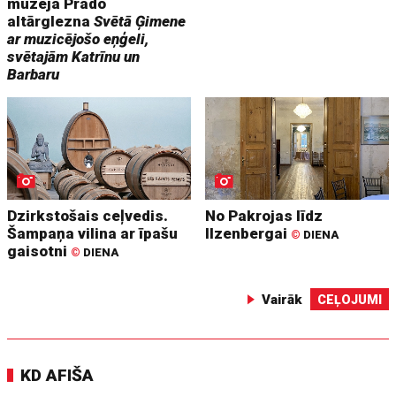
muzeja Prado
altārglezna
Svētā Ģimene
ar muzicējošo eņģeli,
svētajām Katrīnu un
Barbaru
Dzirkstošais ceļvedis.
No Pakrojas līdz
Šampaņa vilina ar īpašu
Ilzenbergai
©
DIENA
gaisotni
©
DIENA
Vairāk
CEĻOJUMI
KD AFIŠA