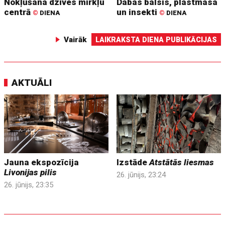
Nokļūšana dzīves mirkļu
Dabas balsis, plastmasa
centrā
un insekti
©
DIENA
©
DIENA
Vairāk
LAIKRAKSTA DIENA PUBLIKĀCIJAS
AKTUĀLI
Jauna ekspozīcija
Izstāde
Atstātās liesmas
Livonijas pilis
26. jūnijs, 23:24
26. jūnijs, 23:35