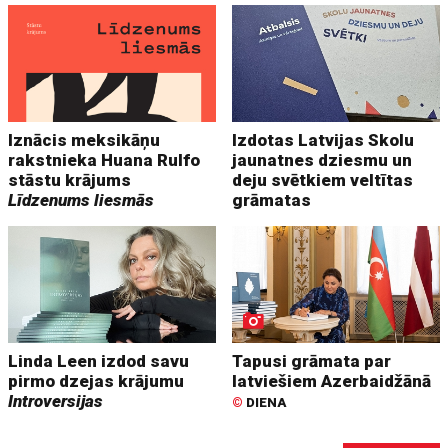
Iznācis meksikāņu
Izdotas Latvijas Skolu
rakstnieka Huana Rulfo
jaunatnes dziesmu un
stāstu krājums
deju svētkiem veltītas
Līdzenums liesmās
grāmatas
Linda Leen izdod savu
Tapusi grāmata par
pirmo dzejas krājumu
latviešiem Azerbaidžānā
Introversijas
©
DIENA