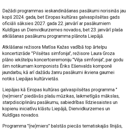
Dažādi programmas ieskandināšanas pasākumi norisinās jau
kopš 2024. gada, bet Eiropas kultūras galvaspilsētas gads
oficiāli sāksies 2027. gada 22. janvārī ar pasākumiem
Kuldīgas un Dienvidkurzemes novados, bet 23. janvārī plaša
atklāšanas pasākumu programma plānota Liepājā.
Atklāšanai režisora Matīsa Kažas vadībā top ārtelpu
koncertizrāde "Pilsētas simfonija", režisore Laura Groza
plāno iekštelpu koncertceremoniju "Vēja simfonija", par godu
šim notikumam komponists Ēriks Ešenvalds komponē
jaundarbu, kā arī dažādu žanru pasākumi ikviena gaumei
notiks Liepājas kultūrvietās.
Liepājas kā Eiropas kultūras galvaspilsētas programma "
(ne)miers" piedāvās plašu mūzikas, laikmetīgās mākslas,
starpdisciplināru pasākumu, sabiedrības līdziesaistes un
kopienu iniciatīvu klāstu Liepājā, Dienvidkurzemes un
Kuldīgas novados.
Programma "(ne)miers" balstās piecās tematiskajās līnijās,