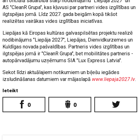
arī oficiālā sadarbība starp nodibinājumu "Liepāja 2027" un
AS "CleanR Grupa", kas kļuvusi par partneri vides izglītības un
ilgtspējas jomā. Līdz 2027. gada beigām kopā tikšot
realizētas vairākas vides izglītības iniciatīvas.
Liepājas kā Eiropas kultūras galvaspilsētas projektu realizē
nodibinājums "Liepāja 2027", Liepājas, Dienvidkurzemes un
Kuldīgas novada pašvaldības. Partneris vides izglītības un
ilgtspējas jomā ir "CleanR Grupa", bet mobilitātes partneris -
autopārvadājumu uzņēmums SIA "Lux Express Latvia".
Sekot līdzi aktuālajiem notikumiem un biļešu iegādes
izsludināšanas datumiem var mājaslapā
www.liepaja2027.lv
.
Ieteikt
0
0