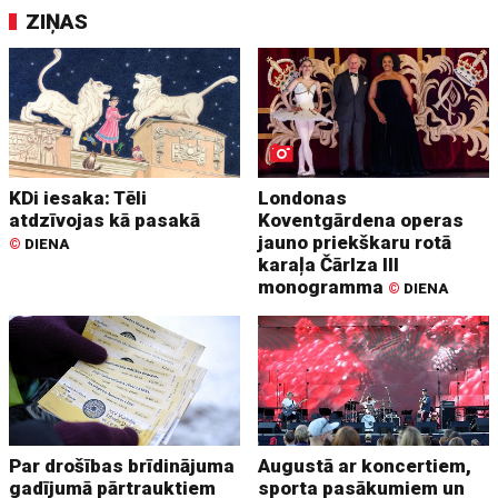
ZIŅAS
KDi iesaka: Tēli
Londonas
atdzīvojas kā pasakā
Koventgārdena operas
jauno priekškaru rotā
©
DIENA
karaļa Čārlza III
monogramma
©
DIENA
Par drošības brīdinājuma
Augustā ar koncertiem,
gadījumā pārtrauktiem
sporta pasākumiem un