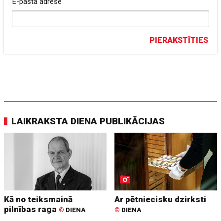
E-pasta adrese
PIERAKSTĪTIES
LAIKRAKSTA DIENA PUBLIKĀCIJAS
Kā no teiksmainā
Ar pētniecisku dzirksti
pilnības raga
©
DIENA
©
DIENA