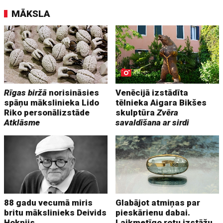
MĀKSLA
Rīgas biržā
norisināsies
Venēcijā izstādīta
spāņu mākslinieka Lido
tēlnieka Aigara Bikšes
Riko personālizstāde
skulptūra
Zvēra
Atklāsme
savaldīšana ar sirdi
88 gadu vecumā miris
Glabājot atmiņas par
britu mākslinieks Deivids
pieskārienu dabai.
Hoknijs
Laikmetīgo rotu izstāžu