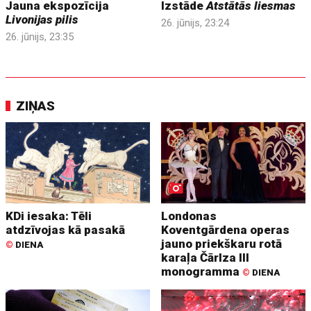
Jauna ekspozīcija
Izstāde
Atstātās liesmas
Livonijas pilis
26. jūnijs, 23:24
26. jūnijs, 23:35
ZIŅAS
KDi iesaka: Tēli
Londonas
atdzīvojas kā pasakā
Koventgārdena operas
jauno priekškaru rotā
©
DIENA
karaļa Čārlza III
monogramma
©
DIENA