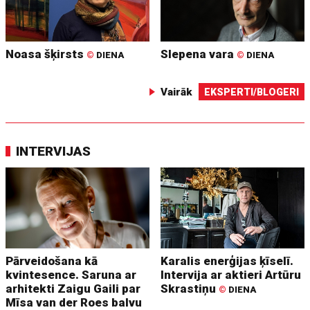
Noasa šķirsts
Slepena vara
©
DIENA
©
DIENA
Vairāk
EKSPERTI/BLOGERI
INTERVIJAS
Pārveidošana kā
Karalis enerģijas ķīselī.
kvintesence. Saruna ar
Intervija ar aktieri Artūru
arhitekti Zaigu Gaili par
Skrastiņu
©
DIENA
Mīsa van der Roes balvu