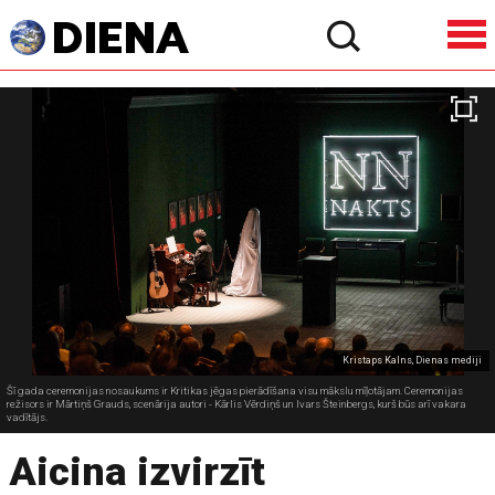
Kristaps Kalns, Dienas mediji
Šī gada ceremonijas nosaukums ir Kritikas jēgas pierādīšana visu mākslu mīļotājam. Ceremonijas
režisors ir Mārtiņš Grauds, scenārija autori - Kārlis Vērdiņš un Ivars Šteinbergs, kurš būs arī vakara
vadītājs.
Aicina izvirzīt