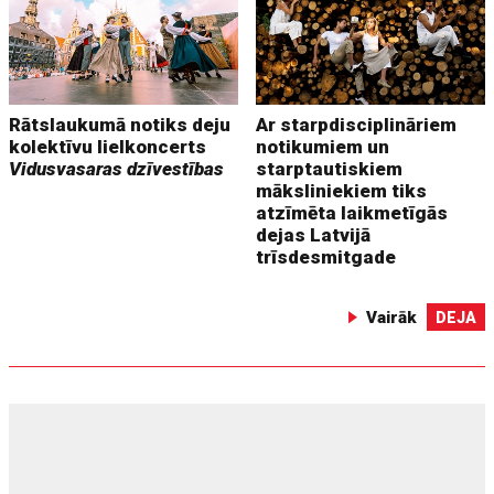
Rātslaukumā notiks deju
Ar starpdisciplināriem
kolektīvu lielkoncerts
notikumiem un
Vidusvasaras dzīvestības
starptautiskiem
māksliniekiem tiks
atzīmēta laikmetīgās
dejas Latvijā
trīsdesmitgade
Vairāk
DEJA