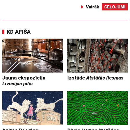
Vairāk
CEĻOJUMI
KD AFIŠA
Jauna ekspozīcija
Izstāde
Atstātās liesmas
Livonijas pilis