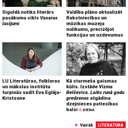
Siguldā notiks literārs
Valdība plāno aktualizēt
pasākumu cikls
Vasaras
Rakstniecības un
lasījumi
mūzikas muzeja
nolikumu, precizējot
funkcijas un uzdevumus
LU Literatūras, folkloras
Kā starmeša gaismas
un mākslas institūtu
kūlis. Izstāde
Vizma
turpinās vadīt Eva Eglāja-
Belševica. Laiks runā gadu
Kristsone
gredzenos
atgādina
dzejnieces patiesības
balsi
©
DIENA
Vairāk
LITERATŪRA