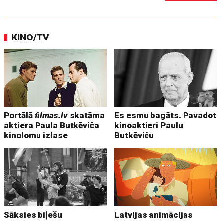
KINO/TV
Portālā
filmas.lv
skatāma
Es esmu bagāts. Pavadot
aktiera Paula Butkēviča
kinoaktieri Paulu
kinolomu izlase
Butkēviču
Sāksies biļešu
Latvijas animācijas