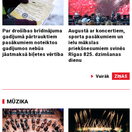
Par drošības brīdinājuma
Augustā ar koncertiem,
gadījumā pārtrauktiem
sporta pasākumiem un
pasākumiem noteiktos
ielu mākslas
gadījumos nebūs
priekšnesumiem svinēs
jāatmaksā biļetes vērtība
Rīgas 825. dzimšanas
dienu
Vairāk
ZIŅAS
MŪZIKA