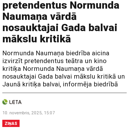
pretendentus Normunda
Naumaņa vārdā
nosauktajai Gada balvai
mākslu kritikā
Normunda Naumaņa biedrība aicina
izvirzīt pretendentus teātra un kino
kritiķa Normunda Naumaņa vārdā
nosauktajai Gada balvai mākslu kritikā un
Jaunā kritiķa balvai, informēja biedrībā
10. novembris, 2025, 15:07
ZIŅAS