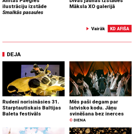
Anitas Paegles
Divas jaunas izstādes
ilustrāciju izstāde
Māksla XO galerijā
Smalkās pasaules
Vairāk
KD AFIŠA
DEJA
Rudenī norisināsies 31.
Mēs paši degam par
Starptautiskais Baltijas
latvisko kodu. Jāņu
Baleta festivāls
svinēšana bez inerces
©
DIENA