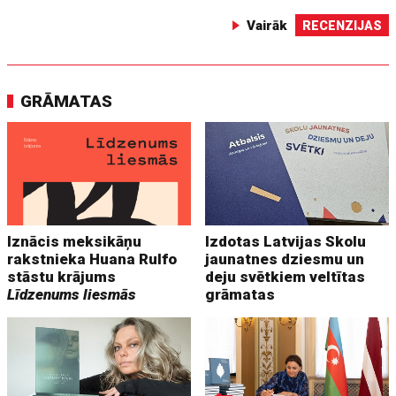
Vairāk
RECENZIJAS
GRĀMATAS
Iznācis meksikāņu
Izdotas Latvijas Skolu
rakstnieka Huana Rulfo
jaunatnes dziesmu un
stāstu krājums
deju svētkiem veltītas
Līdzenums liesmās
grāmatas