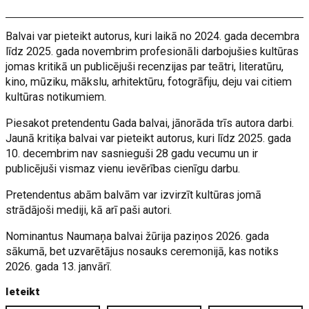
Balvai var pieteikt autorus, kuri laikā no 2024. gada decembra
līdz 2025. gada novembrim profesionāli darbojušies kultūras
jomas kritikā un publicējuši recenzijas par teātri, literatūru,
kino, mūziku, mākslu, arhitektūru, fotogrāfiju, deju vai citiem
kultūras notikumiem.
Piesakot pretendentu Gada balvai, jānorāda trīs autora darbi.
Jaunā kritiķa balvai var pieteikt autorus, kuri līdz 2025. gada
10. decembrim nav sasnieguši 28 gadu vecumu un ir
publicējuši vismaz vienu ievērības cienīgu darbu.
Pretendentus abām balvām var izvirzīt kultūras jomā
strādājoši mediji, kā arī paši autori.
Nominantus Naumaņa balvai žūrija paziņos 2026. gada
sākumā, bet uzvarētājus nosauks ceremonijā, kas notiks
2026. gada 13. janvārī.
Ieteikt