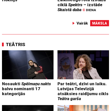
ciklā
Spektrs
– izstāde
Skaistā daba
©
DIENA
Vairāk
MĀKSLA
TEĀTRIS
Nosaukti
Spēlmaņu nakts
Par teātri, dzīvi un laiku.
balvu nominanti 17
Latvijas Televīzijā
kategorijās
atsāksies raidījumu cikls
Teātra garša