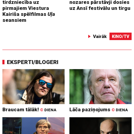
tirdzniecība uz
nozares pārstāvji dosies
pirmajiem Viestura
uz Ansī festivālu un tirgu
Kairiša spēlfilmas
Uļa
seansiem
Vairāk
KINO/TV
EKSPERTI/BLOGERI
Braucam tālāk!
Lāča paziņojums
©
DIENA
©
DIENA