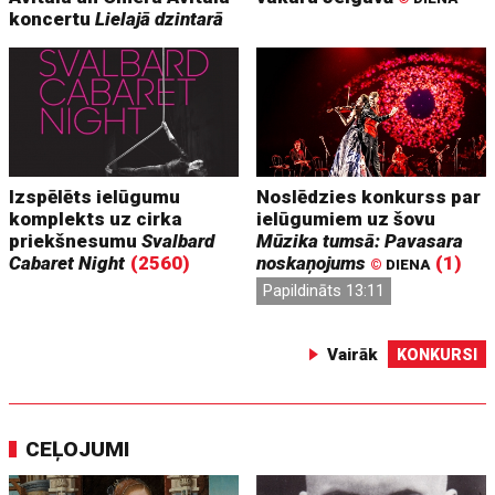
koncertu
Lielajā dzintarā
Izspēlēts ielūgumu
Noslēdzies konkurss par
komplekts uz cirka
ielūgumiem uz šovu
priekšnesumu
Svalbard
Mūzika tumsā: Pavasara
Cabaret Night
(2560)
noskaņojums
(1)
©
DIENA
Papildināts 13:11
Vairāk
KONKURSI
CEĻOJUMI