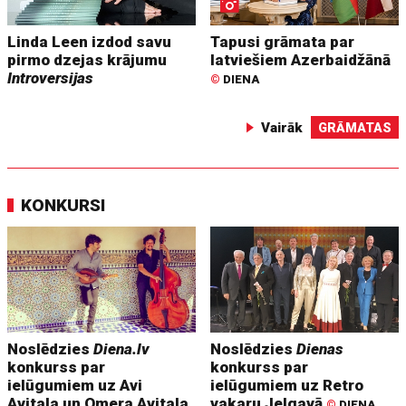
Linda Leen izdod savu
Tapusi grāmata par
pirmo dzejas krājumu
latviešiem Azerbaidžānā
Introversijas
©
DIENA
Vairāk
GRĀMATAS
KONKURSI
Noslēdzies
Diena.lv
Noslēdzies
Dienas
konkurss par
konkurss par
ielūgumiem uz Avi
ielūgumiem uz Retro
Avitala un Omera Avitala
vakaru Jelgavā
©
DIENA