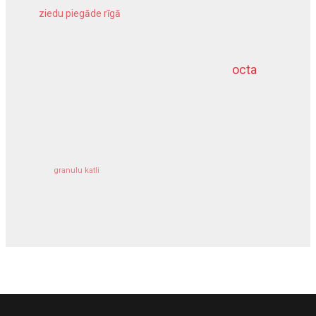
ziedu piegāde rīgā
meliorācijas darbi
octa
dziļurbums
kravu apdrošināšana
granulu katli
siltumsūknis