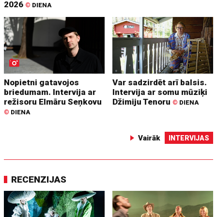
2026
©
DIENA
Nopietni gatavojos
Var sadzirdēt arī balsis.
briedumam. Intervija ar
Intervija ar somu mūziķi
režisoru Elmāru Seņkovu
Džimiju Tenoru
©
DIENA
©
DIENA
Vairāk
INTERVIJAS
RECENZIJAS