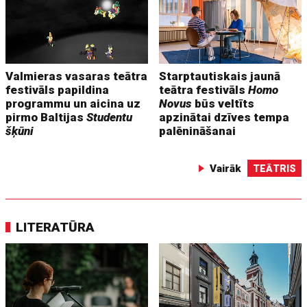
Valmieras vasaras teātra
Starptautiskais jaunā
festivāls papildina
teātra festivāls
Homo
programmu un aicina uz
Novus
būs veltīts
pirmo Baltijas
Studentu
apzinātai dzīves tempa
šķūni
palēnināšanai
Vairāk
TEĀTRIS
LITERATŪRA