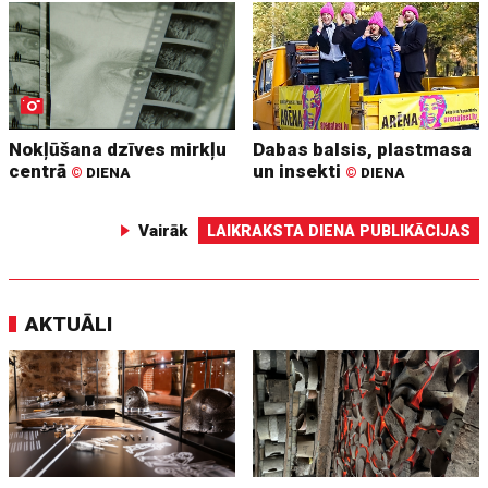
Nokļūšana dzīves mirkļu
Dabas balsis, plastmasa
centrā
un insekti
©
DIENA
©
DIENA
Vairāk
LAIKRAKSTA DIENA PUBLIKĀCIJAS
AKTUĀLI