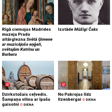
Rīgā ciemojas Madrides
Izstāde
Mūžīgi Čaks
muzeja Prado
altārglezna
Svētā Ģimene
ar muzicējošo eņģeli,
svētajām Katrīnu un
Barbaru
Dzirkstošais ceļvedis.
No Pakrojas līdz
Šampaņa vilina ar īpašu
Ilzenbergai
©
DIENA
gaisotni
©
DIENA