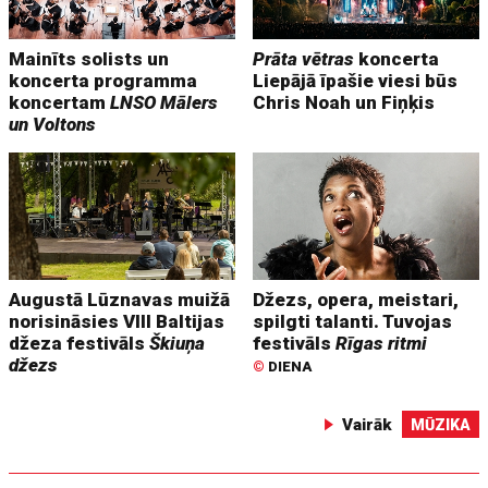
Mainīts solists un
Prāta vētras
koncerta
koncerta programma
Liepājā īpašie viesi būs
koncertam
LNSO Mālers
Chris Noah un Fiņķis
un Voltons
Augustā Lūznavas muižā
Džezs, opera, meistari,
norisināsies VIII Baltijas
spilgti talanti. Tuvojas
džeza festivāls
Škiuņa
festivāls
Rīgas ritmi
džezs
©
DIENA
Vairāk
MŪZIKA