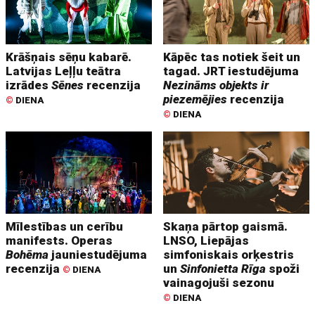
Krāšņais sēņu kabarē.
Kāpēc tas notiek šeit un
Latvijas Leļļu teātra
tagad. JRT iestudējuma
izrādes
Sēnes
recenzija
Nezināms objekts ir
piezemējies
recenzija
©
DIENA
©
DIENA
Mīlestības un cerību
Skaņa pārtop gaismā.
manifests. Operas
LNSO, Liepājas
Bohēma
jauniestudējuma
simfoniskais orķestris
recenzija
un
Sinfonietta Rīga
spoži
©
DIENA
vainagojuši sezonu
©
DIENA