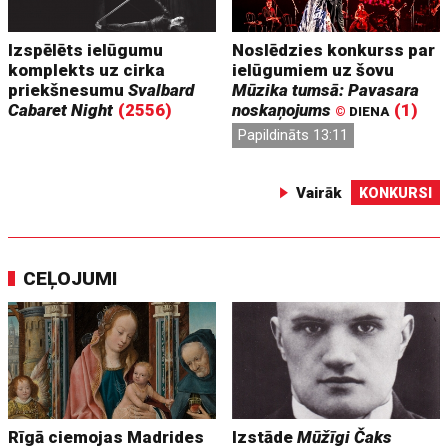
Izspēlēts ielūgumu
Noslēdzies konkurss par
komplekts uz cirka
ielūgumiem uz šovu
priekšnesumu
Svalbard
Mūzika tumsā: Pavasara
Cabaret Night
(2556)
noskaņojums
(1)
©
DIENA
Papildināts 13:11
Vairāk
KONKURSI
CEĻOJUMI
Rīgā ciemojas Madrides
Izstāde
Mūžīgi Čaks