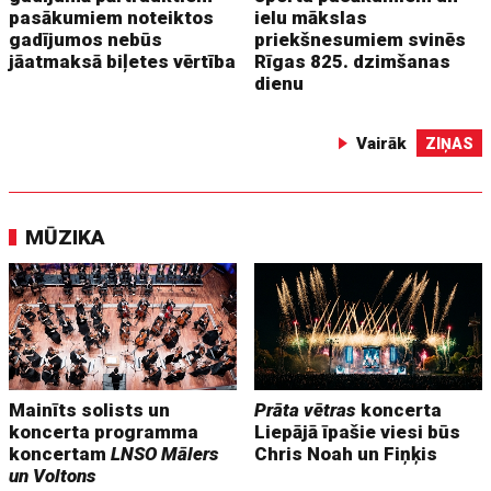
pasākumiem noteiktos
ielu mākslas
gadījumos nebūs
priekšnesumiem svinēs
jāatmaksā biļetes vērtība
Rīgas 825. dzimšanas
dienu
Vairāk
ZIŅAS
MŪZIKA
Mainīts solists un
Prāta vētras
koncerta
koncerta programma
Liepājā īpašie viesi būs
koncertam
LNSO Mālers
Chris Noah un Fiņķis
un Voltons