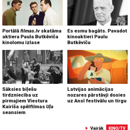
Portālā
filmas.lv
skatāma
Es esmu bagāts. Pavadot
aktiera Paula Butkēviča
kinoaktieri Paulu
kinolomu izlase
Butkēviču
Sāksies biļešu
Latvijas animācijas
tirdzniecība uz
nozares pārstāvji dosies
pirmajiem Viestura
uz Ansī festivālu un tirgu
Kairiša spēlfilmas
Uļa
seansiem
Vairāk
KINO/TV