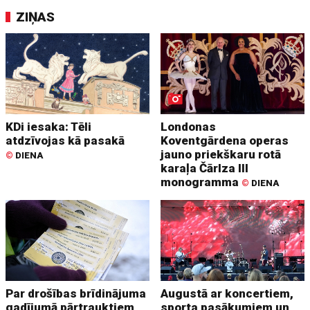
ZIŅAS
KDi iesaka: Tēli
Londonas
atdzīvojas kā pasakā
Koventgārdena operas
jauno priekškaru rotā
©
DIENA
karaļa Čārlza III
monogramma
©
DIENA
Par drošības brīdinājuma
Augustā ar koncertiem,
gadījumā pārtrauktiem
sporta pasākumiem un