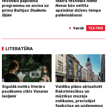
festivāls papildina
teātra festivāls
Homo
programmu un aicina uz
Novus
būs veltīts
pirmo Baltijas
Studentu
apzinātai dzīves tempa
šķūni
palēnināšanai
Vairāk
TEĀTRIS
LITERATŪRA
Siguldā notiks literārs
Valdība plāno aktualizēt
pasākumu cikls
Vasaras
Rakstniecības un
lasījumi
mūzikas muzeja
nolikumu, precizējot
funkcijas un uzdevumus