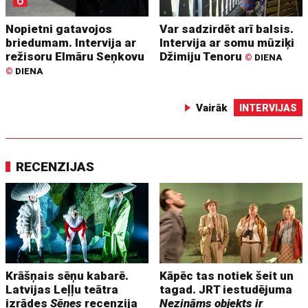
Nopietni gatavojos
Var sadzirdēt arī balsis.
briedumam. Intervija ar
Intervija ar somu mūziķi
režisoru Elmāru Seņkovu
Džimiju Tenoru
©
DIENA
©
DIENA
Vairāk
INTERVIJAS
RECENZIJAS
Krāšņais sēņu kabarē.
Kāpēc tas notiek šeit un
Latvijas Leļļu teātra
tagad. JRT iestudējuma
izrādes
Sēnes
recenzija
Nezināms objekts ir