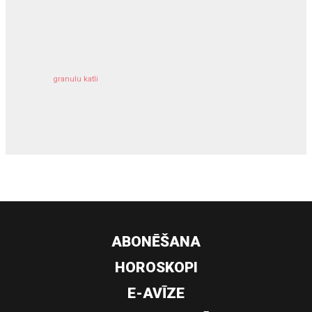
kravu apdrošināšana
granulu katli
siltumsūknis
ABONĒŠANA
HOROSKOPI
E-AVĪZE