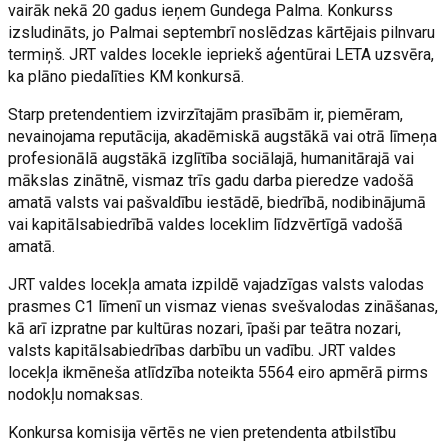
vairāk nekā 20 gadus ieņem Gundega Palma. Konkurss
izsludināts, jo Palmai septembrī noslēdzas kārtējais pilnvaru
termiņš. JRT valdes locekle iepriekš aģentūrai LETA uzsvēra,
ka plāno piedalīties KM konkursā.
Starp pretendentiem izvirzītajām prasībām ir, piemēram,
nevainojama reputācija, akadēmiskā augstākā vai otrā līmeņa
profesionālā augstākā izglītība sociālajā, humanitārajā vai
mākslas zinātnē, vismaz trīs gadu darba pieredze vadošā
amatā valsts vai pašvaldību iestādē, biedrībā, nodibinājumā
vai kapitālsabiedrībā valdes loceklim līdzvērtīgā vadošā
amatā.
JRT valdes locekļa amata izpildē vajadzīgas valsts valodas
prasmes C1 līmenī un vismaz vienas svešvalodas zināšanas,
kā arī izpratne par kultūras nozari, īpaši par teātra nozari,
valsts kapitālsabiedrības darbību un vadību. JRT valdes
locekļa ikmēneša atlīdzība noteikta 5564 eiro apmērā pirms
nodokļu nomaksas.
Konkursa komisija vērtēs ne vien pretendenta atbilstību