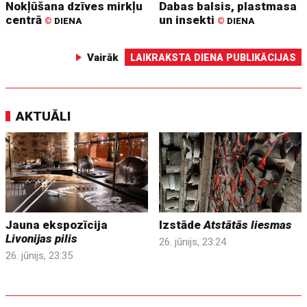
Nokļūšana dzīves mirkļu
Dabas balsis, plastmasa
centrā
un insekti
©
DIENA
©
DIENA
Vairāk
LAIKRAKSTA DIENA PUBLIKĀCIJAS
AKTUĀLI
Jauna ekspozīcija
Izstāde
Atstātās liesmas
Livonijas pilis
26. jūnijs, 23:24
26. jūnijs, 23:35