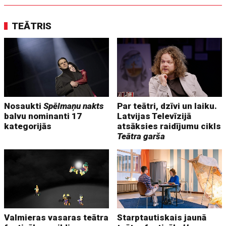
TEĀTRIS
Nosaukti
Spēlmaņu nakts
Par teātri, dzīvi un laiku.
balvu nominanti 17
Latvijas Televīzijā
kategorijās
atsāksies raidījumu cikls
Teātra garša
Valmieras vasaras teātra
Starptautiskais jaunā