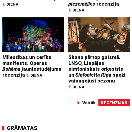
piezemējies
recenzija
©
DIENA
©
DIENA
Mīlestības un cerību
Skaņa pārtop gaismā.
manifests. Operas
LNSO, Liepājas
Bohēma
jauniestudējuma
simfoniskais orķestris
recenzija
un
Sinfonietta Rīga
spoži
©
DIENA
vainagojuši sezonu
©
DIENA
Vairāk
RECENZIJAS
GRĀMATAS