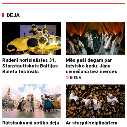
DEJA
Rudenī norisināsies 31.
Mēs paši degam par
Starptautiskais Baltijas
latvisko kodu. Jāņu
Baleta festivāls
svinēšana bez inerces
©
DIENA
Rātslaukumā notiks deju
Ar starpdisciplināriem