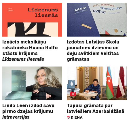
Iznācis meksikāņu
Izdotas Latvijas Skolu
rakstnieka Huana Rulfo
jaunatnes dziesmu un
stāstu krājums
deju svētkiem veltītas
Līdzenums liesmās
grāmatas
Linda Leen izdod savu
Tapusi grāmata par
pirmo dzejas krājumu
latviešiem Azerbaidžānā
Introversijas
©
DIENA