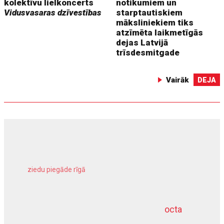
kolektīvu lielkoncerts
notikumiem un
Vidusvasaras dzīvestības
starptautiskiem
māksliniekiem tiks
atzīmēta laikmetīgās
dejas Latvijā
trīsdesmitgade
Vairāk
DEJA
ziedu piegāde rīgā
meliorācijas darbi
octa
dziļurbums