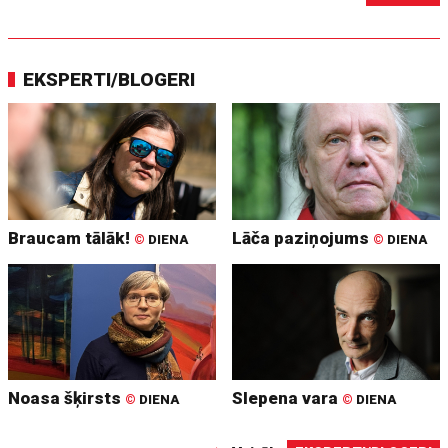
EKSPERTI/BLOGERI
Braucam tālāk!
Lāča paziņojums
©
DIENA
©
DIENA
Noasa šķirsts
Slepena vara
©
DIENA
©
DIENA