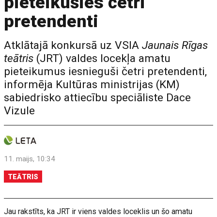
pieteikušies četri
pretendenti
Atklātajā konkursā uz VSIA
Jaunais Rīgas
teātris
(JRT) valdes locekļa amatu
pieteikumus iesnieguši četri pretendenti,
informēja Kultūras ministrijas (KM)
sabiedrisko attiecību speciāliste Dace
Vizule
11. maijs, 10:34
TEĀTRIS
Jau rakstīts, ka JRT ir viens valdes loceklis un šo amatu