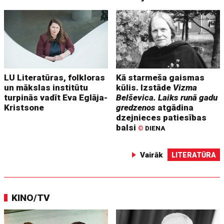
LU Literatūras, folkloras
Kā starmeša gaismas
un mākslas institūtu
kūlis. Izstāde
Vizma
turpinās vadīt Eva Eglāja-
Belševica. Laiks runā gadu
Kristsone
gredzenos
atgādina
dzejnieces patiesības
balsi
©
DIENA
Vairāk
LITERATŪRA
KINO/TV