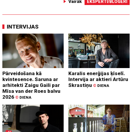
Vairāk
EKSPERTI/BLOGERI
INTERVIJAS
Pārveidošana kā
Karalis enerģijas ķīselī.
kvintesence. Saruna ar
Intervija ar aktieri Artūru
arhitekti Zaigu Gaili par
Skrastiņu
©
DIENA
Mīsa van der Roes balvu
2026
©
DIENA