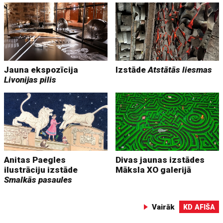
Jauna ekspozīcija
Izstāde
Atstātās liesmas
Livonijas pilis
Anitas Paegles
Divas jaunas izstādes
ilustrāciju izstāde
Māksla XO galerijā
Smalkās pasaules
Vairāk
KD AFIŠA