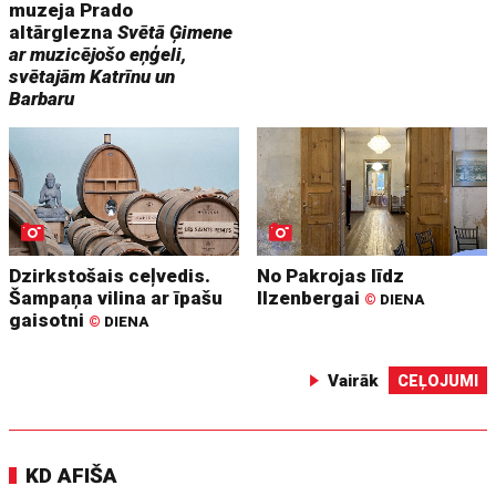
muzeja Prado
altārglezna
Svētā Ģimene
ar muzicējošo eņģeli,
svētajām Katrīnu un
Barbaru
Dzirkstošais ceļvedis.
No Pakrojas līdz
Šampaņa vilina ar īpašu
Ilzenbergai
©
DIENA
gaisotni
©
DIENA
Vairāk
CEĻOJUMI
KD AFIŠA