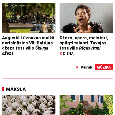
Augustā Lūznavas muižā
Džezs, opera, meistari,
norisināsies VIII Baltijas
spilgti talanti. Tuvojas
džeza festivāls
Škiuņa
festivāls
Rīgas ritmi
džezs
©
DIENA
Vairāk
MŪZIKA
MĀKSLA