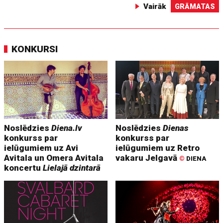
Vairāk
GRĀMATAS
KONKURSI
Noslēdzies
Diena.lv
Noslēdzies
Dienas
konkurss par
konkurss par
ielūgumiem uz Avi
ielūgumiem uz Retro
Avitala un Omera Avitala
vakaru Jelgavā
©
DIENA
koncertu
Lielajā dzintarā