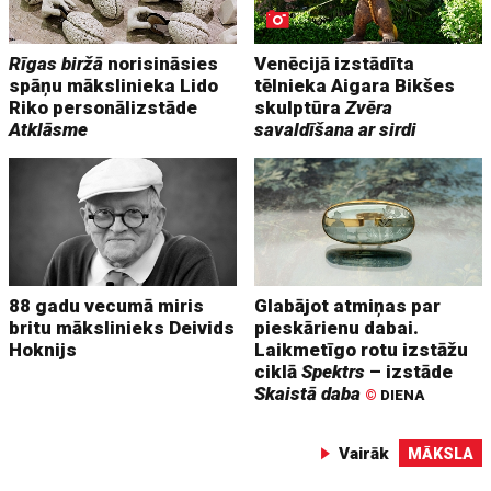
Rīgas biržā
norisināsies
Venēcijā izstādīta
spāņu mākslinieka Lido
tēlnieka Aigara Bikšes
Riko personālizstāde
skulptūra
Zvēra
Atklāsme
savaldīšana ar sirdi
88 gadu vecumā miris
Glabājot atmiņas par
britu mākslinieks Deivids
pieskārienu dabai.
Hoknijs
Laikmetīgo rotu izstāžu
ciklā
Spektrs
– izstāde
Skaistā daba
©
DIENA
Vairāk
MĀKSLA