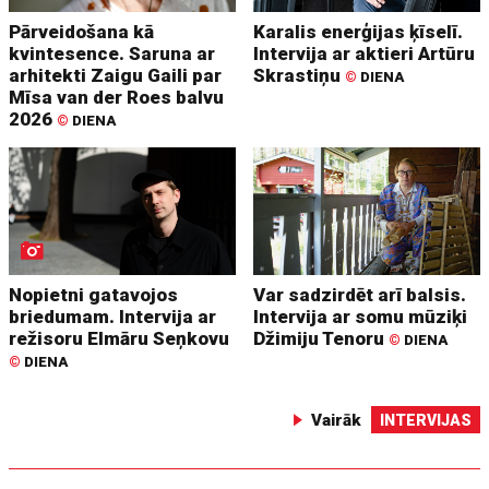
Pārveidošana kā
Karalis enerģijas ķīselī.
kvintesence. Saruna ar
Intervija ar aktieri Artūru
arhitekti Zaigu Gaili par
Skrastiņu
©
DIENA
Mīsa van der Roes balvu
2026
©
DIENA
Nopietni gatavojos
Var sadzirdēt arī balsis.
briedumam. Intervija ar
Intervija ar somu mūziķi
režisoru Elmāru Seņkovu
Džimiju Tenoru
©
DIENA
©
DIENA
Vairāk
INTERVIJAS