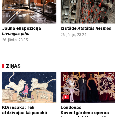
Jauna ekspozīcija
Izstāde
Atstātās liesmas
Livonijas pilis
26. jūnijs, 23:24
26. jūnijs, 23:35
ZIŅAS
KDi iesaka: Tēli
Londonas
atdzīvojas kā pasakā
Koventgārdena operas