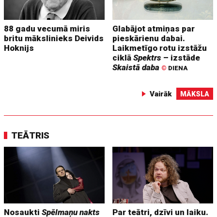
88 gadu vecumā miris
Glabājot atmiņas par
britu mākslinieks Deivids
pieskārienu dabai.
Hoknijs
Laikmetīgo rotu izstāžu
ciklā
Spektrs
– izstāde
Skaistā daba
©
DIENA
Vairāk
MĀKSLA
TEĀTRIS
Nosaukti
Spēlmaņu nakts
Par teātri, dzīvi un laiku.