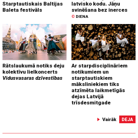
Starptautiskais Baltijas
latvisko kodu. Jāņu
Baleta festivāls
svinēšana bez inerces
©
DIENA
Rātslaukumā notiks deju
Ar starpdisciplināriem
kolektīvu lielkoncerts
notikumiem un
Vidusvasaras dzīvestības
starptautiskiem
māksliniekiem tiks
atzīmēta laikmetīgās
dejas Latvijā
trīsdesmitgade
Vairāk
DEJA