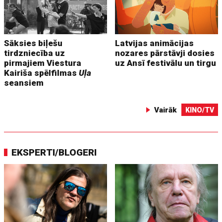
Sāksies biļešu
Latvijas animācijas
tirdzniecība uz
nozares pārstāvji dosies
pirmajiem Viestura
uz Ansī festivālu un tirgu
Kairiša spēlfilmas
Uļa
seansiem
Vairāk
KINO/TV
EKSPERTI/BLOGERI