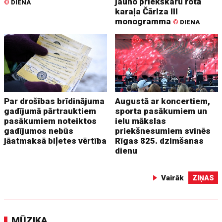
jauno priekškaru rotā
©
DIENA
karaļa Čārlza III
monogramma
©
DIENA
Par drošības brīdinājuma
Augustā ar koncertiem,
gadījumā pārtrauktiem
sporta pasākumiem un
pasākumiem noteiktos
ielu mākslas
gadījumos nebūs
priekšnesumiem svinēs
jāatmaksā biļetes vērtība
Rīgas 825. dzimšanas
dienu
Vairāk
ZIŅAS
MŪZIKA