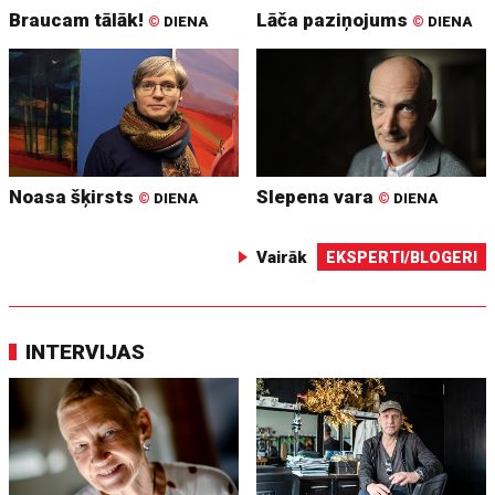
Braucam tālāk!
Lāča paziņojums
©
DIENA
©
DIENA
Noasa šķirsts
Slepena vara
©
DIENA
©
DIENA
Vairāk
EKSPERTI/BLOGERI
INTERVIJAS