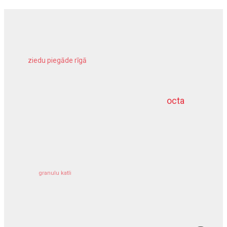
ziedu piegāde rīgā
meliorācijas darbi
octa
dziļurbums
kravu apdrošināšana
granulu katli
siltumsūknis