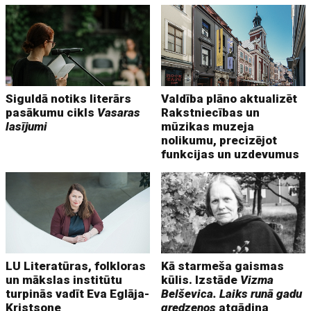
Siguldā notiks literārs
Valdība plāno aktualizēt
pasākumu cikls
Vasaras
Rakstniecības un
lasījumi
mūzikas muzeja
nolikumu, precizējot
funkcijas un uzdevumus
LU Literatūras, folkloras
Kā starmeša gaismas
un mākslas institūtu
kūlis. Izstāde
Vizma
turpinās vadīt Eva Eglāja-
Belševica. Laiks runā gadu
Kristsone
gredzenos
atgādina