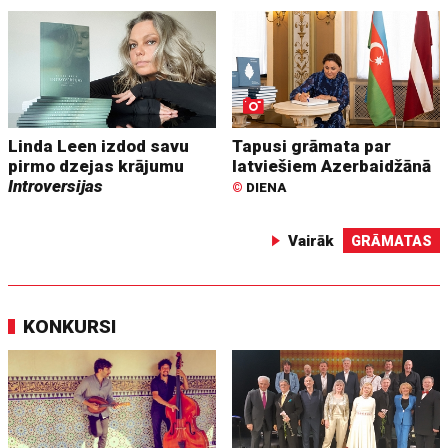
Linda Leen izdod savu
Tapusi grāmata par
pirmo dzejas krājumu
latviešiem Azerbaidžānā
Introversijas
©
DIENA
Vairāk
GRĀMATAS
KONKURSI