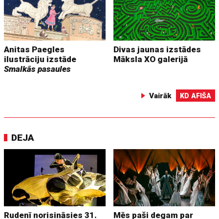
Anitas Paegles
Divas jaunas izstādes
ilustrāciju izstāde
Māksla XO galerijā
Smalkās pasaules
Vairāk
KD AFIŠA
DEJA
Rudenī norisināsies 31.
Mēs paši degam par