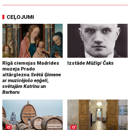
CEĻOJUMI
Rīgā ciemojas Madrides
Izstāde
Mūžīgi Čaks
muzeja Prado
altārglezna
Svētā Ģimene
ar muzicējošo eņģeli,
svētajām Katrīnu un
Barbaru