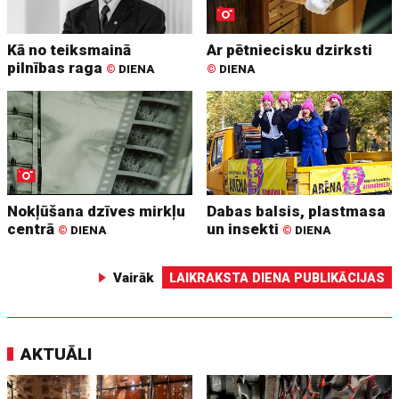
Kā no teiksmainā
Ar pētniecisku dzirksti
pilnības raga
©
DIENA
©
DIENA
Nokļūšana dzīves mirkļu
Dabas balsis, plastmasa
centrā
un insekti
©
DIENA
©
DIENA
Vairāk
LAIKRAKSTA DIENA PUBLIKĀCIJAS
AKTUĀLI