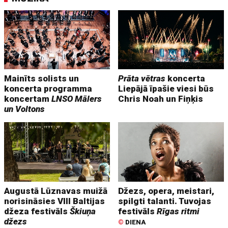
Mainīts solists un
Prāta vētras
koncerta
koncerta programma
Liepājā īpašie viesi būs
koncertam
LNSO Mālers
Chris Noah un Fiņķis
un Voltons
Augustā Lūznavas muižā
Džezs, opera, meistari,
norisināsies VIII Baltijas
spilgti talanti. Tuvojas
džeza festivāls
Škiuņa
festivāls
Rīgas ritmi
džezs
©
DIENA