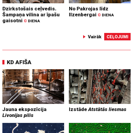
Dzirkstošais ceļvedis.
No Pakrojas līdz
Šampaņa vilina ar īpašu
Ilzenbergai
©
DIENA
gaisotni
©
DIENA
Vairāk
CEĻOJUMI
KD AFIŠA
Jauna ekspozīcija
Izstāde
Atstātās liesmas
Livonijas pilis