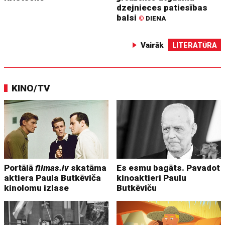
dzejnieces patiesības
balsi
©
DIENA
Vairāk
LITERATŪRA
KINO/TV
Portālā
filmas.lv
skatāma
Es esmu bagāts. Pavadot
aktiera Paula Butkēviča
kinoaktieri Paulu
kinolomu izlase
Butkēviču