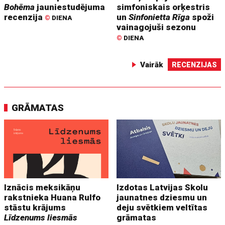
Bohēma
jauniestudējuma
simfoniskais orķestris
recenzija
un
Sinfonietta Rīga
spoži
©
DIENA
vainagojuši sezonu
©
DIENA
Vairāk
RECENZIJAS
GRĀMATAS
Iznācis meksikāņu
Izdotas Latvijas Skolu
rakstnieka Huana Rulfo
jaunatnes dziesmu un
stāstu krājums
deju svētkiem veltītas
Līdzenums liesmās
grāmatas