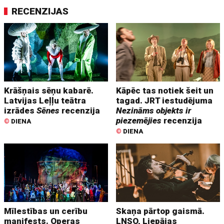
RECENZIJAS
Krāšņais sēņu kabarē.
Kāpēc tas notiek šeit un
Latvijas Leļļu teātra
tagad. JRT iestudējuma
izrādes
Sēnes
recenzija
Nezināms objekts ir
piezemējies
recenzija
©
DIENA
©
DIENA
Mīlestības un cerību
Skaņa pārtop gaismā.
manifests. Operas
LNSO, Liepājas