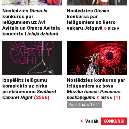
Noslēdzies
Diena.lv
Noslēdzies
Dienas
konkurss par
konkurss par
ielūgumiem uz Avi
ielūgumiem uz Retro
Avitala un Omera Avitala
vakaru Jelgavā
©
DIENA
koncertu
Lielajā dzintarā
Izspēlēts ielūgumu
Noslēdzies konkurss par
komplekts uz cirka
ielūgumiem uz šovu
priekšnesumu
Svalbard
Mūzika tumsā: Pavasara
Cabaret Night
(2556)
noskaņojums
(1)
©
DIENA
Papildināts 13:11
Vairāk
KONKURSI