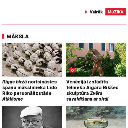
Vairāk
MŪZIKA
MĀKSLA
Rīgas biržā
norisināsies
Venēcijā izstādīta
spāņu mākslinieka Lido
tēlnieka Aigara Bikšes
Riko personālizstāde
skulptūra
Zvēra
Atklāsme
savaldīšana ar sirdi