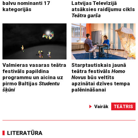
balvu nominanti 17
Latvijas Televīzijā
kategorijās
atsāksies raidījumu cikls
Teātra garša
Valmieras vasaras teātra
Starptautiskais jaunā
festivāls papildina
teātra festivāls
Homo
programmu un aicina uz
Novus
būs veltīts
pirmo Baltijas
Studentu
apzinātai dzīves tempa
šķūni
palēnināšanai
Vairāk
TEĀTRIS
LITERATŪRA