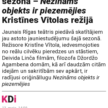
sezonā –
Nezināms
objekts ir piezemējies
Kristīnes Vītolas režijā
Jaunais Rīgas teātris piedāvā skatītājiem
jau astoto jauniestudējumu šajā sezonā.
Režisore Kristīne Vītola, iedvesmojoties
no reālu cilvēku pieredzes un stāstiem,
Deivida Linča filmām, filozofa Džordžo
Agambena domām, kā arī daudzām citām
idejām un sakritībām sev apkārt, ir
radījusi oriģināllugu
Nezināms objekts ir
piezemējies