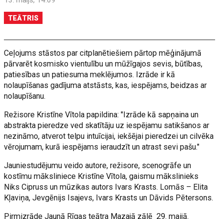
13. maijs, 14:09
TEĀTRIS
Ceļojums stāstos par citplanētiešiem pārtop mēģinājumā
pārvarēt kosmisko vientulību un mūžīgajos sevis, būtības,
patiesības un patiesuma meklējumos. Izrāde ir kā
nolaupīšanas gadījuma atstāsts, kas, iespējams, beidzas ar
nolaupīšanu.
Režisore Kristīne Vītola papildina: "Izrāde kā sapņaina un
abstrakta pieredze ved skatītāju uz iespējamu satikšanos ar
nezināmo, atverot telpu intuīcijai, iekšējai pieredzei un cilvēka
vērojumam, kurā iespējams ieraudzīt un atrast sevi pašu."
Jauniestudējumu veido autore, režisore, scenogrāfe un
kostīmu māksliniece Kristīne Vītola, gaismu mākslinieks
Niks Cipruss un mūzikas autors Ivars Krasts. Lomās – Elita
Kļaviņa, Jevgēnijs Isajevs, Ivars Krasts un Dāvids Pētersons.
Pirmizrāde Jaunā Rīgas teātra Mazajā zālē 29. maijā.