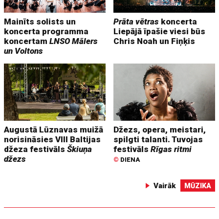
Mainīts solists un
Prāta vētras
koncerta
koncerta programma
Liepājā īpašie viesi būs
koncertam
LNSO Mālers
Chris Noah un Fiņķis
un Voltons
Augustā Lūznavas muižā
Džezs, opera, meistari,
norisināsies VIII Baltijas
spilgti talanti. Tuvojas
džeza festivāls
Škiuņa
festivāls
Rīgas ritmi
džezs
©
DIENA
Vairāk
MŪZIKA