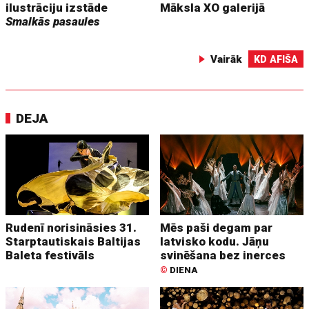
ilustrāciju izstāde
Māksla XO galerijā
Smalkās pasaules
Vairāk
KD AFIŠA
DEJA
Rudenī norisināsies 31.
Mēs paši degam par
Starptautiskais Baltijas
latvisko kodu. Jāņu
Baleta festivāls
svinēšana bez inerces
©
DIENA