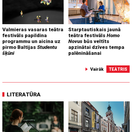
Valmieras vasaras teātra
Starptautiskais jaunā
festivāls papildina
teātra festivāls
Homo
programmu un aicina uz
Novus
būs veltīts
pirmo Baltijas
Studentu
apzinātai dzīves tempa
šķūni
palēnināšanai
Vairāk
TEĀTRIS
LITERATŪRA