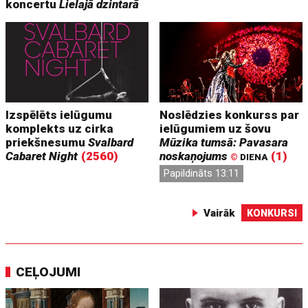
koncertu
Lielajā dzintarā
Izspēlēts ielūgumu
Noslēdzies konkurss par
komplekts uz cirka
ielūgumiem uz šovu
priekšnesumu
Svalbard
Mūzika tumsā: Pavasara
Cabaret Night
(2560)
noskaņojums
(1)
©
DIENA
Papildināts 13:11
Vairāk
KONKURSI
CEĻOJUMI