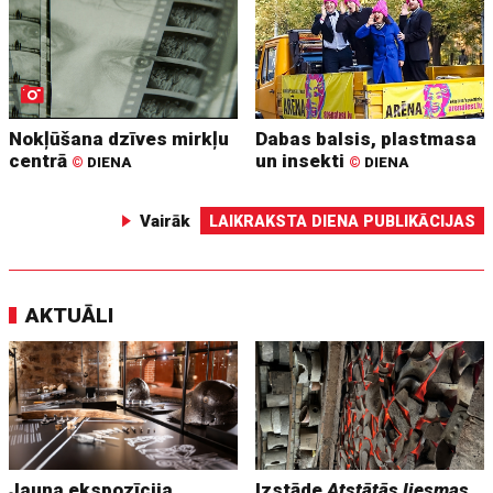
Nokļūšana dzīves mirkļu
Dabas balsis, plastmasa
centrā
un insekti
©
DIENA
©
DIENA
Vairāk
LAIKRAKSTA DIENA PUBLIKĀCIJAS
AKTUĀLI
Jauna ekspozīcija
Izstāde
Atstātās liesmas