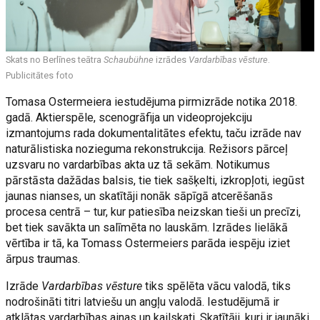
Skats no Berlīnes teātra
Schaubühne
izrādes
Vardarbības vēsture
.
Publicitātes foto
Tomasa Ostermeiera iestudējuma pirmizrāde notika 2018.
gadā. Aktierspēle, scenogrāfija un videoprojekciju
izmantojums rada dokumentalitātes efektu, taču izrāde nav
naturālistiska nozieguma rekonstrukcija. Režisors pārceļ
uzsvaru no vardarbības akta uz tā sekām. Notikumus
pārstāsta dažādas balsis, tie tiek sašķelti, izkropļoti, iegūst
jaunas nianses, un skatītāji nonāk sāpīgā atcerēšanās
procesa centrā – tur, kur patiesība neizskan tieši un precīzi,
bet tiek savākta un salīmēta no lauskām. Izrādes lielākā
vērtība ir tā, ka Tomass Ostermeiers parāda iespēju iziet
ārpus traumas.
Izrāde
Vardarbības vēsture
tiks spēlēta vācu valodā, tiks
nodrošināti titri latviešu un angļu valodā. Iestudējumā ir
atklātas vardarbības ainas un kailskati. Skatītāji, kuri ir jaunāki