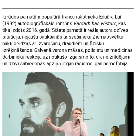
Izrādes pamatā ir populārā franču rakstnieka Eduāra Luī
(1992) autobiogrāfiskais romāns
Vardarbības vēsture
, kas
tika izdots 2016. gadā. Sižeta pamatā ir reāla autora dzīves
situācija: nejauša satikšanās ar svešinieku Ziemassvētku
naktī beidzas ar izvarošanu, draudiem un fizisku
izrēķināšanos. Galvenā varoņa māsas, policistu un medicīnas
darbinieku reakcija uz notikušo izgaismo to, cik neiznīdējami
un dzīvi sabiedrības apziņā ir gan rasisms, gan homofobija.