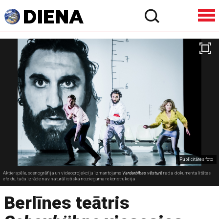
Publicitātes foto
Aktierspēle, scenogrāfija un videoprojekciju izmantojums
Vardarbības vēsturē
rada dokumentalitātes
efektu, taču izrāde nav naturālistiska nozieguma rekonstrukcija
Berlīnes teātris