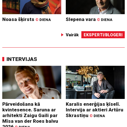
Noasa šķirsts
Slepena vara
©
DIENA
©
DIENA
Vairāk
EKSPERTI/BLOGERI
INTERVIJAS
Pārveidošana kā
Karalis enerģijas ķīselī.
kvintesence. Saruna ar
Intervija ar aktieri Artūru
arhitekti Zaigu Gaili par
Skrastiņu
©
DIENA
Mīsa van der Roes balvu
2026