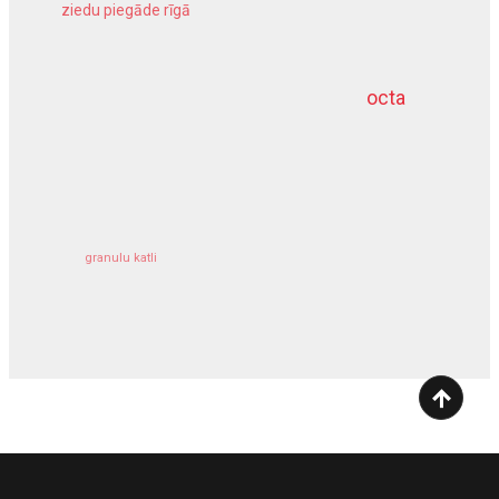
ziedu piegāde rīgā
meliorācijas darbi
octa
dziļurbums
kravu apdrošināšana
granulu katli
siltumsūknis