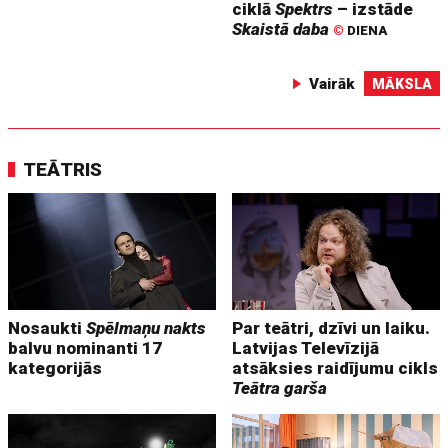
ciklā
Spektrs
– izstāde
Skaistā daba
©
DIENA
Vairāk
MĀKSLA
TEĀTRIS
Nosaukti
Spēlmaņu nakts
Par teātri, dzīvi un laiku.
balvu nominanti 17
Latvijas Televīzijā
kategorijās
atsāksies raidījumu cikls
Teātra garša