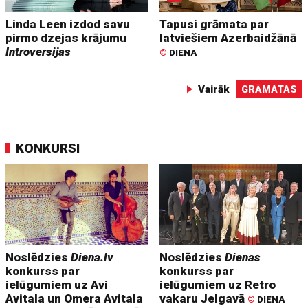
Linda Leen izdod savu
Tapusi grāmata par
pirmo dzejas krājumu
latviešiem Azerbaidžānā
Introversijas
©
DIENA
Vairāk
GRĀMATAS
KONKURSI
Noslēdzies
Diena.lv
Noslēdzies
Dienas
konkurss par
konkurss par
ielūgumiem uz Avi
ielūgumiem uz Retro
Avitala un Omera Avitala
vakaru Jelgavā
©
DIENA