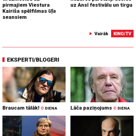
pirmajiem Viestura
uz Ansī festivālu un tirgu
Kairiša spēlfilmas
Uļa
seansiem
Vairāk
KINO/TV
EKSPERTI/BLOGERI
Braucam tālāk!
Lāča paziņojums
©
DIENA
©
DIENA