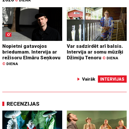
©
DIENA
Nopietni gatavojos
Var sadzirdēt arī balsis.
briedumam. Intervija ar
Intervija ar somu mūziķi
režisoru Elmāru Seņkovu
Džimiju Tenoru
©
DIENA
©
DIENA
Vairāk
INTERVIJAS
RECENZIJAS