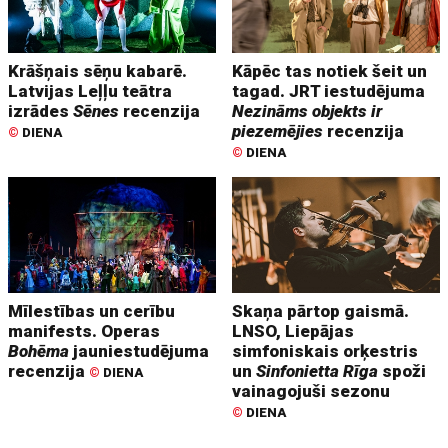
Krāšņais sēņu kabarē.
Kāpēc tas notiek šeit un
Latvijas Leļļu teātra
tagad. JRT iestudējuma
izrādes
Sēnes
recenzija
Nezināms objekts ir
piezemējies
recenzija
©
DIENA
©
DIENA
Mīlestības un cerību
Skaņa pārtop gaismā.
manifests. Operas
LNSO, Liepājas
Bohēma
jauniestudējuma
simfoniskais orķestris
recenzija
un
Sinfonietta Rīga
spoži
©
DIENA
vainagojuši sezonu
©
DIENA