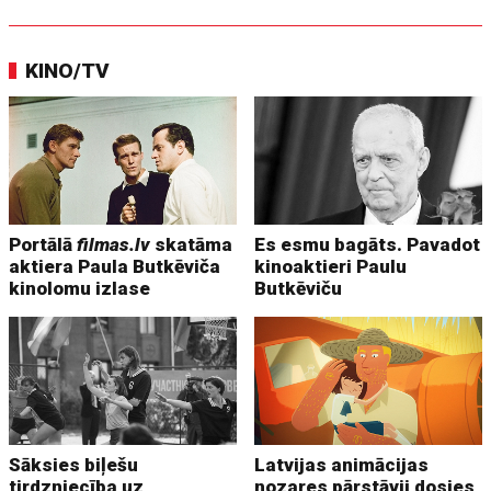
KINO/TV
Portālā
filmas.lv
skatāma
Es esmu bagāts. Pavadot
aktiera Paula Butkēviča
kinoaktieri Paulu
kinolomu izlase
Butkēviču
Sāksies biļešu
Latvijas animācijas
tirdzniecība uz
nozares pārstāvji dosies