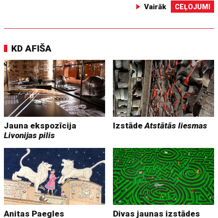
Vairāk
CEĻOJUMI
KD AFIŠA
Jauna ekspozīcija
Izstāde
Atstātās liesmas
Livonijas pilis
Anitas Paegles
Divas jaunas izstādes