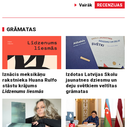
Vairāk
RECENZIJAS
GRĀMATAS
Iznācis meksikāņu
Izdotas Latvijas Skolu
rakstnieka Huana Rulfo
jaunatnes dziesmu un
stāstu krājums
deju svētkiem veltītas
Līdzenums liesmās
grāmatas