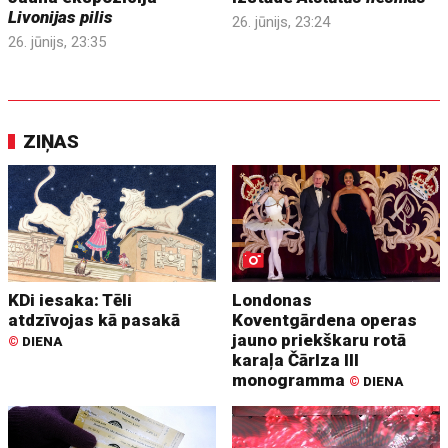
Livonijas pilis
26. jūnijs, 23:24
26. jūnijs, 23:35
ZIŅAS
KDi iesaka: Tēli
Londonas
atdzīvojas kā pasakā
Koventgārdena operas
jauno priekškaru rotā
©
DIENA
karaļa Čārlza III
monogramma
©
DIENA