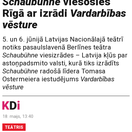
Schaubühne
viesosies
Rīgā ar izrādi
Vardarbības
vēsture
5. un 6. jūnijā Latvijas Nacionālajā teātrī
notiks pasaulslavenā Berlīnes teātra
Schaubühne
viesizrādes – Latvija kļūs par
astoņpadsmito valsti, kurā tiks izrādīts
Schaubühne
radošā līdera Tomasa
Ostermeiera iestudējums
Vardarbības
vēsture
18. maijs, 13:40
TEĀTRIS