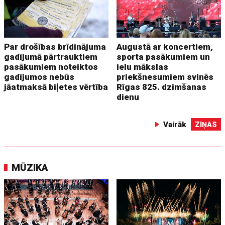
Par drošības brīdinājuma
Augustā ar koncertiem,
gadījumā pārtrauktiem
sporta pasākumiem un
pasākumiem noteiktos
ielu mākslas
gadījumos nebūs
priekšnesumiem svinēs
jāatmaksā biļetes vērtība
Rīgas 825. dzimšanas
dienu
Vairāk
ZIŅAS
MŪZIKA