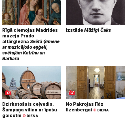
Rīgā ciemojas Madrides
Izstāde
Mūžīgi Čaks
muzeja Prado
altārglezna
Svētā Ģimene
ar muzicējošo eņģeli,
svētajām Katrīnu un
Barbaru
Dzirkstošais ceļvedis.
No Pakrojas līdz
Šampaņa vilina ar īpašu
Ilzenbergai
©
DIENA
gaisotni
©
DIENA