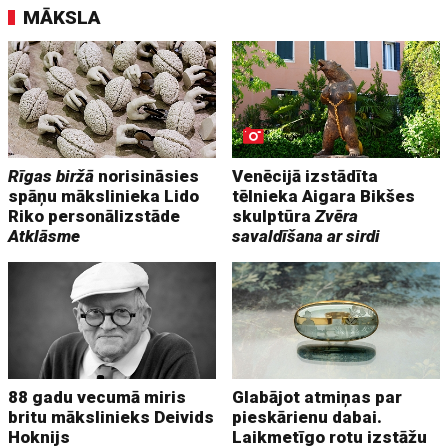
MĀKSLA
Rīgas biržā
norisināsies
Venēcijā izstādīta
spāņu mākslinieka Lido
tēlnieka Aigara Bikšes
Riko personālizstāde
skulptūra
Zvēra
Atklāsme
savaldīšana ar sirdi
88 gadu vecumā miris
Glabājot atmiņas par
britu mākslinieks Deivids
pieskārienu dabai.
Hoknijs
Laikmetīgo rotu izstāžu