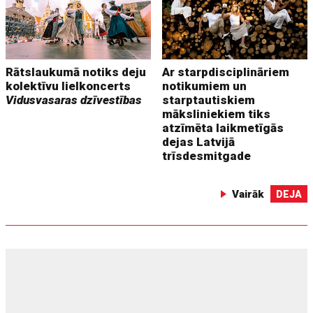
Rātslaukumā notiks deju
Ar starpdisciplināriem
kolektīvu lielkoncerts
notikumiem un
Vidusvasaras dzīvestības
starptautiskiem
māksliniekiem tiks
atzīmēta laikmetīgās
dejas Latvijā
trīsdesmitgade
Vairāk
DEJA