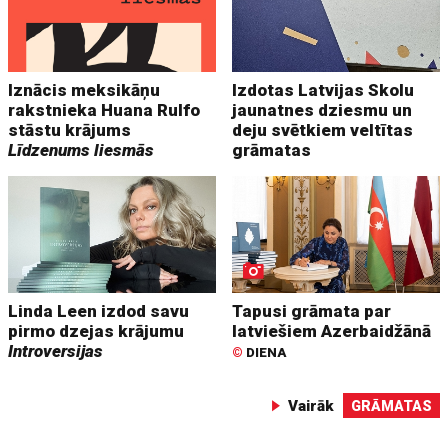
Iznācis meksikāņu
Izdotas Latvijas Skolu
rakstnieka Huana Rulfo
jaunatnes dziesmu un
stāstu krājums
deju svētkiem veltītas
Līdzenums liesmās
grāmatas
Linda Leen izdod savu
Tapusi grāmata par
pirmo dzejas krājumu
latviešiem Azerbaidžānā
Introversijas
©
DIENA
Vairāk
GRĀMATAS