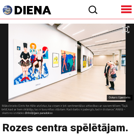
Oskars Upenieks
Mākslinieks Gints fon Kēle atzīstas, ka viņam ir ļoti sentimentālas attiecības ar saviem tēliem: "Tajā
brīdī, kad ar tiem strādāju, tas ir tuvu mīlas stāstam. Kad darbs ir pabeigts, tad ir distance." Attēlā –
skats no izstādes
Brīnišķīgais paradokss
Rozes centra spēlētājam.