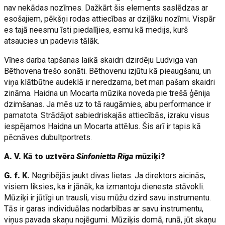
nav nekādas nozīmes. Dažkārt šis elements saslēdzas ar
esošajiem, pēkšņi rodas attiecības ar dziļāku nozīmi. Vispār
es tajā neesmu īsti piedalījies, esmu kā medijs, kurš
atsaucies un padevis tālāk.
Vīnes darba tapšanas laikā skaidri dzirdēju Ludviga van
Bēthovena trešo sonāti. Bēthovenu izjūtu kā pieaugšanu, un
viņa klātbūtne audeklā ir neredzama, bet man pašam skaidri
zināma. Haidna un Mocarta mūzika noveda pie trešā ģēnija
dzimšanas. Ja mēs uz to tā raugāmies, abu performance ir
pamatota. Strādājot sabiedriskajās attiecībās, izraku visus
iespējamos Haidna un Mocarta attēlus. Šis arī ir tapis kā
pēcnāves dubultportrets.
A. V. Kā to uztvēra
Sinfonietta Rīga
mūziķi?
G. f. K.
Negribējās jaukt divas lietas. Ja direktors aicinās,
visiem liksies, ka ir jānāk, ka izmantoju dienesta stāvokli.
Mūziķi ir jūtīgi un trausli, visu mūžu dzird savu instrumentu.
Tās ir garas individuālas nodarbības ar savu instrumentu,
viņus pavada skaņu nojēgumi. Mūziķis domā, runā, jūt skaņu