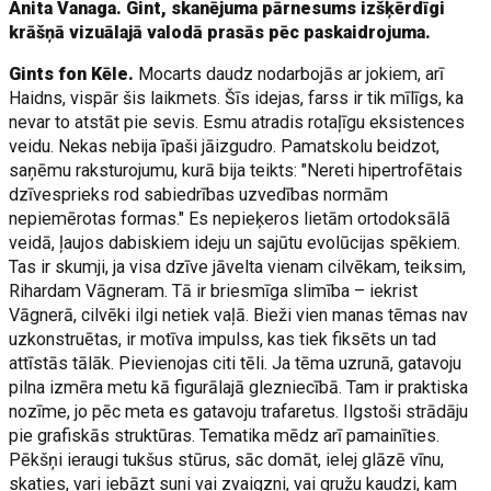
Anita Vanaga. Gint, skanējuma pārnesums izšķērdīgi
krāšņā vizuālajā valodā prasās pēc paskaidrojuma.
Gints fon Kēle.
Mocarts daudz nodarbojās ar jokiem, arī
Haidns, vispār šis laikmets. Šīs idejas, farss ir tik mīlīgs, ka
nevar to atstāt pie sevis. Esmu atradis rotaļīgu eksistences
veidu. Nekas nebija īpaši jāizgudro. Pamatskolu beidzot,
saņēmu raksturojumu, kurā bija teikts: "Nereti hipertrofētais
dzīvesprieks rod sabiedrības uzvedības normām
nepiemērotas formas." Es nepieķeros lietām ortodoksālā
veidā, ļaujos dabiskiem ideju un sajūtu evolūcijas spēkiem.
Tas ir skumji, ja visa dzīve jāvelta vienam cilvēkam, teiksim,
Rihardam Vāgneram. Tā ir briesmīga slimība – iekrist
Vāgnerā, cilvēki ilgi netiek vaļā. Bieži vien manas tēmas nav
uzkonstruētas, ir motīva impulss, kas tiek fiksēts un tad
attīstās tālāk. Pievienojas citi tēli. Ja tēma uzrunā, gatavoju
pilna izmēra metu kā figurālajā glezniecībā. Tam ir praktiska
nozīme, jo pēc meta es gatavoju trafaretus. Ilgstoši strādāju
pie grafiskās struktūras. Tematika mēdz arī pamainīties.
Pēkšņi ieraugi tukšus stūrus, sāc domāt, ielej glāzē vīnu,
skaties, vari iebāzt suni vai zvaigzni, vai gružu kaudzi, kam