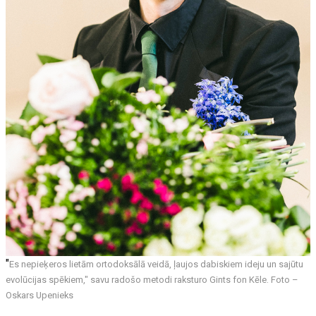
"
Es nepieķeros lietām ortodoksālā veidā, ļaujos dabiskiem ideju un sajūtu
evolūcijas spēkiem," savu radošo metodi raksturo Gints fon Kēle. Foto –
Oskars Upenieks