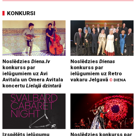
KONKURSI
Noslēdzies
Diena.lv
Noslēdzies
Dienas
konkurss par
konkurss par
ielūgumiem uz Avi
ielūgumiem uz Retro
Avitala un Omera Avitala
vakaru Jelgavā
©
DIENA
koncertu
Lielajā dzintarā
Izspēlēts ielūgumu
Noslēdzies konkurss par