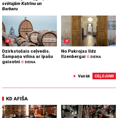
svētajām Katrīnu un
Barbaru
Dzirkstošais ceļvedis.
No Pakrojas līdz
Šampaņa vilina ar īpašu
Ilzenbergai
©
DIENA
gaisotni
©
DIENA
Vairāk
CEĻOJUMI
KD AFIŠA