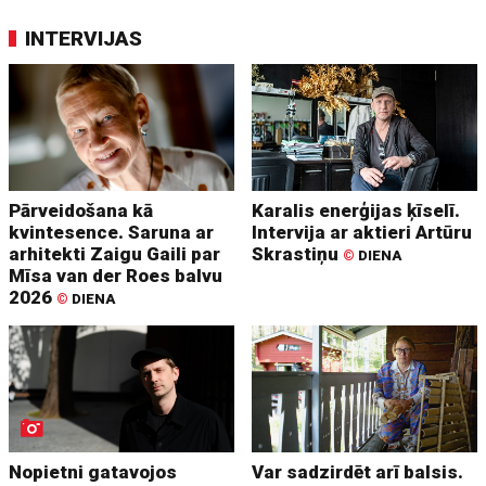
INTERVIJAS
Pārveidošana kā
Karalis enerģijas ķīselī.
kvintesence. Saruna ar
Intervija ar aktieri Artūru
arhitekti Zaigu Gaili par
Skrastiņu
©
DIENA
Mīsa van der Roes balvu
2026
©
DIENA
Nopietni gatavojos
Var sadzirdēt arī balsis.