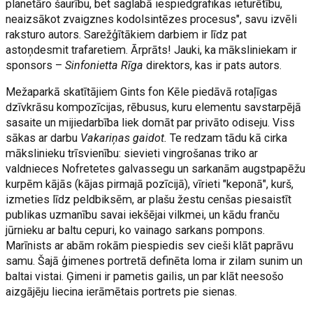
planetāro šaurību, bet saglabā iespiedgrafikas ieturētību,
neaizsākot zvaigznes kodolsintēzes procesus", savu izvēli
raksturo autors. Sarežģītākiem darbiem ir līdz pat
astoņdesmit trafaretiem. Ārprāts! Jauki, ka māksliniekam ir
sponsors –
Sinfonietta Rīga
direktors, kas ir pats autors.
Mežaparkā skatītājiem Gints fon Kēle piedāvā rotaļīgas
dzīvkrāsu kompozīcijas, rēbusus, kuru elementu savstarpējā
sasaite un mijiedarbība liek domāt par privāto odiseju. Viss
sākas ar darbu
Vakariņas gaidot.
Te redzam tādu kā cirka
mākslinieku trīsvienību: sievieti vingrošanas triko ar
valdnieces Nofretetes galvassegu un sarkanām augstpapēžu
kurpēm kājās (kājas pirmajā pozīcijā), vīrieti "keponā", kurš,
izmeties līdz peldbiksēm, ar plašu žestu cenšas piesaistīt
publikas uzmanību savai iekšējai vilkmei, un kādu franču
jūrnieku ar baltu cepuri, ko vainago sarkans pompons.
Marīnists ar abām rokām piespiedis sev cieši klāt paprāvu
samu. Šajā ģimenes portretā definēta loma ir zilam sunim un
baltai vistai. Ģimeni ir pametis gailis, un par klāt neesošo
aizgājēju liecina ierāmētais portrets pie sienas.