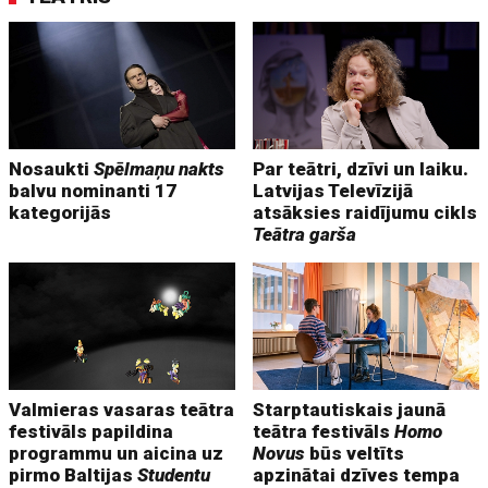
Nosaukti
Spēlmaņu nakts
Par teātri, dzīvi un laiku.
balvu nominanti 17
Latvijas Televīzijā
kategorijās
atsāksies raidījumu cikls
Teātra garša
Valmieras vasaras teātra
Starptautiskais jaunā
festivāls papildina
teātra festivāls
Homo
programmu un aicina uz
Novus
būs veltīts
pirmo Baltijas
Studentu
apzinātai dzīves tempa