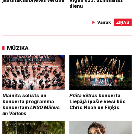
jāatmaksā biļetes vērtība
Rīgas 825. dzimšanas
dienu
Vairāk
ZIŅAS
MŪZIKA
Mainīts solists un
Prāta vētras
koncerta
koncerta programma
Liepājā īpašie viesi būs
koncertam
LNSO Mālers
Chris Noah un Fiņķis
un Voltons