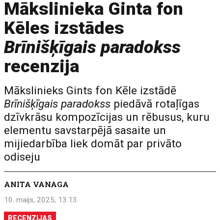
Mākslinieka Ginta fon
Kēles izstādes
Brīnišķīgais paradokss
recenzija
Mākslinieks Gints fon Kēle izstādē
Brīnišķīgais paradokss
piedāvā rotaļīgas
dzīvkrāsu kompozīcijas un rēbusus, kuru
elementu savstarpējā sasaite un
mijiedarbība liek domāt par privāto
odiseju
ANITA VANAGA
10. maijs, 2025, 13:13
RECENZIJAS