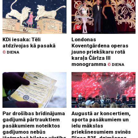
KDi iesaka: Tēli
Londonas
atdzīvojas kā pasakā
Koventgārdena operas
jauno priekškaru rotā
©
DIENA
karaļa Čārlza III
monogramma
©
DIENA
Par drošības brīdinājuma
Augustā ar koncertiem,
gadījumā pārtrauktiem
sporta pasākumiem un
pasākumiem noteiktos
ielu mākslas
gadījumos nebūs
priekšnesumiem svinēs