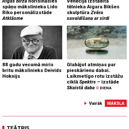
Rīgas biržā
norisināsies
Venēcijā izstādīta
spāņu mākslinieka Lido
tēlnieka Aigara Bikšes
Riko personālizstāde
skulptūra
Zvēra
Atklāsme
savaldīšana ar sirdi
88 gadu vecumā miris
Glabājot atmiņas par
britu mākslinieks Deivids
pieskārienu dabai.
Hoknijs
Laikmetīgo rotu izstāžu
ciklā
Spektrs
– izstāde
Skaistā daba
©
DIENA
Vairāk
MĀKSLA
TEĀTRIS