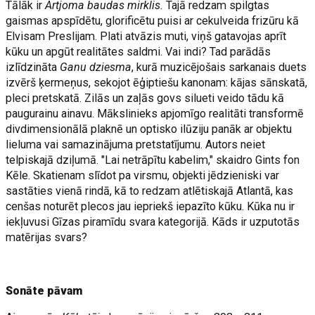
Tālāk ir
Artjoma baudas mirklis.
Tajā redzam spilgtas
gaismas apspīdētu, glorificētu puisi ar cekulveida frizūru kā
Elvisam Preslijam. Plati atvāzis muti, viņš gatavojas aprīt
kūku un apgūt realitātes saldmi. Vai indi? Tad parādās
izlīdzināta
Ganu dziesma
, kurā muzicējošais sarkanais duets
izvērš ķermeņus, sekojot ēģiptiešu kanonam: kājas sānskatā,
pleci pretskatā. Zilās un zaļās govs silueti veido tādu kā
paugurainu ainavu. Mākslinieks apjomīgo realitāti transformē
divdimensionālā plaknē un optisko ilūziju panāk ar objektu
lieluma vai samazinājuma pretstatījumu. Autors neiet
telpiskajā dziļumā. "Lai netrāpītu kabelim," skaidro Gints fon
Kēle. Skatienam slīdot pa virsmu, objekti jēdzieniski var
sastāties vienā rindā, kā to redzam atlētiskajā Atlantā, kas
cenšas noturēt plecos jau iepriekš iepazīto kūku. Kūka nu ir
iekļuvusi Gīzas piramīdu svara kategorijā. Kāds ir uzputotās
matērijas svars?
Sonāte pāvam