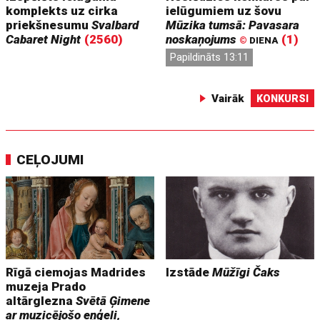
komplekts uz cirka
ielūgumiem uz šovu
priekšnesumu
Svalbard
Mūzika tumsā: Pavasara
Cabaret Night
(2560)
noskaņojums
(1)
©
DIENA
Papildināts 13:11
Vairāk
KONKURSI
CEĻOJUMI
Rīgā ciemojas Madrides
Izstāde
Mūžīgi Čaks
muzeja Prado
altārglezna
Svētā Ģimene
ar muzicējošo eņģeli,