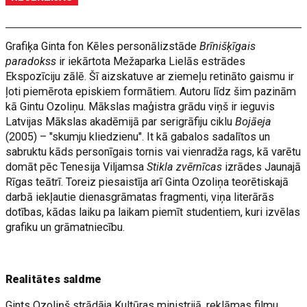
Grafiķa Ginta fon Kēles personālizstāde
Brīnišķīgais
paradokss
ir iekārtota Mežaparka Lielās estrādes
Ekspozīciju zālē. Šī aizskatuve ar ziemeļu retināto gaismu ir
ļoti piemērota episkiem formātiem. Autoru līdz šim pazinām
kā Gintu Ozoliņu. Mākslas maģistra grādu viņš ir ieguvis
Latvijas Mākslas akadēmijā par serigrāfiju ciklu
Bojāeja
(2005) – "skumju kliedzienu". It kā gabalos sadalītos un
sabruktu kāds personīgais tornis vai vienradža rags, kā varētu
domāt pēc Tenesija Viljamsa
Stikla zvērnīcas
izrādes Jaunajā
Rīgas teātrī. Toreiz piesaistīja arī Ginta Ozoliņa teorētiskajā
darbā iekļautie dienasgrāmatas fragmenti, viņa literārās
dotības, kādas laiku pa laikam piemīt studentiem, kuri izvēlas
grafiku un grāmatniecību.
Realitātes saldme
Gints Ozoliņš strādāja Kultūras ministrijā, reklāmas filmu