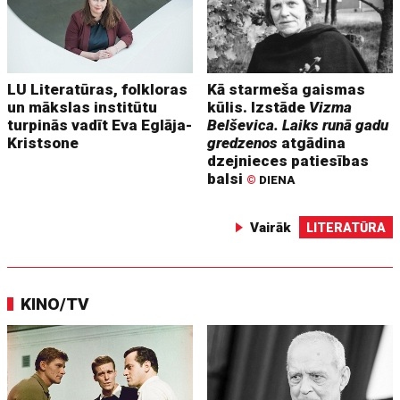
LU Literatūras, folkloras
Kā starmeša gaismas
un mākslas institūtu
kūlis. Izstāde
Vizma
turpinās vadīt Eva Eglāja-
Belševica. Laiks runā gadu
Kristsone
gredzenos
atgādina
dzejnieces patiesības
balsi
©
DIENA
Vairāk
LITERATŪRA
KINO/TV