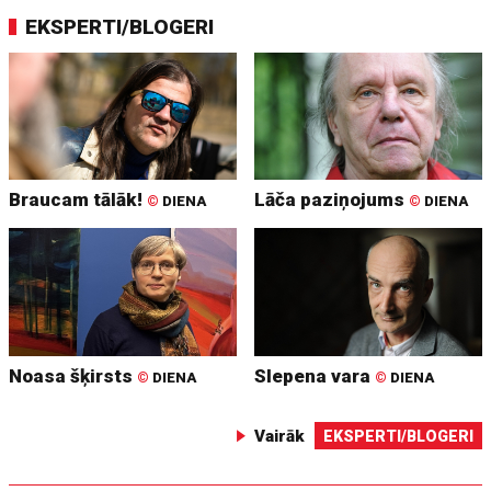
EKSPERTI/BLOGERI
Braucam tālāk!
Lāča paziņojums
©
DIENA
©
DIENA
Noasa šķirsts
Slepena vara
©
DIENA
©
DIENA
Vairāk
EKSPERTI/BLOGERI