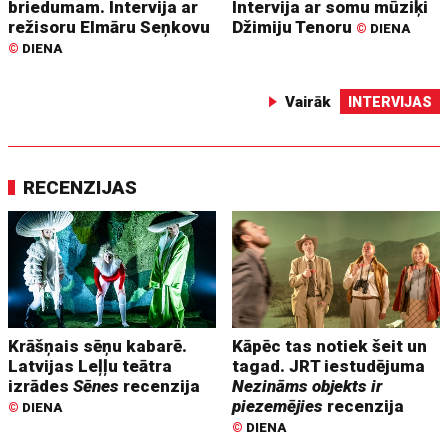
briedumam. Intervija ar
Intervija ar somu mūziķi
režisoru Elmāru Seņkovu
Džimiju Tenoru
©
DIENA
©
DIENA
Vairāk
INTERVIJAS
RECENZIJAS
Krāšņais sēņu kabarē.
Kāpēc tas notiek šeit un
Latvijas Leļļu teātra
tagad. JRT iestudējuma
izrādes
Sēnes
recenzija
Nezināms objekts ir
piezemējies
recenzija
©
DIENA
©
DIENA