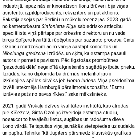
industrijā, iepazinās ar kinorežisori Ilonu Brūveri, bija viņas
asistents, izpildproducents, rekvizitors un pat aktieris.
Rakstīja esejas par Berlīni un mākslu recenzijas. 2023. gadā
no kamerorķestra
Sinfonietta Rīga
sabiedrisko attiecību
speciālista viņš pārtapa par orķestra direktoru un nu vada
biroju Spīķeru kvartālā, rūpējoties par sazaroto procesu. Gintu
Ozoliņu mirdzošām acīm varēja sastapt koncertos un
Nībelunga gredzena
izrādēs, un šķita, ka estampa pasauli
autors ir pametis pavisam. Pēc ilgstošas prombūtnes
"pazudušā dēla" negaidītā atgriešanās sagādā jo īpašu prieku.
Izrādās, ka no diplomdarba drūmās melanholijas ir
izkūņojies spēles cilvēks jeb
Homo ludens
. Viņa pseidonīma
izvēli ietekmēja Hamburgā pārslimotais tonsilīts. "Esmu
izrāvies pats no savas rīkles," saka mākslinieks.
2021. gadā Viskaļu dzīves kvalitātes institūtā, kas atrodas
pie Ķīšezera, Gints Ozoliņš izveidoja estampa studiju,
nosaucot to havajiešu lietus, auglības un radošuma dieva
Lono vārdā. Te tapušas viņa jaunākās sietspiedes uz audekla
un papīra. Tehnika "kā Jupiters pārsniedz klasiskās grafikas