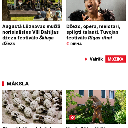
Augustā Lūznavas muižā
Džezs, opera, meistari,
norisināsies VIII Baltijas
spilgti talanti. Tuvojas
džeza festivāls
Škiuņa
festivāls
Rīgas ritmi
džezs
©
DIENA
Vairāk
MŪZIKA
MĀKSLA