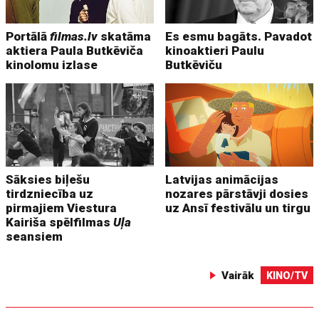
Portālā
filmas.lv
skatāma
Es esmu bagāts. Pavadot
aktiera Paula Butkēviča
kinoaktieri Paulu
kinolomu izlase
Butkēviču
Sāksies biļešu
Latvijas animācijas
tirdzniecība uz
nozares pārstāvji dosies
pirmajiem Viestura
uz Ansī festivālu un tirgu
Kairiša spēlfilmas
Uļa
seansiem
Vairāk
KINO/TV