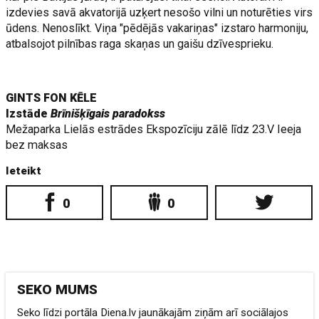
izdevies savā akvatorijā uzķert nesošo vilni un noturēties virs
ūdens. Nenoslīkt. Viņa "pēdējās vakariņas" izstaro harmoniju,
atbalsojot pilnības raga skaņas un gaišu dzīvesprieku.
GINTS FON KĒLE
Izstāde
Brīnišķīgais paradokss
Mežaparka Lielās estrādes Ekspozīciju zālē līdz 23.V Ieeja
bez maksas
Ieteikt
0
0
SEKO MUMS
Seko līdzi portāla Diena.lv jaunākajām ziņām arī sociālajos