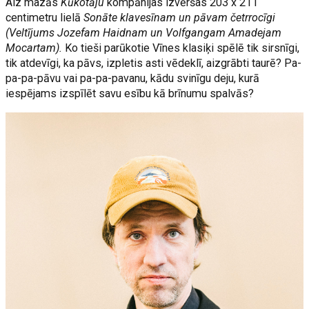
Aiz mazās
Kūkotāju
kompānijas izvēršas 203 x 211
centimetru lielā
Sonāte klavesīnam un pāvam četrrocīgi
(Veltījums Jozefam Haidnam un Volfgangam Amadejam
Mocartam).
Ko tieši parūkotie Vīnes klasiķi spēlē tik sirsnīgi,
tik atdevīgi, ka pāvs, izpletis asti vēdeklī, aizgrābti taurē? Pa-
pa-pa-pāvu vai pa-pa-pavanu, kādu svinīgu deju, kurā
iespējams izspīlēt savu esību kā brīnumu spalvās?