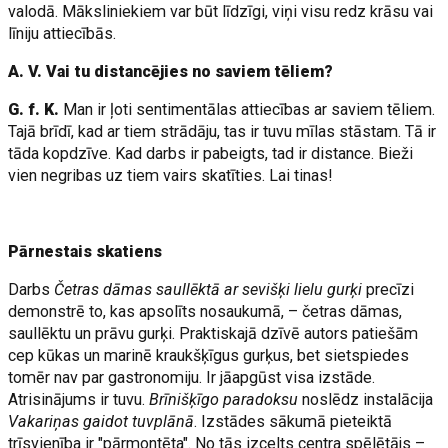
valodā. Māksliniekiem var būt līdzīgi, viņi visu redz krāsu vai
līniju attiecībās.
A. V. Vai tu distancējies no saviem tēliem?
G. f. K.
Man ir ļoti sentimentālas attiecības ar saviem tēliem.
Tajā brīdī, kad ar tiem strādāju, tas ir tuvu mīlas stāstam. Tā ir
tāda kopdzīve. Kad darbs ir pabeigts, tad ir distance. Bieži
vien negribas uz tiem vairs skatīties. Lai tinas!
Pārnestais skatiens
Darbs
Četras dāmas saullēktā ar sevišķi lielu gurķi
precīzi
demonstrē to, kas apsolīts nosaukumā, – četras dāmas,
saullēktu un prāvu gurķi. Praktiskajā dzīvē autors patiešām
cep kūkas un marinē kraukšķīgus gurķus, bet sietspiedes
tomēr nav par gastronomiju. Ir jāapgūst visa izstāde.
Atrisinājums ir tuvu.
Brīnišķīgo paradoksu
noslēdz instalācija
Vakariņas gaidot tuvplānā
. Izstādes sākumā pieteiktā
trīsvienība ir "pārmontēta". No tās izcelts centra spēlētājs –