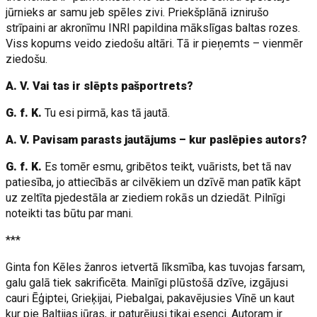
jūrnieks ar samu jeb spēles zivi. Priekšplānā iznirušo
strīpaini ar akronīmu INRI papildina mākslīgas baltas rozes.
Viss kopums veido ziedošu altāri. Tā ir pieņemts – vienmēr
ziedošu.
A. V. Vai tas ir slēpts pašportrets?
G. f. K.
Tu esi pirmā, kas tā jautā.
A. V. Pavisam parasts jautājums – kur paslēpies autors?
G. f. K.
Es tomēr esmu, gribētos teikt, vuārists, bet tā nav
patiesība, jo attiecībās ar cilvēkiem un dzīvē man patīk kāpt
uz zeltīta pjedestāla ar ziediem rokās un dziedāt. Pilnīgi
noteikti tas būtu par mani.
***
Ginta fon Kēles žanros ietvertā līksmība, kas tuvojas farsam,
galu galā tiek sakrificēta. Mainīgi plūstošā dzīve, izgājusi
cauri Ēģiptei, Grieķijai, Piebalgai, pakavējusies Vīnē un kaut
kur pie Baltijas jūras, ir paturējusi tikai esenci. Autoram ir