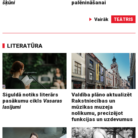
šķūni
palēnināšanai
Vairāk
TEĀTRIS
LITERATŪRA
Siguldā notiks literārs
Valdība plāno aktualizēt
pasākumu cikls
Vasaras
Rakstniecības un
lasījumi
mūzikas muzeja
nolikumu, precizējot
funkcijas un uzdevumus