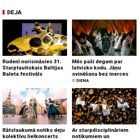
DEJA
Rudenī norisināsies 31.
Mēs paši degam par
Starptautiskais Baltijas
latvisko kodu. Jāņu
Baleta festivāls
svinēšana bez inerces
©
DIENA
Rātslaukumā notiks deju
Ar starpdisciplināriem
kolektīvu lielkoncerts
notikumiem un