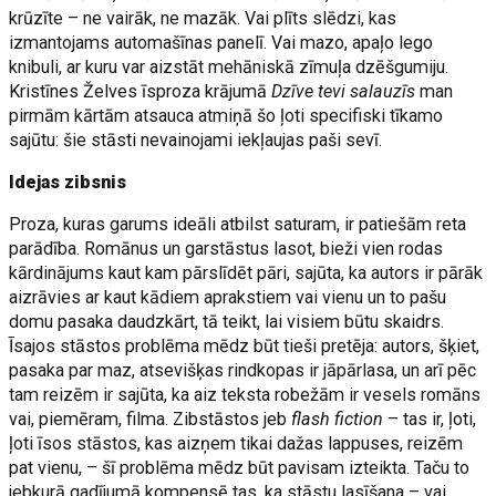
krūzīte – ne vairāk, ne mazāk. Vai plīts slēdzi, kas
izmantojams automašīnas panelī. Vai mazo, apaļo lego
knibuli, ar kuru var aizstāt mehāniskā zīmuļa dzēšgumiju.
Kristīnes Želves īsproza krājumā
Dzīve tevi salauzīs
man
pirmām kārtām atsauca atmiņā šo ļoti specifiski tīkamo
sajūtu: šie stāsti nevainojami iekļaujas paši sevī.
Idejas zibsnis
Proza, kuras garums ideāli atbilst saturam, ir patiešām reta
parādība. Romānus un garstāstus lasot, bieži vien rodas
kārdinājums kaut kam pārslīdēt pāri, sajūta, ka autors ir pārāk
aizrāvies ar kaut kādiem aprakstiem vai vienu un to pašu
domu pasaka daudzkārt, tā teikt, lai visiem būtu skaidrs.
Īsajos stāstos problēma mēdz būt tieši pretēja: autors, šķiet,
pasaka par maz, atsevišķas rindkopas ir jāpārlasa, un arī pēc
tam reizēm ir sajūta, ka aiz teksta robežām ir vesels romāns
vai, piemēram, filma. Zibstāstos jeb
flash fiction
– tas ir, ļoti,
ļoti īsos stāstos, kas aizņem tikai dažas lappuses, reizēm
pat vienu, – šī problēma mēdz būt pavisam izteikta. Taču to
jebkurā gadījumā kompensē tas, ka stāstu lasīšana – vai