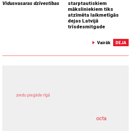
Vidusvasaras dzīvestības
starptautiskiem
māksliniekiem tiks
atzīmēta laikmetīgās
dejas Latvijā
trīsdesmitgade
Vairāk
DEJA
ziedu piegāde rīgā
meliorācijas darbi
octa
dziļurbums