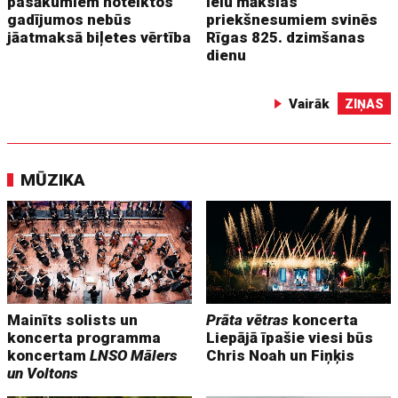
pasākumiem noteiktos
ielu mākslas
gadījumos nebūs
priekšnesumiem svinēs
jāatmaksā biļetes vērtība
Rīgas 825. dzimšanas
dienu
Vairāk
ZIŅAS
MŪZIKA
Mainīts solists un
Prāta vētras
koncerta
koncerta programma
Liepājā īpašie viesi būs
koncertam
LNSO Mālers
Chris Noah un Fiņķis
un Voltons