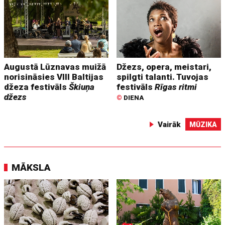
Augustā Lūznavas muižā
Džezs, opera, meistari,
norisināsies VIII Baltijas
spilgti talanti. Tuvojas
džeza festivāls
Škiuņa
festivāls
Rīgas ritmi
džezs
©
DIENA
Vairāk
MŪZIKA
MĀKSLA