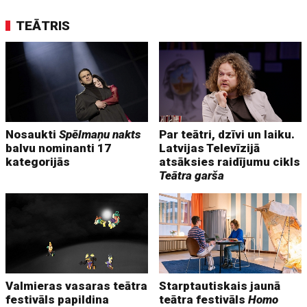
TEĀTRIS
Nosaukti
Spēlmaņu nakts
Par teātri, dzīvi un laiku.
balvu nominanti 17
Latvijas Televīzijā
kategorijās
atsāksies raidījumu cikls
Teātra garša
Valmieras vasaras teātra
Starptautiskais jaunā
festivāls papildina
teātra festivāls
Homo