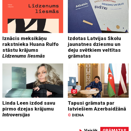
Iznācis meksikāņu
Izdotas Latvijas Skolu
rakstnieka Huana Rulfo
jaunatnes dziesmu un
stāstu krājums
deju svētkiem veltītas
Līdzenums liesmās
grāmatas
Linda Leen izdod savu
Tapusi grāmata par
pirmo dzejas krājumu
latviešiem Azerbaidžānā
Introversijas
©
DIENA
Vairāk
GRĀMATAS