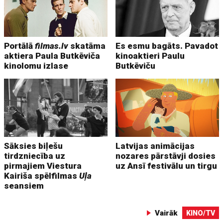
Portālā
filmas.lv
skatāma
Es esmu bagāts. Pavadot
aktiera Paula Butkēviča
kinoaktieri Paulu
kinolomu izlase
Butkēviču
Sāksies biļešu
Latvijas animācijas
tirdzniecība uz
nozares pārstāvji dosies
pirmajiem Viestura
uz Ansī festivālu un tirgu
Kairiša spēlfilmas
Uļa
seansiem
Vairāk
KINO/TV