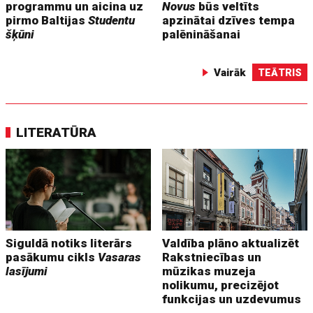
programmu un aicina uz
Novus
būs veltīts
pirmo Baltijas
Studentu
apzinātai dzīves tempa
šķūni
palēnināšanai
Vairāk
TEĀTRIS
LITERATŪRA
Siguldā notiks literārs
Valdība plāno aktualizēt
pasākumu cikls
Vasaras
Rakstniecības un
lasījumi
mūzikas muzeja
nolikumu, precizējot
funkcijas un uzdevumus