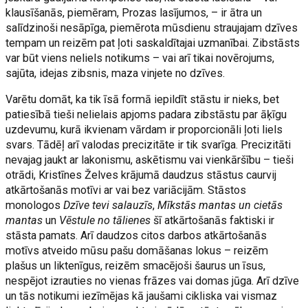
klausīšanās, piemēram, Prozas lasījumos, – ir ātra un
salīdzinoši nesāpīga, piemērota mūsdienu straujajam dzīves
tempam un reizēm pat ļoti saskaldītajai uzmanībai. Zibstāsts
var būt viens neliels notikums – vai arī tikai novērojums,
sajūta, idejas zibsnis, maza vinjete no dzīves.
Varētu domāt, ka tik īsā formā iepildīt stāstu ir nieks, bet
patiesībā tieši nelielais apjoms padara zibstāstu par āķīgu
uzdevumu, kurā ikvienam vārdam ir proporcionāli ļoti liels
svars. Tādēļ arī valodas precizitāte ir tik svarīga. Precizitāti
nevajag jaukt ar lakonismu, askētismu vai vienkāršību – tieši
otrādi, Kristīnes Želves krājumā daudzus stāstus caurvij
atkārtošanās motīvi ar vai bez variācijām. Stāstos
monologos
Dzīve tevi salauzīs
,
Mīkstās mantas un cietās
mantas
un
Vēstule no tālienes
šī atkārtošanās faktiski ir
stāsta pamats. Arī daudzos citos darbos atkārtošanās
motīvs atveido mūsu pašu domāšanas lokus – reizēm
plašus un liktenīgus, reizēm smacējoši šaurus un īsus,
nespējot izrauties no vienas frāzes vai domas jūga. Arī dzīve
un tās notikumi iezīmējas kā jaušami cikliska vai vismaz