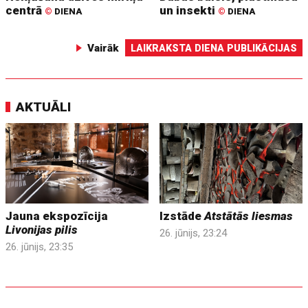
centrā
un insekti
©
DIENA
©
DIENA
Vairāk
LAIKRAKSTA DIENA PUBLIKĀCIJAS
AKTUĀLI
Jauna ekspozīcija
Izstāde
Atstātās liesmas
Livonijas pilis
26. jūnijs, 23:24
26. jūnijs, 23:35