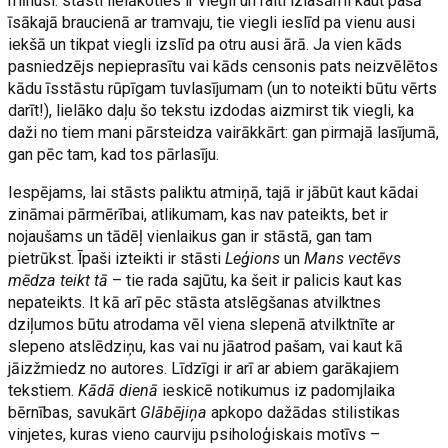
mīnusi: stāsti lielākoties ir viegli un raiti izlasāmi kaut pašā
īsākajā braucienā ar tramvaju, tie viegli ieslīd pa vienu ausi
iekšā un tikpat viegli izslīd pa otru ausi ārā. Ja vien kāds
pasniedzējs nepieprasītu vai kāds censonis pats neizvēlētos
kādu īsstāstu rūpīgam tuvlasījumam (un to noteikti būtu vērts
darīt!), lielāko daļu šo tekstu izdodas aizmirst tik viegli, ka
daži no tiem mani pārsteidza vairākkārt: gan pirmajā lasījumā,
gan pēc tam, kad tos pārlasīju.
Iespējams, lai stāsts paliktu atmiņā, tajā ir jābūt kaut kādai
zināmai pārmērībai, atlikumam, kas nav pateikts, bet ir
nojaušams un tādēļ vienlaikus gan ir stāstā, gan tam
pietrūkst. Īpaši izteikti ir stāsti
Leģions
un
Mans vectēvs
mēdza teikt tā
– tie rada sajūtu, ka šeit ir palicis kaut kas
nepateikts. It kā arī pēc stāsta atslēgšanas atvilktnes
dziļumos būtu atrodama vēl viena slepenā atvilktnīte ar
slepeno atslēdziņu, kas vai nu jāatrod pašam, vai kaut kā
jāizžmiedz no autores. Līdzīgi ir arī ar abiem garākajiem
tekstiem.
Kādā dienā
ieskicē notikumus iz padomjlaika
bērnības, savukārt
Glābējiņa
apkopo dažādas stilistikas
vinjetes, kuras vieno caurviju psiholoģiskais motīvs –