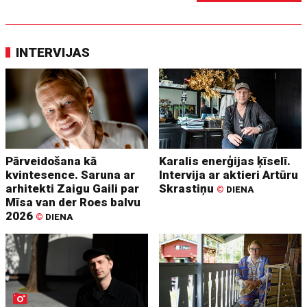
INTERVIJAS
Pārveidošana kā
Karalis enerģijas ķīselī.
kvintesence. Saruna ar
Intervija ar aktieri Artūru
arhitekti Zaigu Gaili par
Skrastiņu
©
DIENA
Mīsa van der Roes balvu
2026
©
DIENA