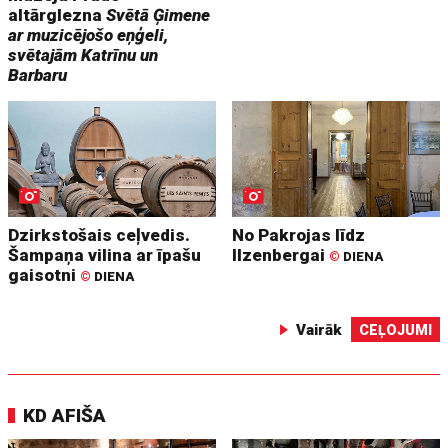
altārglezna
Svētā Ģimene
ar muzicējošo eņģeli,
svētajām Katrīnu un
Barbaru
Dzirkstošais ceļvedis.
No Pakrojas līdz
Šampaņa vilina ar īpašu
Ilzenbergai
©
DIENA
gaisotni
©
DIENA
Vairāk
CEĻOJUMI
KD AFIŠA