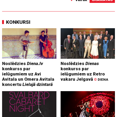
KONKURSI
Noslēdzies
Diena.lv
Noslēdzies
Dienas
konkurss par
konkurss par
ielūgumiem uz Avi
ielūgumiem uz Retro
Avitala un Omera Avitala
vakaru Jelgavā
©
DIENA
koncertu
Lielajā dzintarā