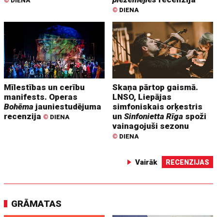
©
DIENA
©
DIENA
Mīlestības un cerību
Skaņa pārtop gaismā.
manifests. Operas
LNSO, Liepājas
Bohēma
jauniestudējuma
simfoniskais orķestris
recenzija
un
Sinfonietta Rīga
spoži
©
DIENA
vainagojuši sezonu
©
DIENA
Vairāk
RECENZIJAS
GRĀMATAS