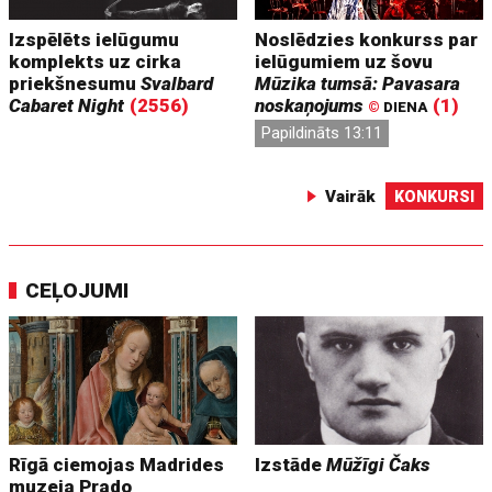
Izspēlēts ielūgumu
Noslēdzies konkurss par
komplekts uz cirka
ielūgumiem uz šovu
priekšnesumu
Svalbard
Mūzika tumsā: Pavasara
Cabaret Night
(2556)
noskaņojums
(1)
©
DIENA
Papildināts 13:11
Vairāk
KONKURSI
CEĻOJUMI
Rīgā ciemojas Madrides
Izstāde
Mūžīgi Čaks
muzeja Prado