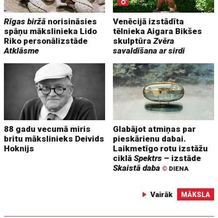
Rīgas biržā
norisināsies
Venēcijā izstādīta
spāņu mākslinieka Lido
tēlnieka Aigara Bikšes
Riko personālizstāde
skulptūra
Zvēra
Atklāsme
savaldīšana ar sirdi
88 gadu vecumā miris
Glabājot atmiņas par
britu mākslinieks Deivids
pieskārienu dabai.
Hoknijs
Laikmetīgo rotu izstāžu
ciklā
Spektrs
– izstāde
Skaistā daba
©
DIENA
Vairāk
MĀKSLA