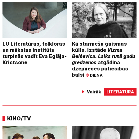
LU Literatūras, folkloras
Kā starmeša gaismas
un mākslas institūtu
kūlis. Izstāde
Vizma
turpinās vadīt Eva Eglāja-
Belševica. Laiks runā gadu
Kristsone
gredzenos
atgādina
dzejnieces patiesības
balsi
©
DIENA
Vairāk
LITERATŪRA
KINO/TV