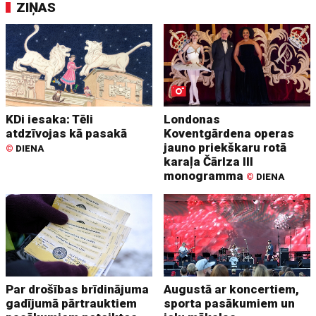
ZIŅAS
KDi iesaka: Tēli
Londonas
atdzīvojas kā pasakā
Koventgārdena operas
jauno priekškaru rotā
©
DIENA
karaļa Čārlza III
monogramma
©
DIENA
Par drošības brīdinājuma
Augustā ar koncertiem,
gadījumā pārtrauktiem
sporta pasākumiem un