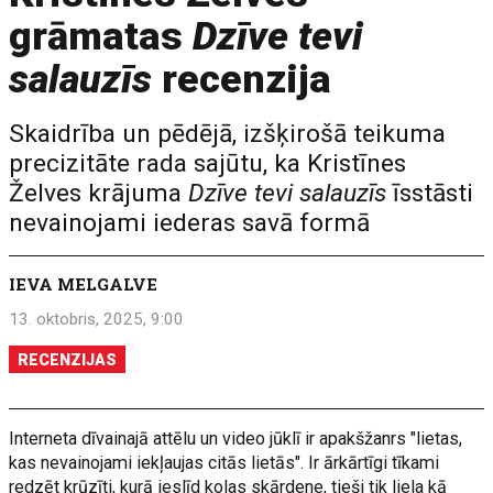
grāmatas
Dzīve tevi
salauzīs
recenzija
Skaidrība un pēdējā, izšķirošā teikuma
precizitāte rada sajūtu, ka Kristīnes
Želves krājuma
Dzīve tevi salauzīs
īsstāsti
nevainojami iederas savā formā
IEVA MELGALVE
13. oktobris, 2025, 9:00
RECENZIJAS
Interneta dīvainajā attēlu un video jūklī ir apakšžanrs "lietas,
kas nevainojami iekļaujas citās lietās". Ir ārkārtīgi tīkami
redzēt krūzīti, kurā ieslīd kolas skārdene, tieši tik liela kā