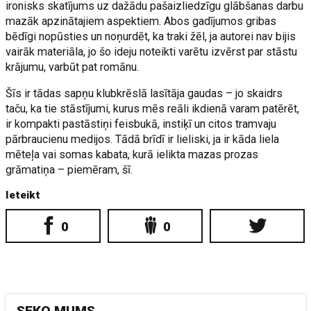
ironisks skatījums uz dažādu pašaizliedzīgu glābšanas darbu
mazāk apzinātajiem aspektiem. Abos gadījumos gribas
bēdīgi nopūsties un noņurdēt, ka traki žēl, ja autorei nav bijis
vairāk materiāla, jo šo ideju noteikti varētu izvērst par stāstu
krājumu, varbūt pat romānu.
Šīs ir tādas sapņu klubkrēslā lasītāja gaudas – jo skaidrs
taču, ka tie stāstījumi, kurus mēs reāli ikdienā varam patērēt,
ir kompakti pastāstiņi feisbukā, instiķī un citos tramvaju
pārbraucienu medijos. Tādā brīdī ir lieliski, ja ir kāda liela
mēteļa vai somas kabata, kurā ielikta mazas prozas
grāmatiņa – piemēram, šī.
Ieteikt
0
0
SEKO MUMS