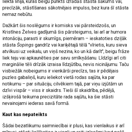
liekta līnija, kuras beigu punkts izrādās stāsta sākums vai,
precīzāk, stāstīšanas sākotnējais impulss, bez kura šī stāsta
nemaz nebūtu.
Dažkārt šis noslēgums ir komisks vai pārsteidzošs, un
Kristīnes Želves gadījumā šis pārsteigums, lai arī ar humora
intonāciju, parasti ir skumīgs, piemēram – ieskatoties dziļāk
stāsta
Šopings
gandrīz vai kariķētajā tēlā "vīrietis, kuru sieva
atvilkusi uz veikalu, un viņš nezina, ko un kā darīt", beigu frāze
liek teju vai apkaunēties par savu smīkņāšanu. Līdzīgi arī citi
marginālie tēli drīzāk izraisa līdzjūtību, nevis nicinājumu. Taču
visbiežāk nobeigums ir vienkārši precīzs, tas ir pēdējais
puzles gabaliņš, kuru ieliekot vietā rodas sajūta, ka par
notikumu – par situāciju, cilvēkiem tajā, par viņu izjūtām un
dzīvi vispār – viss ir skaidrs. Tieši šī skaidrība, pēdējā,
izšķirošā teikuma precizitāte rada sajūtu, ka šie stāsti
nevainojami iederas savā formā.
Kaut kas nepateikts
Šādai bezatlikumu saimniecībai ir plusi, kas vienlaikus ir arī