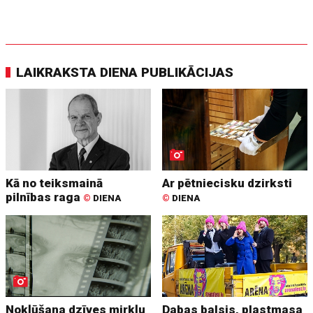
LAIKRAKSTA DIENA PUBLIKĀCIJAS
Kā no teiksmainā
Ar pētniecisku dzirksti
pilnības raga
©
DIENA
©
DIENA
Nokļūšana dzīves mirkļu
Dabas balsis, plastmasa