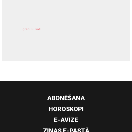
kravu apdrošināšana
granulu katli
siltumsūknis
ABONĒŠANA
HOROSKOPI
E-AVĪZE
ZIŅAS E-PASTĀ