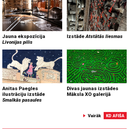
Jauna ekspozīcija
Izstāde
Atstātās liesmas
Livonijas pilis
Anitas Paegles
Divas jaunas izstādes
ilustrāciju izstāde
Māksla XO galerijā
Smalkās pasaules
Vairāk
KD AFIŠA