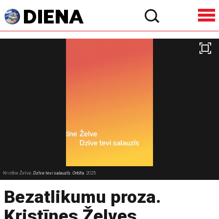
Kristīne Želve.
Dzīve tevi salauzīs
.
Orbīta
. 2025
Bezatlikumu proza.
Kristīnes Želves