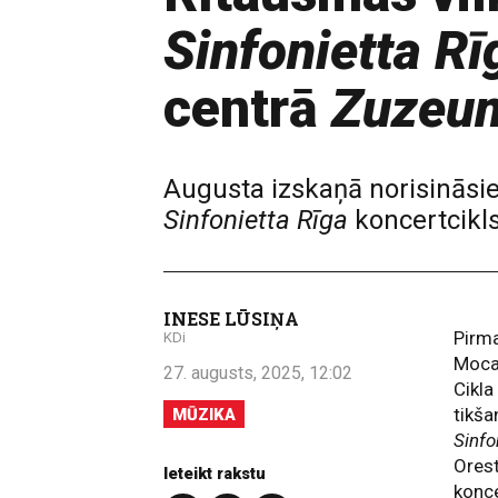
Sinfonietta Rī
centrā
Zuzeu
Augusta izskaņā norisināsie
Sinfonietta Rīga
koncertcikl
INESE LŪSIŅA
Pirm
KDi
Moca
27. augusts, 2025, 12:02
Cikla
tikš
MŪZIKA
Sinfo
Orest
Ieteikt rakstu
konce