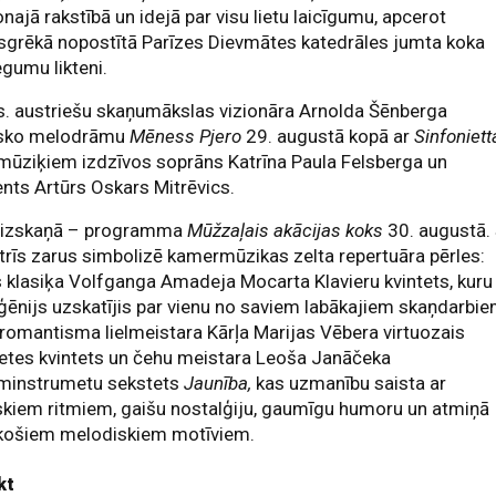
onajā rakstībā un idejā par visu lietu laicīgumu, apcerot
sgrēkā nopostītā Parīzes Dievmātes katedrāles jumta koka
gumu likteni.
s. austriešu skaņumākslas vizionāra Arnolda Šēnberga
isko melodrāmu
Mēness Pjero
29. augustā kopā ar
Sinfoniett
mūziķiem izdzīvos soprāns Katrīna Paula Felsberga un
ents Artūrs Oskars Mitrēvics.
a izskaņā – programma
Mūžzaļais akācijas koks
30. augustā. 
trīs zarus simbolizē kamermūzikas zelta repertuāra pērles:
 klasiķa Volfganga Amadeja Mocarta Klavieru kvintets, kuru
ģēnijs uzskatījis par vienu no saviem labākajiem skaņdarbie
romantisma lielmeistara Kārļa Marijas Vēbera virtuozais
etes kvintets un čehu meistara Leoša Janāčeka
minstrumetu sekstets
Jaunība,
kas uzmanību saista ar
skiem ritmiem, gaišu nostalģiju, gaumīgu humoru un atmiņā
ekošiem melodiskiem motīviem.
kt