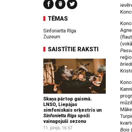
ievēr
Konce
TĒMAS
Konce
Agnes
Sinfonietta Rīga
Zuzeum
(flau
(vokā
SAISTĪTIE RAKSTI
Passa
reģio
brie
Krist
Konce
Kanni
pro
Skaņa pārtop gaismā.
mūziķ
LNSO, Liepājas
Māke
simfoniskais orķestris un
Sinfonietta Rīga
spoži
Turpi
vainagojuši sezonu
kvart
11. jūnijs, 16:57
Bois 