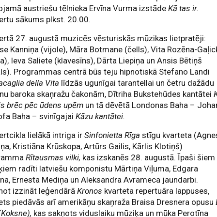
ojamā austriešu tēlnieka Ervīna Vurma izstāde
Kā tas ir.
rtu sākums plkst. 20.00.
rtā 27. augustā muzicēs vēsturiskās mūzikas lietpratēji:
e Kanniņa (vijole), Māra Botmane (čells), Vita Rozēna-Gaļic
ta), Ieva Saliete (klavesīns), Dārta Liepiņa un Ansis Bētiņš
ls). Programmas centrā būs teju hipnotiskā Stefano Landi
caglia della Vita
līdzās ugunīgai tarantellai un četru dažādu
nu baroka skaņražu čakonām, Dītriha Bukstehūdes kantātei
dis brēc pēc ūdens upēm
un tā dēvētā Londonas Baha – Joha
ofa Baha – svinīgajai
Kāzu kantātei.
rtcikla lielākā intriga ir
Sinfonietta Rīga
stīgu kvarteta (Agne
ņa, Kristiāna Krūskopa, Artūrs Gailis, Kārlis Klotiņš)
gramma
Rītausmas vilki,
kas izskanēs 28. augustā. Īpaši šiem
iem radīti latviešu komponistu Mārtiņa Viļuma, Edgara
na, Ernesta Mediņa un Aleksandra Avrameca jaundarbi.
not izzināt leģendārā
Kronos
kvarteta repertuāra lappuses,
ets piedāvās arī amerikāņu skaņraža Braisa Dresnera opusu
(Koksne),
kas sakņots viduslaiku mūziķa un mūka Perotīna