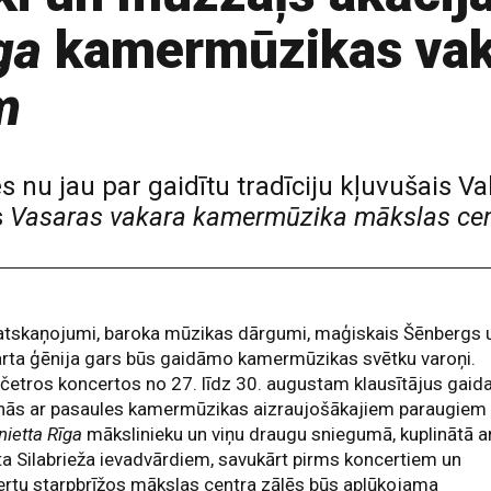
ga
kamermūzikas vak
m
s nu jau par gaidītu tradīciju kļuvušais V
s
Vasaras vakara kamermūzika mākslas ce
atskaņojumi, baroka mūzikas dārgumi, maģiskais Šēnbergs 
rta ģēnija gars būs gaidāmo kamermūzikas svētku varoņi.
 četros koncertos no 27. līdz 30. augustam klausītājus gaid
anās ar pasaules kamermūzikas aizraujošākajiem paraugiem
nietta Rīga
mākslinieku un viņu draugu sniegumā, kuplinātā a
a Silabrieža ievadvārdiem, savukārt pirms koncertiem un
rtu starpbrīžos mākslas centra zālēs būs aplūkojama