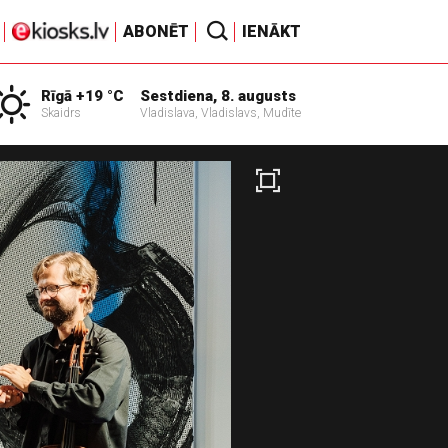
ABONĒT
IENĀKT
Rīgā +19 °C
Sestdiena, 8. augusts
Skaidrs
Vladislava, Vladislavs, Mudīte