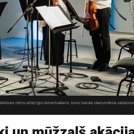
klāsies četros atšķirīgos koncertvakaros, kuros baroka skaņumāksla sabalsosi
ki un mūžzaļš akācij