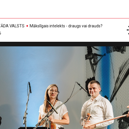
, TĀDA VALSTS
Mākslīgais intelekts - draugs vai drauds?
6