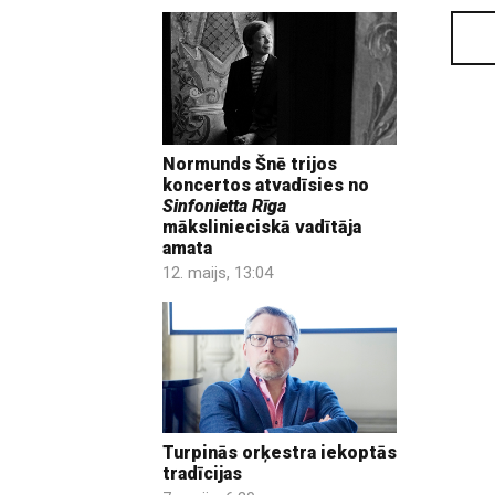
Normunds Šnē trijos
koncertos atvadīsies no
Sinfonietta Rīga
mākslinieciskā vadītāja
amata
12. maijs, 13:04
Turpinās orķestra iekoptās
tradīcijas