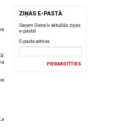
ZIŅAS E-PASTĀ
Saņem Diena.lv aktuālās ziņas
ka
e-pastā!
E-pasta adrese
Kā
na
PIERAKSTĪTIES
se
Le