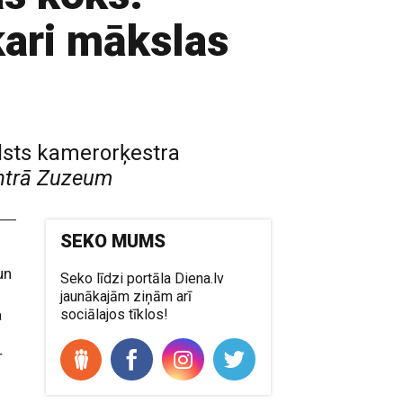
ari mākslas
alsts kamerorķestra
ntrā Zuzeum
SEKO MUMS
un
Seko līdzi portāla Diena.lv
jaunākajām ziņām arī
a
sociālajos tīklos!
r