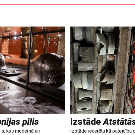
nijas pilis
Izstāde
Atstātā
lis, kas modernā un
Izstāde iecerēta kā pateicība 