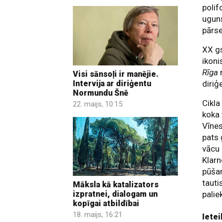
polif
ugun
pārse
XX g
ikon
Rīga
Visi sānsoļi ir manējie.
Intervija ar diriģentu
diriģ
Normundu Šnē
Cikl
22. maijs, 10:15
koka 
Vīnes
pats 
vācu 
Klarn
pūša
tauti
Māksla kā katalizators
pali
izpratnei, dialogam un
kopīgai atbildībai
18. maijs, 16:21
Ietei