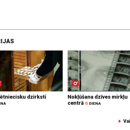
CIJAS
ētniecisku dzirksti
Nokļūšana dzīves mirkļu
centrā
ENA
©
DIENA
Va