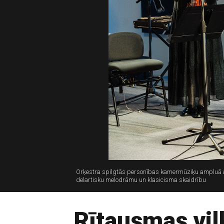
Orķestra spilgtās personības kamermūziķu ampluā at
delartisku melodrāmu un klasicisma skaidrību
Rītausmas vil