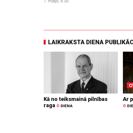
7. maijs, 6:30
LAIKRAKSTA DIENA PUBLIKĀ
Kā no teiksmainā pilnības
Ar p
raga
©
DIENA
©
DI