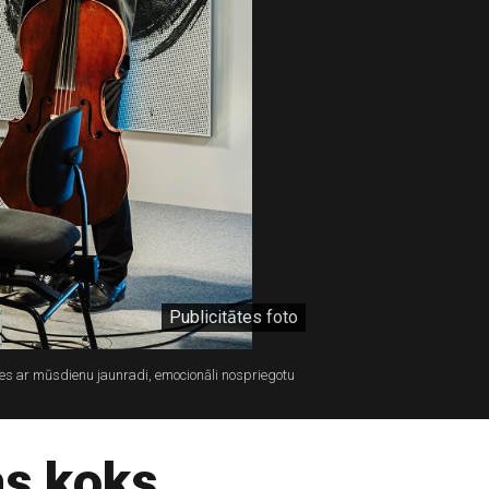
Publicitātes foto
es ar mūsdienu jaunradi, emocionāli nospriegotu
as koks.