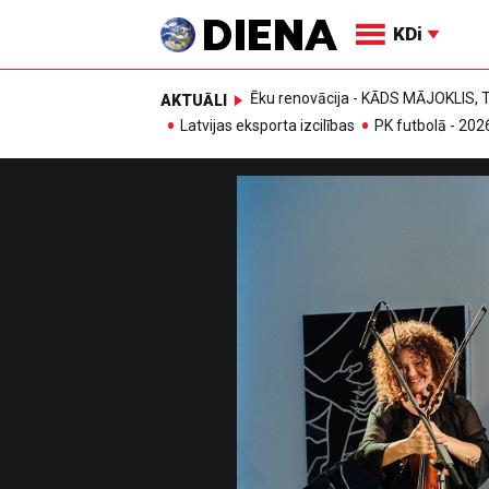
KDi
Ēku renovācija - KĀDS MĀJOKLIS
AKTUĀLI
Latvijas eksporta izcilības
PK futbolā - 202