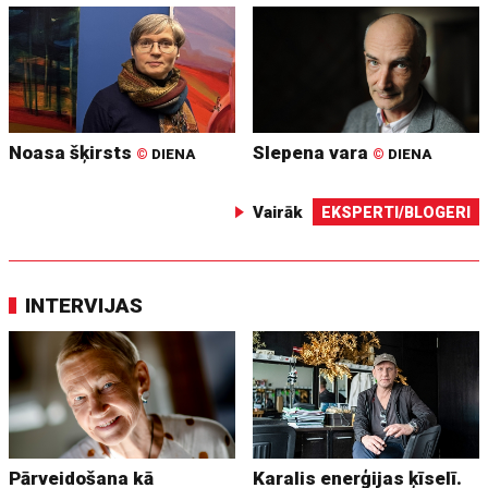
Noasa šķirsts
Slepena vara
©
DIENA
©
DIENA
Vairāk
EKSPERTI/BLOGERI
INTERVIJAS
Pārveidošana kā
Karalis enerģijas ķīselī.