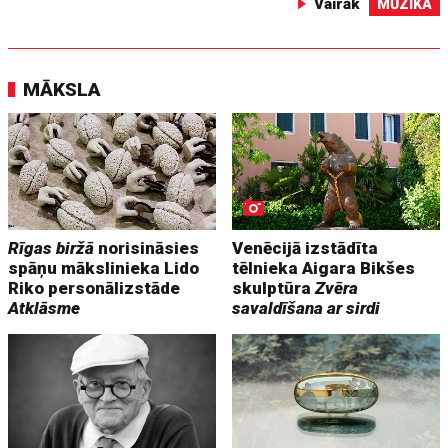
Vairāk
MŪZIKA
MĀKSLA
Rīgas biržā
norisināsies
Venēcijā izstādīta
spāņu mākslinieka Lido
tēlnieka Aigara Bikšes
Riko personālizstāde
skulptūra
Zvēra
Atklāsme
savaldīšana ar sirdi