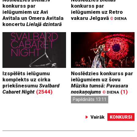
konkurss par
konkurss par
ielūgumiem uz Avi
ielūgumiem uz Retro
Avitala un Omera Avitala
vakaru Jelgavā
©
DIENA
koncertu
Lielajā dzintarā
Izspēlēts ielūgumu
Noslēdzies konkurss par
komplekts uz cirka
ielūgumiem uz šovu
priekšnesumu
Svalbard
Mūzika tumsā: Pavasara
Cabaret Night
(2544)
noskaņojums
(1)
©
DIENA
Papildināts 13:11
Vairāk
KONKURSI