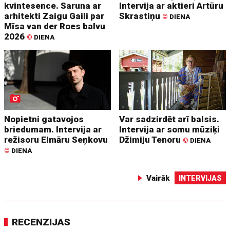
kvintesence. Saruna ar
Intervija ar aktieri Artūru
arhitekti Zaigu Gaili par
Skrastiņu
©
DIENA
Mīsa van der Roes balvu
2026
©
DIENA
Nopietni gatavojos
Var sadzirdēt arī balsis.
briedumam. Intervija ar
Intervija ar somu mūziķi
režisoru Elmāru Seņkovu
Džimiju Tenoru
©
DIENA
©
DIENA
Vairāk
INTERVIJAS
RECENZIJAS