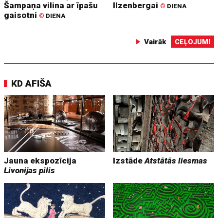
Šampaņa vilina ar īpašu
Ilzenbergai
©
DIENA
gaisotni
©
DIENA
Vairāk
CEĻOJUMI
KD AFIŠA
Jauna ekspozīcija
Izstāde
Atstātās liesmas
Livonijas pilis