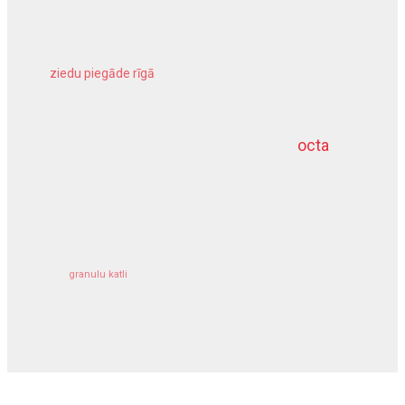
ziedu piegāde rīgā
meliorācijas darbi
octa
dziļurbums
kravu apdrošināšana
granulu katli
siltumsūknis