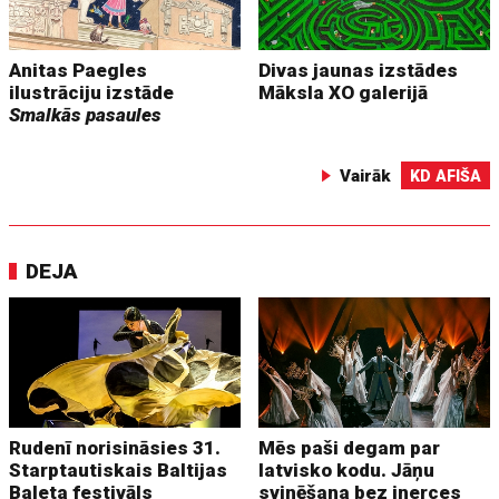
Anitas Paegles
Divas jaunas izstādes
ilustrāciju izstāde
Māksla XO galerijā
Smalkās pasaules
Vairāk
KD AFIŠA
DEJA
Rudenī norisināsies 31.
Mēs paši degam par
Starptautiskais Baltijas
latvisko kodu. Jāņu
Baleta festivāls
svinēšana bez inerces