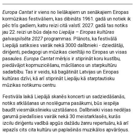
Europa Cantat
ir viens no lielākajiem un senākajiem Eiropas
kormūzikas festivāliem, kas dibināts 1961. gadā un notiek ik
pēc trīs gadiem, katru reizi citā valstī. 2027. gadā tas notiks
jau 22. reizi un būs daļa no
Liepāja – Eiropas kultūras
galvaspilsēta 2027
programmas. Plānots, ka festivālā
Liepājā satiksies vairāk nekā 3000 dalībnieki - dziedātāji,
diriģenti, pedagogi un mūzikas cienītāji no Eiropas un visas
pasaules.
Europa Cantat
mērķis ir stiprināt koru kustību,
piedāvājot kopmuzicēšanu, mācīšanos un starpkultūru
sadarbību. Tas ir veids, kā bagātināt Latvijas un Eiropas
kultūras dzīvi, kā arī stiprināt Liepāju kā starptautisku
mūzikas notikumu centru.
Festivāla laikā Liepājā skanēs koncerti un sadziedāšanās,
notiks atklāšanas un noslēguma pasākumi, būs iespēja
baudīt viesmākslinieku uzstāšanos. Dalībnieki visas nedēļas
garumā piedalīsies vairāk nekā 30 meistarklasēs, kurās
izcilu diriģentu vadībā apgūs dažādu žanru repertuāru, kā arī
iepazīs cits cita kultūru un paplašinās muzikālos apvāršņus.