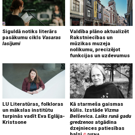
Siguldā notiks literārs
Valdība plāno aktualizēt
pasākumu cikls
Vasaras
Rakstniecības un
lasījumi
mūzikas muzeja
nolikumu, precizējot
funkcijas un uzdevumus
LU Literatūras, folkloras
Kā starmeša gaismas
un mākslas institūtu
kūlis. Izstāde
Vizma
turpinās vadīt Eva Eglāja-
Belševica. Laiks runā gadu
Kristsone
gredzenos
atgādina
dzejnieces patiesības
balsi
©
DIENA