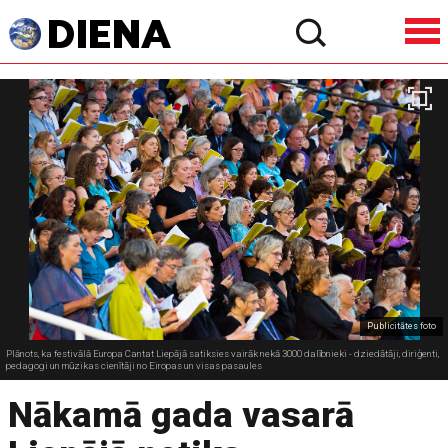
Publicitātes foto
Plānots, ka festivālā Europa Cantat Liepājā satiksies vairāk nekā 3000 dalībnieki - dziedātāji, diriģenti,
pedagogi un mūzikas cienītāji no Eiropas un visas pasaules
Nākamā gada vasarā