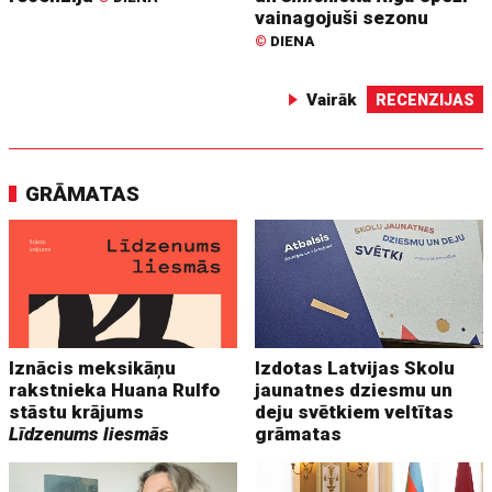
vainagojuši sezonu
©
DIENA
Vairāk
RECENZIJAS
GRĀMATAS
Iznācis meksikāņu
Izdotas Latvijas Skolu
rakstnieka Huana Rulfo
jaunatnes dziesmu un
stāstu krājums
deju svētkiem veltītas
Līdzenums liesmās
grāmatas