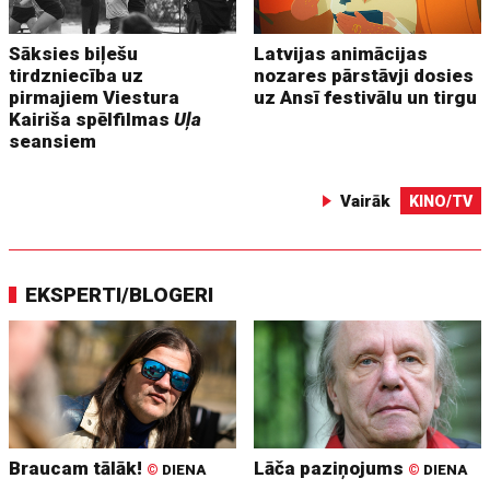
Sāksies biļešu
Latvijas animācijas
tirdzniecība uz
nozares pārstāvji dosies
pirmajiem Viestura
uz Ansī festivālu un tirgu
Kairiša spēlfilmas
Uļa
seansiem
Vairāk
KINO/TV
EKSPERTI/BLOGERI
Braucam tālāk!
Lāča paziņojums
©
DIENA
©
DIENA