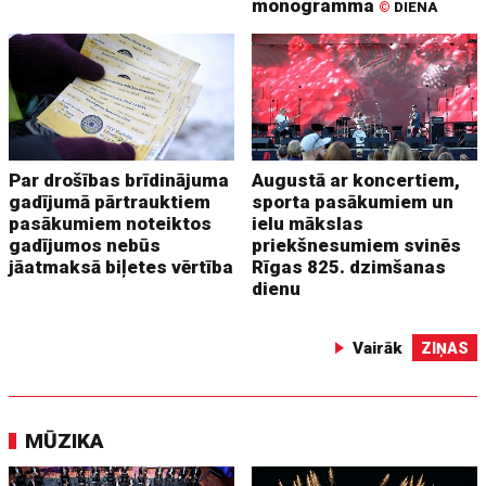
monogramma
©
DIENA
Par drošības brīdinājuma
Augustā ar koncertiem,
gadījumā pārtrauktiem
sporta pasākumiem un
pasākumiem noteiktos
ielu mākslas
gadījumos nebūs
priekšnesumiem svinēs
jāatmaksā biļetes vērtība
Rīgas 825. dzimšanas
dienu
Vairāk
ZIŅAS
MŪZIKA