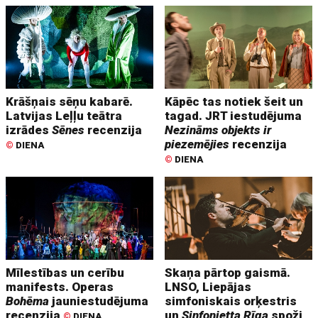
Krāšņais sēņu kabarē.
Kāpēc tas notiek šeit un
Latvijas Leļļu teātra
tagad. JRT iestudējuma
izrādes
Sēnes
recenzija
Nezināms objekts ir
piezemējies
recenzija
©
DIENA
©
DIENA
Mīlestības un cerību
Skaņa pārtop gaismā.
manifests. Operas
LNSO, Liepājas
Bohēma
jauniestudējuma
simfoniskais orķestris
recenzija
un
Sinfonietta Rīga
spoži
©
DIENA