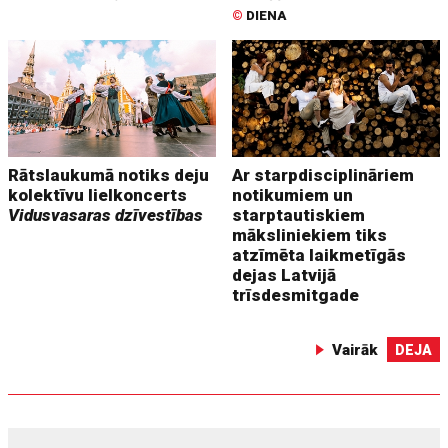
©
DIENA
Rātslaukumā notiks deju
Ar starpdisciplināriem
kolektīvu lielkoncerts
notikumiem un
Vidusvasaras dzīvestības
starptautiskiem
māksliniekiem tiks
atzīmēta laikmetīgās
dejas Latvijā
trīsdesmitgade
Vairāk
DEJA