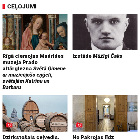
CEĻOJUMI
Rīgā ciemojas Madrides
Izstāde
Mūžīgi Čaks
muzeja Prado
altārglezna
Svētā Ģimene
ar muzicējošo eņģeli,
svētajām Katrīnu un
Barbaru
Dzirkstošais ceļvedis.
No Pakrojas līdz