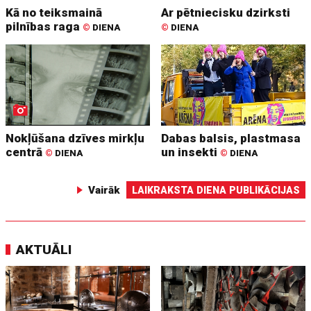
Kā no teiksmainā
Ar pētniecisku dzirksti
pilnības raga
©
DIENA
©
DIENA
Nokļūšana dzīves mirkļu
Dabas balsis, plastmasa
centrā
un insekti
©
DIENA
©
DIENA
Vairāk
LAIKRAKSTA DIENA PUBLIKĀCIJAS
AKTUĀLI