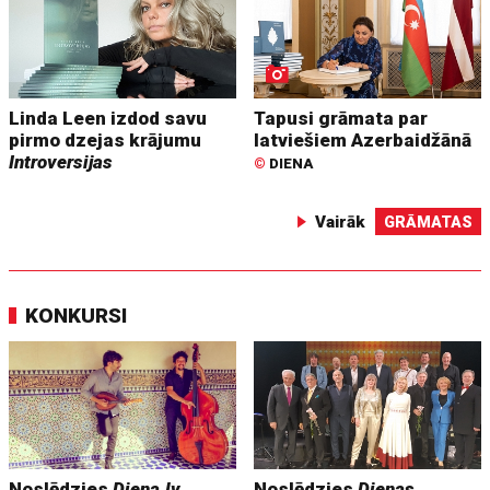
Linda Leen izdod savu
Tapusi grāmata par
pirmo dzejas krājumu
latviešiem Azerbaidžānā
Introversijas
©
DIENA
Vairāk
GRĀMATAS
KONKURSI
Noslēdzies
Diena.lv
Noslēdzies
Dienas