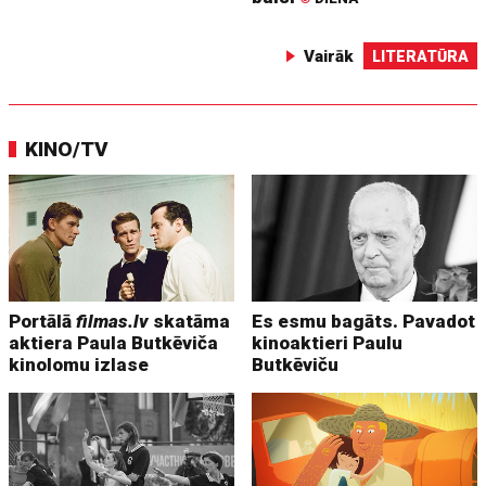
Vairāk
LITERATŪRA
KINO/TV
Portālā
filmas.lv
skatāma
Es esmu bagāts. Pavadot
aktiera Paula Butkēviča
kinoaktieri Paulu
kinolomu izlase
Butkēviču