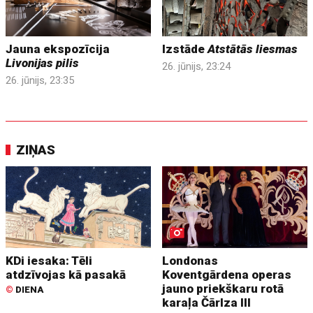
Jauna ekspozīcija
Izstāde
Atstātās liesmas
Livonijas pilis
26. jūnijs, 23:24
26. jūnijs, 23:35
ZIŅAS
KDi iesaka: Tēli
Londonas
atdzīvojas kā pasakā
Koventgārdena operas
jauno priekškaru rotā
©
DIENA
karaļa Čārlza III