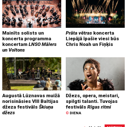
Mainīts solists un
Prāta vētras
koncerta
koncerta programma
Liepājā īpašie viesi būs
koncertam
LNSO Mālers
Chris Noah un Fiņķis
un Voltons
Augustā Lūznavas muižā
Džezs, opera, meistari,
norisināsies VIII Baltijas
spilgti talanti. Tuvojas
džeza festivāls
Škiuņa
festivāls
Rīgas ritmi
džezs
©
DIENA