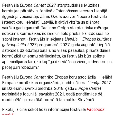
Festivāla
Europa Cantat 2027
starptautiskās Mūzikas
komisijas pārstāvis, festivāla īstenošanas ieceres Liepājā
ilggadējs veicinātājs Jānis Ozols uzsver: “Iecere festivālu
īstenot koru lielvalstī, Latvijā, ir aktīvi virzīta un plānota
vairāku gadu garumā. Tas ir nozīmīgs starptautiska mēroga
notikums kormūzikas nozarē un liels prieks, ka izdosies šo
sapni īstenot - festivāls ir iekļauts
Liepāja – Eiropas kultūras
galvaspilsēta 2027
programmā. 2027. gada augustā Liepājā
satiksies dziedātāju balsis no visas pasaules, pilsēta dunēs
kormūzikā un esmu pārliecināts, ka festivāls būs spilgts
apliecinājums tam, ka kopīga dziedāšana vieno, iedvesmo un
paceļ pāri robežām.”
Festivālu
Europa Cantat
rīko Eiropas koru asociācija – lielākā
Eiropas kormūzikas organizācija, nodibinājums
Liepāja 2027
un Dziesmu svētku biedrība. 2018. gadā
Europa Cantat
norisinājās Igaunijā, savukārt 2021. gadā pandēmijas dēļ
modificētā un mazākā formātā tas notika Slovēnijā.
Rīkotāji aicina sekot līdzi informācijai festivāla
Facebook