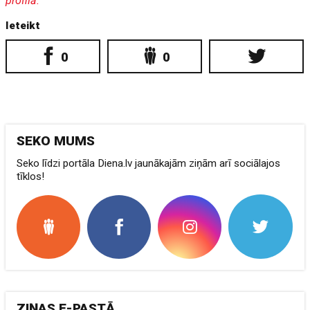
profilā.
Ieteikt
0
0
SEKO MUMS
Seko līdzi portāla Diena.lv jaunākajām ziņām arī sociālajos
tīklos!
ZIŅAS E-PASTĀ