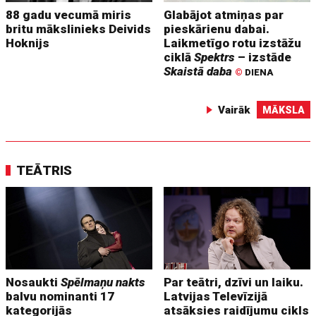
88 gadu vecumā miris
Glabājot atmiņas par
britu mākslinieks Deivids
pieskārienu dabai.
Hoknijs
Laikmetīgo rotu izstāžu
ciklā
Spektrs
– izstāde
Skaistā daba
©
DIENA
Vairāk
MĀKSLA
TEĀTRIS
Nosaukti
Spēlmaņu nakts
Par teātri, dzīvi un laiku.
balvu nominanti 17
Latvijas Televīzijā
kategorijās
atsāksies raidījumu cikls