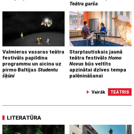
Teātra garša
Valmieras vasaras teātra
Starptautiskais jaunā
festivāls papildina
teātra festivāls
Homo
programmu un aicina uz
Novus
būs veltīts
pirmo Baltijas
Studentu
apzinātai dzīves tempa
šķūni
palēnināšanai
Vairāk
TEĀTRIS
LITERATŪRA