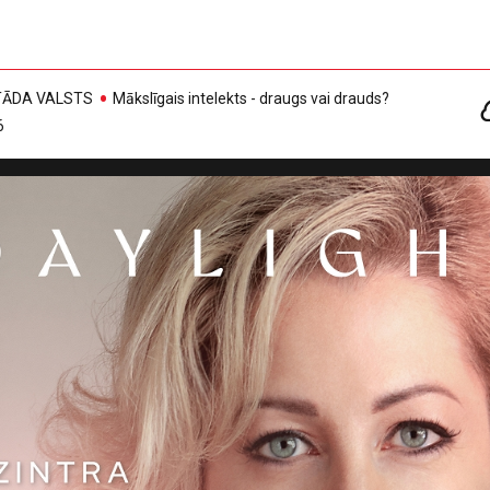
, TĀDA VALSTS
Mākslīgais intelekts - draugs vai drauds?
6