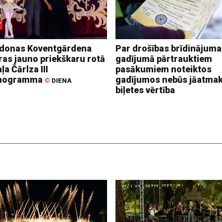
donas Koventgārdena
Par drošības brīdinājuma
ras jauno priekškaru rotā
gadījumā pārtrauktiem
ļa Čārlza III
pasākumiem noteiktos
nogramma
gadījumos nebūs jāatma
©
DIENA
biļetes vērtība