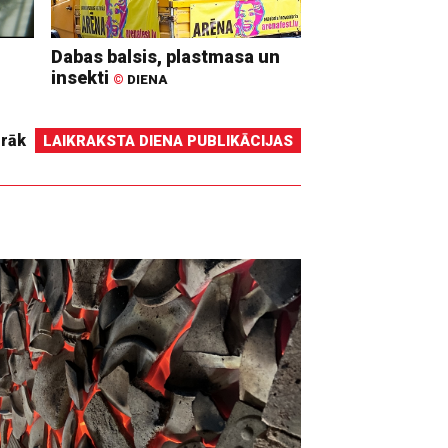
Dabas balsis, plastmasa un
insekti
©
DIENA
irāk
LAIKRAKSTA DIENA PUBLIKĀCIJAS