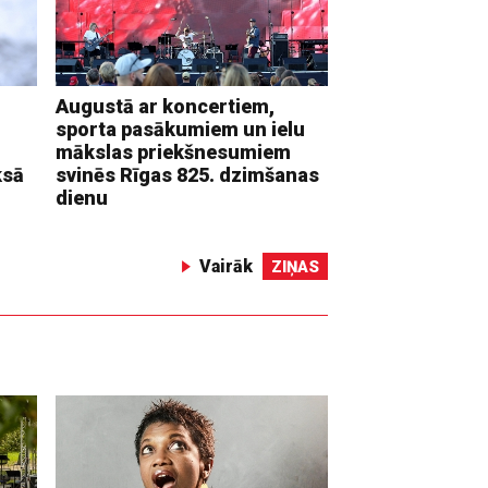
Augustā ar koncertiem,
sporta pasākumiem un ielu
mākslas priekšnesumiem
ksā
svinēs Rīgas 825. dzimšanas
dienu
Vairāk
ZIŅAS