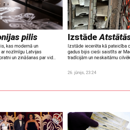
nijas pilis
Izstāde
Atstātā
lis, kas modernā un
Izstāde iecerēta kā pateicība 
ar nozīmīgu Latvijas
gadus bijis cieši saistīts ar M
ratni un zināšanas par vid...
tradīcijām un neskaitāmu cilvē
26. jūnijs, 23:24