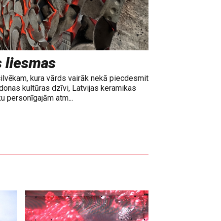
s liesmas
cilvēkam, kura vārds vairāk nekā piecdesmit
adonas kultūras dzīvi, Latvijas keramikas
ku personīgajām atm...