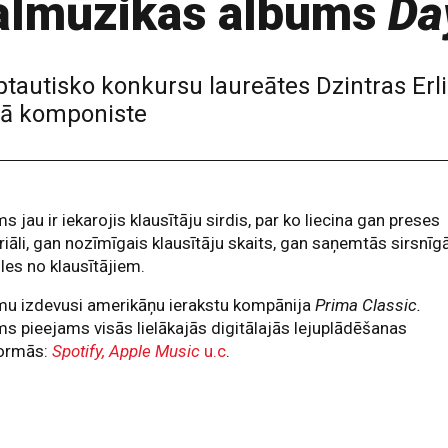
nālmūzikas albums
Da
arptautisko konkursu laureātes Dzintras E
 kā komponiste
s jau ir iekarojis klausītāju sirdis, par ko liecina gan preses
iāli, gan nozīmīgais klausītāju skaits, gan saņemtās sirsnīg
les no klausītājiem.
mu izdevusi amerikāņu ierakstu kompānija
Prima Classic.
s pieejams visās lielākajās digitālajās lejuplādēšanas
formās:
Spotify, Apple Music
u.c
.