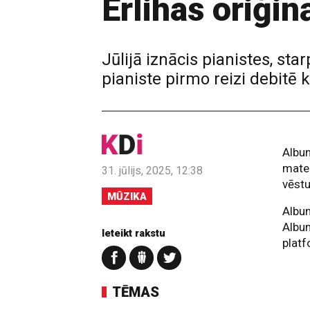
Erlihas oriģi
Jūlijā iznācis pianistes, st
pianiste pirmo reizi debitē
Album
mater
31. jūlijs, 2025, 12:38
vēstu
MŪZIKA
Albu
Album
Ieteikt rakstu
plat
TĒMAS