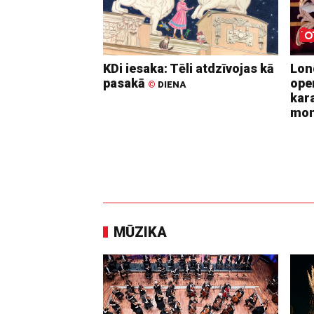
KDi iesaka: Tēli atdzīvojas kā
Lon
pasakā
ope
©
DIENA
kara
mo
MŪZIKA