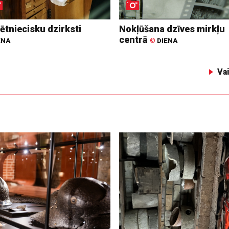
ētniecisku dzirksti
Nokļūšana dzīves mirkļu
centrā
ENA
©
DIENA
Va