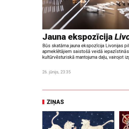
Jauna ekspozīcija
Livo
Būs skatāma jauna ekspozīcija Livonijas pi
apmeklētājiem saistošā veidā iepazīstinās 
kultūrvēsturiskā mantojuma daļu, vairojot izp
26. jūnijs, 23:35
ZIŅAS