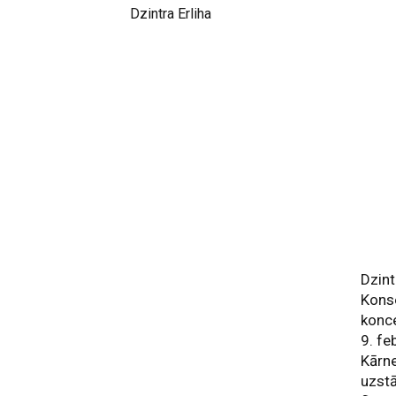
Dzintra Erliha
Dzint
Konse
konce
9. fe
Kārne
uzstā