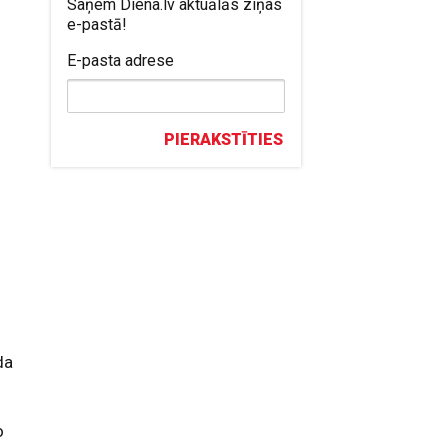
Saņem Diena.lv aktuālās ziņas
e-pastā!
E-pasta adrese
PIERAKSTĪTIES
da
o