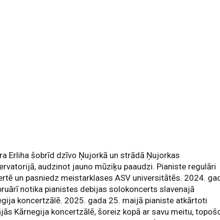
ra Erliha šobrīd dzīvo Ņujorkā un strādā Ņujorkas
rvatorijā, audzinot jauno mūziķu paaudzi. Pianiste regulāri
rtē un pasniedz meistarklases ASV universitātēs. 2024. ga
bruārī notika pianistes debijas solokoncerts slavenajā
gija koncertzālē. 2025. gada 25. maijā pianiste atkārtoti
jās Kārnegija koncertzālē, šoreiz kopā ar savu meitu, topoš