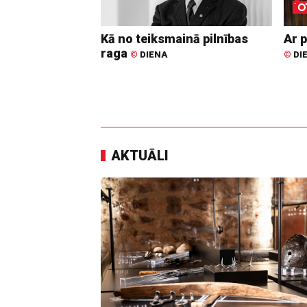
Kā no teiksmainā pilnības
Ar p
raga
©
DIENA
©
DI
AKTUĀLI