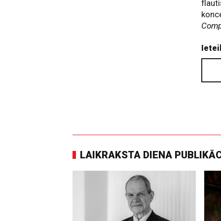
flaut
konce
Compe
Ietei
LAIKRAKSTA DIENA PUBLIKĀ