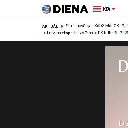
KDi
Ēku renovācija - KĀDS MĀJOKLIS
AKTUĀLI
Latvijas eksporta izcilības
PK futbolā - 202