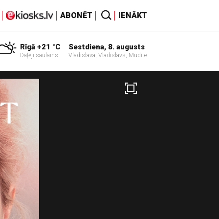
ABONĒT
IENĀKT
Rīgā +21 °C
Sestdiena, 8. augusts
Daļēji saulains
Vladislava, Vladislavs, Mudīte