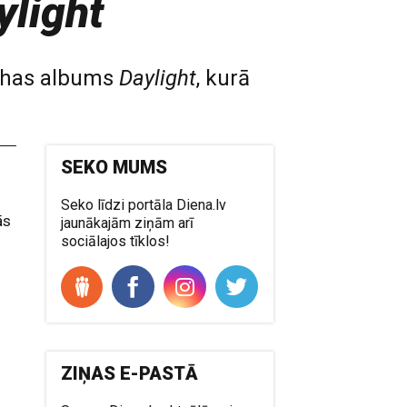
ylight
rlihas albums
Daylight
, kurā
SEKO MUMS
Seko līdzi portāla Diena.lv
ās
jaunākajām ziņām arī
sociālajos tīklos!
ZIŅAS E-PASTĀ