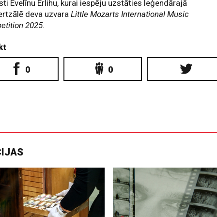
isti Evelīnu Erlihu, kurai iespēju uzstāties leģendārajā
rtzālē deva uzvara
Little Mozarts International Music
tition 2025.
kt
0
0
CIJAS