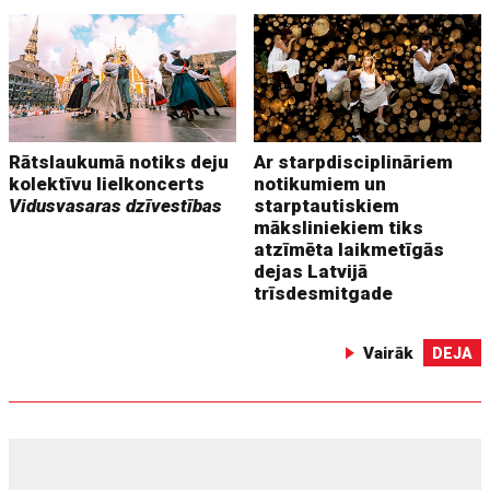
Rātslaukumā notiks deju
Ar starpdisciplināriem
kolektīvu lielkoncerts
notikumiem un
Vidusvasaras dzīvestības
starptautiskiem
māksliniekiem tiks
atzīmēta laikmetīgās
dejas Latvijā
trīsdesmitgade
Vairāk
DEJA