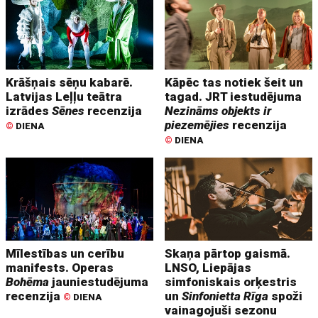
Krāšņais sēņu kabarē.
Kāpēc tas notiek šeit un
Latvijas Leļļu teātra
tagad. JRT iestudējuma
izrādes
Sēnes
recenzija
Nezināms objekts ir
piezemējies
recenzija
©
DIENA
©
DIENA
Mīlestības un cerību
Skaņa pārtop gaismā.
manifests. Operas
LNSO, Liepājas
Bohēma
jauniestudējuma
simfoniskais orķestris
recenzija
un
Sinfonietta Rīga
spoži
©
DIENA
vainagojuši sezonu