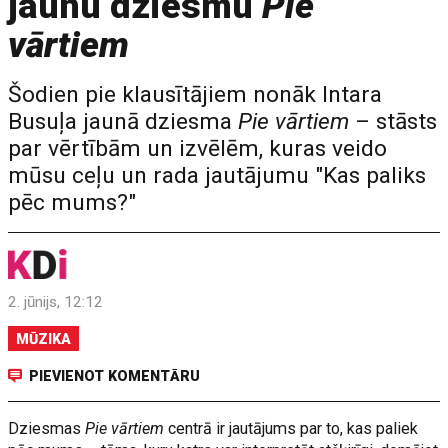
jaunu dziesmu
Pie
vārtiem
Šodien pie klausītājiem nonāk Intara
Busuļa jaunā dziesma
Pie vārtiem
– stāsts
par vērtībām un izvēlēm, kuras veido
mūsu ceļu un rada jautājumu "Kas paliks
pēc mums?"
2. jūnijs, 12:12
MŪZIKA
PIEVIENOT KOMENTĀRU
Dziesmas
Pie vārtiem
centrā ir jautājums par to, kas paliek