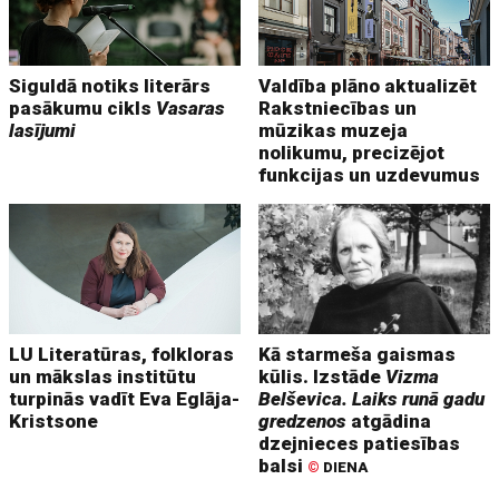
Siguldā notiks literārs
Valdība plāno aktualizēt
pasākumu cikls
Vasaras
Rakstniecības un
lasījumi
mūzikas muzeja
nolikumu, precizējot
funkcijas un uzdevumus
LU Literatūras, folkloras
Kā starmeša gaismas
un mākslas institūtu
kūlis. Izstāde
Vizma
turpinās vadīt Eva Eglāja-
Belševica. Laiks runā gadu
Kristsone
gredzenos
atgādina
dzejnieces patiesības
balsi
©
DIENA