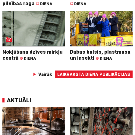
pilnības raga
©
DIENA
©
DIENA
Nokļūšana dzīves mirkļu
Dabas balsis, plastmasa
centrā
un insekti
©
DIENA
©
DIENA
Vairāk
LAIKRAKSTA DIENA PUBLIKĀCIJAS
AKTUĀLI