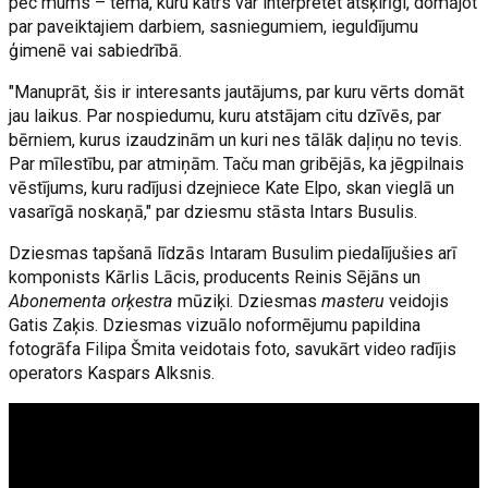
pēc mums – tēma, kuru katrs var interpretēt atšķirīgi, domājot
par paveiktajiem darbiem, sasniegumiem, ieguldījumu
ģimenē vai sabiedrībā.
"Manuprāt, šis ir interesants jautājums, par kuru vērts domāt
jau laikus. Par nospiedumu, kuru atstājam citu dzīvēs, par
bērniem, kurus izaudzinām un kuri nes tālāk daļiņu no tevis.
Par mīlestību, par atmiņām. Taču man gribējās, ka jēgpilnais
vēstījums, kuru radījusi dzejniece Kate Elpo, skan vieglā un
vasarīgā noskaņā," par dziesmu stāsta Intars Busulis.
Dziesmas tapšanā līdzās Intaram Busulim piedalījušies arī
komponists Kārlis Lācis, producents Reinis Sējāns un
Abonementa orķestra
mūziķi. Dziesmas
masteru
veidojis
Gatis Zaķis. Dziesmas vizuālo noformējumu papildina
fotogrāfa Filipa Šmita veidotais foto, savukārt video radījis
operators Kaspars Alksnis.