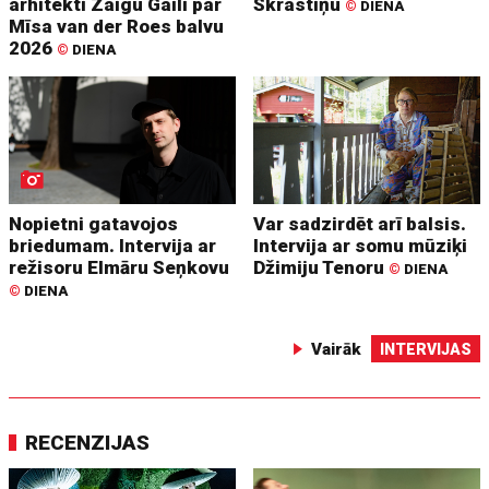
arhitekti Zaigu Gaili par
Skrastiņu
©
DIENA
Mīsa van der Roes balvu
2026
©
DIENA
Nopietni gatavojos
Var sadzirdēt arī balsis.
briedumam. Intervija ar
Intervija ar somu mūziķi
režisoru Elmāru Seņkovu
Džimiju Tenoru
©
DIENA
©
DIENA
Vairāk
INTERVIJAS
RECENZIJAS