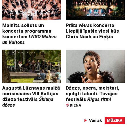
Mainīts solists un
Prāta vētras
koncerta
koncerta programma
Liepājā īpašie viesi būs
koncertam
LNSO Mālers
Chris Noah un Fiņķis
un Voltons
Augustā Lūznavas muižā
Džezs, opera, meistari,
norisināsies VIII Baltijas
spilgti talanti. Tuvojas
džeza festivāls
Škiuņa
festivāls
Rīgas ritmi
džezs
©
DIENA
Vairāk
MŪZIKA