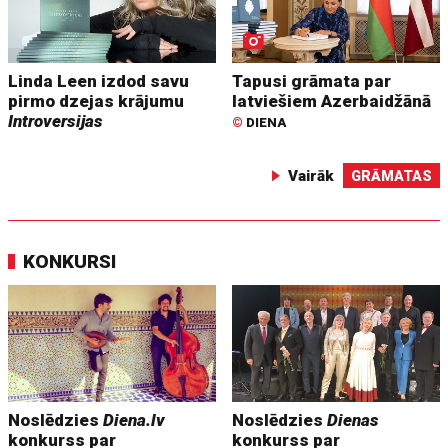
Linda Leen izdod savu
Tapusi grāmata par
pirmo dzejas krājumu
latviešiem Azerbaidžānā
Introversijas
©
DIENA
Vairāk
GRĀMATAS
KONKURSI
Noslēdzies
Diena.lv
Noslēdzies
Dienas
konkurss par
konkurss par