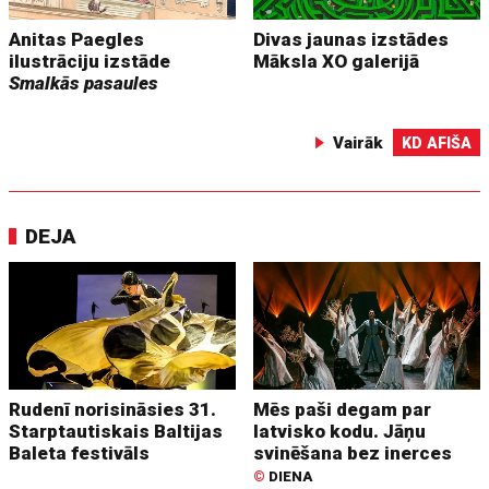
Anitas Paegles
Divas jaunas izstādes
ilustrāciju izstāde
Māksla XO galerijā
Smalkās pasaules
Vairāk
KD AFIŠA
DEJA
Rudenī norisināsies 31.
Mēs paši degam par
Starptautiskais Baltijas
latvisko kodu. Jāņu
Baleta festivāls
svinēšana bez inerces
©
DIENA