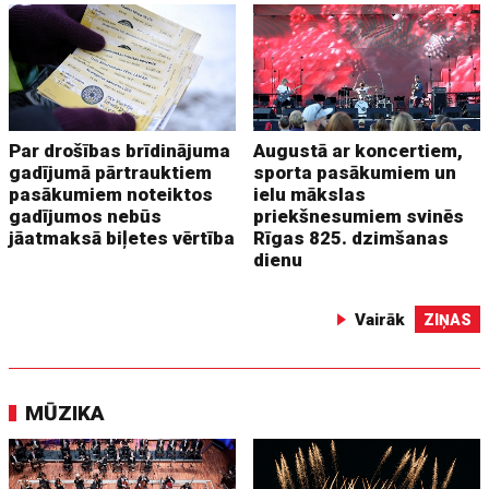
Par drošības brīdinājuma
Augustā ar koncertiem,
gadījumā pārtrauktiem
sporta pasākumiem un
pasākumiem noteiktos
ielu mākslas
gadījumos nebūs
priekšnesumiem svinēs
jāatmaksā biļetes vērtība
Rīgas 825. dzimšanas
dienu
Vairāk
ZIŅAS
MŪZIKA