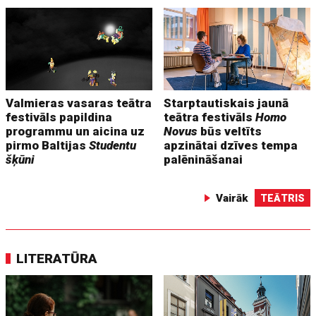
Valmieras vasaras teātra
Starptautiskais jaunā
festivāls papildina
teātra festivāls
Homo
programmu un aicina uz
Novus
būs veltīts
pirmo Baltijas
Studentu
apzinātai dzīves tempa
šķūni
palēnināšanai
Vairāk
TEĀTRIS
LITERATŪRA