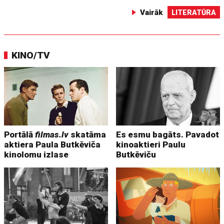
Vairāk
LITERATŪRA
KINO/TV
Portālā
filmas.lv
skatāma
Es esmu bagāts. Pavadot
aktiera Paula Butkēviča
kinoaktieri Paulu
kinolomu izlase
Butkēviču