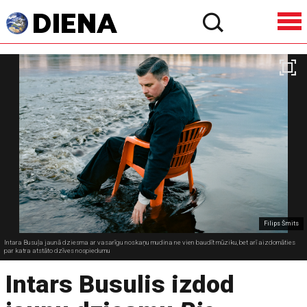
Filips Šmits
Intara Busuļa jaunā dziesma ar vasarīgu noskaņu mudina ne vien baudīt mūziku, bet arī aizdomāties
par katra atstāto dzīves nospiedumu
Intars Busulis izdod