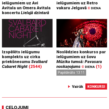
ielūgumiem uz Avi
ielūgumiem uz Retro
Avitala un Omera Avitala
vakaru Jelgavā
©
DIENA
koncertu
Lielajā dzintarā
Izspēlēts ielūgumu
Noslēdzies konkurss par
komplekts uz cirka
ielūgumiem uz šovu
priekšnesumu
Svalbard
Mūzika tumsā: Pavasara
Cabaret Night
(2544)
noskaņojums
(1)
©
DIENA
Papildināts 13:11
Vairāk
KONKURSI
CEĻOJUMI