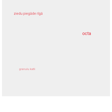
ziedu piegāde rīgā
meliorācijas darbi
octa
dziļurbums
kravu apdrošināšana
granulu katli
siltumsūknis