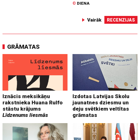
©
DIENA
Vairāk
RECENZIJAS
GRĀMATAS
Iznācis meksikāņu
Izdotas Latvijas Skolu
rakstnieka Huana Rulfo
jaunatnes dziesmu un
stāstu krājums
deju svētkiem veltītas
Līdzenums liesmās
grāmatas