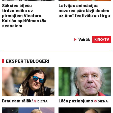
Sāksies biļešu
Latvijas animācijas
tirdzniecība uz
nozares pārstāvji dosies
pirmajiem Viestura
uz Ansī festivālu un tirgu
Kairiša spēlfilmas
Uļa
seansiem
Vairāk
KINO/TV
EKSPERTI/BLOGERI
Braucam tālāk!
Lāča paziņojums
©
DIENA
©
DIENA