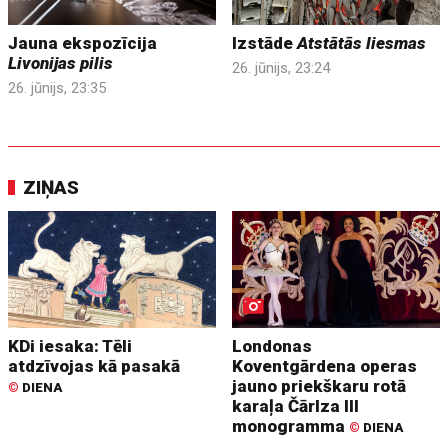
Jauna ekspozīcija
Izstāde
Atstātās liesmas
Livonijas pilis
26. jūnijs, 23:24
26. jūnijs, 23:35
ZIŅAS
KDi iesaka: Tēli
Londonas
atdzīvojas kā pasakā
Koventgārdena operas
jauno priekškaru rotā
©
DIENA
karaļa Čārlza III
monogramma
©
DIENA