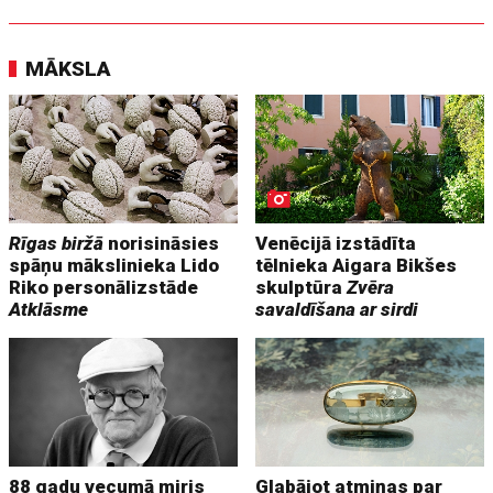
MĀKSLA
Rīgas biržā
norisināsies
Venēcijā izstādīta
spāņu mākslinieka Lido
tēlnieka Aigara Bikšes
Riko personālizstāde
skulptūra
Zvēra
Atklāsme
savaldīšana ar sirdi
88 gadu vecumā miris
Glabājot atmiņas par