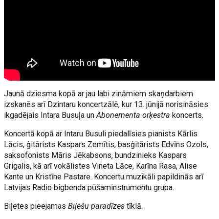
Jaunā dziesma kopā ar jau labi zināmiem skaņdarbiem
izskanēs arī Dzintaru koncertzālē, kur 13. jūnijā norisināsies
ikgadējais Intara Busuļa un
Abonementa orķestra
koncerts.
Koncertā kopā ar Intaru Busuli piedalīsies pianists Kārlis
Lācis, ģitārists Kaspars Zemītis, basģitārists Edvīns Ozols,
saksofonists Māris Jēkabsons, bundzinieks Kaspars
Grigalis, kā arī vokālistes Vineta Lāce, Karīna Rasa, Alise
Kante un Kristīne Pastare. Koncertu muzikāli papildinās arī
Latvijas Radio bigbenda pūšaminstrumentu grupa.
Biļetes pieejamas
Biļešu paradīzes
tīklā.