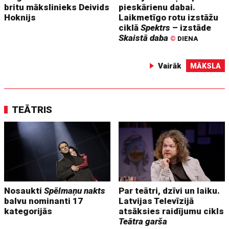
britu mākslinieks Deivids
pieskārienu dabai.
Hoknijs
Laikmetīgo rotu izstāžu
ciklā
Spektrs
– izstāde
Skaistā daba
©
DIENA
Vairāk
MĀKSLA
TEĀTRIS
Nosaukti
Spēlmaņu nakts
Par teātri, dzīvi un laiku.
balvu nominanti 17
Latvijas Televīzijā
kategorijās
atsāksies raidījumu cikls
Teātra garša