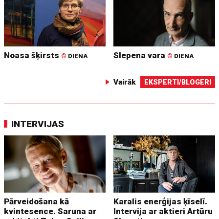
Noasa šķirsts
Slepena vara
©
DIENA
©
DIENA
Vairāk
EKSPERTI/BLOGERI
INTERVIJAS
Pārveidošana kā
Karalis enerģijas ķīselī.
kvintesence. Saruna ar
Intervija ar aktieri Artūru