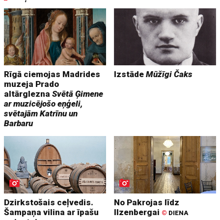
Rīgā ciemojas Madrides
Izstāde
Mūžīgi Čaks
muzeja Prado
altārglezna
Svētā Ģimene
ar muzicējošo eņģeli,
svētajām Katrīnu un
Barbaru
Dzirkstošais ceļvedis.
No Pakrojas līdz
Šampaņa vilina ar īpašu
Ilzenbergai
©
DIENA