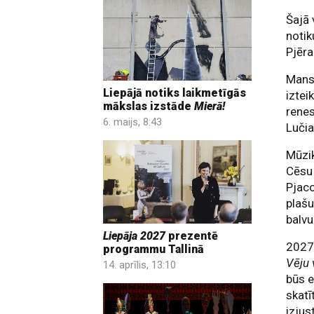
Šajā 
notik
Pjēra
Mansī
Liepājā notiks laikmetīgās
iztei
mākslas izstāde
Mierā!
rene
6. maijs, 8:43
Lučia
Mūzik
Cēsu 
Pjac
plašu
balv
Liepāja 2027
prezentē
2027.
programmu Tallinā
Vēju 
14. aprīlis, 13:10
būs e
skatī
izjus