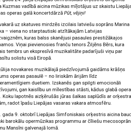
 Kuzmas vadībā aicina mūzikas mīļotājus uz skaistu Liepāj
ras operas galā koncertdārzā
Pūt, vējiņi!
vakarā uz skatuves mirdzēs izcilais latviešu soprāns Marina
a – viena no starptautiski atzītākajām Latvijas
vaigznēm, kuras balss skanējusi pasaules prestižākajos
amos. Viņai pievienosies franču tenors Žiljēns Bērs, kura
is tembrs un ekspresīvā muzikalitāte padarījuši viņu par
asītu solistu visā Eiropā.
jūlija novakares muzikālajā piedzīvojumā gaidāms krāšņs
ums operas pasaulē – no liriskām ārijām līdz
eramentīgiem duetiem. Izskanēs gan spilgti emocionāli
īvojumi, gan kaislību un mīlestības stāsti, kādus glabā oper
. Koku lapotnēs aizķērušās jūras šalkas saplūdīs ar orķestr
m, radot īpašu Liepājas vasaras vakara atmosfēru.
 gada 9. oktobrī Liepājas Simfoniskais orķestris aicina baud
iski barokālu opermūzikas programmu ar čīliešu mecosoprā
nu Mansīni galvenajā lomā.