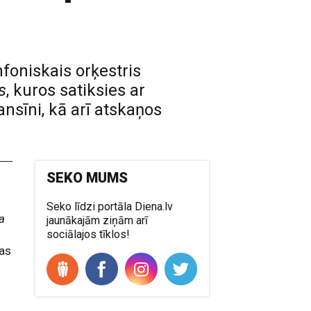
foniskais orķestris
s
, kuros satiksies ar
nsīni, kā arī atskaņos
SEKO MUMS
Seko līdzi portāla Diena.lv
a
jaunākajām ziņām arī
sociālajos tīklos!
vas