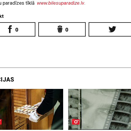
u paradīzes tīklā
www.bilesuparadize.lv
.
kt
0
0
CIJAS