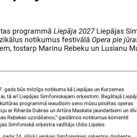
lsētas programmā
Liepāja 2027
Liepājas Sim
zikālus notikumus festivālā
Opera pie jūra
stiem, tostarp Marinu Rebeku un Lusianu Ma
7. gads būs milzīgs notikums kā Liepājas un Kurzemes
rai, tā arī Liepājas Simfoniskajam orķestrim. Bagātajā
Liepāj
kultūras programmā ieaudīsim seno mūsu pilsētas operas
ciju ar Riharda Dubras un Artūra Maskata jaundarbiem un dī
nas Rebekas uzstāšanos,” gaidāmos notikumus komentē
jas Simfoniskā orķestra vadītājs Uldis Lipskis.
 gada 24. jūlijā Liepājas Simfoniskais orķestris diriģenta