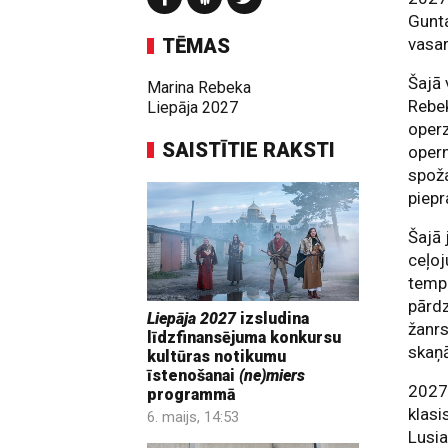
Gunta
TĒMAS
vasa
Šajā 
Marina Rebeka
Rebek
Liepāja 2027
operz
SAISTĪTIE RAKSTI
opern
spoža
piepr
Šajā 
ceļoj
temp
pārdz
Liepāja 2027
izsludina
žanrs
līdzfinansējuma konkursu
skaņā
kultūras notikumu
īstenošanai
(ne)miers
2027.
programmā
klas
6. maijs, 14:53
Lusia