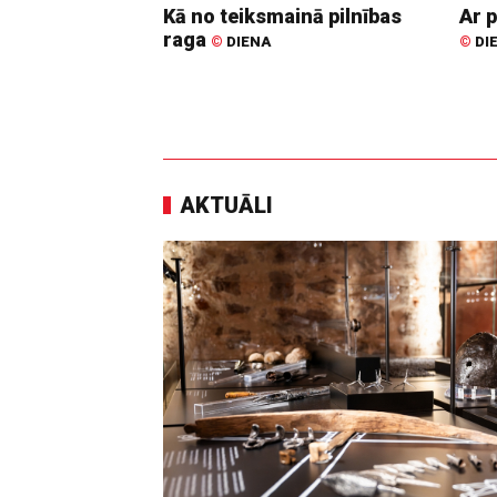
Kā no teiksmainā pilnības
Ar p
raga
©
DIENA
©
DI
AKTUĀLI