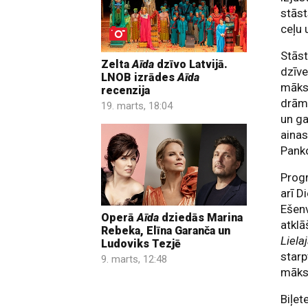
stāst
ceļu 
Stāst
Zelta
Aīda
dzīvo Latvijā.
dzīve
LNOB izrādes
Aīda
māksl
recenzija
drām
19. marts, 18:04
un ga
ainas
Panko
Pro
arī D
Ešenv
Operā
Aīda
dziedās Marina
atklā
Rebeka, Elīna Garanča un
Liela
Ludoviks Tezjē
starp
9. marts, 12:48
māksl
Biļet