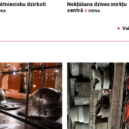
ētniecisku dzirksti
Nokļūšana dzīves mirkļu
centrā
ENA
©
DIENA
Va