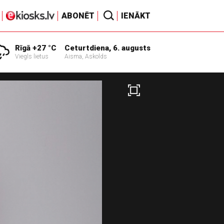
ABONĒT
IENĀKT
Rīgā +27 °C
Ceturtdiena, 6. augusts
Viegls lietus
Aisma, Askolds