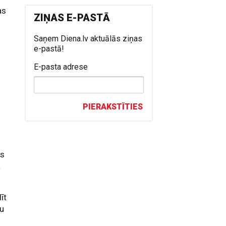
as
ZIŅAS E-PASTĀ
Saņem Diena.lv aktuālās ziņas
e-pastā!
E-pasta adrese
PIERAKSTĪTIES
as
a
īt
nu