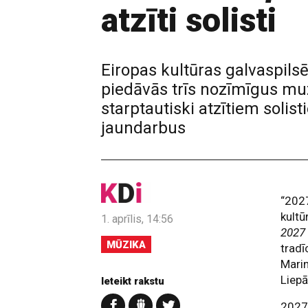
atzīti solisti
Eiropas kultūras galvaspi
piedāvās trīs nozīmīgus mu
starptautiski atzītiem soli
jaundarbus
“202
kultū
1. aprīlis, 14:56
2027
MŪZIKA
tradī
Mari
Liepā
Ieteikt rakstu
2027.