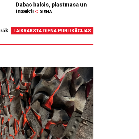
Dabas balsis, plastmasa un
insekti
©
DIENA
irāk
LAIKRAKSTA DIENA PUBLIKĀCIJAS