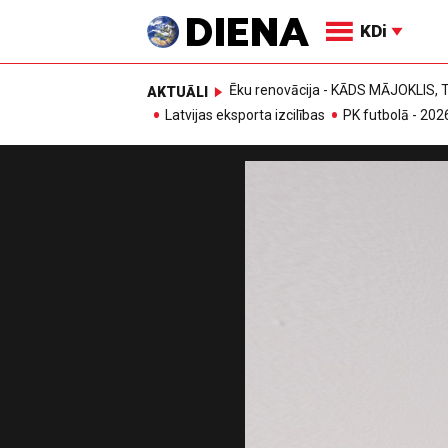
KDi
Ēku renovācija - KĀDS MĀJOKLIS
AKTUĀLI
Latvijas eksporta izcilības
PK futbolā - 202