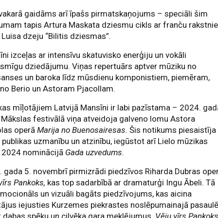
vakarā gaidāms arī īpašs pirmatskaņojums – speciāli šim
umam tapis Artura Maskata dziesmu cikls ar franču rakstni
 Luisa dzeju “Bilitis dziesmas”.
ni izceļas ar intensīvu skatuvisko enerģiju un vokāli
ksmīgu dziedājumu. Viņas repertuārs aptver mūziku no
sanses un baroka līdz mūsdienu komponistiem, piemēram,
no Berio un Astoram Pjacollam.
as mīļotājiem Latvijā Mansīni ir labi pazīstama – 2024. gad
Mākslas festivālā viņa atveidoja galveno lomu Astora
olas operā
Marija no Buenosairesas.
Šis notikums piesaistīja
 publikas uzmanību un atzinību, iegūstot arī Lielo mūzikas
u 2024 nominācijā
Gada uzvedums.
 gada 5. novembrī pirmizrādi piedzīvos Riharda Dubras ope
vīrs Pankoks,
kas top sadarbībā ar dramaturģi Ingu Ābeli. Tā
mocionāls un vizuāli bagāts piedzīvojums, kas aicina
tājus iejusties Kurzemes piekrastes noslēpumainajā pasaulē
t dabas spēku un cilvēka gara meklējumus.
Vēju vīrs Pankok