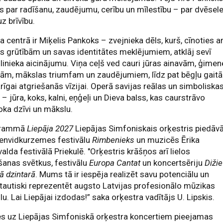
s par radīšanu, zaudējumu, cerību un mīlestību – par dvēsel
uz brīvību.
a centrā ir Miķelis Pankoks – zvejnieka dēls, kurš, cīnoties a
s grūtībām un savas identitātes meklējumiem, atklāj sevī
inieka aicinājumu. Viņa ceļš ved cauri jūras ainavām, ģime
ām, mākslas triumfam un zaudējumiem, līdz pat bēgļu gait
rīgai atgriešanās vīzijai. Operā savijas reālas un simboliska
 – jūra, koks, kalni, eņģeļi un Dieva balss, kas caurstrāvo
ka dzīvi un mākslu.
grammā
Liepāja 2027
Liepājas Simfoniskais orķestris piedāv
ienvidkurzemes festivālu
Rimbenieks
un muzicēs Ērika
alda festivālā Priekulē. "Orķestris krāšņos arī lielos
šanas svētkus, festivālu
Europa Cantat
un koncertsēriju
Dižie
jā dzintarā
. Mums tā ir iespēja realizēt savu potenciālu un
tautiski reprezentēt augsto Latvijas profesionālo mūzikas
u. Lai Liepājai izdodas!” saka orķestra vadītājs U. Lipskis.
es uz Liepājas Simfoniskā orķestra koncertiem pieejamas