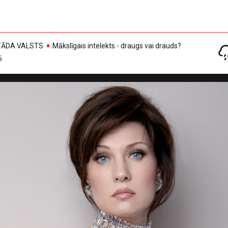
, TĀDA VALSTS
Mākslīgais intelekts - draugs vai drauds?
6