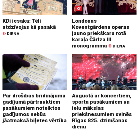
KDi iesaka: Tēli
Londonas
atdzīvojas kā pasakā
Koventgārdena operas
jauno priekškaru rotā
©
DIENA
karaļa Čārlza III
monogramma
©
DIENA
Par drošības brīdinājuma
Augustā ar koncertiem,
gadījumā pārtrauktiem
sporta pasākumiem un
pasākumiem noteiktos
ielu mākslas
gadījumos nebūs
priekšnesumiem svinēs
jāatmaksā biļetes vērtība
Rīgas 825. dzimšanas
dienu