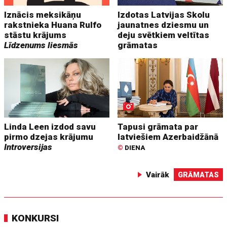
Iznācis meksikāņu
Izdotas Latvijas Skolu
rakstnieka Huana Rulfo
jaunatnes dziesmu un
stāstu krājums
deju svētkiem veltītas
Līdzenums liesmās
grāmatas
Linda Leen izdod savu
Tapusi grāmata par
pirmo dzejas krājumu
latviešiem Azerbaidžānā
Introversijas
©
DIENA
Vairāk
GRĀMATAS
KONKURSI