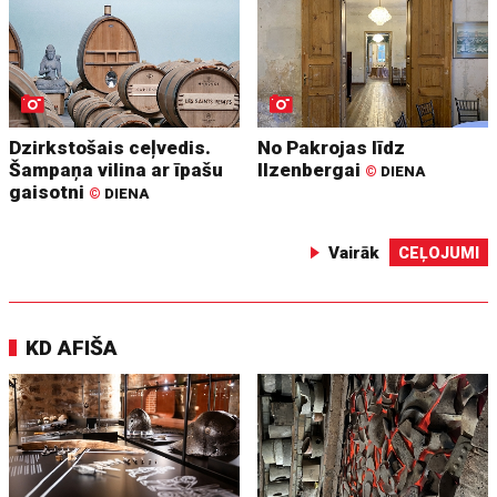
Dzirkstošais ceļvedis.
No Pakrojas līdz
Šampaņa vilina ar īpašu
Ilzenbergai
©
DIENA
gaisotni
©
DIENA
Vairāk
CEĻOJUMI
KD AFIŠA