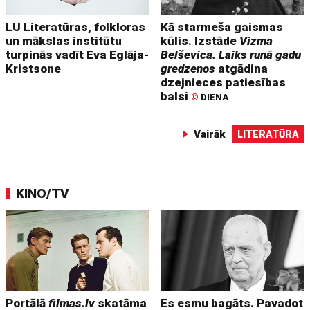
LU Literatūras, folkloras
Kā starmeša gaismas
un mākslas institūtu
kūlis. Izstāde
Vizma
turpinās vadīt Eva Eglāja-
Belševica. Laiks runā gadu
Kristsone
gredzenos
atgādina
dzejnieces patiesības
balsi
©
DIENA
Vairāk
LITERATŪRA
KINO/TV
Portālā
filmas.lv
skatāma
Es esmu bagāts. Pavadot