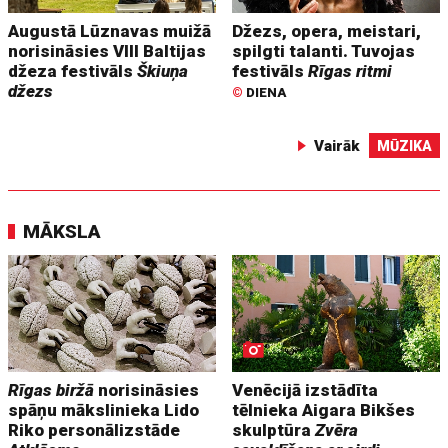
Augustā Lūznavas muižā
Džezs, opera, meistari,
norisināsies VIII Baltijas
spilgti talanti. Tuvojas
džeza festivāls
Škiuņa
festivāls
Rīgas ritmi
džezs
©
DIENA
Vairāk
MŪZIKA
MĀKSLA
Rīgas biržā
norisināsies
Venēcijā izstādīta
spāņu mākslinieka Lido
tēlnieka Aigara Bikšes
Riko personālizstāde
skulptūra
Zvēra