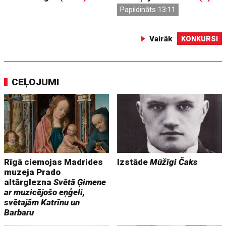
Papildināts 13:11
Vairāk
KONKURSI
CEĻOJUMI
Rīgā ciemojas Madrides
Izstāde
Mūžīgi Čaks
muzeja Prado
altārglezna
Svētā Ģimene
ar muzicējošo eņģeli,
svētajām Katrīnu un
Barbaru