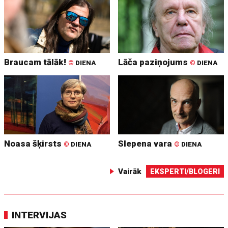
Braucam tālāk!
Lāča paziņojums
©
DIENA
©
DIENA
Noasa šķirsts
Slepena vara
©
DIENA
©
DIENA
Vairāk
EKSPERTI/BLOGERI
INTERVIJAS