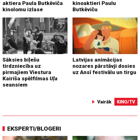
aktiera Paula Butkēviča
kinoaktieri Paulu
kinolomu izlase
Butkēviču
Sāksies biļešu
Latvijas animācijas
tirdzniecība uz
nozares pārstāvji dosies
pirmajiem Viestura
uz Ansī festivālu un tirgu
Kairiša spēlfilmas
Uļa
seansiem
Vairāk
KINO/TV
EKSPERTI/BLOGERI