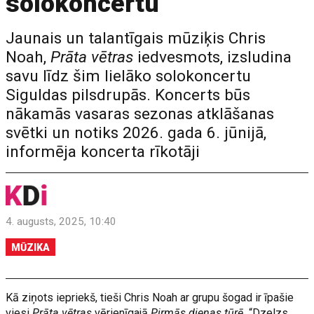
solokoncertu
Jaunais un talantīgais mūziķis Chris
Noah,
Prāta vētras
iedvesmots, izsludina
savu līdz šim lielāko solokoncertu
Siguldas pilsdrupās. Koncerts būs
nākamās vasaras sezonas atklāšanas
svētki un notiks 2026. gada 6. jūnijā,
informēja koncerta rīkotāji
4. augusts, 2025, 10:40
MŪZIKA
Kā ziņots iepriekš, tieši Chris Noah ar grupu šogad ir īpašie
viesi
Prāta vētras
vērienīgajā
Pirmās dienas tūrē.
“Dzelzs