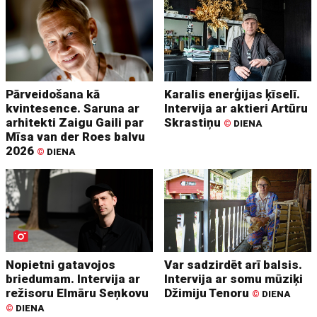
Pārveidošana kā
Karalis enerģijas ķīselī.
kvintesence. Saruna ar
Intervija ar aktieri Artūru
arhitekti Zaigu Gaili par
Skrastiņu
©
DIENA
Mīsa van der Roes balvu
2026
©
DIENA
Nopietni gatavojos
Var sadzirdēt arī balsis.
briedumam. Intervija ar
Intervija ar somu mūziķi
režisoru Elmāru Seņkovu
Džimiju Tenoru
©
DIENA
©
DIENA