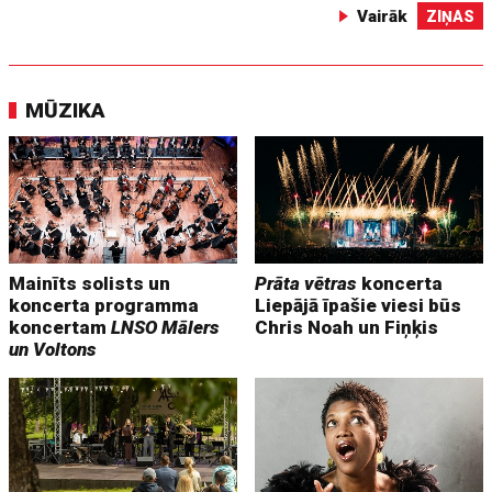
Vairāk
ZIŅAS
MŪZIKA
Mainīts solists un
Prāta vētras
koncerta
koncerta programma
Liepājā īpašie viesi būs
koncertam
LNSO Mālers
Chris Noah un Fiņķis
un Voltons