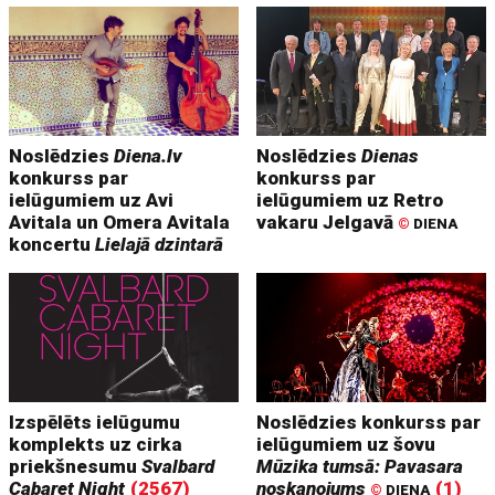
Noslēdzies
Diena.lv
Noslēdzies
Dienas
konkurss par
konkurss par
ielūgumiem uz Avi
ielūgumiem uz Retro
Avitala un Omera Avitala
vakaru Jelgavā
©
DIENA
koncertu
Lielajā dzintarā
Izspēlēts ielūgumu
Noslēdzies konkurss par
komplekts uz cirka
ielūgumiem uz šovu
priekšnesumu
Svalbard
Mūzika tumsā: Pavasara
Cabaret Night
(2567)
noskaņojums
(1)
©
DIENA