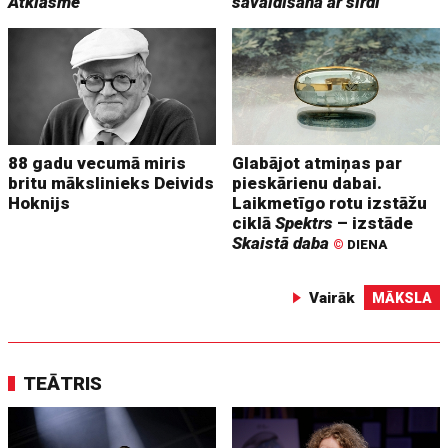
Atklāsme
savaldīšana ar sirdi
88 gadu vecumā miris
Glabājot atmiņas par
britu mākslinieks Deivids
pieskārienu dabai.
Hoknijs
Laikmetīgo rotu izstāžu
ciklā
Spektrs
– izstāde
Skaistā daba
©
DIENA
Vairāk
MĀKSLA
TEĀTRIS