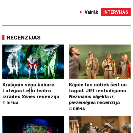
Vairāk
INTERVIJAS
RECENZIJAS
Krāšņais sēņu kabarē.
Kāpēc tas notiek šeit un
Latvijas Leļļu teātra
tagad. JRT iestudējuma
izrādes
Sēnes
recenzija
Nezināms objekts ir
piezemējies
recenzija
©
DIENA
©
DIENA