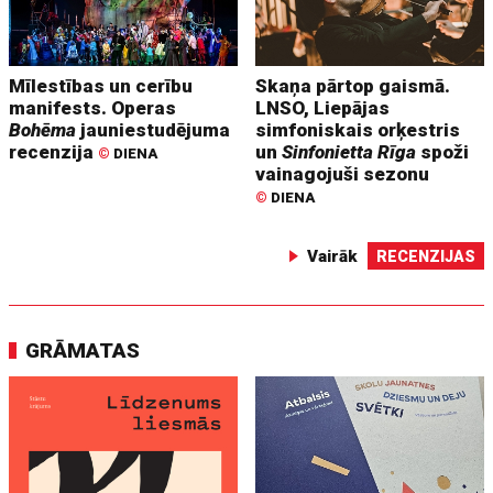
Mīlestības un cerību
Skaņa pārtop gaismā.
manifests. Operas
LNSO, Liepājas
Bohēma
jauniestudējuma
simfoniskais orķestris
recenzija
un
Sinfonietta Rīga
spoži
©
DIENA
vainagojuši sezonu
©
DIENA
Vairāk
RECENZIJAS
GRĀMATAS