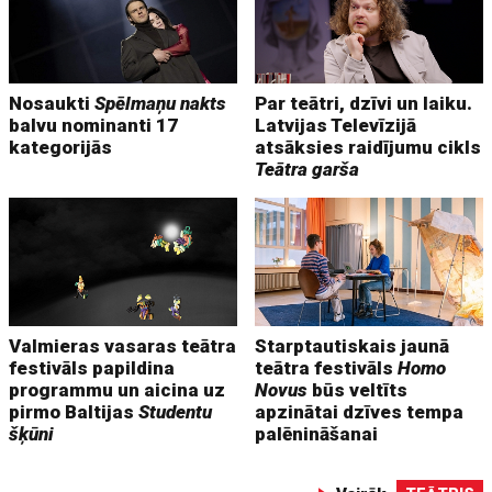
Nosaukti
Spēlmaņu nakts
Par teātri, dzīvi un laiku.
balvu nominanti 17
Latvijas Televīzijā
kategorijās
atsāksies raidījumu cikls
Teātra garša
Valmieras vasaras teātra
Starptautiskais jaunā
festivāls papildina
teātra festivāls
Homo
programmu un aicina uz
Novus
būs veltīts
pirmo Baltijas
Studentu
apzinātai dzīves tempa
šķūni
palēnināšanai