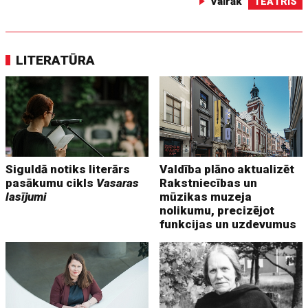
Vairāk
TEĀTRIS
LITERATŪRA
Siguldā notiks literārs
Valdība plāno aktualizēt
pasākumu cikls
Vasaras
Rakstniecības un
lasījumi
mūzikas muzeja
nolikumu, precizējot
funkcijas un uzdevumus