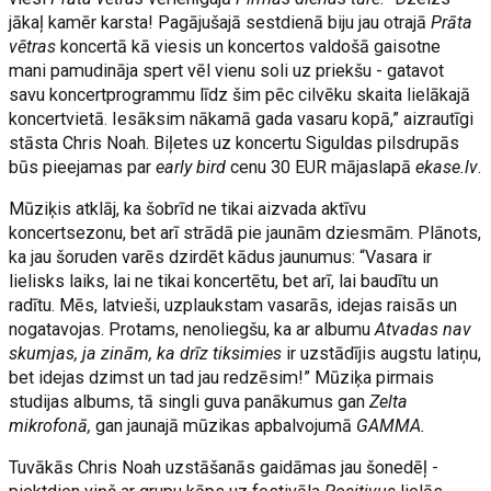
jākaļ kamēr karsta! Pagājušajā sestdienā biju jau otrajā
Prāta
vētras
koncertā kā viesis un koncertos valdošā gaisotne
mani pamudināja spert vēl vienu soli uz priekšu - gatavot
savu koncertprogrammu līdz šim pēc cilvēku skaita lielākajā
koncertvietā. Iesāksim nākamā gada vasaru kopā,” aizrautīgi
stāsta Chris Noah. Biļetes uz koncertu Siguldas pilsdrupās
būs pieejamas par
early bird
cenu 30 EUR mājaslapā
ekase.lv
.
Mūziķis atklāj, ka šobrīd ne tikai aizvada aktīvu
koncertsezonu, bet arī strādā pie jaunām dziesmām. Plānots,
ka jau šoruden varēs dzirdēt kādus jaunumus: “Vasara ir
lielisks laiks, lai ne tikai koncertētu, bet arī, lai baudītu un
radītu. Mēs, latvieši, uzplaukstam vasarās, idejas raisās un
nogatavojas. Protams, nenoliegšu, ka ar albumu
Atvadas nav
skumjas, ja zinām, ka drīz tiksimies
ir uzstādījis augstu latiņu,
bet idejas dzimst un tad jau redzēsim!” Mūziķa pirmais
studijas albums, tā singli guva panākumus gan
Zelta
mikrofonā,
gan jaunajā mūzikas apbalvojumā
GAMMA.
Tuvākās Chris Noah uzstāšanās gaidāmas jau šonedēļ -