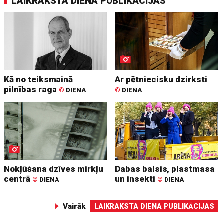
LAIKRAKSTA DIENA PUBLIKĀCIJAS
Kā no teiksmainā
Ar pētniecisku dzirksti
pilnības raga
©
DIENA
©
DIENA
Nokļūšana dzīves mirkļu
Dabas balsis, plastmasa
centrā
un insekti
©
DIENA
©
DIENA
Vairāk
LAIKRAKSTA DIENA PUBLIKĀCIJAS