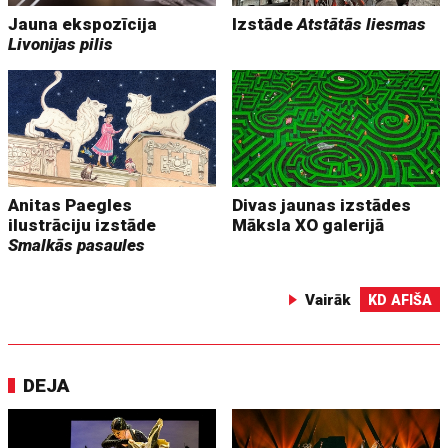
Jauna ekspozīcija
Izstāde
Atstātās liesmas
Livonijas pilis
Anitas Paegles
Divas jaunas izstādes
ilustrāciju izstāde
Māksla XO galerijā
Smalkās pasaules
Vairāk
KD AFIŠA
DEJA