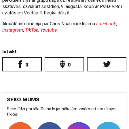
piektdien viņš ar grupu kāps uz festivāla
Positivus
lielās
skatuves, savukārt sestdien, 9. augustā, kopā ar
Prāta vētru
uzstāsies Ventspilī, Reņķa dārzā.
Aktuālā informācija par Chris Noah meklējama
Facebook
,
Instagram
,
TikTok
,
Youtube
.
Ieteikt
0
0
SEKO MUMS
Seko līdzi portāla Diena.lv jaunākajām ziņām arī sociālajos
tīklos!