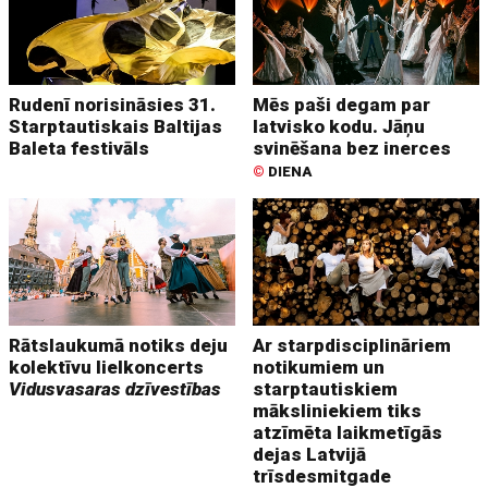
Rudenī norisināsies 31.
Mēs paši degam par
Starptautiskais Baltijas
latvisko kodu. Jāņu
Baleta festivāls
svinēšana bez inerces
©
DIENA
Rātslaukumā notiks deju
Ar starpdisciplināriem
kolektīvu lielkoncerts
notikumiem un
Vidusvasaras dzīvestības
starptautiskiem
māksliniekiem tiks
atzīmēta laikmetīgās
dejas Latvijā
trīsdesmitgade