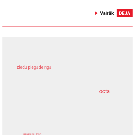
Vairāk
DEJA
ziedu piegāde rīgā
meliorācijas darbi
octa
dziļurbums
kravu apdrošināšana
granulu katli