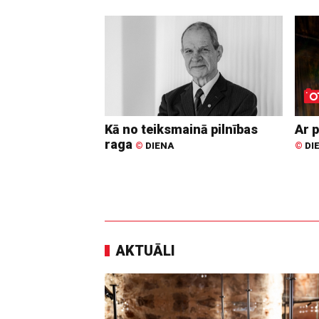
Kā no teiksmainā pilnības
Ar p
raga
©
DIENA
©
DI
AKTUĀLI