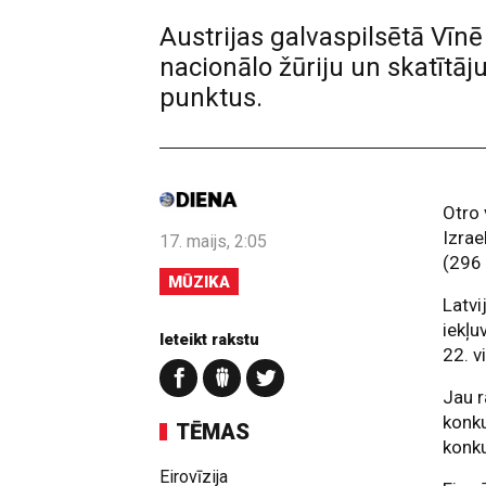
Austrijas galvaspilsētā Vīnē
nacionālo žūriju un skatīt
punktus.
Otro
Izrae
17. maijs, 2:05
(296 
MŪZIKA
Latvi
iekļu
Ieteikt rakstu
22. v
Jau r
konku
TĒMAS
konku
Eirovīzija