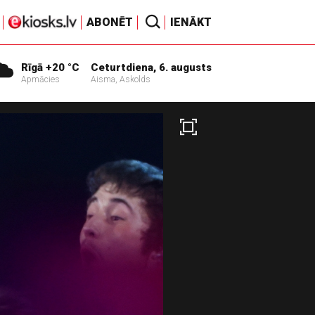
ABONĒT
IENĀKT
Rīgā +20 °C
Ceturtdiena, 6. augusts
Apmācies
Aisma, Askolds