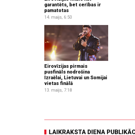
garantēts, bet cerības ir
pamatotas
14. maijs, 6:50
Eirovīzijas pirmais
pusfināls nodrošina
Izraēlai, Lietuvai un Somijai
vietas finālā
13. maijs, 7:18
LAIKRAKSTA DIENA PUBLIKĀ