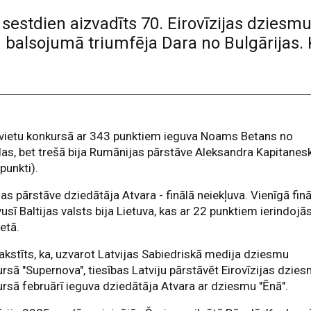
 sestdien aizvadīts 70. Eirovīzijas dziesmu
āju balsojumā triumfēja Dara no Bulgārija
 vietu konkursā ar 343 punktiem ieguva Noams Betans no
las, bet trešā bija Rumānijas pārstāve Aleksandra Kapitanes
punkti).
jas pārstāve dziedātāja Atvara - finālā neiekļuva. Vienīgā fin
vusī Baltijas valsts bija Lietuva, kas ar 22 punktiem ierindojā
ietā.
akstīts, ka, uzvarot Latvijas Sabiedriskā medija dziesmu
rsā "Supernova", tiesības Latviju pārstāvēt Eirovīzijas dzie
rsā februārī ieguva dziedātāja Atvara ar dziesmu "Ēnā".