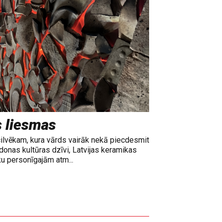
s liesmas
cilvēkam, kura vārds vairāk nekā piecdesmit
adonas kultūras dzīvi, Latvijas keramikas
ku personīgajām atm...