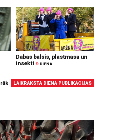
Dabas balsis, plastmasa un
insekti
©
DIENA
irāk
LAIKRAKSTA DIENA PUBLIKĀCIJAS