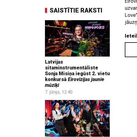
Eirov
uzvar
SAISTĪTIE RAKSTI
Love"
jāuzņ
Ietei
Latvijas
sitaminstrumentāliste
Sonja Misiņa iegūst 2. vietu
konkursā
Eirovīzijas jaunie
mūziķi
7. jūnijs, 12:40