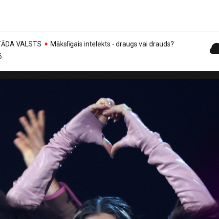
, TĀDA VALSTS
Mākslīgais intelekts - draugs vai drauds?
6