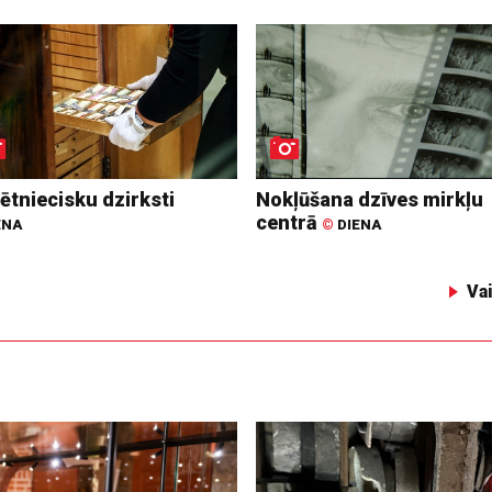
ētniecisku dzirksti
Nokļūšana dzīves mirkļu
centrā
ENA
©
DIENA
Va