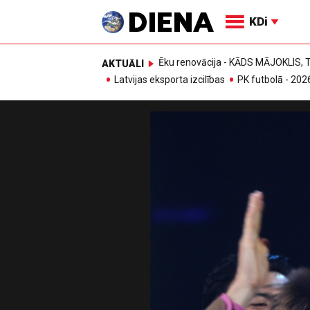
KDi
Ēku renovācija - KĀDS MĀJOKLIS
AKTUĀLI
Latvijas eksporta izcilības
PK futbolā - 202