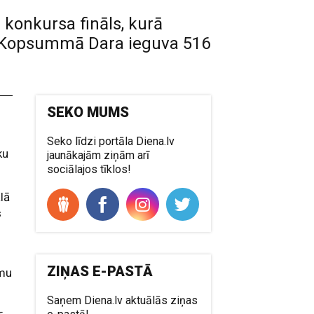
 konkursa fināls, kurā
s. Kopsummā Dara ieguva 516
SEKO MUMS
Seko līdzi portāla Diena.lv
ku
jaunākajām ziņām arī
sociālajos tīklos!
ālā
s
ZIŅAS E-PASTĀ
smu
Saņem Diena.lv aktuālās ziņas