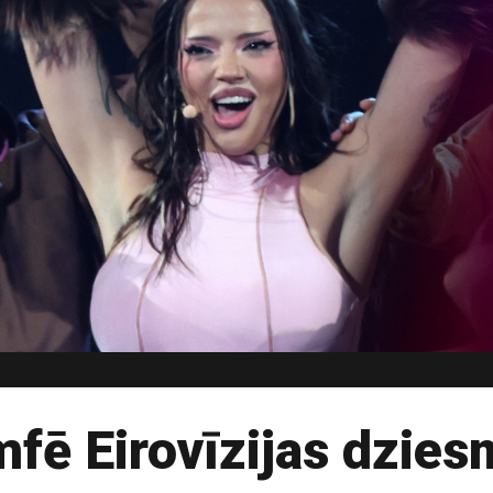
umfē Eirovīzijas dzie