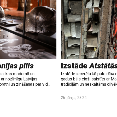
nijas pilis
Izstāde
Atstātā
lis, kas modernā un
Izstāde iecerēta kā pateicība 
ar nozīmīgu Latvijas
gadus bijis cieši saistīts ar M
ratni un zināšanas par vid...
tradīcijām un neskaitāmu cilvē
26. jūnijs, 23:24