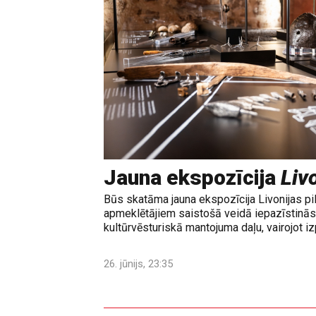
Jauna ekspozīcija
Livo
Būs skatāma jauna ekspozīcija Livonijas pi
apmeklētājiem saistošā veidā iepazīstinās 
kultūrvēsturiskā mantojuma daļu, vairojot izp
26. jūnijs, 23:35