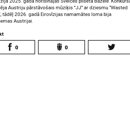
īzija 2025. gadā norisinājās Šveices pilsētā Bāzelē. Konkurs
ēja Austriju pārstāvošais mūziķis "JJ" ar dziesmu "Wasted
, tādēļ 2026. gadā Eirovīzijas namamātes loma bija
emas Austrijai.
kt
0
0