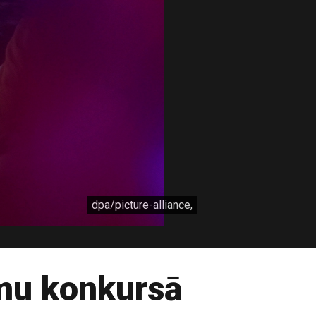
dpa/picture-alliance,
smu konkursā