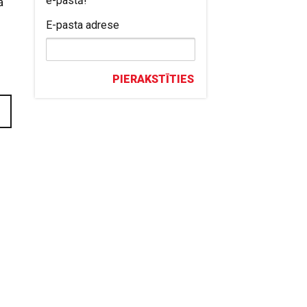
e-pastā!
ā
E-pasta adrese
PIERAKSTĪTIES