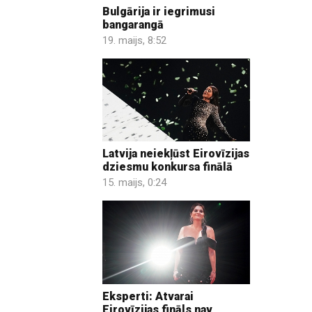
Bulgārija ir iegrimusi
bangarangā
19. maijs, 8:52
Latvija neiekļūst Eirovīzijas
dziesmu konkursa finālā
15. maijs, 0:24
Eksperti: Atvarai
Eirovīzijas fināls nav