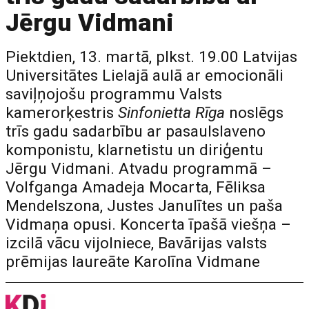
Jērgu Vidmani
Piektdien, 13. martā, plkst. 19.00 Latvijas
Universitātes Lielajā aulā ar emocionāli
saviļņojošu programmu Valsts
kamerorķestris
Sinfonietta Rīga
noslēgs
trīs gadu sadarbību ar pasaulslaveno
komponistu, klarnetistu un diriģentu
Jērgu Vidmani. Atvadu programmā –
Volfganga Amadeja Mocarta, Fēliksa
Mendelszona, Justes Janulītes un paša
Vidmaņa opusi. Koncerta īpašā viešņa –
izcilā vācu vijolniece, Bavārijas valsts
prēmijas laureāte Karolīna Vidmane