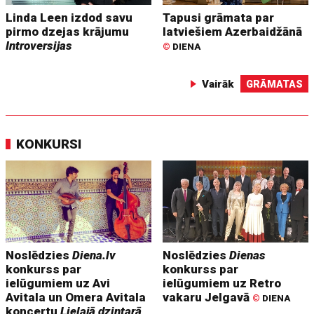
Linda Leen izdod savu
Tapusi grāmata par
pirmo dzejas krājumu
latviešiem Azerbaidžānā
Introversijas
©
DIENA
Vairāk
GRĀMATAS
KONKURSI
Noslēdzies
Diena.lv
Noslēdzies
Dienas
konkurss par
konkurss par
ielūgumiem uz Avi
ielūgumiem uz Retro
Avitala un Omera Avitala
vakaru Jelgavā
©
DIENA
koncertu
Lielajā dzintarā