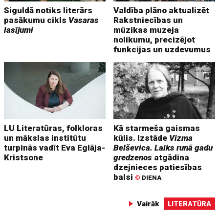
Siguldā notiks literārs
Valdība plāno aktualizēt
pasākumu cikls
Vasaras
Rakstniecības un
lasījumi
mūzikas muzeja
nolikumu, precizējot
funkcijas un uzdevumus
LU Literatūras, folkloras
Kā starmeša gaismas
un mākslas institūtu
kūlis. Izstāde
Vizma
turpinās vadīt Eva Eglāja-
Belševica. Laiks runā gadu
Kristsone
gredzenos
atgādina
dzejnieces patiesības
balsi
©
DIENA
Vairāk
LITERATŪRA