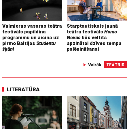
Valmieras vasaras teātra
Starptautiskais jaunā
festivāls papildina
teātra festivāls
Homo
programmu un aicina uz
Novus
būs veltīts
pirmo Baltijas
Studentu
apzinātai dzīves tempa
šķūni
palēnināšanai
Vairāk
TEĀTRIS
LITERATŪRA