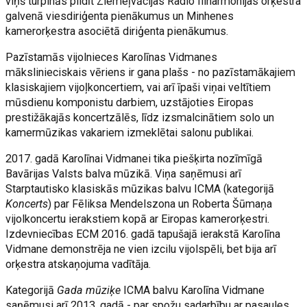
viņš turpinās pildīt Ziemeļvācijas Radio filharmonijas orķestra
galvenā viesdiriģenta pienākumus un Minhenes
kamerorķestra asociētā diriģenta pienākumus.
Pazīstamās vijolnieces Karolīnas Vidmanes
mākslinieciskais vēriens ir gana plašs - no pazīstamākajiem
klasiskajiem vijoļkoncertiem, vai arī īpaši viņai veltītiem
mūsdienu komponistu darbiem, uzstājoties Eiropas
prestižākajās koncertzālēs, līdz izsmalcinātiem solo un
kamermūzikas vakariem izmeklētai salonu publikai.
2017. gadā Karolīnai Vidmanei tika piešķirta nozīmīgā
Bavārijas Valsts balva mūzikā. Viņa saņēmusi arī
Starptautisko klasiskās mūzikas balvu ICMA (kategorijā
Koncerts
) par Fēliksa Mendelszona un Roberta Šūmaņa
vijolkoncertu ierakstiem kopā ar Eiropas kamerorķestri.
Izdevniecības ECM 2016. gadā tapušajā ierakstā Karolīna
Vidmane demonstrēja ne vien izcilu vijolspēli, bet bija arī
orķestra atskaņojuma vadītāja.
Kategorijā
Gada mūziķe
ICMA balvu Karolīna Vidmane
saņēmusi arī 2013. gadā - par spožu sadarbību ar pasaules