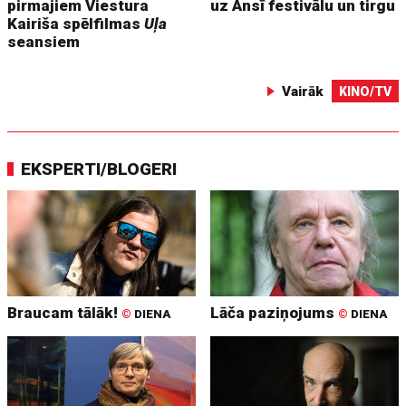
pirmajiem Viestura
uz Ansī festivālu un tirgu
Kairiša spēlfilmas
Uļa
seansiem
Vairāk
KINO/TV
EKSPERTI/BLOGERI
Braucam tālāk!
Lāča paziņojums
©
DIENA
©
DIENA