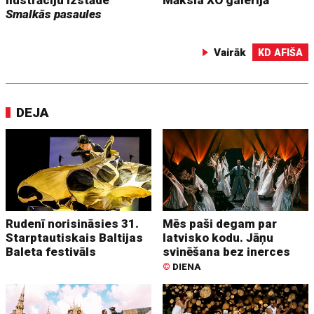
ilustrāciju izstāde
Māksla XO galerijā
Smalkās pasaules
Vairāk
KD AFIŠA
DEJA
Rudenī norisināsies 31.
Mēs paši degam par
Starptautiskais Baltijas
latvisko kodu. Jāņu
Baleta festivāls
svinēšana bez inerces
©
DIENA