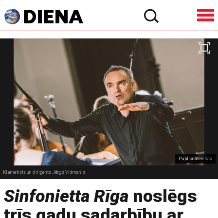
Publicitātes foto
Klarnetists un diriģents Jērgs Vidmanis
Sinfonietta Rīga
noslēgs
trīs gadu sadarbību ar