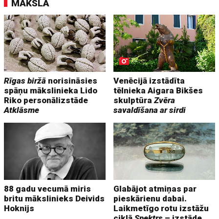
MĀKSLA
Rīgas biržā
norisināsies
Venēcijā izstādīta
spāņu mākslinieka Lido
tēlnieka Aigara Bikšes
Riko personālizstāde
skulptūra
Zvēra
Atklāsme
savaldīšana ar sirdi
88 gadu vecumā miris
Glabājot atmiņas par
britu mākslinieks Deivids
pieskārienu dabai.
Hoknijs
Laikmetīgo rotu izstāžu
ciklā
Spektrs
– izstāde