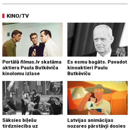
KINO/TV
Portālā
filmas.lv
skatāma
Es esmu bagāts. Pavadot
aktiera Paula Butkēviča
kinoaktieri Paulu
kinolomu izlase
Butkēviču
Sāksies biļešu
Latvijas animācijas
tirdzniecība uz
nozares pārstāvji dosies