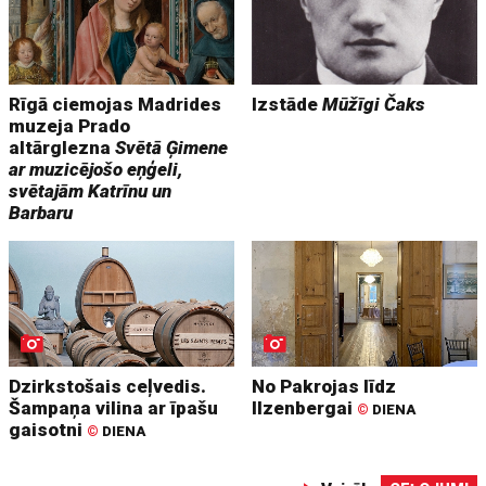
Rīgā ciemojas Madrides
Izstāde
Mūžīgi Čaks
muzeja Prado
altārglezna
Svētā Ģimene
ar muzicējošo eņģeli,
svētajām Katrīnu un
Barbaru
Dzirkstošais ceļvedis.
No Pakrojas līdz
Šampaņa vilina ar īpašu
Ilzenbergai
©
DIENA
gaisotni
©
DIENA