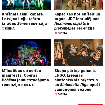
Krāšņais sēņu kabarē.
Kāpēc tas notiek šeit un
Latvijas Leļļu teātra
tagad. JRT iestudējuma
izrādes
Sēnes
recenzija
Nezināms objekts ir
piezemējies
recenzija
©
DIENA
©
DIENA
Mīlestības un cerību
Skaņa pārtop gaismā.
manifests. Operas
LNSO, Liepājas
Bohēma
jauniestudējuma
simfoniskais orķestris
recenzija
un
Sinfonietta Rīga
spoži
©
DIENA
vainagojuši sezonu
©
DIENA