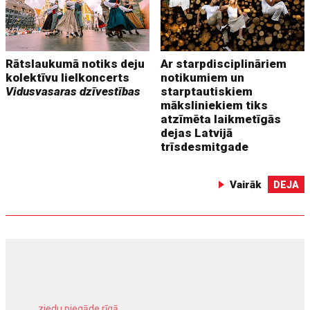
Rātslaukumā notiks deju
Ar starpdisciplināriem
kolektīvu lielkoncerts
notikumiem un
Vidusvasaras dzīvestības
starptautiskiem
māksliniekiem tiks
atzīmēta laikmetīgās
dejas Latvijā
trīsdesmitgade
Vairāk
DEJA
ziedu piegāde rīgā