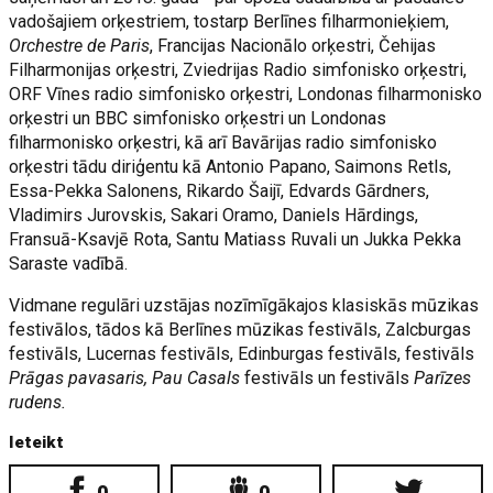
vadošajiem orķestriem, tostarp Berlīnes filharmonieķiem,
Orchestre de Paris
, Francijas Nacionālo orķestri, Čehijas
Filharmonijas orķestri, Zviedrijas Radio simfonisko orķestri,
ORF Vīnes radio simfonisko orķestri, Londonas filharmonisko
orķestri un BBC simfonisko orķestri un Londonas
filharmonisko orķestri, kā arī Bavārijas radio simfonisko
orķestri tādu diriģentu kā Antonio Papano, Saimons Retls,
Essa-Pekka Salonens, Rikardo Šaijī, Edvards Gārdners,
Vladimirs Jurovskis, Sakari Oramo, Daniels Hārdings,
Fransuā-Ksavjē Rota, Santu Matiass Ruvali un Jukka Pekka
Saraste vadībā.
Vidmane regulāri uzstājas nozīmīgākajos klasiskās mūzikas
festivālos, tādos kā Berlīnes mūzikas festivāls, Zalcburgas
festivāls, Lucernas festivāls, Edinburgas festivāls, festivāls
Prāgas pavasaris, Pau Casals
festivāls un festivāls
Parīzes
rudens.
Ieteikt
0
0