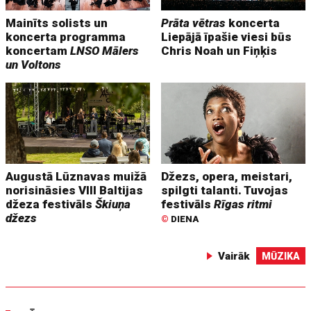
Mainīts solists un
Prāta vētras
koncerta
koncerta programma
Liepājā īpašie viesi būs
koncertam
LNSO Mālers
Chris Noah un Fiņķis
un Voltons
Augustā Lūznavas muižā
Džezs, opera, meistari,
norisināsies VIII Baltijas
spilgti talanti. Tuvojas
džeza festivāls
Škiuņa
festivāls
Rīgas ritmi
džezs
©
DIENA
Vairāk
MŪZIKA