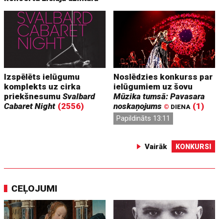
Izspēlēts ielūgumu
Noslēdzies konkurss par
komplekts uz cirka
ielūgumiem uz šovu
priekšnesumu
Svalbard
Mūzika tumsā: Pavasara
Cabaret Night
(2556)
noskaņojums
(1)
©
DIENA
Papildināts 13:11
Vairāk
KONKURSI
CEĻOJUMI