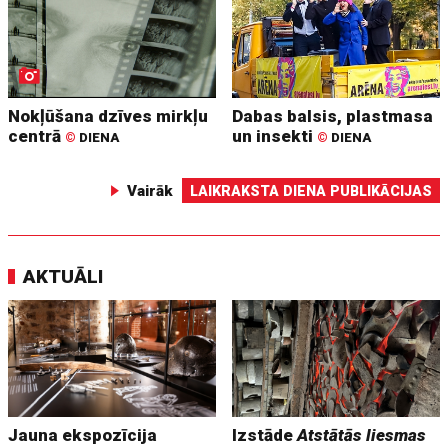
Nokļūšana dzīves mirkļu
Dabas balsis, plastmasa
centrā
un insekti
©
DIENA
©
DIENA
Vairāk
LAIKRAKSTA DIENA PUBLIKĀCIJAS
AKTUĀLI
Jauna ekspozīcija
Izstāde
Atstātās liesmas