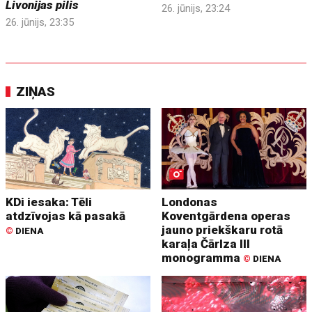
Livonijas pilis
26. jūnijs, 23:24
26. jūnijs, 23:35
ZIŅAS
KDi iesaka: Tēli
Londonas
atdzīvojas kā pasakā
Koventgārdena operas
jauno priekškaru rotā
©
DIENA
karaļa Čārlza III
monogramma
©
DIENA