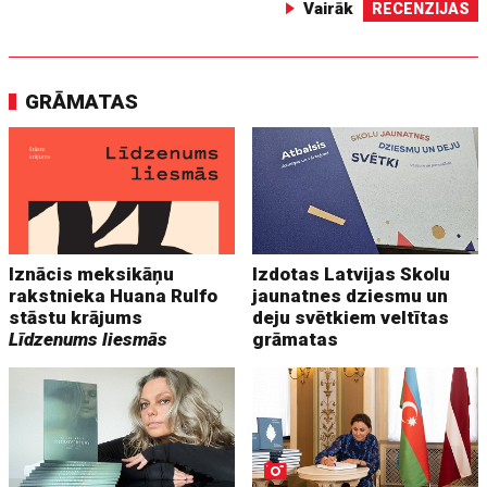
Vairāk
RECENZIJAS
GRĀMATAS
Iznācis meksikāņu
Izdotas Latvijas Skolu
rakstnieka Huana Rulfo
jaunatnes dziesmu un
stāstu krājums
deju svētkiem veltītas
Līdzenums liesmās
grāmatas