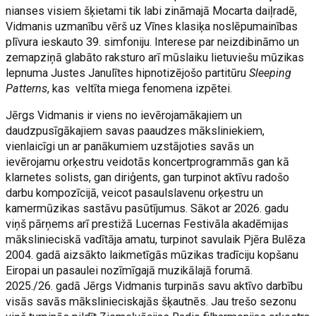
nianses visiem šķietami tik labi zināmajā Mocarta daiļradē,
Vidmanis uzmanību vērš uz Vīnes klasiķa noslēpumainības
plīvura ieskauto 39. simfoniju. Interese par neizdibināmo un
zemapziņā glabāto raksturo arī mūslaiku lietuviešu mūzikas
lepnuma Justes Janulītes hipnotizējošo partitūru
Sleeping
Patterns
, kas veltīta miega fenomena izpētei.
Jērgs Vidmanis ir viens no ievērojamākajiem un
daudzpusīgākajiem savas paaudzes māksliniekiem,
vienlaicīgi un ar panākumiem uzstājoties savās un
ievērojamu orķestru veidotās koncertprogrammās gan kā
klarnetes solists, gan diriģents, gan turpinot aktīvu radošo
darbu kompozīcijā, veicot pasaulslavenu orķestru un
kamermūzikas sastāvu pasūtījumus. Sākot ar 2026. gadu
viņš pārņems arī prestižā Lucernas Festivāla akadēmijas
mākslinieciskā vadītāja amatu, turpinot savulaik Pjēra Bulēza
2004. gadā aizsākto laikmetīgās mūzikas tradīciju kopšanu
Eiropai un pasaulei nozīmīgajā muzikālajā forumā.
2025./26. gadā Jērgs Vidmanis turpinās savu aktīvo darbību
visās savās mākslinieciskajās šķautnēs. Jau trešo sezonu