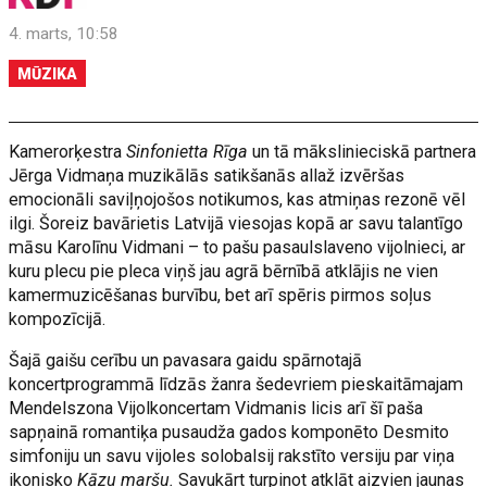
4. marts, 10:58
MŪZIKA
Kamerorķestra
Sinfonietta Rīga
un tā mākslinieciskā partnera
Jērga Vidmaņa muzikālās satikšanās allaž izvēršas
emocionāli saviļņojošos notikumos, kas atmiņas rezonē vēl
ilgi. Šoreiz bavārietis Latvijā viesojas kopā ar savu talantīgo
māsu Karolīnu Vidmani – to pašu pasaulslaveno vijolnieci, ar
kuru plecu pie pleca viņš jau agrā bērnībā atklājis ne vien
kamermuzicēšanas burvību, bet arī spēris pirmos soļus
kompozīcijā.
Šajā gaišu cerību un pavasara gaidu spārnotajā
koncertprogrammā līdzās žanra šedevriem pieskaitāmajam
Mendelszona Vijolkoncertam Vidmanis licis arī šī paša
sapņainā romantiķa pusaudža gados komponēto Desmito
simfoniju un savu vijoles solobalsij rakstīto versiju par viņa
ikonisko
Kāzu maršu.
Savukārt turpinot atklāt aizvien jaunas