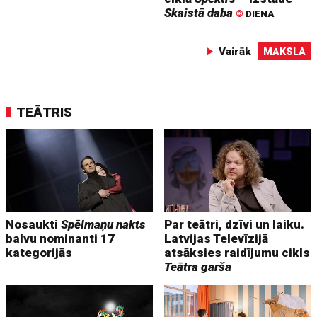
Skaistā daba
©
DIENA
Vairāk
MĀKSLA
TEĀTRIS
Nosaukti
Spēlmaņu nakts
Par teātri, dzīvi un laiku.
balvu nominanti 17
Latvijas Televīzijā
kategorijās
atsāksies raidījumu cikls
Teātra garša