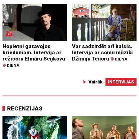
Nopietni gatavojos
Var sadzirdēt arī balsis.
briedumam. Intervija ar
Intervija ar somu mūziķi
režisoru Elmāru Seņkovu
Džimiju Tenoru
©
DIENA
©
DIENA
Vairāk
INTERVIJAS
RECENZIJAS