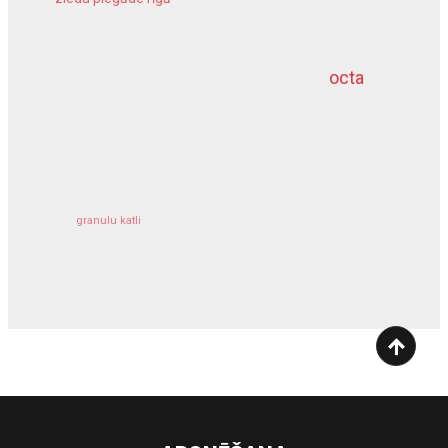
meliorācijas darbi
octa
dziļurbums
kravu apdrošināšana
granulu katli
siltumsūknis