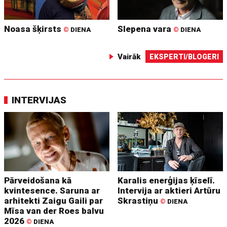
Noasa šķirsts
Slepena vara
©
DIENA
©
DIENA
Vairāk
EKSPERTI/BLOGERI
INTERVIJAS
Pārveidošana kā
Karalis enerģijas ķīselī.
kvintesence. Saruna ar
Intervija ar aktieri Artūru
arhitekti Zaigu Gaili par
Skrastiņu
©
DIENA
Mīsa van der Roes balvu
2026
©
DIENA