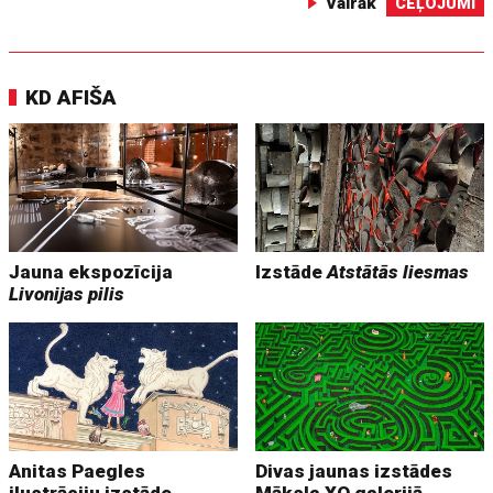
Vairāk
CEĻOJUMI
KD AFIŠA
Jauna ekspozīcija
Izstāde
Atstātās liesmas
Livonijas pilis
Anitas Paegles
Divas jaunas izstādes