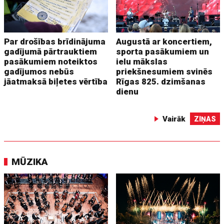
Par drošības brīdinājuma
Augustā ar koncertiem,
gadījumā pārtrauktiem
sporta pasākumiem un
pasākumiem noteiktos
ielu mākslas
gadījumos nebūs
priekšnesumiem svinēs
jāatmaksā biļetes vērtība
Rīgas 825. dzimšanas
dienu
Vairāk
ZIŅAS
MŪZIKA