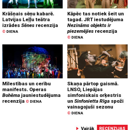
Krāšņais sēņu kabarē.
Kāpēc tas notiek šeit un
Latvijas Leļļu teātra
tagad. JRT iestudējuma
izrādes
Sēnes
recenzija
Nezināms objekts ir
piezemējies
recenzija
©
DIENA
©
DIENA
Mīlestības un cerību
Skaņa pārtop gaismā.
manifests. Operas
LNSO, Liepājas
Bohēma
jauniestudējuma
simfoniskais orķestris
recenzija
un
Sinfonietta Rīga
spoži
©
DIENA
vainagojuši sezonu
©
DIENA
Vairāk
RECENZIJAS