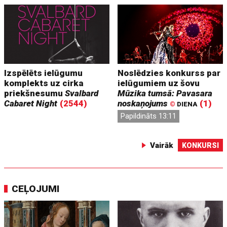
Izspēlēts ielūgumu
Noslēdzies konkurss par
komplekts uz cirka
ielūgumiem uz šovu
priekšnesumu
Svalbard
Mūzika tumsā: Pavasara
Cabaret Night
(2544)
noskaņojums
(1)
©
DIENA
Papildināts 13:11
Vairāk
KONKURSI
CEĻOJUMI