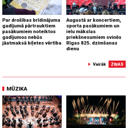
Par drošības brīdinājuma
Augustā ar koncertiem,
gadījumā pārtrauktiem
sporta pasākumiem un
pasākumiem noteiktos
ielu mākslas
gadījumos nebūs
priekšnesumiem svinēs
jāatmaksā biļetes vērtība
Rīgas 825. dzimšanas
dienu
Vairāk
ZIŅAS
MŪZIKA