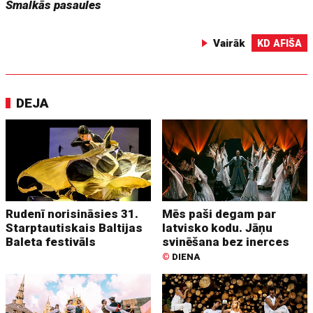
Smalkās pasaules
Vairāk
KD AFIŠA
DEJA
Rudenī norisināsies 31.
Mēs paši degam par
Starptautiskais Baltijas
latvisko kodu. Jāņu
Baleta festivāls
svinēšana bez inerces
©
DIENA