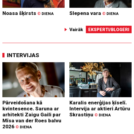
Noasa šķirsts
Slepena vara
©
DIENA
©
DIENA
Vairāk
EKSPERTI/BLOGERI
INTERVIJAS
Pārveidošana kā
Karalis enerģijas ķīselī.
kvintesence. Saruna ar
Intervija ar aktieri Artūru
arhitekti Zaigu Gaili par
Skrastiņu
©
DIENA
Mīsa van der Roes balvu
2026
©
DIENA