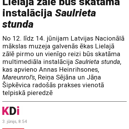
Lielajā zālē būs skatāma
instalācija
Saulrieta
stunda
No 12. līdz 14. jūnijam Latvijas Nacionālā
mākslas muzeja galvenās ēkas Lielajā
zālē pirmo un vienīgo reizi būs skatāma
multimediāla instalācija
Saulrieta stunda
,
kas apvieno Annas Heinrihsones,
Mareunrol’s
, Reiņa Sējāna un Jāņa
Šipkēvica radošās prakses vienotā
telpiskā pieredzē
3. jūnijs, 8:54