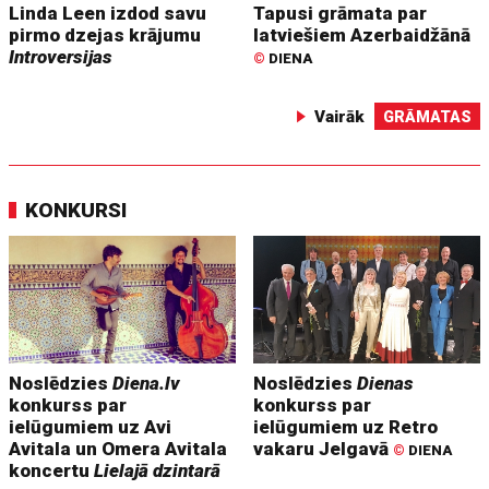
Linda Leen izdod savu
Tapusi grāmata par
pirmo dzejas krājumu
latviešiem Azerbaidžānā
Introversijas
©
DIENA
Vairāk
GRĀMATAS
KONKURSI
Noslēdzies
Diena.lv
Noslēdzies
Dienas
konkurss par
konkurss par
ielūgumiem uz Avi
ielūgumiem uz Retro
Avitala un Omera Avitala
vakaru Jelgavā
©
DIENA
koncertu
Lielajā dzintarā