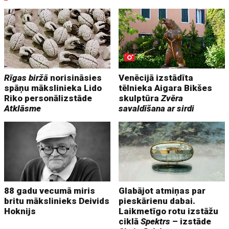
Rīgas biržā
norisināsies
Venēcijā izstādīta
spāņu mākslinieka Lido
tēlnieka Aigara Bikšes
Riko personālizstāde
skulptūra
Zvēra
Atklāsme
savaldīšana ar sirdi
88 gadu vecumā miris
Glabājot atmiņas par
britu mākslinieks Deivids
pieskārienu dabai.
Hoknijs
Laikmetīgo rotu izstāžu
ciklā
Spektrs
– izstāde