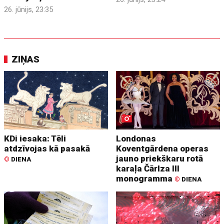
26. jūnijs, 23:35
ZIŅAS
KDi iesaka: Tēli
Londonas
atdzīvojas kā pasakā
Koventgārdena operas
jauno priekškaru rotā
©
DIENA
karaļa Čārlza III
monogramma
©
DIENA