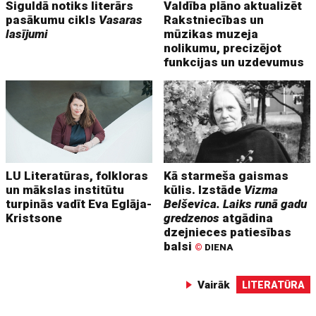
Siguldā notiks literārs
Valdība plāno aktualizēt
pasākumu cikls
Vasaras
Rakstniecības un
lasījumi
mūzikas muzeja
nolikumu, precizējot
funkcijas un uzdevumus
LU Literatūras, folkloras
Kā starmeša gaismas
un mākslas institūtu
kūlis. Izstāde
Vizma
turpinās vadīt Eva Eglāja-
Belševica. Laiks runā gadu
Kristsone
gredzenos
atgādina
dzejnieces patiesības
balsi
©
DIENA
Vairāk
LITERATŪRA