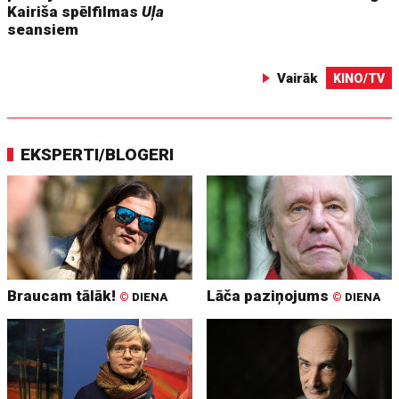
Kairiša spēlfilmas
Uļa
seansiem
Vairāk
KINO/TV
EKSPERTI/BLOGERI
Braucam tālāk!
Lāča paziņojums
©
DIENA
©
DIENA