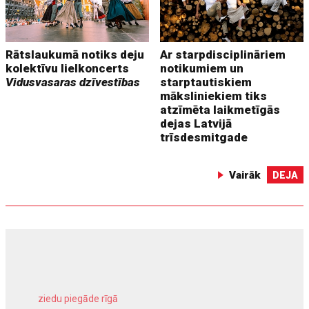
Rātslaukumā notiks deju
Ar starpdisciplināriem
kolektīvu lielkoncerts
notikumiem un
Vidusvasaras dzīvestības
starptautiskiem
māksliniekiem tiks
atzīmēta laikmetīgās
dejas Latvijā
trīsdesmitgade
Vairāk
DEJA
ziedu piegāde rīgā