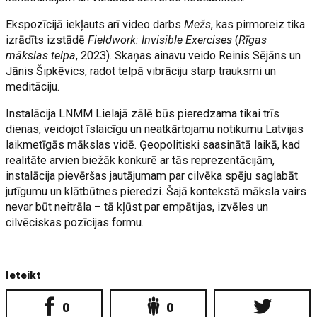
Ekspozīcijā iekļauts arī video darbs
Mežs
, kas pirmoreiz tika
izrādīts izstādē
Fieldwork: Invisible Exercises
(
Rīgas
mākslas telpa
, 2023). Skaņas ainavu veido Reinis Sējāns un
Jānis Šipkēvics, radot telpā vibrāciju starp trauksmi un
meditāciju.
Instalācija LNMM Lielajā zālē būs pieredzama tikai trīs
dienas, veidojot īslaicīgu un neatkārtojamu notikumu Latvijas
laikmetīgās mākslas vidē. Ģeopolitiski saasinātā laikā, kad
realitāte arvien biežāk konkurē ar tās reprezentācijām,
instalācija pievēršas jautājumam par cilvēka spēju saglabāt
jutīgumu un klātbūtnes pieredzi. Šajā kontekstā māksla vairs
nevar būt neitrāla – tā kļūst par empātijas, izvēles un
cilvēciskas pozīcijas formu.
Ieteikt
0
0