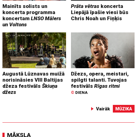
Mainīts solists un
Prāta vētras
koncerta
koncerta programma
Liepājā īpašie viesi būs
koncertam
LNSO Mālers
Chris Noah un Fiņķis
un Voltons
Augustā Lūznavas muižā
Džezs, opera, meistari,
norisināsies VIII Baltijas
spilgti talanti. Tuvojas
džeza festivāls
Škiuņa
festivāls
Rīgas ritmi
džezs
©
DIENA
Vairāk
MŪZIKA
MĀKSLA