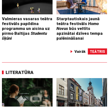
Valmieras vasaras teātra
Starptautiskais jaunā
festivāls papildina
teātra festivāls
Homo
programmu un aicina uz
Novus
būs veltīts
pirmo Baltijas
Studentu
apzinātai dzīves tempa
šķūni
palēnināšanai
Vairāk
TEĀTRIS
LITERATŪRA