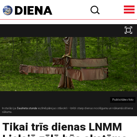
Publicitātes foto
Instalācija
Saulrieta stunda
iezīmē pārejas stāvokli – brīdi starp dienas noslēgumu un nākamā cēliena
sākumu.
Tikai trīs dienas LNMM