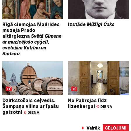
Rīgā ciemojas Madrides
Izstāde
Mūžīgi Čaks
muzeja Prado
altārglezna
Svētā Ģimene
ar muzicējošo eņģeli,
svētajām Katrīnu un
Barbaru
Dzirkstošais ceļvedis.
No Pakrojas līdz
Šampaņa vilina ar īpašu
Ilzenbergai
©
DIENA
gaisotni
©
DIENA
Vairāk
CEĻOJUMI