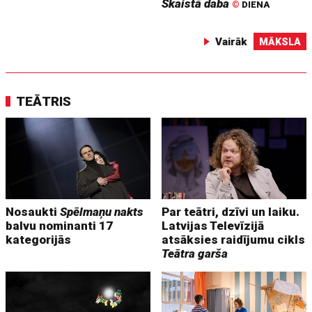
Skaistā daba
©
DIENA
Vairāk
MĀKSLA
TEĀTRIS
Nosaukti
Spēlmaņu nakts
Par teātri, dzīvi un laiku.
balvu nominanti 17
Latvijas Televīzijā
kategorijās
atsāksies raidījumu cikls
Teātra garša