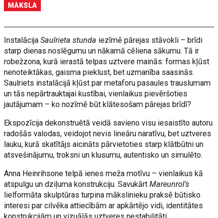
MĀKSLA
Instalācija
Saulrieta stunda
iezīmē pārejas stāvokli – brīdi
starp dienas noslēgumu un nākamā cēliena sākumu. Tā ir
robežzona, kurā ierastā telpas uztvere mainās: formas kļūst
nenoteiktākas, gaisma pieklust, bet uzmanība saasinās.
Saulriets instalācijā kļūst par metaforu pasaules trauslumam
un tās nepārtrauktajai kustībai, vienlaikus pievēršoties
jautājumam – ko nozīmē būt klātesošam pārejas brīdī?
Ekspozīcija dekonstruētā veidā savieno visu iesaistīto autoru
radošās valodas, veidojot nevis lineāru naratīvu, bet uztveres
lauku, kurā skatītājs aicināts pārvietoties starp klātbūtni un
atsvešinājumu, troksni un klusumu, autentisko un simulēto.
Anna Heinrihsone telpā ienes meža motīvu – vienlaikus kā
atspulgu un dziļuma konstrukciju. Savukārt
Mareunrol’s
lielformāta skulptūras turpina mākslinieku praksē būtisko
interesi par cilvēka attiecībām ar apkārtējo vidi, identitātes
konstrukcijām un vizuālās uztveres nestabilitāti.