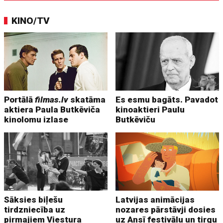
KINO/TV
Portālā
filmas.lv
skatāma
Es esmu bagāts. Pavadot
aktiera Paula Butkēviča
kinoaktieri Paulu
kinolomu izlase
Butkēviču
Sāksies biļešu
Latvijas animācijas
tirdzniecība uz
nozares pārstāvji dosies
pirmajiem Viestura
uz Ansī festivālu un tirgu