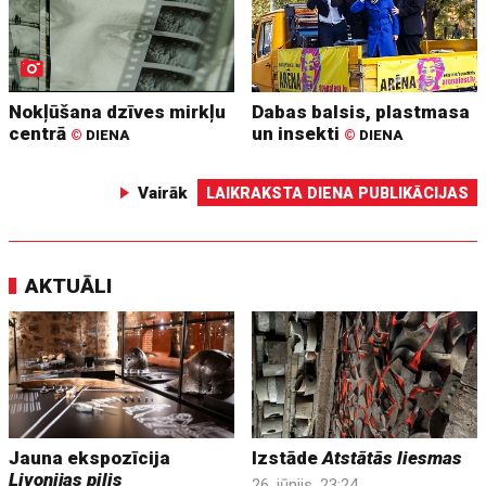
Nokļūšana dzīves mirkļu
Dabas balsis, plastmasa
centrā
un insekti
©
DIENA
©
DIENA
Vairāk
LAIKRAKSTA DIENA PUBLIKĀCIJAS
AKTUĀLI
Jauna ekspozīcija
Izstāde
Atstātās liesmas
Livonijas pilis
26. jūnijs, 23:24