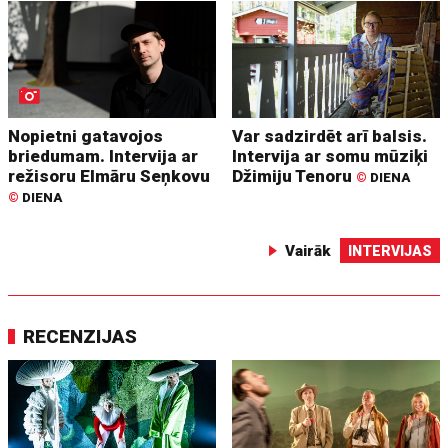
Nopietni gatavojos
Var sadzirdēt arī balsis.
briedumam. Intervija ar
Intervija ar somu mūziķi
režisoru Elmāru Seņkovu
Džimiju Tenoru
©
DIENA
©
DIENA
Vairāk
INTERVIJAS
RECENZIJAS