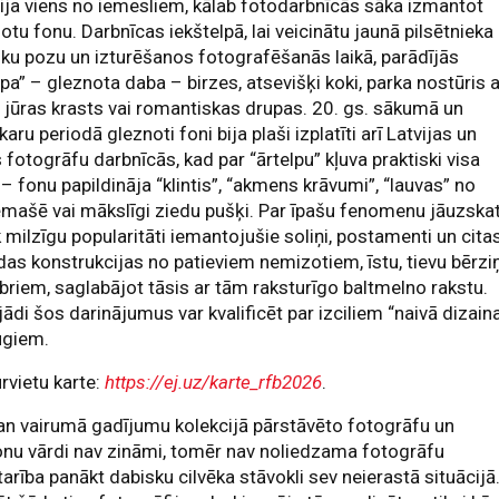
ija viens no iemesliem, kālab fotodarbnīcās sāka izmantot
otu fonu. Darbnīcas iekštelpā, lai veicinātu jaunā pilsētnieka
ku pozu un izturēšanos fotografēšanās laikā, parādījās
lpa” – gleznota daba – birzes, atsevišķi koki, parka nostūris 
i, jūras krasts vai romantiskas drupas. 20. gs. sākumā un
karu periodā gleznoti foni bija plaši izplatīti arī Latvijas un
 fotogrāfu darbnīcās, kad par “ārtelpu” kļuva praktiski visa
 – fonu papildināja “klintis”, “akmens krāvumi”, “lauvas” no
mašē vai mākslīgi ziedu pušķi. Par īpašu fenomenu jāuzska
k milzīgu popularitāti iemantojušie soliņi, postamenti un cita
as konstrukcijas no patieviem nemizotiem, īstu, tievu bērzi
riem, saglabājot tāsis ar tām raksturīgo baltmelno rakstu.
ādi šos darinājumus var kvalificēt par izciliem “naivā dizain
ugiem.
rvietu karte:
https://ej.uz/karte_rfb2026
.
an vairumā gadījumu kolekcijā pārstāvēto fotogrāfu un
nu vārdi nav zināmi, tomēr nav noliedzama fotogrāfu
arība panākt dabisku cilvēka stāvokli sev neierastā situācijā