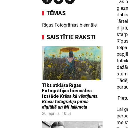
Tas b
glezn
TĒMAS
dabis
“ārte
Rīgas Fotogrāfijas biennāle
dīķīt
starp
SAISTĪTIE RAKSTI
Rīgas
telpa
papjē
tolai
dažād
stumb
Tādēj
Tiks atklāta Rīgas
para
Fotogrāfijas biennāles
izstāde
Krāsa kā vēstījums.
Pietu
Krāsu fotogrāfija pirms
digitālā un MI laikmeta
Lai g
20. aprīlis, 10:51
perso
meist