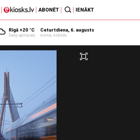
ABONĒT
IENĀKT
Rīgā +20 °C
Ceturtdiena, 6. augusts
Daļēji apmācies
Aisma, Askolds