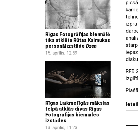
piesā
kamer
tehno
izpra
darba
Rīgas Fotogrāfijas biennālē
anali
tiks atklāta Rūtas Kalmukas
starp
personālizstāde
Dzen
iepaz
15. aprīlis, 12:59
disku
RFB 2
izglī
Plašā
Rīgas Laikmetīgās mākslas
Ietei
telpā atklās divas Rīgas
Fotogrāfijas biennāles
izstādes
13. aprīlis, 11:23