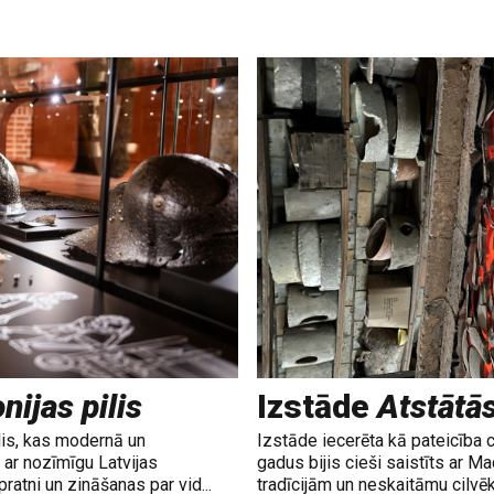
nijas pilis
Izstāde
Atstātā
lis, kas modernā un
Izstāde iecerēta kā pateicība 
ar nozīmīgu Latvijas
gadus bijis cieši saistīts ar M
ratni un zināšanas par vid...
tradīcijām un neskaitāmu cilvē