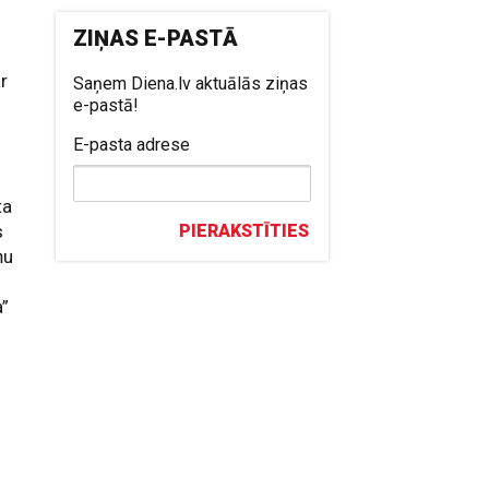
ZIŅAS E-PASTĀ
ar
Saņem Diena.lv aktuālās ziņas
e-pastā!
E-pasta adrese
ta
s
PIERAKSTĪTIES
ņu
a”
.