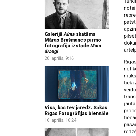
Turkl
notei
repre
patst
apzin
Galerijā
Alma
skatāma
pilsē
Māras Brašmanes pirmo
dokum
fotogrāfiju izstāde
Mani
ārtel
draugi
20. aprīlis, 9:16
Rīgas
notik
māksl
tiek 
veido
trans
jautā
Viss, kas tev jāredz. Sākas
proce
Rīgas Fotogrāfijas biennāle
tieca
16. aprīlis, 16:24
pasa
redzē