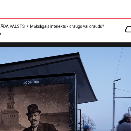
, TĀDA VALSTS
Mākslīgais intelekts - draugs vai drauds?
6