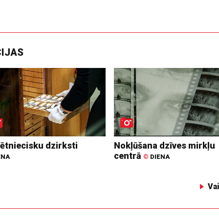
CIJAS
ētniecisku dzirksti
Nokļūšana dzīves mirkļu
centrā
ENA
©
DIENA
Va