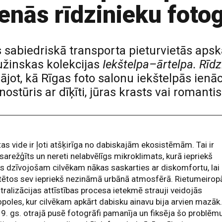
nās rīdzinieku fotog
s sabiedriskā transporta pieturvietās aps
užinskas kolekcijas
Iekštelpa–ārtelpa. Rīdzi
klājot, kā Rīgas foto salonu iekštelpās ienā
 nostūris ar dīķīti, jūras krasts vai romant
tas vide ir ļoti atšķirīga no dabiskajām ekosistēmām. Tai ir
sarežģīts un nereti nelabvēlīgs mikroklimats, kurā iepriekš
s dzīvojošam cilvēkam nākas saskarties ar diskomfortu, lai
tētos sev iepriekš nezināmā urbānā atmosfērā. Rietumeirop
tralizācijas attīstības procesa ietekmē strauji veidojās
oles, kur cilvēkam apkārt dabisku ainavu bija arvien mazāk
9. gs. otrajā pusē fotogrāfi pamanīja un fiksēja šo problēmu