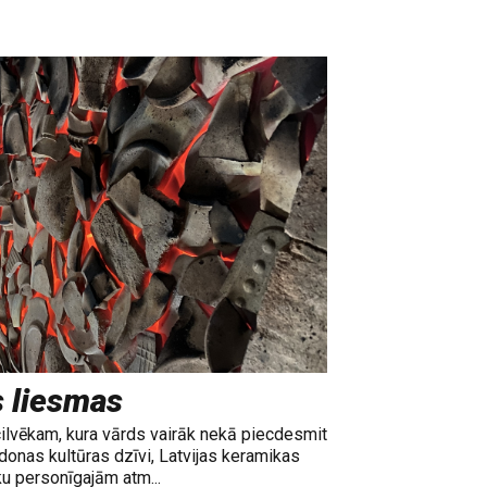
s liesmas
cilvēkam, kura vārds vairāk nekā piecdesmit
adonas kultūras dzīvi, Latvijas keramikas
ku personīgajām atm...