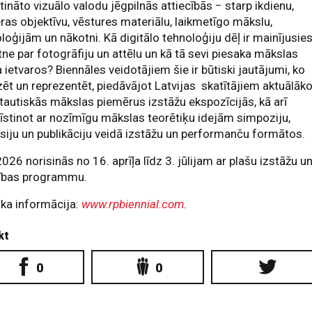
tināto vizuālo valodu jēgpilnās attiecībās − starp ikdienu,
as objektīvu, vēstures materiālu, laikmetīgo mākslu,
loģijām un nākotni. Kā digitālo tehnoloģiju dēļ ir mainījusie
tne par fotogrāfiju un attēlu un kā tā sevi piesaka mākslas
 ietvaros? Biennāles veidotājiem šie ir būtiski jautājumi, ko
zēt un reprezentēt, piedāvājot Latvijas skatītājiem aktuālāk
tautiskās mākslas piemērus izstāžu ekspozīcijās, kā arī
īstinot ar nozīmīgu mākslas teorētiķu idejām simpoziju,
siju un publikāciju veidā izstāžu un performanču formātos.
026 norisinās no 16. aprīļa līdz 3. jūlijam ar plašu izstāžu u
tības programmu.
ka informācija:
www.rpbiennial.com
.
kt
0
0