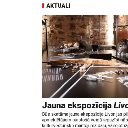
AKTUĀLI
Jauna ekspozīcija
Livo
Būs skatāma jauna ekspozīcija Livonijas pi
apmeklētājiem saistošā veidā iepazīstinās 
kultūrvēsturiskā mantojuma daļu, vairojot izp