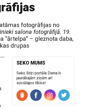
rāfijas
katāmas fotogrāfijas no
nieki salona fotogrāfijā. 19.
ca “ārtelpa” – gleznota daba,
iskas drupas
SEKO MUMS
Seko līdzi portāla Diena.lv
jaunākajām ziņām arī
sociālajos tīklos!
ā
.
.