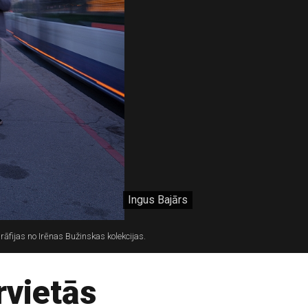
Ingus Bajārs
grāfijas no Irēnas Bužinskas kolekcijas.
rvietās