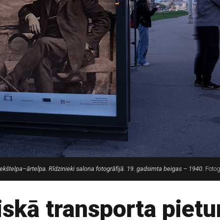
Iekštelpa–ārtelpa. Rīdzinieki salona fotogrāfijā. 19. gadsimta beigas – 1940
. Foto
iskā transporta pietu