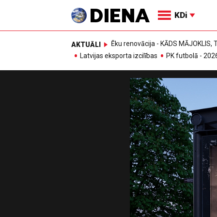
KDi
Ēku renovācija - KĀDS MĀJOKLIS
AKTUĀLI
Latvijas eksporta izcilības
PK futbolā - 202