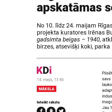
apskatāmas se
No 10. līdz 24. maijam Rīga
projekta kuratores Irēnas B
gadsimta beigas – 1940
, at
birzes, atsevišķi koki, parka
Pilsē
savs 
14. maijs, 13:46
lauko
MĀKSLA
adap
indus
megop
Ieteikt rakstu
Jau 1