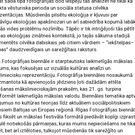
āt šāda tipa fotogrāfijas dod iespēju tās analizēt ne tikai kā
kta vēsturiska perioda un sociāla statusa cilvēka
zentācijas. Mūsdienās pilsētu ekoloģija ir kļuvusi par
āvīgu ekoloģijas apakšnozari un arī sabiedrība kopumā labā
ās vides problēmu nozīmību. Tāpēc ir tik intriģējoši tās pētīt
tas ekoloģijas zinātnes kontekstā, jo tajās sākuma stadijā
entēts cilvēka dabiskais jeb citiem vārdiem – “iekštelpas–
pas” daudzveidīgais un sarežģītais raksturs.
 Fotogrāfijas biennāle ir starptautisks laikmetīgās mākslas
ums, kas fokusējas uz vizuālās kultūras analīzi un
iniecisku reprezentāciju. Fotogrāfija biennāles nosaukumā
izmantota kā apvienojošs jēdziens ļoti dažādām attēla
šanas mākslinieciskajām praksēm, kas 21. gs. turpina
formēt laikmetīgās mākslas valodu. Biennāles tematika apt
jumus no kultūras teorijas līdz aktuāliem sociālpolitiskiem
siem Baltijas un Eiropas reģionā. Rīgas Fotogrāfijas biennā
s fiksēt un mākslas festivāla formātā piedāvāt kopīgi izpras
ulē notiekošās pārmaiņas, kuras mums nepieciešams ne tika
t, bet arī iztēloties, tulkojot mūsdienās tik sarežģīto un