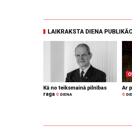
LAIKRAKSTA DIENA PUBLIKĀ
Kā no teiksmainā pilnības
Ar p
raga
©
DIENA
©
DI