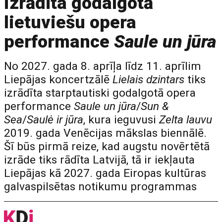
izrādīta godalgotā
lietuviešu opera
performance
Saule un jūra
No 2027. gada 8. aprīļa līdz 11. aprīlim
Liepājas koncertzālē
Lielais dzintars
tiks
izrādīta starptautiski godalgotā opera
performance
Saule un jūra
/
Sun &
Sea
/
Saulė ir jūra
, kura ieguvusi
Zelta lauvu
2019. gada Venēcijas mākslas biennālē.
Šī būs pirmā reize, kad augstu novērtētā
izrāde tiks rādīta Latvijā, tā ir iekļauta
Liepājas kā 2027. gada Eiropas kultūras
galvaspilsētas notikumu programmas