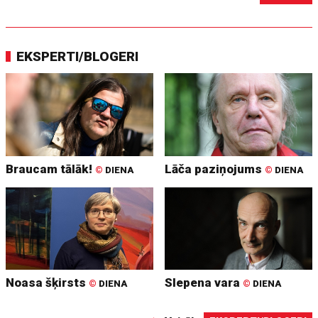
EKSPERTI/BLOGERI
Braucam tālāk!
Lāča paziņojums
©
DIENA
©
DIENA
Noasa šķirsts
Slepena vara
©
DIENA
©
DIENA