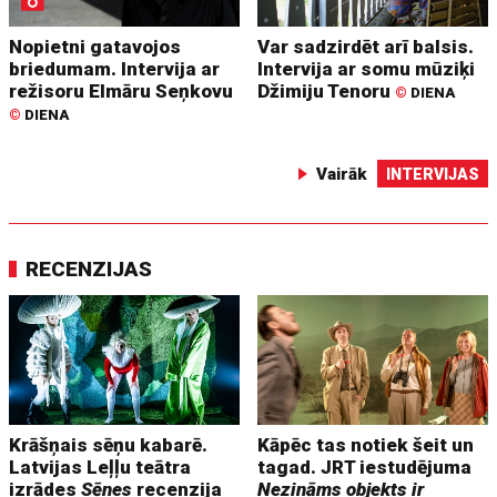
Nopietni gatavojos
Var sadzirdēt arī balsis.
briedumam. Intervija ar
Intervija ar somu mūziķi
režisoru Elmāru Seņkovu
Džimiju Tenoru
©
DIENA
©
DIENA
Vairāk
INTERVIJAS
RECENZIJAS
Krāšņais sēņu kabarē.
Kāpēc tas notiek šeit un
Latvijas Leļļu teātra
tagad. JRT iestudējuma
izrādes
Sēnes
recenzija
Nezināms objekts ir