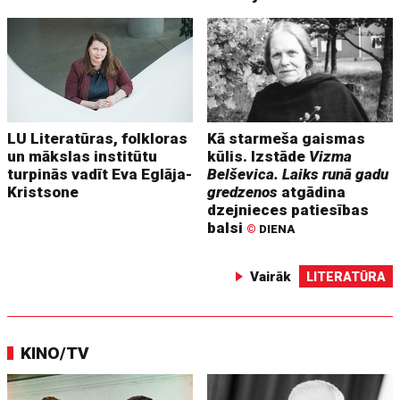
LU Literatūras, folkloras
Kā starmeša gaismas
un mākslas institūtu
kūlis. Izstāde
Vizma
turpinās vadīt Eva Eglāja-
Belševica. Laiks runā gadu
Kristsone
gredzenos
atgādina
dzejnieces patiesības
balsi
©
DIENA
Vairāk
LITERATŪRA
KINO/TV