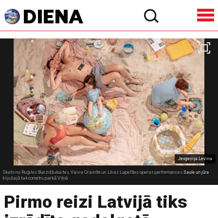
Jevgeņija Levina
Skats no Ruģiles Barzdžukaites, Vaiva Grainīte un Līnas Lapelītes operas performances
Saule un jūra
bijušajā taksometru parkā Viļņā
Pirmo reizi Latvijā tiks