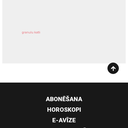
kravu apdrošināšana
granulu katli
siltumsūknis
ABONĒŠANA
HOROSKOPI
E-AVĪZE