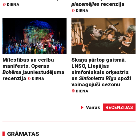
piezemējies
recenzija
©
DIENA
©
DIENA
Mīlestības un cerību
Skaņa pārtop gaismā.
manifests. Operas
LNSO, Liepājas
Bohēma
jauniestudējuma
simfoniskais orķestris
recenzija
un
Sinfonietta Rīga
spoži
©
DIENA
vainagojuši sezonu
©
DIENA
Vairāk
RECENZIJAS
GRĀMATAS