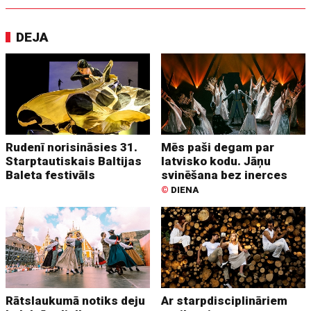
DEJA
Rudenī norisināsies 31.
Mēs paši degam par
Starptautiskais Baltijas
latvisko kodu. Jāņu
Baleta festivāls
svinēšana bez inerces
©
DIENA
Rātslaukumā notiks deju
Ar starpdisciplināriem