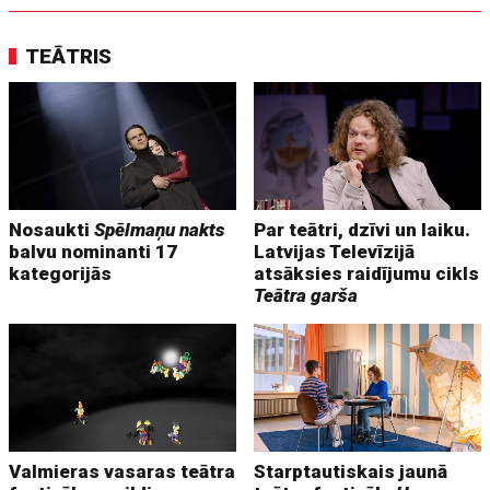
TEĀTRIS
Nosaukti
Spēlmaņu nakts
Par teātri, dzīvi un laiku.
balvu nominanti 17
Latvijas Televīzijā
kategorijās
atsāksies raidījumu cikls
Teātra garša
Valmieras vasaras teātra
Starptautiskais jaunā