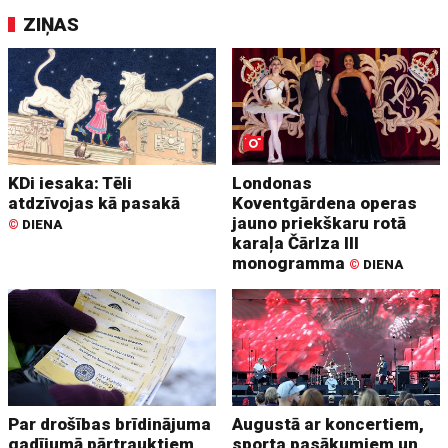
ZIŅAS
KDi iesaka: Tēli
Londonas
atdzīvojas kā pasakā
Koventgārdena operas
jauno priekškaru rotā
©
DIENA
karaļa Čārlza III
monogramma
©
DIENA
Par drošības brīdinājuma
Augustā ar koncertiem,
gadījumā pārtrauktiem
sporta pasākumiem un