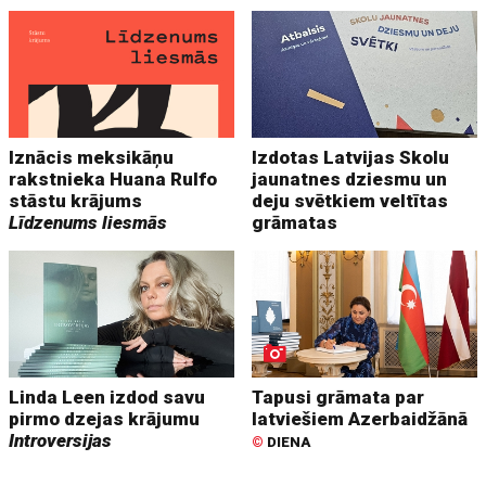
Iznācis meksikāņu
Izdotas Latvijas Skolu
rakstnieka Huana Rulfo
jaunatnes dziesmu un
stāstu krājums
deju svētkiem veltītas
Līdzenums liesmās
grāmatas
Linda Leen izdod savu
Tapusi grāmata par
pirmo dzejas krājumu
latviešiem Azerbaidžānā
Introversijas
©
DIENA