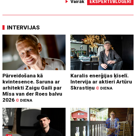
Vairāk
EKSPERTI/BLOGERI
INTERVIJAS
Pārveidošana kā
Karalis enerģijas ķīselī.
kvintesence. Saruna ar
Intervija ar aktieri Artūru
arhitekti Zaigu Gaili par
Skrastiņu
©
DIENA
Mīsa van der Roes balvu
2026
©
DIENA