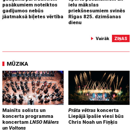
pasākumiem noteiktos
ielu mākslas
gadījumos nebūs
priekšnesumiem svinēs
jāatmaksā biļetes vērtība
Rīgas 825. dzimšanas
dienu
Vairāk
ZIŅAS
MŪZIKA
Mainīts solists un
Prāta vētras
koncerta
koncerta programma
Liepājā īpašie viesi būs
koncertam
LNSO Mālers
Chris Noah un Fiņķis
un Voltons