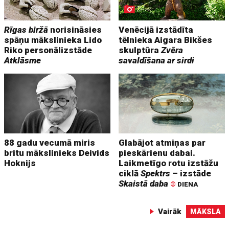
Rīgas biržā
norisināsies
Venēcijā izstādīta
spāņu mākslinieka Lido
tēlnieka Aigara Bikšes
Riko personālizstāde
skulptūra
Zvēra
Atklāsme
savaldīšana ar sirdi
88 gadu vecumā miris
Glabājot atmiņas par
britu mākslinieks Deivids
pieskārienu dabai.
Hoknijs
Laikmetīgo rotu izstāžu
ciklā
Spektrs
– izstāde
Skaistā daba
©
DIENA
Vairāk
MĀKSLA