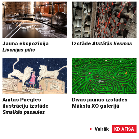
Jauna ekspozīcija
Izstāde
Atstātās liesmas
Livonijas pilis
Anitas Paegles
Divas jaunas izstādes
ilustrāciju izstāde
Māksla XO galerijā
Smalkās pasaules
Vairāk
KD AFIŠA