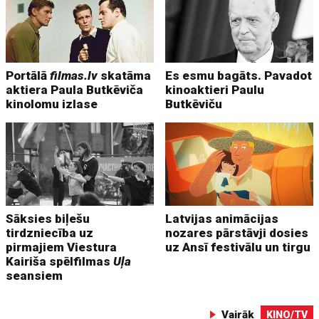
Portālā
filmas.lv
skatāma
Es esmu bagāts. Pavadot
aktiera Paula Butkēviča
kinoaktieri Paulu
kinolomu izlase
Butkēviču
Sāksies biļešu
Latvijas animācijas
tirdzniecība uz
nozares pārstāvji dosies
pirmajiem Viestura
uz Ansī festivālu un tirgu
Kairiša spēlfilmas
Uļa
seansiem
Vairāk
KINO/TV