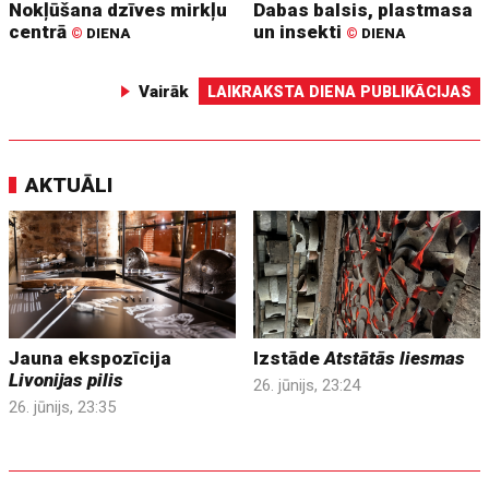
Nokļūšana dzīves mirkļu
Dabas balsis, plastmasa
centrā
un insekti
©
DIENA
©
DIENA
Vairāk
LAIKRAKSTA DIENA PUBLIKĀCIJAS
AKTUĀLI
Jauna ekspozīcija
Izstāde
Atstātās liesmas
Livonijas pilis
26. jūnijs, 23:24
26. jūnijs, 23:35