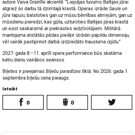
autore Vaiva Grainīte akcentē: "Liepājas tuvums Baltijas jūrai
atgriež šo darbu tā dzimtajā krastā. Operas izrāde
Saule un
jūra
tapusi, balstoties gan uz mūsu bērnības atmiņām, gan uz
mūsdienu pieredzi, kas gūta, uzturoties Baltijas jūras krastā
un esot saskarsmē ar piekrastes iedzīvotājiem. Militārā
mantojuma atstātās pēdas piešķir izrādei papildu dimensiju,
vēl vairāk pastiprinot darbā izdziedāto trausluma izjūtu."
2027. gada 8.–11. aprīlī opera performance būs skatāma
katru dienu vairākos seansos.
Biļetes ir pieejamas
Biļešu paradīzes
tīklā. No 2026. gada 1.
septembra biļešu cena pieaugs.
Ieteikt
0
0