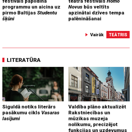
festivāls papildina
teātra festivāls
Homo
programmu un aicina uz
Novus
būs veltīts
pirmo Baltijas
Studentu
apzinātai dzīves tempa
šķūni
palēnināšanai
Vairāk
TEĀTRIS
LITERATŪRA
Siguldā notiks literārs
Valdība plāno aktualizēt
pasākumu cikls
Vasaras
Rakstniecības un
lasījumi
mūzikas muzeja
nolikumu, precizējot
funkcijas un uzdevumus