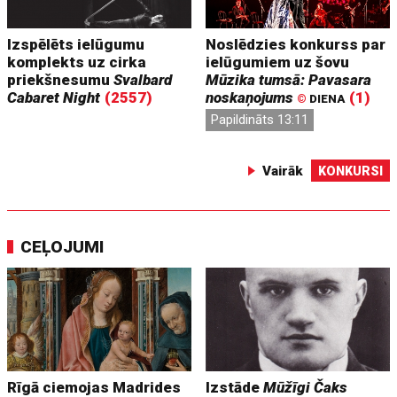
Izspēlēts ielūgumu
Noslēdzies konkurss par
komplekts uz cirka
ielūgumiem uz šovu
priekšnesumu
Svalbard
Mūzika tumsā: Pavasara
Cabaret Night
(2557)
noskaņojums
(1)
©
DIENA
Papildināts 13:11
Vairāk
KONKURSI
CEĻOJUMI
Rīgā ciemojas Madrides
Izstāde
Mūžīgi Čaks