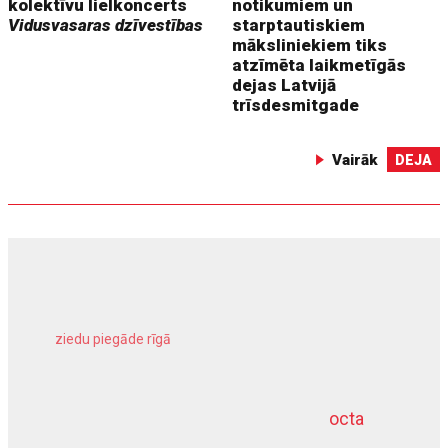
kolektīvu lielkoncerts
notikumiem un
Vidusvasaras dzīvestības
starptautiskiem
māksliniekiem tiks
atzīmēta laikmetīgās
dejas Latvijā
trīsdesmitgade
Vairāk
DEJA
ziedu piegāde rīgā
meliorācijas darbi
octa
dziļurbums