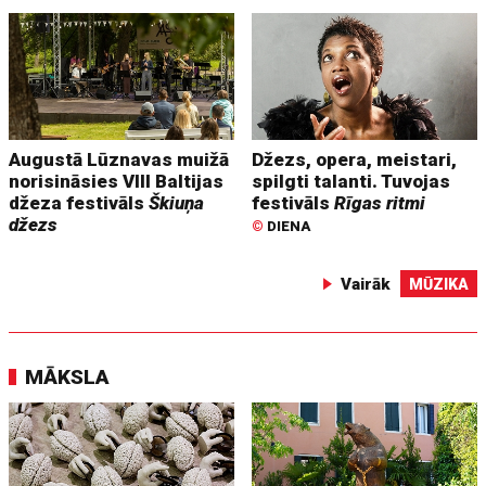
Augustā Lūznavas muižā
Džezs, opera, meistari,
norisināsies VIII Baltijas
spilgti talanti. Tuvojas
džeza festivāls
Škiuņa
festivāls
Rīgas ritmi
džezs
©
DIENA
Vairāk
MŪZIKA
MĀKSLA