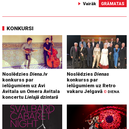
Vairāk
GRĀMATAS
KONKURSI
Noslēdzies
Diena.lv
Noslēdzies
Dienas
konkurss par
konkurss par
ielūgumiem uz Avi
ielūgumiem uz Retro
Avitala un Omera Avitala
vakaru Jelgavā
©
DIENA
koncertu
Lielajā dzintarā