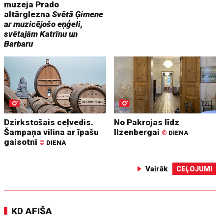
muzeja Prado
altārglezna
Svētā Ģimene
ar muzicējošo eņģeli,
svētajām Katrīnu un
Barbaru
Dzirkstošais ceļvedis.
No Pakrojas līdz
Šampaņa vilina ar īpašu
Ilzenbergai
©
DIENA
gaisotni
©
DIENA
Vairāk
CEĻOJUMI
KD AFIŠA