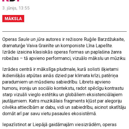
3. jūnijs, 13:55
MĀKSLA
Operas
Saule un jūra
autores ir režisore Ruģile Barzdžukaite,
dramaturģe Vaiva Grainīte un komponiste Līna Lapelīte.
Izrāde izaicina klasiskās operas formas un paplašina žanra
robežas – tā apvieno performanci, vizuālo mākslu un mūziku.
Izrādes centrā ir mākslīga pludmale, kurā solisti šķietami
ikdienišķās atpūtas ainās dzied par klimata krīzi, patēriņa
paradumiem un mūsdienu sabiedrību. Librets apvieno
humoru, ironiju un sociālo kontekstu, radot spēcīgu kontrastu
starp vizuāli vieglo estētiku un globāliem eksistenciālajiem
jautājumiem. Katrs muzikālais fragments kļūst par alegoriju
cilvēka attiecībām ar dabu, vidi un sabiedrību, aicinot skatītāju
domāt arī par savu vietu pasaules ekosistēmā.
Iepazīstinot ar Liepājā gaidāmajām viesizrādēm, operas