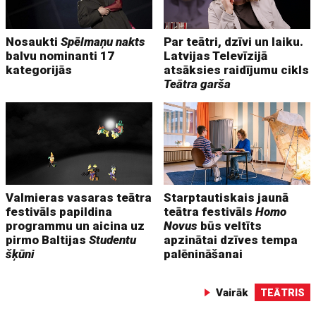
Nosaukti
Spēlmaņu nakts
Par teātri, dzīvi un laiku.
balvu nominanti 17
Latvijas Televīzijā
kategorijās
atsāksies raidījumu cikls
Teātra garša
Valmieras vasaras teātra
Starptautiskais jaunā
festivāls papildina
teātra festivāls
Homo
programmu un aicina uz
Novus
būs veltīts
pirmo Baltijas
Studentu
apzinātai dzīves tempa
šķūni
palēnināšanai
Vairāk
TEĀTRIS