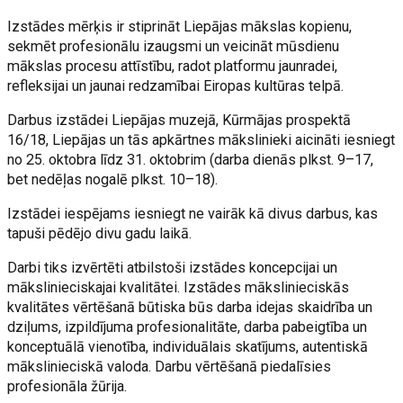
Izstādes mērķis ir stiprināt Liepājas mākslas kopienu,
sekmēt profesionālu izaugsmi un veicināt mūsdienu
mākslas procesu attīstību, radot platformu jaunradei,
refleksijai un jaunai redzamībai Eiropas kultūras telpā.
Darbus izstādei Liepājas muzejā, Kūrmājas prospektā
16/18, Liepājas un tās apkārtnes mākslinieki aicināti iesniegt
no 25. oktobra līdz 31. oktobrim (darba dienās plkst. 9–17,
bet nedēļas nogalē plkst. 10–18).
Izstādei iespējams iesniegt ne vairāk kā divus darbus, kas
tapuši pēdējo divu gadu laikā.
Darbi tiks izvērtēti atbilstoši izstādes koncepcijai un
mākslinieciskajai kvalitātei. Izstādes mākslinieciskās
kvalitātes vērtēšanā būtiska būs darba idejas skaidrība un
dziļums, izpildījuma profesionalitāte, darba pabeigtība un
konceptuālā vienotība, individuālais skatījums, autentiskā
mākslinieciskā valoda. Darbu vērtēšanā piedalīsies
profesionāla žūrija.