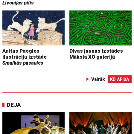
Livonijas pilis
Anitas Paegles
Divas jaunas izstādes
ilustrāciju izstāde
Māksla XO galerijā
Smalkās pasaules
Vairāk
KD AFIŠA
DEJA