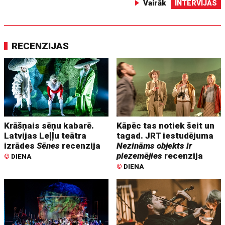
Vairāk
INTERVIJAS
RECENZIJAS
Krāšņais sēņu kabarē.
Kāpēc tas notiek šeit un
Latvijas Leļļu teātra
tagad. JRT iestudējuma
izrādes
Sēnes
recenzija
Nezināms objekts ir
piezemējies
recenzija
©
DIENA
©
DIENA