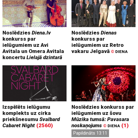
Noslēdzies
Diena.lv
Noslēdzies
Dienas
konkurss par
konkurss par
ielūgumiem uz Avi
ielūgumiem uz Retro
Avitala un Omera Avitala
vakaru Jelgavā
©
DIENA
koncertu
Lielajā dzintarā
Izspēlēts ielūgumu
Noslēdzies konkurss par
komplekts uz cirka
ielūgumiem uz šovu
priekšnesumu
Svalbard
Mūzika tumsā: Pavasara
Cabaret Night
(2560)
noskaņojums
(1)
©
DIENA
Papildināts 13:11