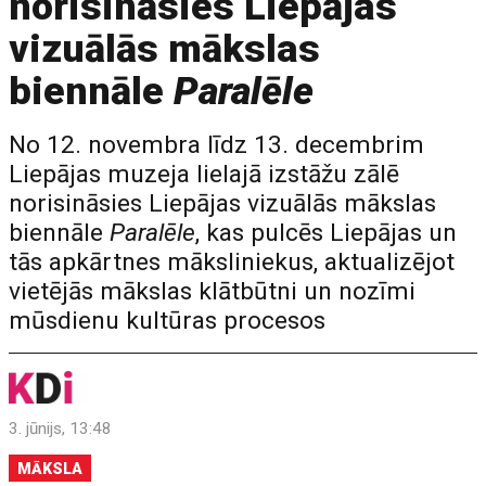
norisināsies Liepājas
vizuālās mākslas
biennāle
Paralēle
No 12. novembra līdz 13. decembrim
Liepājas muzeja lielajā izstāžu zālē
norisināsies Liepājas vizuālās mākslas
biennāle
Paralēle
, kas pulcēs Liepājas un
tās apkārtnes māksliniekus, aktualizējot
vietējās mākslas klātbūtni un nozīmi
mūsdienu kultūras procesos
3. jūnijs, 13:48
MĀKSLA