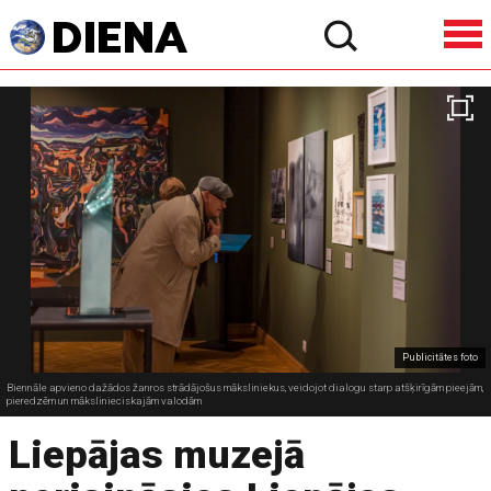
Publicitātes foto
Biennāle apvieno dažādos žanros strādājošus māksliniekus, veidojot dialogu starp atšķirīgām pieejām,
pieredzēm un mākslinieciskajām valodām
Liepājas muzejā