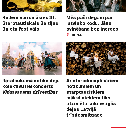
Rudenī norisināsies 31.
Mēs paši degam par
Starptautiskais Baltijas
latvisko kodu. Jāņu
Baleta festivāls
svinēšana bez inerces
©
DIENA
Rātslaukumā notiks deju
Ar starpdisciplināriem
kolektīvu lielkoncerts
notikumiem un
Vidusvasaras dzīvestības
starptautiskiem
māksliniekiem tiks
atzīmēta laikmetīgās
dejas Latvijā
trīsdesmitgade