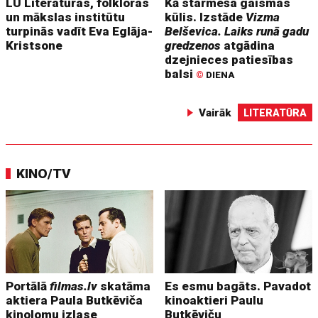
LU Literatūras, folkloras
Kā starmeša gaismas
un mākslas institūtu
kūlis. Izstāde
Vizma
turpinās vadīt Eva Eglāja-
Belševica. Laiks runā gadu
Kristsone
gredzenos
atgādina
dzejnieces patiesības
balsi
©
DIENA
Vairāk
LITERATŪRA
KINO/TV
Portālā
filmas.lv
skatāma
Es esmu bagāts. Pavadot
aktiera Paula Butkēviča
kinoaktieri Paulu
kinolomu izlase
Butkēviču