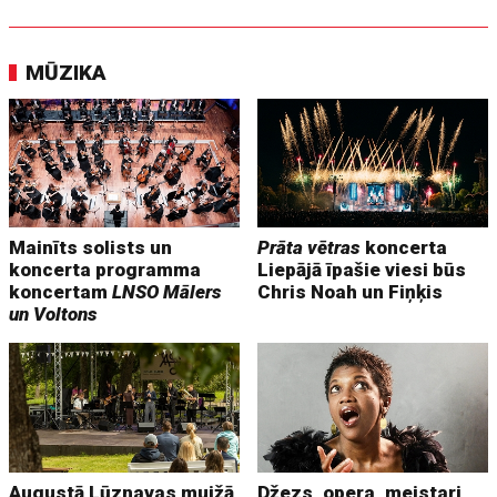
MŪZIKA
Mainīts solists un
Prāta vētras
koncerta
koncerta programma
Liepājā īpašie viesi būs
koncertam
LNSO Mālers
Chris Noah un Fiņķis
un Voltons
Augustā Lūznavas muižā
Džezs, opera, meistari,