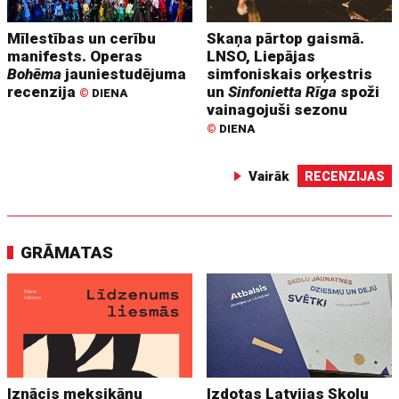
Mīlestības un cerību
Skaņa pārtop gaismā.
manifests. Operas
LNSO, Liepājas
Bohēma
jauniestudējuma
simfoniskais orķestris
recenzija
un
Sinfonietta Rīga
spoži
©
DIENA
vainagojuši sezonu
©
DIENA
Vairāk
RECENZIJAS
GRĀMATAS
Iznācis meksikāņu
Izdotas Latvijas Skolu