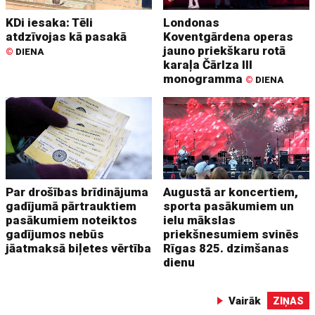
KDi iesaka: Tēli
Londonas
atdzīvojas kā pasakā
Koventgārdena operas
jauno priekškaru rotā
©
DIENA
karaļa Čārlza III
monogramma
©
DIENA
Par drošības brīdinājuma
Augustā ar koncertiem,
gadījumā pārtrauktiem
sporta pasākumiem un
pasākumiem noteiktos
ielu mākslas
gadījumos nebūs
priekšnesumiem svinēs
jāatmaksā biļetes vērtība
Rīgas 825. dzimšanas
dienu
Vairāk
ZIŅAS