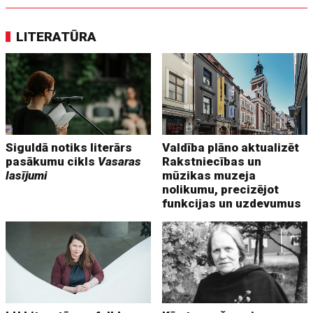
LITERATŪRA
Siguldā notiks literārs
Valdība plāno aktualizēt
pasākumu cikls
Vasaras
Rakstniecības un
lasījumi
mūzikas muzeja
nolikumu, precizējot
funkcijas un uzdevumus