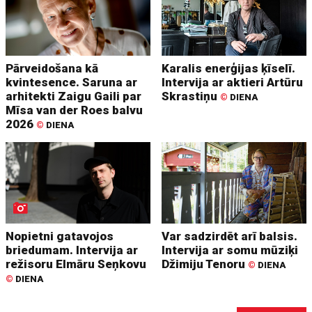
Pārveidošana kā
Karalis enerģijas ķīselī.
kvintesence. Saruna ar
Intervija ar aktieri Artūru
arhitekti Zaigu Gaili par
Skrastiņu
©
DIENA
Mīsa van der Roes balvu
2026
©
DIENA
Nopietni gatavojos
Var sadzirdēt arī balsis.
briedumam. Intervija ar
Intervija ar somu mūziķi
režisoru Elmāru Seņkovu
Džimiju Tenoru
©
DIENA
©
DIENA