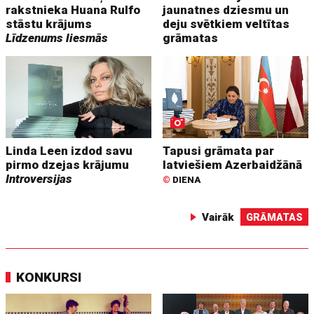
rakstnieka Huana Rulfo
jaunatnes dziesmu un
stāstu krājums
deju svētkiem veltītas
Līdzenums liesmās
grāmatas
Linda Leen izdod savu
Tapusi grāmata par
pirmo dzejas krājumu
latviešiem Azerbaidžānā
Introversijas
©
DIENA
Vairāk
GRĀMATAS
KONKURSI