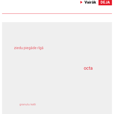
Vairāk
DEJA
ziedu piegāde rīgā
meliorācijas darbi
octa
dziļurbums
kravu apdrošināšana
granulu katli
siltumsūknis