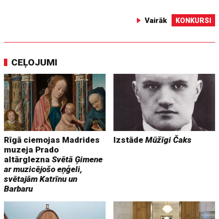
Vairāk
KONKURSI
CEĻOJUMI
Rīgā ciemojas Madrides
Izstāde
Mūžīgi Čaks
muzeja Prado
altārglezna
Svētā Ģimene
ar muzicējošo eņģeli,
svētajām Katrīnu un
Barbaru