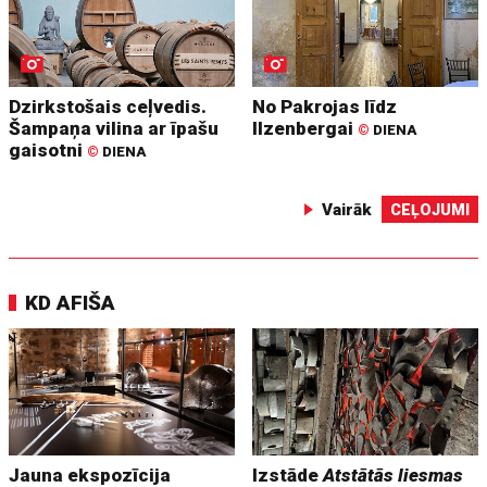
Dzirkstošais ceļvedis.
No Pakrojas līdz
Šampaņa vilina ar īpašu
Ilzenbergai
©
DIENA
gaisotni
©
DIENA
Vairāk
CEĻOJUMI
KD AFIŠA
Jauna ekspozīcija
Izstāde
Atstātās liesmas