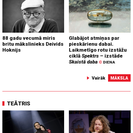
88 gadu vecumā miris
Glabājot atmiņas par
britu mākslinieks Deivids
pieskārienu dabai.
Hoknijs
Laikmetīgo rotu izstāžu
ciklā
Spektrs
– izstāde
Skaistā daba
©
DIENA
Vairāk
MĀKSLA
TEĀTRIS