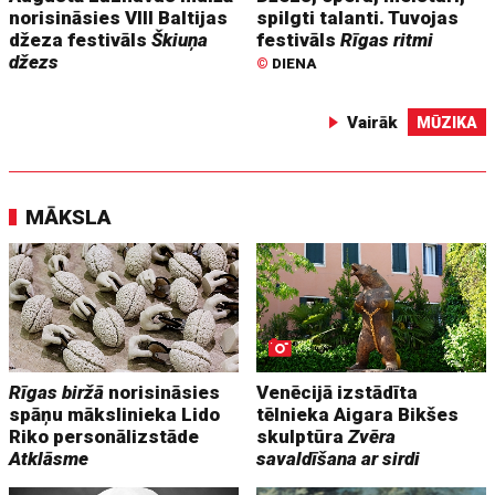
norisināsies VIII Baltijas
spilgti talanti. Tuvojas
džeza festivāls
Škiuņa
festivāls
Rīgas ritmi
džezs
©
DIENA
Vairāk
MŪZIKA
MĀKSLA
Rīgas biržā
norisināsies
Venēcijā izstādīta
spāņu mākslinieka Lido
tēlnieka Aigara Bikšes
Riko personālizstāde
skulptūra
Zvēra
Atklāsme
savaldīšana ar sirdi