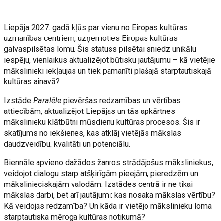
Liepāja 2027. gadā kļūs par vienu no Eiropas kultūras
uzmanības centriem, uzņemoties Eiropas kultūras
galvaspilsētas lomu. Šis statuss pilsētai sniedz unikālu
iespēju, vienlaikus aktualizējot būtisku jautājumu – kā vietējie
mākslinieki iekļaujas un tiek pamanīti plašajā starptautiskajā
kultūras ainavā?
Izstāde
Paralēle
pievēršas redzamības un vērtības
attiecībām, aktualizējot Liepājas un tās apkārtnes
mākslinieku klātbūtni mūsdienu kultūras procesos. Šis ir
skatījums no iekšienes, kas atklāj vietējās mākslas
daudzveidību, kvalitāti un potenciālu.
Biennāle apvieno dažādos žanros strādājošus māksliniekus,
veidojot dialogu starp atšķirīgām pieejām, pieredzēm un
mākslinieciskajām valodām. Izstādes centrā ir ne tikai
mākslas darbi, bet arī jautājumi: kas nosaka mākslas vērtību?
Kā veidojas redzamība? Un kāda ir vietējo mākslinieku loma
starptautiska mēroga kultūras notikumā?