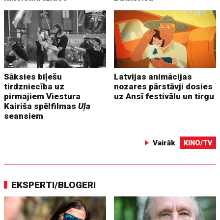
Sāksies biļešu
Latvijas animācijas
tirdzniecība uz
nozares pārstāvji dosies
pirmajiem Viestura
uz Ansī festivālu un tirgu
Kairiša spēlfilmas
Uļa
seansiem
Vairāk
KINO/TV
EKSPERTI/BLOGERI