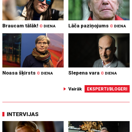
Braucam tālāk!
Lāča paziņojums
©
DIENA
©
DIENA
Noasa šķirsts
Slepena vara
©
DIENA
©
DIENA
Vairāk
EKSPERTI/BLOGERI
INTERVIJAS