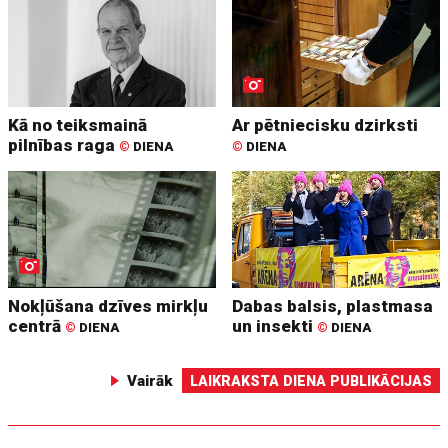
Kā no teiksmainā
Ar pētniecisku dzirksti
pilnības raga
©
DIENA
©
DIENA
Nokļūšana dzīves mirkļu
Dabas balsis, plastmasa
centrā
un insekti
©
DIENA
©
DIENA
Vairāk
LAIKRAKSTA DIENA PUBLIKĀCIJAS