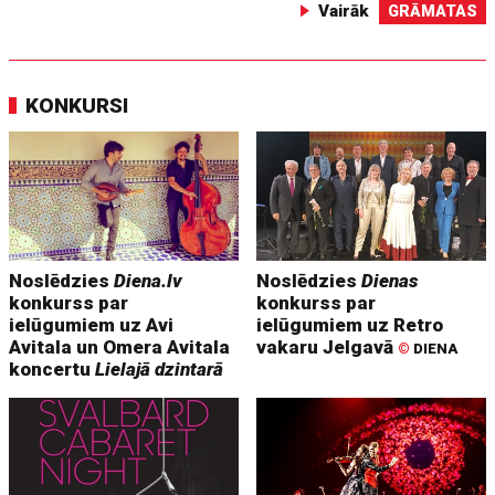
Vairāk
GRĀMATAS
KONKURSI
Noslēdzies
Diena.lv
Noslēdzies
Dienas
konkurss par
konkurss par
ielūgumiem uz Avi
ielūgumiem uz Retro
Avitala un Omera Avitala
vakaru Jelgavā
©
DIENA
koncertu
Lielajā dzintarā