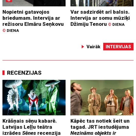
Nopietni gatavojos
Var sadzirdēt arī balsis.
briedumam. Intervija ar
Intervija ar somu mūziķi
režisoru Elmāru Seņkovu
Džimiju Tenoru
©
DIENA
©
DIENA
Vairāk
INTERVIJAS
RECENZIJAS
Krāšņais sēņu kabarē.
Kāpēc tas notiek šeit un
Latvijas Leļļu teātra
tagad. JRT iestudējuma
izrādes
Sēnes
recenzija
Nezināms objekts ir