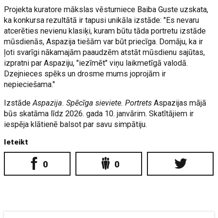
Projekta kuratore mākslas vēsturniece Baiba Guste uzskata,
ka konkursa rezultātā ir tapusi unikāla izstāde: "Es nevaru
atcerēties nevienu klasiķi, kuram būtu tāda portretu izstāde
mūsdienās, Aspazija tiešām var būt priecīga. Domāju, ka ir
ļoti svarīgi nākamajām paaudzēm atstāt mūsdienu sajūtas,
izpratni par Aspaziju, "iezīmēt" viņu laikmetīgā valodā.
Dzejnieces spēks un drosme mums joprojām ir
nepieciešama."
Izstāde
Aspazija. Spēcīga sieviete. Portrets
Aspazijas mājā
būs skatāma līdz 2026. gada 10. janvārim. Skatītājiem ir
iespēja klātienē balsot par savu simpātiju.
Ieteikt
0
0