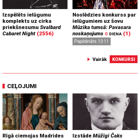
Izspēlēts ielūgumu
Noslēdzies konkurss par
komplekts uz cirka
ielūgumiem uz šovu
priekšnesumu
Svalbard
Mūzika tumsā: Pavasara
Cabaret Night
(2556)
noskaņojums
(1)
©
DIENA
Papildināts 13:11
Vairāk
KONKURSI
CEĻOJUMI
Rīgā ciemojas Madrides
Izstāde
Mūžīgi Čaks