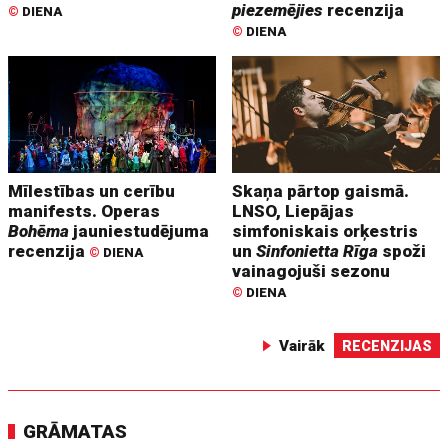
piezemējies
recenzija
©
DIENA
©
DIENA
Mīlestības un cerību
Skaņa pārtop gaismā.
manifests. Operas
LNSO, Liepājas
Bohēma
jauniestudējuma
simfoniskais orķestris
recenzija
un
Sinfonietta Rīga
spoži
©
DIENA
vainagojuši sezonu
©
DIENA
Vairāk
RECENZIJAS
GRĀMATAS