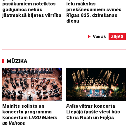
pasākumiem noteiktos
ielu mākslas
gadījumos nebūs
priekšnesumiem svinēs
jāatmaksā biļetes vērtība
Rīgas 825. dzimšanas
dienu
Vairāk
ZIŅAS
MŪZIKA
Mainīts solists un
Prāta vētras
koncerta
koncerta programma
Liepājā īpašie viesi būs
koncertam
LNSO Mālers
Chris Noah un Fiņķis
un Voltons