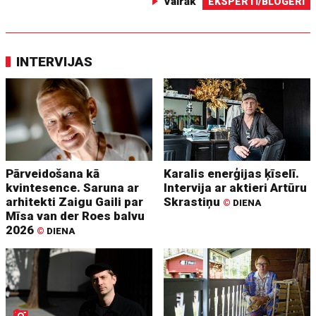
Vairāk
EKSPERTI/BLOGERI
INTERVIJAS
Pārveidošana kā
Karalis enerģijas ķīselī.
kvintesence. Saruna ar
Intervija ar aktieri Artūru
arhitekti Zaigu Gaili par
Skrastiņu
©
DIENA
Mīsa van der Roes balvu
2026
©
DIENA