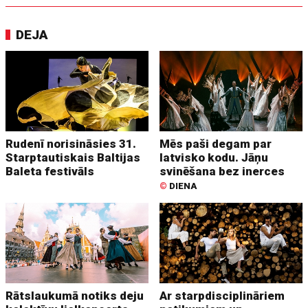
DEJA
Rudenī norisināsies 31.
Mēs paši degam par
Starptautiskais Baltijas
latvisko kodu. Jāņu
Baleta festivāls
svinēšana bez inerces
©
DIENA
Rātslaukumā notiks deju
Ar starpdisciplināriem