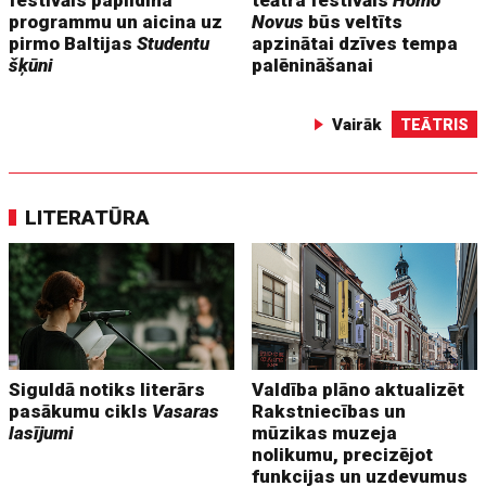
programmu un aicina uz
Novus
būs veltīts
pirmo Baltijas
Studentu
apzinātai dzīves tempa
šķūni
palēnināšanai
Vairāk
TEĀTRIS
LITERATŪRA
Siguldā notiks literārs
Valdība plāno aktualizēt
pasākumu cikls
Vasaras
Rakstniecības un
lasījumi
mūzikas muzeja
nolikumu, precizējot
funkcijas un uzdevumus