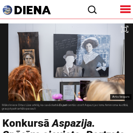
Artis Veigurs
Māksliniece Ditas Lūse atklāj, ka savā darbā
Es pati
centās izcelt Aspazijas lomu feminisma kustībā,
graujot patriarhālo pasauli
Konkursā
Aspazija.