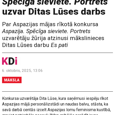
Spēcīga sieviete. Portrets
uzvar Ditas Lūses darbs
Par Aspazijas mājas rīkotā konkursa
Aspazija. Spēcīga sieviete. Portrets
uzvarētāju žūrija atzinusi mākslinieces
Ditas Lūses darbu
Es pati
6. oktobris, 2025, 13:06
MĀKSLA
Konkursa uzvarētāja Dita Lūse, kura saņēmusi iespēju rīkot
Aspazijas mājā personālizstādi un naudas balvu, stāsta, ka
savā darbā centās izcelt Aspazijas lomu feminisma kustībā,