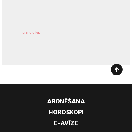
kravu apdrošināšana
granulu katli
siltumsūknis
ABONĒŠANA
HOROSKOPI
E-AVĪZE