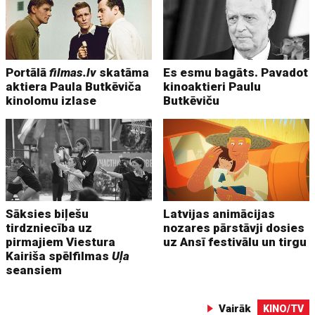
Portālā
filmas.lv
skatāma
Es esmu bagāts. Pavadot
aktiera Paula Butkēviča
kinoaktieri Paulu
kinolomu izlase
Butkēviču
Sāksies biļešu
Latvijas animācijas
tirdzniecība uz
nozares pārstāvji dosies
pirmajiem Viestura
uz Ansī festivālu un tirgu
Kairiša spēlfilmas
Uļa
seansiem
Vairāk
KINO/TV