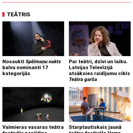
TEĀTRIS
Nosaukti
Spēlmaņu nakts
Par teātri, dzīvi un laiku.
balvu nominanti 17
Latvijas Televīzijā
kategorijās
atsāksies raidījumu cikls
Teātra garša
Valmieras vasaras teātra
Starptautiskais jaunā
festivāls papildina
teātra festivāls
Homo