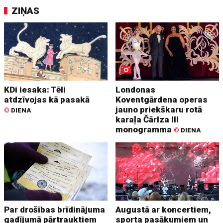
ZIŅAS
KDi iesaka: Tēli
Londonas
atdzīvojas kā pasakā
Koventgārdena operas
jauno priekškaru rotā
©
DIENA
karaļa Čārlza III
monogramma
©
DIENA
Par drošības brīdinājuma
Augustā ar koncertiem,
gadījumā pārtrauktiem
sporta pasākumiem un