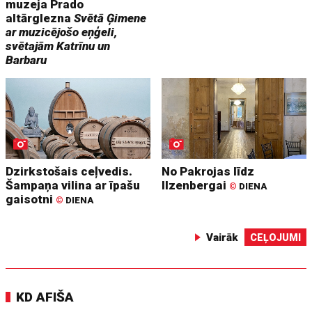
muzeja Prado
altārglezna
Svētā Ģimene
ar muzicējošo eņģeli,
svētajām Katrīnu un
Barbaru
Dzirkstošais ceļvedis.
No Pakrojas līdz
Šampaņa vilina ar īpašu
Ilzenbergai
©
DIENA
gaisotni
©
DIENA
Vairāk
CEĻOJUMI
KD AFIŠA