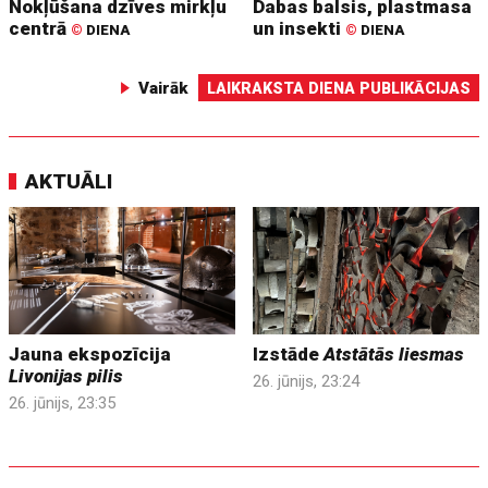
Nokļūšana dzīves mirkļu
Dabas balsis, plastmasa
centrā
un insekti
©
DIENA
©
DIENA
Vairāk
LAIKRAKSTA DIENA PUBLIKĀCIJAS
AKTUĀLI
Jauna ekspozīcija
Izstāde
Atstātās liesmas
Livonijas pilis
26. jūnijs, 23:24
26. jūnijs, 23:35