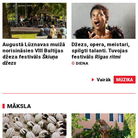
Augustā Lūznavas muižā
Džezs, opera, meistari,
norisināsies VIII Baltijas
spilgti talanti. Tuvojas
džeza festivāls
Škiuņa
festivāls
Rīgas ritmi
džezs
©
DIENA
Vairāk
MŪZIKA
MĀKSLA