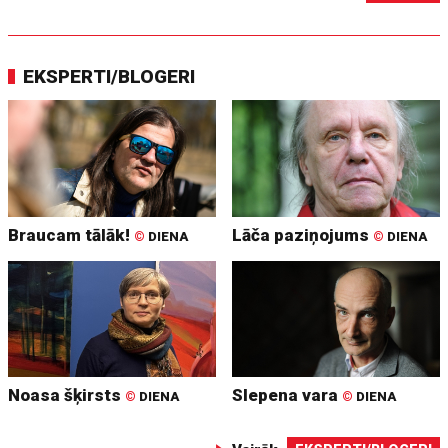
EKSPERTI/BLOGERI
Braucam tālāk!
Lāča paziņojums
©
DIENA
©
DIENA
Noasa šķirsts
Slepena vara
©
DIENA
©
DIENA