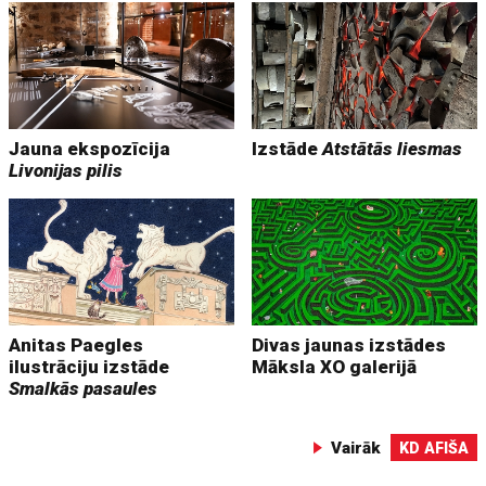
Jauna ekspozīcija
Izstāde
Atstātās liesmas
Livonijas pilis
Anitas Paegles
Divas jaunas izstādes
ilustrāciju izstāde
Māksla XO galerijā
Smalkās pasaules
Vairāk
KD AFIŠA