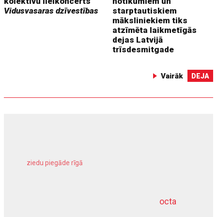
kolektīvu lielkoncerts
notikumiem un
Vidusvasaras dzīvestības
starptautiskiem
māksliniekiem tiks
atzīmēta laikmetīgās
dejas Latvijā
trīsdesmitgade
Vairāk
DEJA
ziedu piegāde rīgā
meliorācijas darbi
octa
dziļurbums