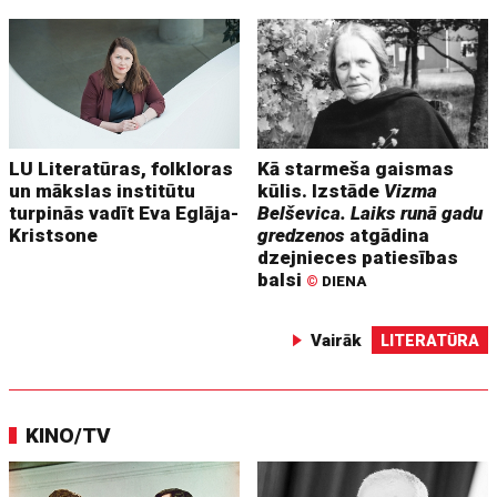
LU Literatūras, folkloras
Kā starmeša gaismas
un mākslas institūtu
kūlis. Izstāde
Vizma
turpinās vadīt Eva Eglāja-
Belševica. Laiks runā gadu
Kristsone
gredzenos
atgādina
dzejnieces patiesības
balsi
©
DIENA
Vairāk
LITERATŪRA
KINO/TV