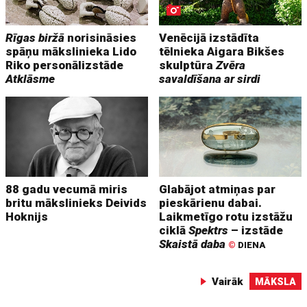
Rīgas biržā
norisināsies
Venēcijā izstādīta
spāņu mākslinieka Lido
tēlnieka Aigara Bikšes
Riko personālizstāde
skulptūra
Zvēra
Atklāsme
savaldīšana ar sirdi
88 gadu vecumā miris
Glabājot atmiņas par
britu mākslinieks Deivids
pieskārienu dabai.
Hoknijs
Laikmetīgo rotu izstāžu
ciklā
Spektrs
– izstāde
Skaistā daba
©
DIENA
Vairāk
MĀKSLA