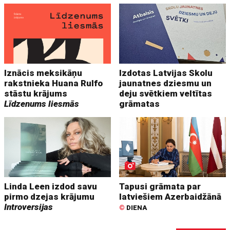
Iznācis meksikāņu
Izdotas Latvijas Skolu
rakstnieka Huana Rulfo
jaunatnes dziesmu un
stāstu krājums
deju svētkiem veltītas
Līdzenums liesmās
grāmatas
Linda Leen izdod savu
Tapusi grāmata par
pirmo dzejas krājumu
latviešiem Azerbaidžānā
Introversijas
©
DIENA