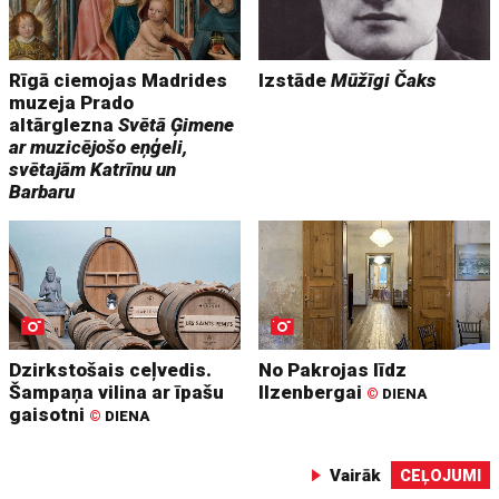
Rīgā ciemojas Madrides
Izstāde
Mūžīgi Čaks
muzeja Prado
altārglezna
Svētā Ģimene
ar muzicējošo eņģeli,
svētajām Katrīnu un
Barbaru
Dzirkstošais ceļvedis.
No Pakrojas līdz
Šampaņa vilina ar īpašu
Ilzenbergai
©
DIENA
gaisotni
©
DIENA
Vairāk
CEĻOJUMI