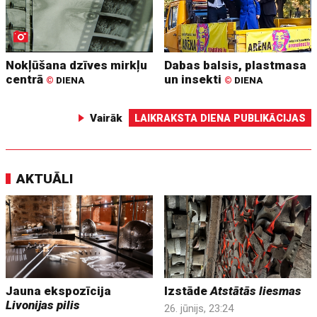
Nokļūšana dzīves mirkļu
Dabas balsis, plastmasa
centrā
un insekti
©
DIENA
©
DIENA
Vairāk
LAIKRAKSTA DIENA PUBLIKĀCIJAS
AKTUĀLI
Jauna ekspozīcija
Izstāde
Atstātās liesmas
Livonijas pilis
26. jūnijs, 23:24