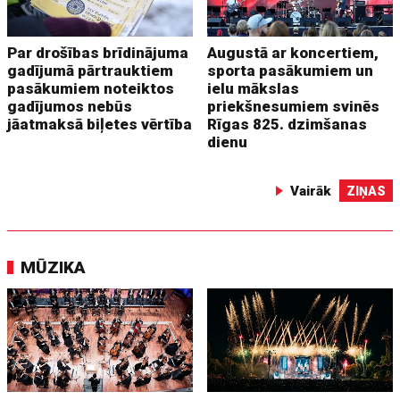
Par drošības brīdinājuma
Augustā ar koncertiem,
gadījumā pārtrauktiem
sporta pasākumiem un
pasākumiem noteiktos
ielu mākslas
gadījumos nebūs
priekšnesumiem svinēs
jāatmaksā biļetes vērtība
Rīgas 825. dzimšanas
dienu
Vairāk
ZIŅAS
MŪZIKA