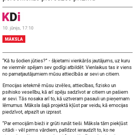
10. jūnijs, 17:10
MĀKSLA
“Kā tu šodien jūties?” - šķietami vienkāršs jautājums, uz kuru
ne vienmēr spējam sev godīgi atbildēt. Vienlaikus tas ir viens
no pamatjautājumiem mūsu attiecībās ar sevi un citiem.
Emocijas ietekmē mūsu izvēles, attiecības, fizisko un
psihisko veselību, kā arī spēju sadzīvot ar citiem un pašiem
ar sevi. Tās nosaka arī to, kā uztveram pasauli un pieņemam
lēmumus. Māksla šajā projektā kļūst par veidu, kā emocijas
piedzīvot, atpazīt un izprast.
“Par emocijām bieži ir grūti runāt tieši. Māksla tām piekļūst
citādi - vēl pirms vārdiem, palīdzot ieraudzīt to, ko ne