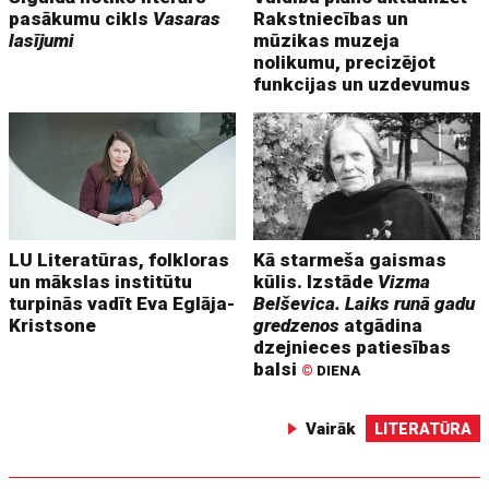
pasākumu cikls
Vasaras
Rakstniecības un
lasījumi
mūzikas muzeja
nolikumu, precizējot
funkcijas un uzdevumus
LU Literatūras, folkloras
Kā starmeša gaismas
un mākslas institūtu
kūlis. Izstāde
Vizma
turpinās vadīt Eva Eglāja-
Belševica. Laiks runā gadu
Kristsone
gredzenos
atgādina
dzejnieces patiesības
balsi
©
DIENA
Vairāk
LITERATŪRA