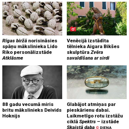
Rīgas biržā
norisināsies
Venēcijā izstādīta
spāņu mākslinieka Lido
tēlnieka Aigara Bikšes
Riko personālizstāde
skulptūra
Zvēra
Atklāsme
savaldīšana ar sirdi
88 gadu vecumā miris
Glabājot atmiņas par
britu mākslinieks Deivids
pieskārienu dabai.
Hoknijs
Laikmetīgo rotu izstāžu
ciklā
Spektrs
– izstāde
Skaistā daba
©
DIENA