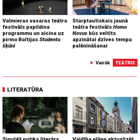
Valmieras vasaras teātra
Starptautiskais jaunā
festivāls papildina
teātra festivāls
Homo
programmu un aicina uz
Novus
būs veltīts
pirmo Baltijas
Studentu
apzinātai dzīves tempa
šķūni
palēnināšanai
Vairāk
TEĀTRIS
LITERATŪRA
Siguldā notiks literārs
Valdība plāno aktualizēt