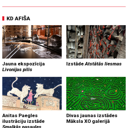
KD AFIŠA
Jauna ekspozīcija
Izstāde
Atstātās liesmas
Livonijas pilis
Anitas Paegles
Divas jaunas izstādes
ilustrāciju izstāde
Māksla XO galerijā
Smalkās pasaules