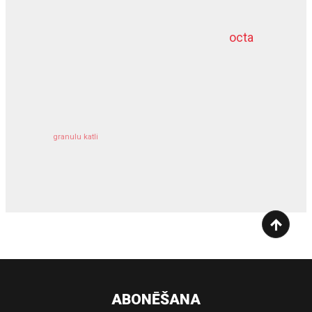
octa
dziļurbums
kravu apdrošināšana
granulu katli
siltumsūknis
ABONĒŠANA