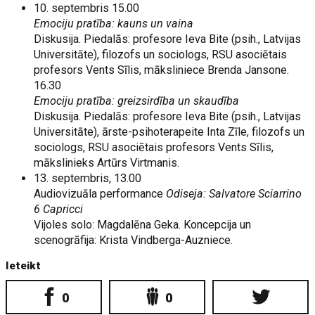
10. septembris 15.00
Emociju pratība: kauns un vaina
Diskusija. Piedalās: profesore Ieva Bite (psih., Latvijas
Universitāte), filozofs un sociologs, RSU asociētais
profesors Vents Sīlis, māksliniece Brenda Jansone.
16.30
Emociju pratība: greizsirdība un skaudība
Diskusija. Piedalās: profesore Ieva Bite (psih., Latvijas
Universitāte), ārste-psihoterapeite Inta Zīle, filozofs un
sociologs, RSU asociētais profesors Vents Sīlis,
mākslinieks Artūrs Virtmanis.
13. septembris, 13.00
Audiovizuāla performance
Odiseja:
Salvatore Sciarrino
6 Capricci
Vijoles solo: Magdalēna Geka. Koncepcija un
scenogrāfija: Krista Vindberga-Auzniece.
Ieteikt
0
0