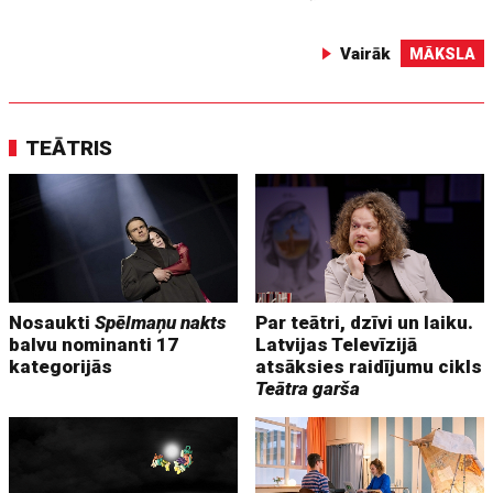
Vairāk
MĀKSLA
TEĀTRIS
Nosaukti
Spēlmaņu nakts
Par teātri, dzīvi un laiku.
balvu nominanti 17
Latvijas Televīzijā
kategorijās
atsāksies raidījumu cikls
Teātra garša