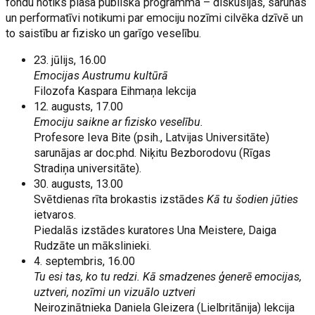
fondu notiks plaša publiskā programma – diskusijas, sarunas
un performatīvi notikumi par emociju nozīmi cilvēka dzīvē un
to saistību ar fizisko un garīgo veselību.
23. jūlijs, 16.00
Emocijas Austrumu kultūrā
Filozofa Kaspara Eihmaņa lekcija
12. augusts, 17.00
Emociju saikne ar fizisko veselību.
Profesore Ieva Bite (psih., Latvijas Universitāte)
sarunājas ar doc.phd. Niķitu Bezborodovu (Rīgas
Stradiņa universitāte).
30. augusts, 13.00
Svētdienas rīta brokastis izstādes
Kā tu šodien jūties
ietvaros.
Piedalās izstādes kuratores Una Meistere, Daiga
Rudzāte un mākslinieki.
4. septembris, 16.00
Tu esi tas, ko tu redzi. Kā smadzenes ģenerē emocijas,
uztveri, nozīmi un vizuālo uztveri
Neirozinātnieka Daniela Gleizera (Lielbritānija) lekcija