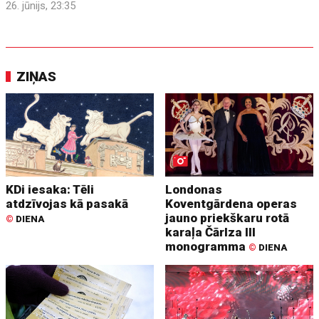
26. jūnijs, 23:35
ZIŅAS
KDi iesaka: Tēli
Londonas
atdzīvojas kā pasakā
Koventgārdena operas
jauno priekškaru rotā
©
DIENA
karaļa Čārlza III
monogramma
©
DIENA