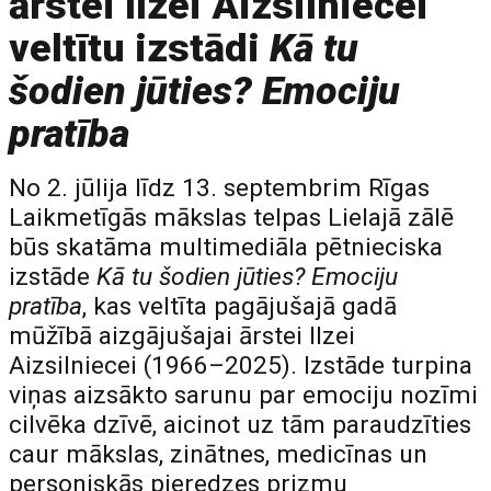
ārstei Ilzei Aizsilniecei
veltītu izstādi
Kā tu
šodien jūties? Emociju
pratība
No 2. jūlija līdz 13. septembrim Rīgas
Laikmetīgās mākslas telpas Lielajā zālē
būs skatāma multimediāla pētnieciska
izstāde
Kā tu šodien jūties? Emociju
pratība
, kas veltīta pagājušajā gadā
mūžībā aizgājušajai ārstei Ilzei
Aizsilniecei (1966–2025). Izstāde turpina
viņas aizsākto sarunu par emociju nozīmi
cilvēka dzīvē, aicinot uz tām paraudzīties
caur mākslas, zinātnes, medicīnas un
personiskās pieredzes prizmu