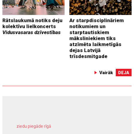
Rātslaukumā notiks deju
Ar starpdisciplināriem
kolektīvu lielkoncerts
notikumiem un
Vidusvasaras dzīvestības
starptautiskiem
māksliniekiem tiks
atzīmēta laikmetīgās
dejas Latvijā
trīsdesmitgade
Vairāk
DEJA
ziedu piegāde rīgā
meliorācijas darbi