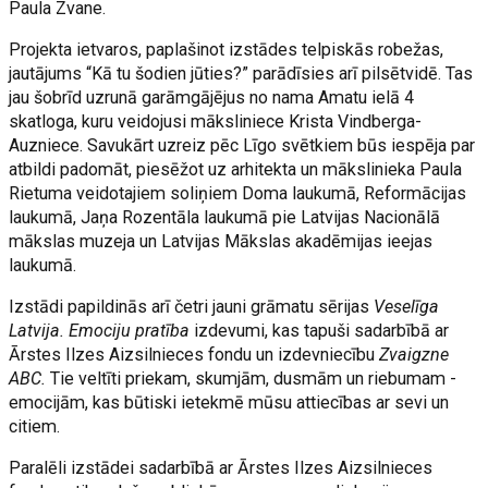
Paula Zvane.
Projekta ietvaros, paplašinot izstādes telpiskās robežas,
jautājums “Kā tu šodien jūties?” parādīsies arī pilsētvidē. Tas
jau šobrīd uzrunā garāmgājējus no nama Amatu ielā 4
skatloga, kuru veidojusi māksliniece Krista Vindberga-
Auzniece. Savukārt uzreiz pēc Līgo svētkiem būs iespēja par
atbildi padomāt, piesēžot uz arhitekta un mākslinieka Paula
Rietuma veidotajiem soliņiem Doma laukumā, Reformācijas
laukumā, Jaņa Rozentāla laukumā pie Latvijas Nacionālā
mākslas muzeja un Latvijas Mākslas akadēmijas ieejas
laukumā.
Izstādi papildinās arī četri jauni grāmatu sērijas
Veselīga
Latvija. Emociju pratība
izdevumi, kas tapuši sadarbībā ar
Ārstes Ilzes Aizsilnieces fondu un izdevniecību
Zvaigzne
ABC.
Tie veltīti priekam, skumjām, dusmām un riebumam -
emocijām, kas būtiski ietekmē mūsu attiecības ar sevi un
citiem.
Paralēli izstādei sadarbībā ar Ārstes Ilzes Aizsilnieces