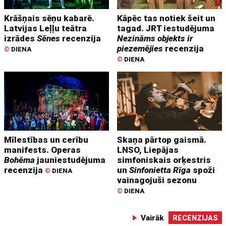
Krāšņais sēņu kabarē.
Kāpēc tas notiek šeit un
Latvijas Leļļu teātra
tagad. JRT iestudējuma
izrādes
Sēnes
recenzija
Nezināms objekts ir
piezemējies
recenzija
©
DIENA
©
DIENA
Mīlestības un cerību
Skaņa pārtop gaismā.
manifests. Operas
LNSO, Liepājas
Bohēma
jauniestudējuma
simfoniskais orķestris
recenzija
un
Sinfonietta Rīga
spoži
©
DIENA
vainagojuši sezonu
©
DIENA
Vairāk
RECENZIJAS