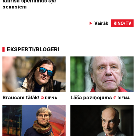
Kairiša spēlfilmas
Uļa
seansiem
Vairāk
KINO/TV
EKSPERTI/BLOGERI
Braucam tālāk!
Lāča paziņojums
©
DIENA
©
DIENA