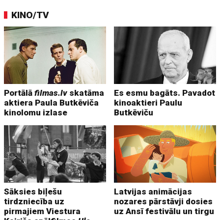
KINO/TV
Portālā
filmas.lv
skatāma
Es esmu bagāts. Pavadot
aktiera Paula Butkēviča
kinoaktieri Paulu
kinolomu izlase
Butkēviču
Sāksies biļešu
Latvijas animācijas
tirdzniecība uz
nozares pārstāvji dosies
pirmajiem Viestura
uz Ansī festivālu un tirgu