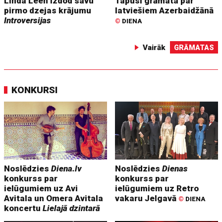
Linda Leen izdod savu
Tapusi grāmata par
pirmo dzejas krājumu
latviešiem Azerbaidžānā
Introversijas
©
DIENA
Vairāk
GRĀMATAS
KONKURSI
Noslēdzies
Diena.lv
Noslēdzies
Dienas
konkurss par
konkurss par
ielūgumiem uz Avi
ielūgumiem uz Retro
Avitala un Omera Avitala
vakaru Jelgavā
©
DIENA
koncertu
Lielajā dzintarā