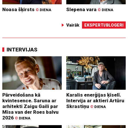
Noasa šķirsts
Slepena vara
©
DIENA
©
DIENA
Vairāk
EKSPERTI/BLOGERI
INTERVIJAS
Pārveidošana kā
Karalis enerģijas ķīselī.
kvintesence. Saruna ar
Intervija ar aktieri Artūru
arhitekti Zaigu Gaili par
Skrastiņu
©
DIENA
Mīsa van der Roes balvu
2026
©
DIENA