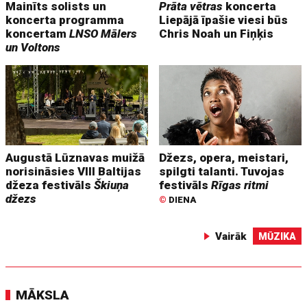
Mainīts solists un
Prāta vētras
koncerta
koncerta programma
Liepājā īpašie viesi būs
koncertam
LNSO Mālers
Chris Noah un Fiņķis
un Voltons
Augustā Lūznavas muižā
Džezs, opera, meistari,
norisināsies VIII Baltijas
spilgti talanti. Tuvojas
džeza festivāls
Škiuņa
festivāls
Rīgas ritmi
džezs
©
DIENA
Vairāk
MŪZIKA
MĀKSLA