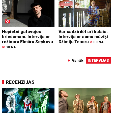
Nopietni gatavojos
Var sadzirdēt arī balsis.
briedumam. Intervija ar
Intervija ar somu mūziķi
režisoru Elmāru Seņkovu
Džimiju Tenoru
©
DIENA
©
DIENA
Vairāk
INTERVIJAS
RECENZIJAS