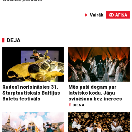
Vairāk
KD AFIŠA
DEJA
Rudenī norisināsies 31.
Mēs paši degam par
Starptautiskais Baltijas
latvisko kodu. Jāņu
Baleta festivāls
svinēšana bez inerces
©
DIENA