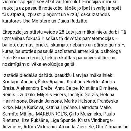
vienmēr spējam sev atzīt vai formulēt. Emocijas ir mūsu
reakcija uz pasaulē notiekošo, tāpēc jo īpaši svarīgi ir spēt
tās atpazīt, izprast, pieņemt un virzīt,” saka izstādes
kuratores Una Meistere un Daiga Rudzāte.
Ekspozīcijas stāstu veidos 28 Latvijas mākslinieku darbi. Tā
uzmanības fokusā ir sešas tā dēvētās pamatemocijas –
bailes, dusmas, prieks, skumjas, riebums un pārsteigums –,
kuras, balstoties pasaulē pazīstamā amerikāņu psihologa
Pola Ekmana teorijā, tiek uzskatītas par universālām un
nozīmīgām cilvēka evolūcijas gaitā.
Izstādē piedalās dažādu paaudžu Latvijas mākslinieki:
Kristaps Ancāns, Ēriks Apaļais, Kristiāns Brekte, Andris
Breže, Aleksandrs Breže, Anna Ceipe, Kristiāna Dimitere,
Reinis Dzudzilo, Miķelis Fišers, Indriķis Ģelzis, Helēna
Heinrihsone, Brenda Jansone, Marks Halsons, Frančeska
Kirke, Maija Kurševa, Katrīna Lipšāne, Laimdota Malle,
Sarmīte Māliņa, MAREUNROL’S, Ģirts Muižnieks, Pauls
Rietums, Ilze Rukšāne, Līga Spunde, Krista Vindberga-
Auzniece, Artūrs Virtmanis, Amanda Ziemele, Oto Zitmanis un