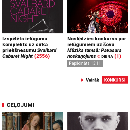
Izspēlēts ielūgumu
Noslēdzies konkurss par
komplekts uz cirka
ielūgumiem uz šovu
priekšnesumu
Svalbard
Mūzika tumsā: Pavasara
Cabaret Night
(2556)
noskaņojums
(1)
©
DIENA
Papildināts 13:11
Vairāk
KONKURSI
CEĻOJUMI