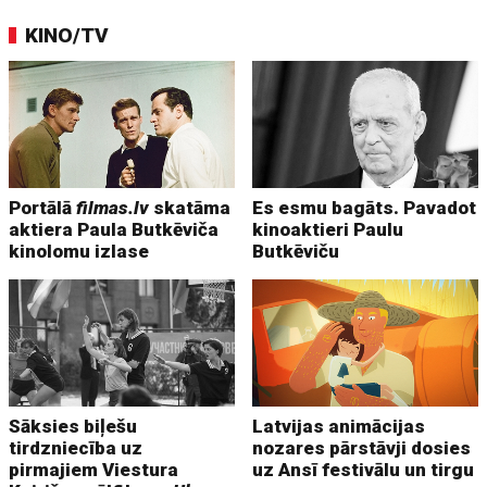
KINO/TV
Portālā
filmas.lv
skatāma
Es esmu bagāts. Pavadot
aktiera Paula Butkēviča
kinoaktieri Paulu
kinolomu izlase
Butkēviču
Sāksies biļešu
Latvijas animācijas
tirdzniecība uz
nozares pārstāvji dosies
pirmajiem Viestura
uz Ansī festivālu un tirgu