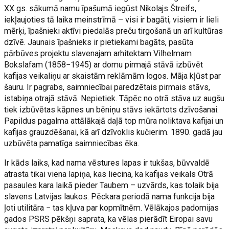
XX gs. sākumā namu īpašumā iegūst Nikolajs Štreifs,
iekļaujoties tā laika meinstrīmā – visi ir bagāti, visiem ir lieli
mērķi, īpašnieki aktīvi piedalās preču tirgošanā un arī kultūras
dzīvē. Jaunais īpašnieks ir pietiekami bagāts, pasūta
pārbūves projektu slavenajam arhitektam Vilhelmam
Bokslafam (1858−1945) ar domu pirmajā stāvā izbūvēt
kafijas veikaliņu ar skaistām reklāmām logos. Māja kļūst par
šauru. Ir pagrabs, saimniecībai paredzētais pirmais stāvs,
istabiņa otrajā stāvā. Nepietiek. Tāpēc no otrā stāva uz augšu
tiek izbūvētas kāpnes un bēniņu stāvs iekārtots dzīvošanai.
Papildus pagalma attālākajā daļā top mūra noliktava kafijai un
kafijas grauzdēšanai, kā arī dzīvoklis kučierim. 1890. gadā jau
uzbūvēta pamatīga saimniecības ēka.
Ir kāds laiks, kad nama vēstures lapas ir tukšas, būvvaldē
atrasta tikai viena lapiņa, kas liecina, ka kafijas veikals Otrā
pasaules kara laikā pieder Taubem – uzvārds, kas tolaik bija
slavens Latvijas laukos. Pēckara periodā nama funkcija bija
ļoti utilitāra − tas kļuva par kopmītnēm. Vēlākajos padomijas
gados PSRS pēkšņi saprata, ka vēlas pierādīt Eiropai savu