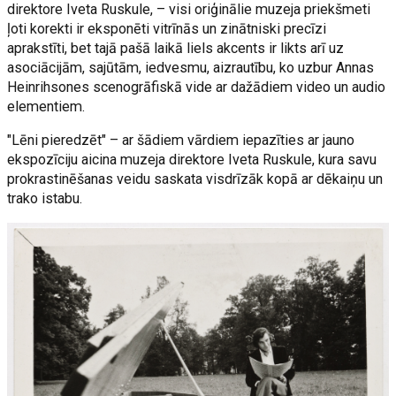
direktore Iveta Ruskule, – visi oriģinālie muzeja priekšmeti
ļoti korekti ir eksponēti vitrīnās un zinātniski precīzi
aprakstīti, bet tajā pašā laikā liels akcents ir likts arī uz
asociācijām, sajūtām, iedvesmu, aizrautību, ko uzbur Annas
Heinrihsones scenogrāfiskā vide ar dažādiem video un audio
elementiem.
"Lēni pieredzēt" – ar šādiem vārdiem iepazīties ar jauno
ekspozīciju aicina muzeja direktore Iveta Ruskule, kura savu
prokrastinēšanas veidu saskata visdrīzāk kopā ar dēkaiņu un
trako istabu.