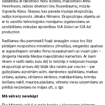
sadarbībā ar rakstnieci Noru Ikstenu, mākslinieci Annu
Heinrihsoni, radošo direktori Unu Rozenbaumu, mūziķi
Sigvardu Kļavu. Skaņas, kas pavada muzeja ekspozīciju,
radījis komponists Jēkabs Nīmanis. Ekspozīcijas objektu un
ar to saistīto tehnoloģisko risinājumu izgatavošanu un
uzstādīšanu veikušas apvienības SIA
Solavi
un SIA
Ad
production.
Radīšanas rīku piemineklī foajē ieraugām visus tos līdz
pēdējam nospicētos miniatūros zīmulīšus, elegantās spalvas
ar iegravētajiem smalko firmu nosaukumiem un visam pāri –
diriģenta Haralda Medņa majestātisko kamertoni. Ar šiem
rīkiem ir radīti darbi, kuru dēļ to lietotāji ir nokļuvuši muzeja
ekspozīcijā un kuru dēļ tālāk tiks runāts par visu ko – par
gulšņāšanu aizvērtām acīm, dambretes spēlēšanu, malkas
ciršanu, aušanu, vēršanos ekrānos, makšķerēšanu, krimiķu
lasīšanu naktī, mauriņa pļaušanu, vētrainu viesu uzņemšanu un
pilnībā neiziešanu no mājas utt., u. tjpr.
M6 vēlreiz neiekāpt