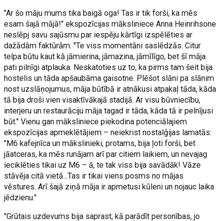
"Ar šo māju mums tika baigā oga! Tas ir tik forši, ka mēs
esam šajā mājā!" ekspozīcijas māksliniece Anna Heinrihsone
neslēpj savu sajūsmu par iespēju kārtīgi izspēlēties ar
dažādām faktūrām. "Te viss momentāni saslēdzās. Citur
telpa būtu kaut kā jāmierina, jāmazina, jāmīlīgo, bet šī māja
pati pilnīgi atplauka. Neskatoties uz to, ka pirms tam šeit bija
hostelis un tāda apšaubāma gaisotne. Plēšot slāni pa slānim
nost uzslāņojumus, māja būtībā ir atnākusi atpakaļ tāda, kāda
tā bija droši vien visaktīvākajā stadijā. Ar visu būvniecību,
interjeru un restaurāciju māja tagad ir tāda, kāda tā ir pelnījusi
būt." Vienu gan māksliniece piekodina potenciālajiem
ekspozīcijas apmeklētājiem – neiekrist nostalģijas lamatās:
"M6 kafejnīca un mākslinieki, protams, bija ļoti forši, bet
jāatceras, ka mēs runājam arī par citiem laikiem, un nevajag
ieciklēties tikai uz M6 – ā, te tak viss bija savādāk! Vāze
stāvēja citā vietā...Tas ir tikai viens posms no mājas
vēstures. Arī šajā ziņā māja ir apmetusi kūleni un nojauc laika
jēdzienu."
"Grūtais uzdevums bija saprast, kā parādīt personības, jo