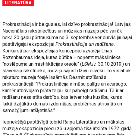
LITERATŪRA
Prokrastinācija ir beigusies, lai dzīvo prokrastinācija! Latvijas
Nacionālais rakstniecības un mūzikas muzejs pēc vairāk
nekā 20 gadu pārtraukuma no 3. septembra ver durvis jaunajai
pastāvīgajai ekspozīcijai
Prokrastinācija un radīšana.
Konkursā par ekspozīcijas koncepciju uzvarēja Unas
Rozenbaumas ideja, kuras būtība – noņemt mākslinieka
"noslēpuma un mistifikācijas oreolu" (
LSM.lv.
30.10.2019.) un
slavenajā rakstniekā, mūziķī sajust dzīvu cilvēku. To vislabāk
raksturo muzeja foajē lasāmās Desmit atzīšanās
prokrastinācijā: "Prokrastinācija ir mūsu palīgs un acuraugs,
kamēr atbrīvojam prāta telpu, kur pabeigt radīšanu. Tā ir ar
radīšanu nesaistīta darbība, kas ietver roku kustību, kuras
laikā dziļākās domas izdomājas, problēmas atrisinās un
samežģījumi atšķetinās."
Iepriekšējā pastāvīgā tobrīd Raiņa Literatūras un mākslas
muzeja ekspozīcija piecu zāļu apjomā tika atklāta 1972. gadā