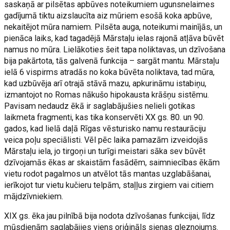
saskaņā ar pilsētas apbūves noteikumiem ugunsnelaimes
gadījumā tiktu aizslaucīta aiz mūriem esošā koka apbūve,
nekaitējot mūra namiem. Pilsēta auga, noteikumi mainījās, un
pienāca laiks, kad tagadējā Mārstaļu ielas rajonā atļāva būvēt
namus no mūra. Lielākoties šeit tapa noliktavas, un dzīvošana
bija pakārtota, tās galvenā funkcija – sargāt mantu. Mārstaļu
ielā 6 vispirms atradās no koka būvēta noliktava, tad mūra,
kad uzbūvēja arī otrajā stāvā mazu, apkurināmu istabiņu,
izmantojot no Romas nākušo hipokausta krāšņu sistēmu.
Pavisam nedaudz ēkā ir saglabājušies nelieli gotikas
laikmeta fragmenti, kas tika konservēti XX gs. 80. un 90.
gados, kad lielā daļā Rīgas vēsturisko namu restaurāciju
veica poļu speciālisti. Vēl pēc laika pamazām izveidojās
Mārstaļu iela, jo tirgoņi un turīgi meistari sāka sev būvēt
dzīvojamās ēkas ar skaistām fasādēm, saimniecības ēkām
vietu rodot pagalmos un atvēlot tās mantas uzglabāšanai,
ierīkojot tur vietu kučieru telpām, staļļus zirgiem vai citiem
mājdzīvniekiem.
XIX gs. ēka jau pilnībā bija nodota dzīvošanas funkcijai, līdz
mūsdienām saglabājies viens oriģināls sienas gleznojums.