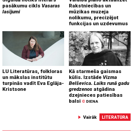
pasākumu cikls
Vasaras
Rakstniecības un
lasījumi
mūzikas muzeja
nolikumu, precizējot
funkcijas un uzdevumus
LU Literatūras, folkloras
Kā starmeša gaismas
un mākslas institūtu
kūlis. Izstāde
Vizma
turpinās vadīt Eva Eglāja-
Belševica. Laiks runā gadu
Kristsone
gredzenos
atgādina
dzejnieces patiesības
balsi
©
DIENA
Vairāk
LITERATŪRA