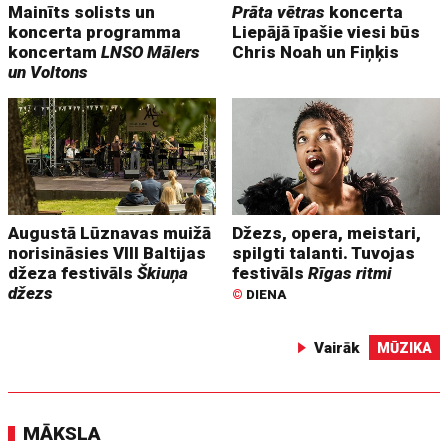
Mainīts solists un
Prāta vētras
koncerta
koncerta programma
Liepājā īpašie viesi būs
koncertam
LNSO Mālers
Chris Noah un Fiņķis
un Voltons
Augustā Lūznavas muižā
Džezs, opera, meistari,
norisināsies VIII Baltijas
spilgti talanti. Tuvojas
džeza festivāls
Škiuņa
festivāls
Rīgas ritmi
džezs
©
DIENA
Vairāk
MŪZIKA
MĀKSLA