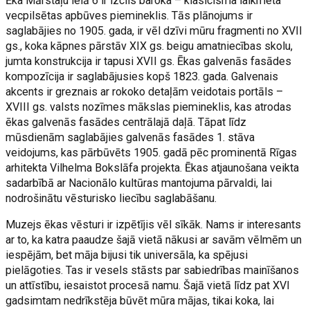
Ēka Mārstaļu ielā 6 ir izcils baroka – klasicisma laikmeta
vecpilsētas apbūves piemineklis. Tās plānojums ir
saglabājies no 1905. gada, ir vēl dzīvi mūru fragmenti no XVII
gs., koka kāpnes pārstāv XIX gs. beigu amatniecības skolu,
jumta konstrukcija ir tapusi XVII gs. Ēkas galvenās fasādes
kompozīcija ir saglabājusies kopš 1823. gada. Galvenais
akcents ir greznais ar rokoko detaļām veidotais portāls –
XVIII gs. valsts nozīmes mākslas piemineklis, kas atrodas
ēkas galvenās fasādes centrālajā daļā. Tāpat līdz
mūsdienām saglabājies galvenās fasādes 1. stāva
veidojums, kas pārbūvēts 1905. gadā pēc prominentā Rīgas
arhitekta Vilhelma Bokslāfa projekta. Ēkas atjaunošana veikta
sadarbībā ar Nacionālo kultūras mantojuma pārvaldi, lai
nodrošinātu vēsturisko liecību saglabāšanu.
Muzejs ēkas vēsturi ir izpētījis vēl sīkāk. Nams ir interesants
ar to, ka katra paaudze šajā vietā nākusi ar savām vēlmēm un
iespējām, bet māja bijusi tik universāla, ka spējusi
pielāgoties. Tas ir vesels stāsts par sabiedrības mainīšanos
un attīstību, iesaistot procesā namu. Šajā vietā līdz pat XVI
gadsimtam nedrīkstēja būvēt mūra mājas, tikai koka, lai