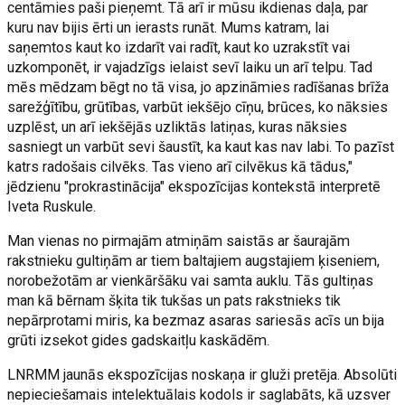
centāmies paši pieņemt. Tā arī ir mūsu ikdienas daļa, par
kuru nav bijis ērti un ierasts runāt. Mums katram, lai
saņemtos kaut ko izdarīt vai radīt, kaut ko uzrakstīt vai
uzkomponēt, ir vajadzīgs ielaist sevī laiku un arī telpu. Tad
mēs mēdzam bēgt no tā visa, jo apzināmies radīšanas brīža
sarežģītību, grūtības, varbūt iekšējo cīņu, brūces, ko nāksies
uzplēst, un arī iekšējās uzliktās latiņas, kuras nāksies
sasniegt un varbūt sevi šaustīt, ka kaut kas nav labi. To pazīst
katrs radošais cilvēks. Tas vieno arī cilvēkus kā tādus,"
jēdzienu "prokrastinācija" ekspozīcijas kontekstā interpretē
Iveta Ruskule.
Man vienas no pirmajām atmiņām saistās ar šaurajām
rakstnieku gultiņām ar tiem baltajiem augstajiem ķiseniem,
norobežotām ar vienkāršāku vai samta auklu. Tās gultiņas
man kā bērnam šķita tik tukšas un pats rakstnieks tik
nepārprotami miris, ka bezmaz asaras sariesās acīs un bija
grūti izsekot gides gadskaitļu kaskādēm.
LNRMM jaunās ekspozīcijas noskaņa ir gluži pretēja. Absolūti
nepieciešamais intelektuālais kodols ir saglabāts, kā uzsver