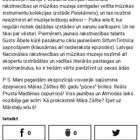
rakstniecības un mūzikas muzeja simtgadei veltīta mūzikas
instrumentu kolekcijas izstāde
Pieskāriens
), un tas nozīmē
neaizmirst arī muzeja krātuvju adresi – Pulka iela 8, kur
regulāri notiek dažādas izstādes un sarunu sarīkojumi. Un ne
tikai par vēsturi. Piemēram, jaunais rakstniecības talants
Gusts Ābele kūrē pasākumu ciklu jauniešiem
SiltumTintnīca
sapņotājiem
(klausāmas arī raidieraksta epizodes). Latvijas
Nacionālais rakstniecības un mūzikas muzejs nozīmē arī
ekspertu izstrādātas un vadītas literārās pastaigas un
velomaršrutus, ko ir tiešām vērts piedzīvot uz savas ādas.
P. S. Mani pagaidām ekspozīcijā visvairāk sajūsmina
dzejnieces Māras Zālītes 80. gadu "pūces" brilles. Reāls
Prusta Madlēnas cepumiņš! Viss jaunības un Atmodas laiks
nozibēja gar acīm. Kā prokrastinē Māra Zālīte? Ejiet uz
Mārstaļu ielu 6!
Ieteikt
0
0