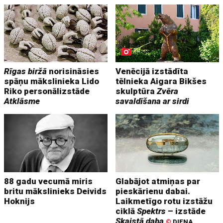
Rīgas biržā
norisināsies
Venēcijā izstādīta
spāņu mākslinieka Lido
tēlnieka Aigara Bikšes
Riko personālizstāde
skulptūra
Zvēra
Atklāsme
savaldīšana ar sirdi
88 gadu vecumā miris
Glabājot atmiņas par
britu mākslinieks Deivids
pieskārienu dabai.
Hoknijs
Laikmetīgo rotu izstāžu
ciklā
Spektrs
– izstāde
Skaistā daba
©
DIENA