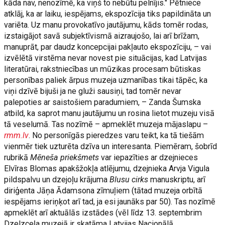
kāda nav, nenozīmē, ka viņš to nebūtu pelnījis." Pētniece
atklāj, ka ar laiku, iespējams, ekspozīcija tiks papildināta un
variēta. Uz manu provokatīvo jautājumu, kāds tomēr rodas,
izstaigājot savā subjektīvismā aizraujošo, lai arī brīžam,
manuprāt, par daudz koncepcijai pakļauto ekspozīciju, – vai
izvēlētā virstēma nevar novest pie situācijas, kad Latvijas
literatūrai, rakstniecības un mūzikas procesam būtiskas
personības paliek ārpus muzeja uzmanības tikai tāpēc, ka
viņi dzīvē bijuši ja ne gluži sausiņi, tad tomēr nevar
palepoties ar saistošiem paradumiem, – Zanda Šumska
atbild, ka saprot manu jautājumu un rosina lietot muzeju visā
tā veselumā. Tas nozīmē – apmeklēt muzeja mājaslapu –
rmm.lv
. No personīgās pieredzes varu teikt, ka tā tiešām
vienmēr tiek uzturēta dzīva un interesanta. Piemēram, šobrīd
rubrikā
Mēneša priekšmets
var iepazīties ar dzejnieces
Elvīras Blomas apakšžokļa atlējumu, dzejnieka Arvja Vigula
pildspalvu un dzejoļu krājuma
Blusu cirks
manuskriptu, arī
diriģenta Jāņa Ādamsona zīmuļiem (tātad muzeja orbītā
iespējams ieriņķot arī tad, ja esi jaunāks par 50). Tas nozīmē
apmeklēt arī aktuālās izstādes (vēl līdz 13. septembrim
Dzelzceļa muzejā ir skatāma Latvijas Nacionālā