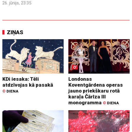
26. jūnijs, 23:35
ZIŅAS
KDi iesaka: Tēli
Londonas
atdzīvojas kā pasakā
Koventgārdena operas
jauno priekškaru rotā
©
DIENA
karaļa Čārlza III
monogramma
©
DIENA