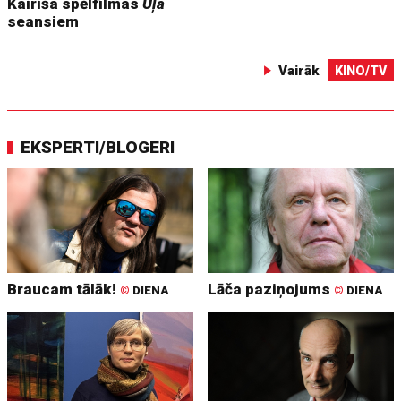
Kairiša spēlfilmas
Uļa
seansiem
Vairāk
KINO/TV
EKSPERTI/BLOGERI
Braucam tālāk!
Lāča paziņojums
©
DIENA
©
DIENA