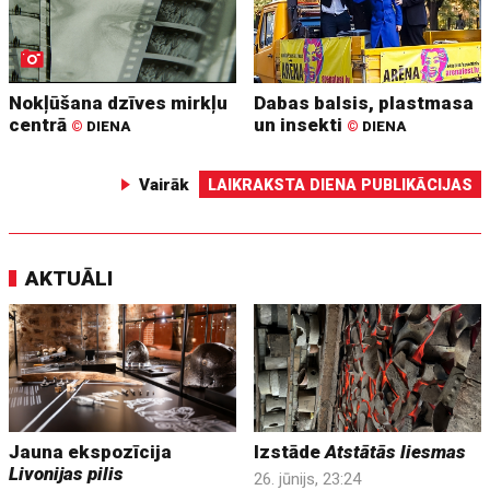
Nokļūšana dzīves mirkļu
Dabas balsis, plastmasa
centrā
un insekti
©
DIENA
©
DIENA
Vairāk
LAIKRAKSTA DIENA PUBLIKĀCIJAS
AKTUĀLI
Jauna ekspozīcija
Izstāde
Atstātās liesmas
Livonijas pilis
26. jūnijs, 23:24