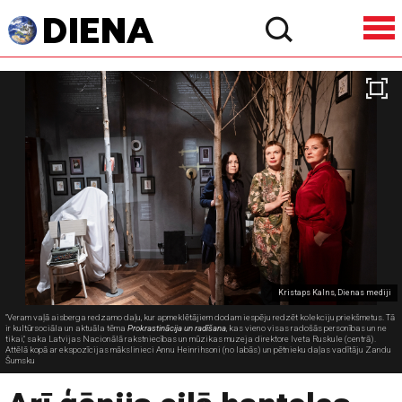
Kristaps Kalns, Dienas mediji
"Veram vaļā aisberga redzamo daļu, kur apmeklētājiem dodam iespēju redzēt kolekciju priekšmetus. Tā
ir kultūrsociāla un aktuāla tēma
Prokrastinācija un radīšana
, kas vieno visas radošās personības un ne
tikai," saka Latvijas Nacionālā rakstniecības un mūzikas muzeja direktore Iveta Ruskule (centrā).
Attēlā kopā ar ekspozīcijas mākslinieci Annu Heinrihsoni (no labās) un pētnieku daļas vadītāju Zandu
Šumsku