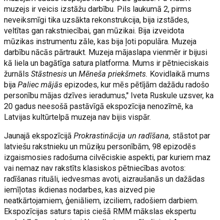
muzejs ir veicis izstāžu darbību. Pils laukumā 2, pirms
neveiksmīgi tika uzsākta rekonstrukcija, bija izstādes,
veltītas gan rakstniecībai, gan mūzikai. Bija izveidota
mūzikas instrumentu zāle, kas bija ļoti populāra. Muzeja
darbību nācās pārtraukt. Muzeja mājaslapa vienmēr ir bijusi
kā liela un bagātīga satura platforma. Mums ir pētnieciskais
žurnāls
Stāstnesis
un
Mēneša priekšmets.
Kovidlaikā mums
bija
Paliec mājās
epizodes, kur mēs pētījām dažādu radošo
personību mājas dzīves ieradumus," Iveta Ruskule uzsver, ka
20 gadus neesošā pastāvīgā ekspozīcija nenozīmē, ka
Latvijas kultūrtelpā muzeja nav bijis vispār.
Jaunajā ekspozīcijā
Prokrastinācija un radīšana,
stāstot par
latviešu rakstnieku un mūziķu personībām, 98 epizodēs
izgaismosies radošuma cilvēciskie aspekti, par kuriem maz
vai nemaz nav rakstīts klasiskos pētniecības avotos:
radīšanas rituāli, iedvesmas avoti, aizraušanās un dažādas
iemīļotas ikdienas nodarbes, kas aizved pie
neatkārtojamiem, ģeniāliem, izciliem, radošiem darbiem.
Ekspozīcijas saturs tapis ciešā RMM mākslas ekspertu