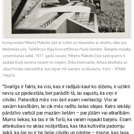
Komponists Pēteris Plakidis sēž ar notīm aiz klavesīna ar atvērtu vāku pie
Mežotnes pils. Telefilmas
Rīga
koncertfilmas
Pauls Dambis: Šekspīra mūzika
uzņemšanas laikā. 1977. gada vasara. Pēteris Plakidis būs sastopams 5.
sadaļā
Kurā neviens neiziet no mājām
, Ērika Ešenvalda, Artura Maskata un
Jāņa Poruka sabiedrībā, kuri tāpat mīl vienatni un klusumu. Foto – RTMM
796013
"Svarīgs ir fakts, ka visi, kas ir radījuši kaut ko diženu, ir uzlikti
nevis uz pjedestāla, bet parādīti tā, lai sajustu, ka viņi ir
cilvēki. Patiesībā mēs visi šeit esam vienlaicīgi. Visi ar
savām kaislībām, lai cik mēs radītu lielas idejas. Katrs iekšēji
pārdzīvo varbūt par mazām lietām – par jūtām vai atkarībām.
Mums liekas, ka tas ir tik forši, ka varam nojaukt barjeru. Esam
atteikušies no aklas nošķirtības, kas tika kultivēta padomju
laikā, ka šie nu ir tie lielie cilvēki un pārējie – mazie, kas lasa