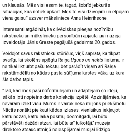
un klausās. Mēs visi esam te, tagad, šobrīd jebkurās
situācijās, kas notiek apkārt. Mēs te visi dzīvojam un elpojam
vienu gaisu," uzsver māksliniece Anna Heinrihsone.
Interesanti atgādināt, ka cilvēciskas pieejas nozīmību
rakstnieku un mākslinieku personībām apjauta jau muzeja
izveidotājs Jānis Greste pagājušā gadsimta 20. gados.
Veidojot savus rakstnieku stūrīšus, viņš saprata, ka tikpat
svarīgi, lai skolēns apjēgtu Raiņa
Uguns un nakts
lielumu, ir
ne tikai likt urbt pašu tekstu, bet parādīt viņam arī Raiņa
rakstāmdēlīti no kādas pasta sūtījuma kastes vāka, uz kura
šis darbs tapis.
"Tad, kad mēs paši noformulējām un adaptējām šo ideju,
sākās ļoti nopietns darbs kolekciju izpētē. Apzinājāmies, ka
nevaram izlikt visu. Mums ir vairāk nekā miljons priekšmetu.
Nācās nonākt pie kaut kādas izlases, vienlaikus iekļaujot
katru nozari, katru laika posmu, desmitgadi, lai būtu
pārstāvēti dažādi atzari, lai būtu arī tulkotāji," muzeja
direktore atsauc atmiņā neiespējamai misijai līdzīgo