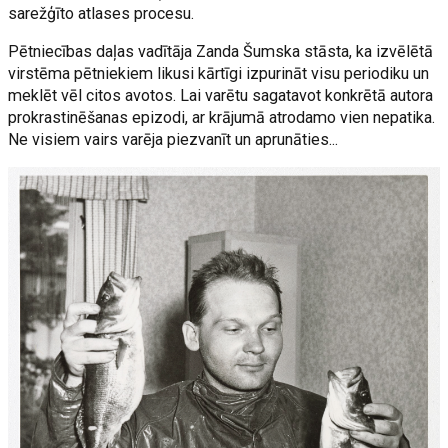
sarežģīto atlases procesu.
Pētniecības daļas vadītāja Zanda Šumska stāsta, ka izvēlētā
virstēma pētniekiem likusi kārtīgi izpurināt visu periodiku un
meklēt vēl citos avotos. Lai varētu sagatavot konkrētā autora
prokrastinēšanas epizodi, ar krājumā atrodamo vien nepatika.
Ne visiem vairs varēja piezvanīt un aprunāties...