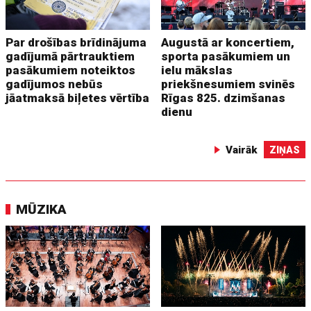
Par drošības brīdinājuma
Augustā ar koncertiem,
gadījumā pārtrauktiem
sporta pasākumiem un
pasākumiem noteiktos
ielu mākslas
gadījumos nebūs
priekšnesumiem svinēs
jāatmaksā biļetes vērtība
Rīgas 825. dzimšanas
dienu
Vairāk
ZIŅAS
MŪZIKA