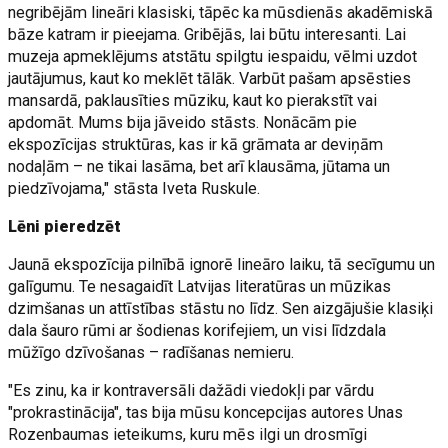
negribējām lineāri klasiski, tāpēc ka mūsdienās akadēmiskā
bāze katram ir pieejama. Gribējās, lai būtu interesanti. Lai
muzeja apmeklējums atstātu spilgtu iespaidu, vēlmi uzdot
jautājumus, kaut ko meklēt tālāk. Varbūt pašam apsēsties
mansardā, paklausīties mūziku, kaut ko pierakstīt vai
apdomāt. Mums bija jāveido stāsts. Nonācām pie
ekspozīcijas struktūras, kas ir kā grāmata ar deviņām
nodaļām – ne tikai lasāma, bet arī klausāma, jūtama un
piedzīvojama," stāsta Iveta Ruskule.
Lēni pieredzēt
Jaunā ekspozīcija pilnībā ignorē lineāro laiku, tā secīgumu un
galīgumu. Te nesagaidīt Latvijas literatūras un mūzikas
dzimšanas un attīstības stāstu no līdz. Sen aizgājušie klasiķi
dala šauro rūmi ar šodienas korifejiem, un visi līdzdala
mūžīgo dzīvošanas – radīšanas nemieru.
"Es zinu, ka ir kontraversāli dažādi viedokļi par vārdu
"prokrastinācija", tas bija mūsu koncepcijas autores Unas
Rozenbaumas ieteikums, kuru mēs ilgi un drosmīgi