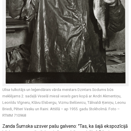
Ulisa
tulkotājs un leģendārais vārda meistars Dzintars Sodums būs
meklējams 2. sadaļā
Veselā miesā vesels gars
kopā ar Andri Akmentiņu,
Leonīdu Vīgneru, Klāvu Elsbergu, Vizmu Belševicu, Tālivaldi Ķeniņu, Leonu
Briedi, Pēteri Vasku un Raini. Attēlā – ap 1955. gadu Stokholmā. Foto –
RTMM 710968
Zanda Šumska uzsver pašu galveno: "Tas, ka šajā ekspozīcijā