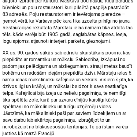
augsto izpratni par kultūru. Maskava dod naudu, Rīgā parādās
būvnieki un poļu restauratori, kuri pilsētā paspēja pastrādāt
83 adresēs. Poļu restauratoriem ir ievērojama pieredze –
ņemot vērā, ka Varšava pēc kara tika uzcelta pilnīgi no jauna.
Restaurācijas rezultātā Mārstaļu ielas namam tika atdots tas
tēls, kāds varēja būt 1905. gadā, saglabātas kāpnes, ieeja,
logu apjoms, atjaunoti interjeri, parkets, gleznojumi.
XX gs. 90. gados sākās sabiedriski skaistākais posms, kas
piepildīts ar romantiku un mākslu. Sabiedrība, izkāpusi no
padomijas pelēcīguma un aizliegumiem, strauji metas baudīt
bohēmu un radošām idejām piepildītu dzīvi. Mārstaļu ielas 6.
namā ienāk mākslinieku kafejnīca un veikals. Visiem šķita, ka
dzīvos ilgi un krāšņi, un mākslai beidzot ir sava neatkarīga
telpa. Kafejnīcai bija izeja uz nelielu pagalmiņu, te nemitīgi
tika spēlēta zole, kurā par uzvaru cīnījās kaislīgi kāršu
spēlmaņi no mākslinieku un turīgu uzņēmēju vides.
Jāatzīmē, ka mākslinieki paši par saviem līdzekļiem un ar
savu darbu labiekārtoja pagalmiņu, izbruģējot to un
norobežojot no blakusesošās teritorijas. Te pa īstam varēja
justies kā mazā Francijā.