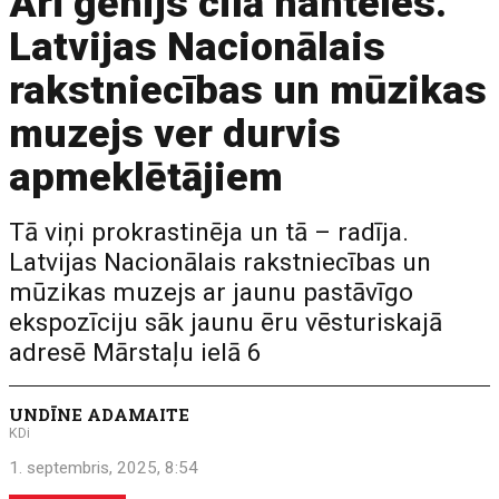
Arī ģēnijs cilā hanteles.
Latvijas Nacionālais
rakstniecības un mūzikas
muzejs ver durvis
apmeklētājiem
Tā viņi prokrastinēja un tā – radīja.
Latvijas Nacionālais rakstniecības un
mūzikas muzejs ar jaunu pastāvīgo
ekspozīciju sāk jaunu ēru vēsturiskajā
adresē Mārstaļu ielā 6
UNDĪNE ADAMAITE
KDi
1. septembris, 2025, 8:54