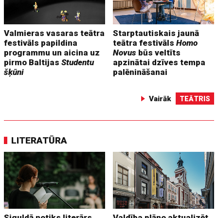
Valmieras vasaras teātra
Starptautiskais jaunā
festivāls papildina
teātra festivāls
Homo
programmu un aicina uz
Novus
būs veltīts
pirmo Baltijas
Studentu
apzinātai dzīves tempa
šķūni
palēnināšanai
Vairāk
TEĀTRIS
LITERATŪRA
Siguldā notiks literārs
Valdība plāno aktualizēt