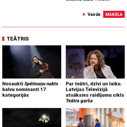
Vairāk
MĀKSLA
TEĀTRIS
Nosaukti
Spēlmaņu nakts
Par teātri, dzīvi un laiku.
balvu nominanti 17
Latvijas Televīzijā
kategorijās
atsāksies raidījumu cikls
Teātra garša