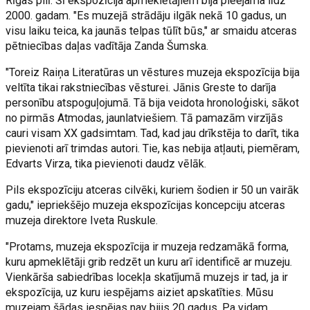
Rīgas pilī. Šī ekspozīcija apmeklētājiem bija pieejama līdz
2000. gadam. "Es muzejā strādāju ilgāk nekā 10 gadus, un
visu laiku teica, ka jaunās telpas tūlīt būs," ar smaidu atceras
pētniecības daļas vadītāja Zanda Šumska.
"Toreiz Raiņa Literatūras un vēstures muzeja ekspozīcija bija
veltīta tikai rakstniecības vēsturei. Jānis Greste to darīja
personību atspoguļojumā. Tā bija veidota hronoloģiski, sākot
no pirmās Atmodas, jaunlatviešiem. Tā pamazām virzījās
cauri visam XX gadsimtam. Tad, kad jau drīkstēja to darīt, tika
pievienoti arī trimdas autori. Tie, kas nebija atļauti, piemēram,
Edvarts Virza, tika pievienoti daudz vēlāk.
Pils ekspozīciju atceras cilvēki, kuriem šodien ir 50 un vairāk
gadu," iepriekšējo muzeja ekspozīcijas koncepciju atceras
muzeja direktore Iveta Ruskule.
"Protams, muzeja ekspozīcija ir muzeja redzamākā forma,
kuru apmeklētāji grib redzēt un kuru arī identificē ar muzeju.
Vienkārša sabiedrības locekļa skatījumā muzejs ir tad, ja ir
ekspozīcija, uz kuru iespējams aiziet apskatīties. Mūsu
muzejam šādas iespējas nav bijis 20 gadus. Pa vidam