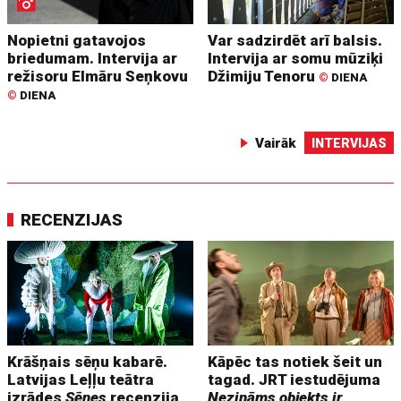
Nopietni gatavojos
Var sadzirdēt arī balsis.
briedumam. Intervija ar
Intervija ar somu mūziķi
režisoru Elmāru Seņkovu
Džimiju Tenoru
©
DIENA
©
DIENA
Vairāk
INTERVIJAS
RECENZIJAS
Krāšņais sēņu kabarē.
Kāpēc tas notiek šeit un
Latvijas Leļļu teātra
tagad. JRT iestudējuma
izrādes
Sēnes
recenzija
Nezināms objekts ir