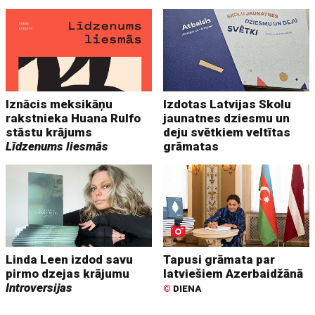
Iznācis meksikāņu
Izdotas Latvijas Skolu
rakstnieka Huana Rulfo
jaunatnes dziesmu un
stāstu krājums
deju svētkiem veltītas
Līdzenums liesmās
grāmatas
Linda Leen izdod savu
Tapusi grāmata par
pirmo dzejas krājumu
latviešiem Azerbaidžānā
Introversijas
©
DIENA