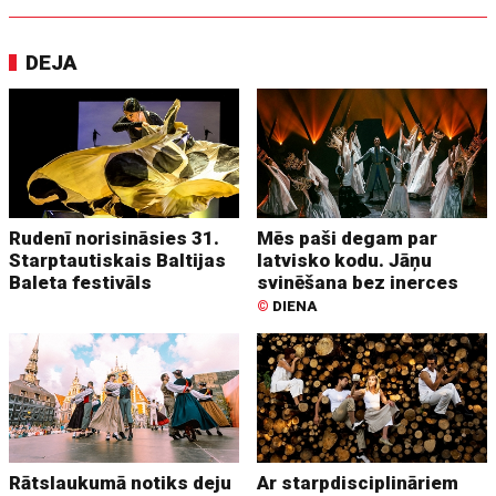
DEJA
Rudenī norisināsies 31.
Mēs paši degam par
Starptautiskais Baltijas
latvisko kodu. Jāņu
Baleta festivāls
svinēšana bez inerces
©
DIENA
Rātslaukumā notiks deju
Ar starpdisciplināriem