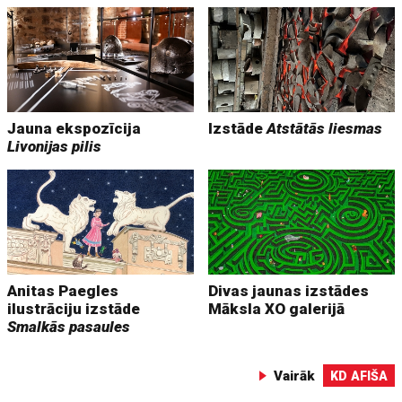
Jauna ekspozīcija
Izstāde
Atstātās liesmas
Livonijas pilis
Anitas Paegles
Divas jaunas izstādes
ilustrāciju izstāde
Māksla XO galerijā
Smalkās pasaules
Vairāk
KD AFIŠA