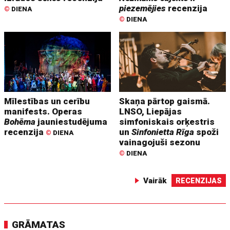
piezemējies
recenzija
©
DIENA
©
DIENA
Mīlestības un cerību
Skaņa pārtop gaismā.
manifests. Operas
LNSO, Liepājas
Bohēma
jauniestudējuma
simfoniskais orķestris
recenzija
un
Sinfonietta Rīga
spoži
©
DIENA
vainagojuši sezonu
©
DIENA
Vairāk
RECENZIJAS
GRĀMATAS