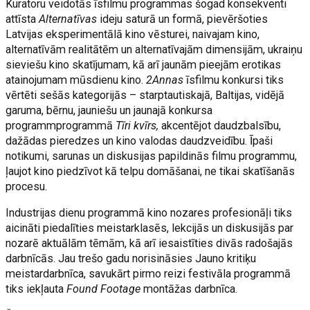
Kuratoru veidotās īsfilmu programmas šogad konsekventi
attīsta
Alternatīvas
ideju saturā un formā, pievēršoties
Latvijas eksperimentālā kino vēsturei, naivajam kino,
alternatīvām realitātēm un alternatīvajām dimensijām, ukraiņu
sieviešu kino skatījumam, kā arī jaunām pieejām erotikas
atainojumam mūsdienu kino.
2Annas
īsfilmu konkursi tiks
vērtēti sešās kategorijās – starptautiskajā, Baltijas, vidējā
garuma, bērnu, jauniešu un jaunajā konkursa
programmprogrammā
Tīri kvīrs,
akcentējot daudzbalsību,
dažādas pieredzes un kino valodas daudzveidību. Īpaši
notikumi, sarunas un diskusijas papildinās filmu programmu,
ļaujot kino piedzīvot kā telpu domāšanai, ne tikai skatīšanās
procesu.
Industrijas dienu programmā kino nozares profesionāļi tiks
aicināti piedalīties meistarklasēs, lekcijās un diskusijās par
nozarē aktuālām tēmām, kā arī iesaistīties divās radošajās
darbnīcās. Jau trešo gadu norisināsies Jauno kritiķu
meistardarbnīca, savukārt pirmo reizi festivāla programmā
tiks iekļauta
Found Footage
montāžas darbnīca.