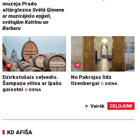
muzeja Prado
altārglezna
Svētā Ģimene
ar muzicējošo eņģeli,
svētajām Katrīnu un
Barbaru
Dzirkstošais ceļvedis.
No Pakrojas līdz
Šampaņa vilina ar īpašu
Ilzenbergai
©
DIENA
gaisotni
©
DIENA
Vairāk
CEĻOJUMI
KD AFIŠA