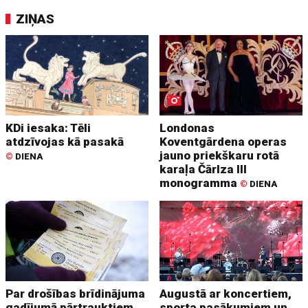
ZIŅAS
KDi iesaka: Tēli
Londonas
atdzīvojas kā pasakā
Koventgārdena operas
jauno priekškaru rotā
©
DIENA
karaļa Čārlza III
monogramma
©
DIENA
Par drošības brīdinājuma
Augustā ar koncertiem,
gadījumā pārtrauktiem
sporta pasākumiem un