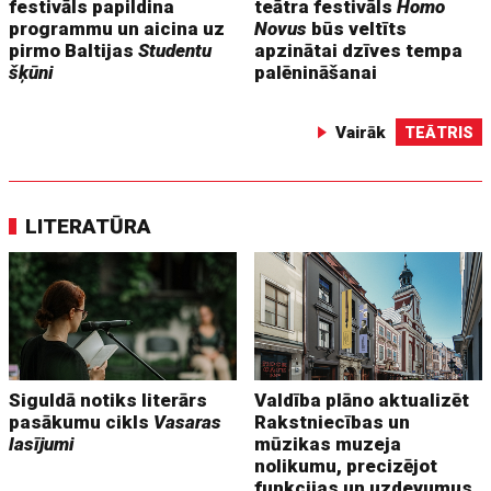
festivāls papildina
teātra festivāls
Homo
programmu un aicina uz
Novus
būs veltīts
pirmo Baltijas
Studentu
apzinātai dzīves tempa
šķūni
palēnināšanai
Vairāk
TEĀTRIS
LITERATŪRA
Siguldā notiks literārs
Valdība plāno aktualizēt
pasākumu cikls
Vasaras
Rakstniecības un
lasījumi
mūzikas muzeja
nolikumu, precizējot
funkcijas un uzdevumus