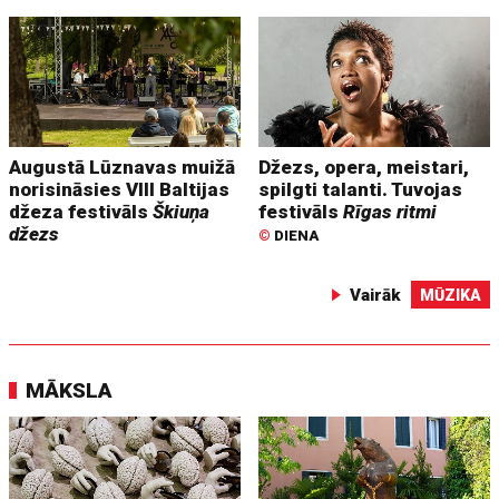
Augustā Lūznavas muižā
Džezs, opera, meistari,
norisināsies VIII Baltijas
spilgti talanti. Tuvojas
džeza festivāls
Škiuņa
festivāls
Rīgas ritmi
džezs
©
DIENA
Vairāk
MŪZIKA
MĀKSLA