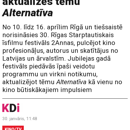
aktualizēs tēmu
Alternatīva
No 10. līdz 16. aprīlim Rīgā un tiešsaistē
norisināsies 30. Rīgas Starptautiskais
īsfilmu festivāls 2Annas, pulcējot kino
profesionāļus, autorus un skatītājus no
Latvijas un ārvalstīm. Jubilejas gadā
festivāls piedāvās īpaši veidotu
programmu un virkni notikumu,
aktualizējot tēmu
Alternatīva
kā vienu no
kino būtiskākajiem impulsiem
30. janvāris, 11:48
KINO/TV