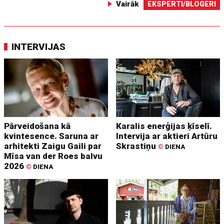
Vairāk
EKSPERTI/BLOGERI
INTERVIJAS
Pārveidošana kā
Karalis enerģijas ķīselī.
kvintesence. Saruna ar
Intervija ar aktieri Artūru
arhitekti Zaigu Gaili par
Skrastiņu
©
DIENA
Mīsa van der Roes balvu
2026
©
DIENA