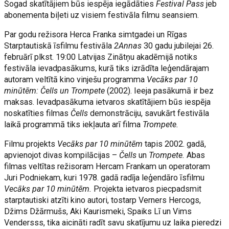
Šogad skatītājiem būs iespēja iegādāties
Festival Pass
jeb
abonementa biļeti uz visiem festivāla filmu seansiem.
Par godu režisora Herca Franka simtgadei un Rīgas
Starptautiskā īsfilmu festivāla
2Annas
30 gadu jubilejai 26.
februārī plkst. 19:00 Latvijas Zinātņu akadēmijā notiks
festivāla ievadpasākums, kurā tiks izrādīta leģendārajam
autoram veltītā kino vinješu programma
Vecāks par 10
minūtēm: Čells un Trompete
(2002). Ieeja pasākumā ir bez
maksas. Ievadpasākuma ietvaros skatītājiem būs iespēja
noskatīties filmas
Čells
demonstrāciju, savukārt festivāla
laikā programmā tiks iekļauta arī filma
Trompete.
Filmu projekts
Vecāks par 10 minūtēm
tapis 2002. gadā,
apvienojot divas kompilācijas –
Čells
un
Trompete.
Abas
filmas veltītas režisoram Hercam Frankam un operatoram
Juri Podniekam, kuri 1978. gadā radīja leģendāro īsfilmu
Vecāks par 10 minūtēm.
Projekta ietvaros piecpadsmit
starptautiski atzīti kino autori, tostarp Verners Hercogs,
Džims Džārmušs, Aki Kaurismeki, Spaiks Lī un Vims
Vendersss, tika aicināti radīt savu skatījumu uz laika pieredzi