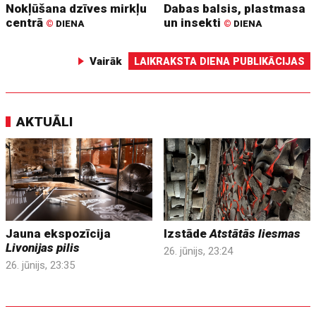
Nokļūšana dzīves mirkļu
Dabas balsis, plastmasa
centrā
un insekti
©
DIENA
©
DIENA
Vairāk
LAIKRAKSTA DIENA PUBLIKĀCIJAS
AKTUĀLI
Jauna ekspozīcija
Izstāde
Atstātās liesmas
Livonijas pilis
26. jūnijs, 23:24
26. jūnijs, 23:35