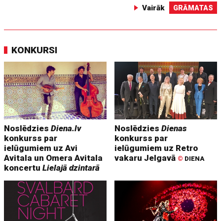
Vairāk
GRĀMATAS
KONKURSI
Noslēdzies
Diena.lv
Noslēdzies
Dienas
konkurss par
konkurss par
ielūgumiem uz Avi
ielūgumiem uz Retro
Avitala un Omera Avitala
vakaru Jelgavā
©
DIENA
koncertu
Lielajā dzintarā