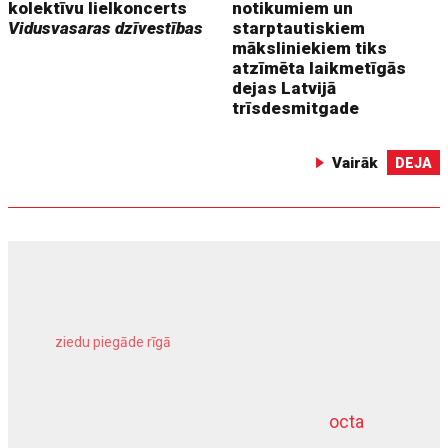
kolektīvu lielkoncerts
notikumiem un
Vidusvasaras dzīvestības
starptautiskiem
māksliniekiem tiks
atzīmēta laikmetīgās
dejas Latvijā
trīsdesmitgade
Vairāk
DEJA
ziedu piegāde rīgā
meliorācijas darbi
octa
dziļurbums