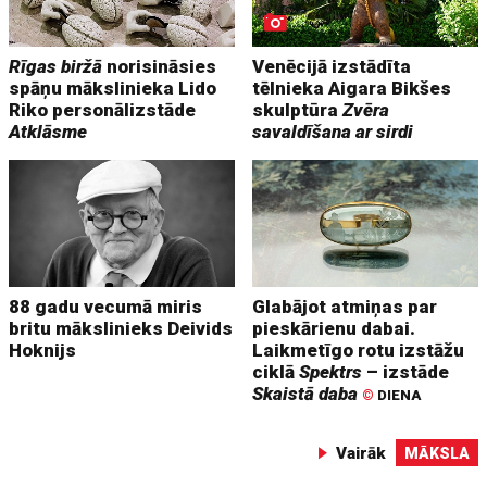
Rīgas biržā
norisināsies
Venēcijā izstādīta
spāņu mākslinieka Lido
tēlnieka Aigara Bikšes
Riko personālizstāde
skulptūra
Zvēra
Atklāsme
savaldīšana ar sirdi
88 gadu vecumā miris
Glabājot atmiņas par
britu mākslinieks Deivids
pieskārienu dabai.
Hoknijs
Laikmetīgo rotu izstāžu
ciklā
Spektrs
– izstāde
Skaistā daba
©
DIENA
Vairāk
MĀKSLA