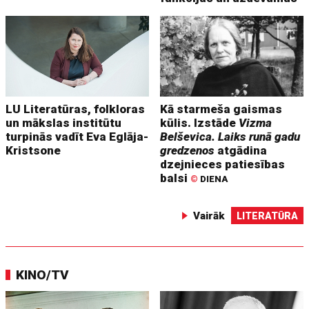
LU Literatūras, folkloras
Kā starmeša gaismas
un mākslas institūtu
kūlis. Izstāde
Vizma
turpinās vadīt Eva Eglāja-
Belševica. Laiks runā gadu
Kristsone
gredzenos
atgādina
dzejnieces patiesības
balsi
©
DIENA
Vairāk
LITERATŪRA
KINO/TV