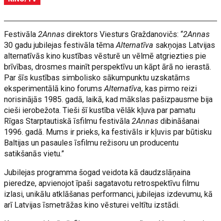
Festivāla
2Annas
direktors Viesturs Graždanovičs: “
2Annas
30 gadu jubilejas festivāla tēma
Alternatīva
sakņojas Latvijas
alternatīvās kino kustības vēsturē un vēlmē atgriezties pie
brīvības, drosmes mainīt perspektīvu un kāpt ārā no ierastā.
Par šīs kustības simbolisko sākumpunktu uzskatāms
eksperimentālā kino forums
Alternatīva,
kas pirmo reizi
norisinājās 1985. gadā, laikā, kad mākslas pašizpausme bija
cieši ierobežota. Tieši šī kustība vēlāk kļuva par pamatu
Rīgas Starptautiskā īsfilmu festivāla
2Annas
dibināšanai
1996. gadā. Mums ir prieks, ka festivāls ir kļuvis par būtisku
Baltijas un pasaules īsfilmu režisoru un producentu
satikšanās vietu.”
Jubilejas programma šogad veidota kā daudzslāņaina
pieredze, apvienojot īpaši sagatavotu retrospektīvu filmu
izlasi, unikālu atklāšanas performanci, jubilejas izdevumu, kā
arī Latvijas īsmetrāžas kino vēsturei veltītu izstādi.