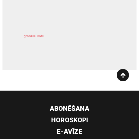
kravu apdrošināšana
granulu katli
siltumsūknis
ABONĒŠANA
HOROSKOPI
E-AVĪZE