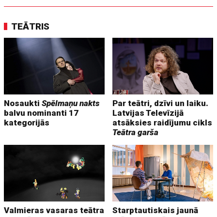
TEĀTRIS
Nosaukti
Spēlmaņu nakts
Par teātri, dzīvi un laiku.
balvu nominanti 17
Latvijas Televīzijā
kategorijās
atsāksies raidījumu cikls
Teātra garša
Valmieras vasaras teātra
Starptautiskais jaunā