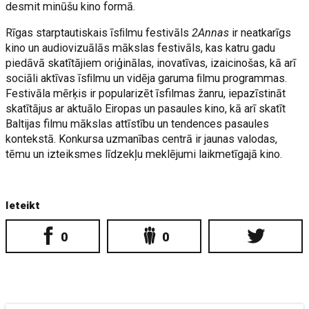
desmit minūšu kino formā.
Rīgas starptautiskais īsﬁlmu festivāls
2Annas
ir neatkarīgs
kino un audiovizuālās mākslas festivāls, kas katru gadu
piedāvā skatītājiem oriģinālas, inovatīvas, izaicinošas, kā arī
sociāli aktīvas īsﬁlmu un vidēja garuma ﬁlmu programmas.
Festivāla mērķis ir popularizēt īsfilmas žanru, iepazīstināt
skatītājus ar aktuālo Eiropas un pasaules kino, kā arī skatīt
Baltijas filmu mākslas attīstību un tendences pasaules
kontekstā. Konkursa uzmanības centrā ir jaunas valodas,
tēmu un izteiksmes līdzekļu meklējumi laikmetīgajā kino.
Ieteikt
0
0