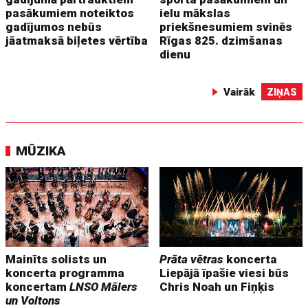
pasākumiem noteiktos
ielu mākslas
gadījumos nebūs
priekšnesumiem svinēs
jāatmaksā biļetes vērtība
Rīgas 825. dzimšanas
dienu
Vairāk
ZIŅAS
MŪZIKA
Mainīts solists un
Prāta vētras
koncerta
koncerta programma
Liepājā īpašie viesi būs
koncertam
LNSO Mālers
Chris Noah un Fiņķis
un Voltons