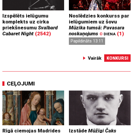
Izspēlēts ielūgumu
Noslēdzies konkurss par
komplekts uz cirka
ielūgumiem uz šovu
priekšnesumu
Svalbard
Mūzika tumsā: Pavasara
Cabaret Night
(2542)
noskaņojums
(1)
©
DIENA
Papildināts 13:11
Vairāk
KONKURSI
CEĻOJUMI
Rīgā ciemojas Madrides
Izstāde
Mūžīgi Čaks