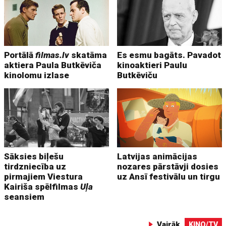
Portālā
filmas.lv
skatāma
Es esmu bagāts. Pavadot
aktiera Paula Butkēviča
kinoaktieri Paulu
kinolomu izlase
Butkēviču
Sāksies biļešu
Latvijas animācijas
tirdzniecība uz
nozares pārstāvji dosies
pirmajiem Viestura
uz Ansī festivālu un tirgu
Kairiša spēlfilmas
Uļa
seansiem
Vairāk
KINO/TV