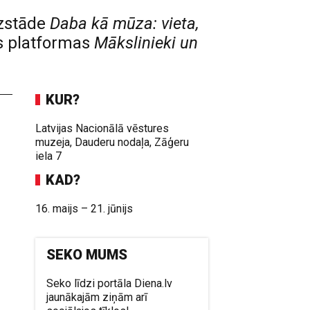
izstāde
Daba kā mūza: vieta,
 platformas
Mākslinieki un
KUR?
Latvijas Nacionālā vēstures
muzeja, Dauderu nodaļa, Zāģeru
iela 7
KAD?
16. maijs – 21. jūnijs
SEKO MUMS
Seko līdzi portāla Diena.lv
u
jaunākajām ziņām arī