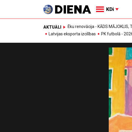
KDi
Ēku renovācija - KĀDS MĀJOKLIS
AKTUĀLI
Latvijas eksporta izcilības
PK futbolā - 202