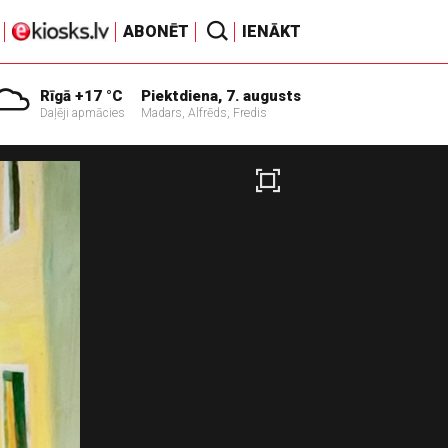
ABONĒT
IENĀKT
Rīgā +17 °C
Piektdiena, 7. augusts
Daļēji apmācies
Madars, Alfrēds, Fredis