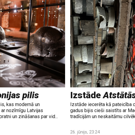
nijas pilis
Izstāde
Atstātā
lis, kas modernā un
Izstāde iecerēta kā pateicība 
ar nozīmīgu Latvijas
gadus bijis cieši saistīts ar M
ratni un zināšanas par vid...
tradīcijām un neskaitāmu cilvē
26. jūnijs, 23:24