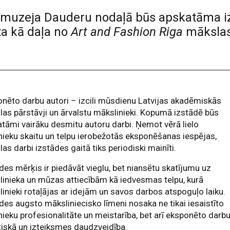
s muzeja Dauderu nodaļā būs apskatāma 
ta kā daļa no
Art and Fashion Riga
mākslas
nēto darbu autori – izcili mūsdienu Latvijas akadēmiskās
as pārstāvji un ārvalstu mākslinieki. Kopumā izstādē būs
tāmi vairāku desmitu autoru darbi. Ņemot vērā lielo
nieku skaitu un telpu ierobežotās eksponēšanas iespējas,
as darbi izstādes gaitā tiks periodiski mainīti.
des mērķis ir piedāvāt vieglu, bet niansētu skatījumu uz
inieka un mūzas attiecībām kā iedvesmas telpu, kurā
inieki rotaļājas ar idejām un savos darbos atspoguļo laiku.
des augsto māksliniecisko līmeni nosaka ne tikai iesaistīto
nieku profesionalitāte un meistarība, bet arī eksponēto darb
stiskā un izteiksmes daudzveidība.