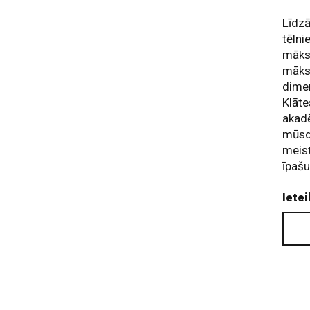
Līdzā
tēlni
māksl
māksl
dimen
Klāte
akadē
mūsd
meist
īpašu
Ietei