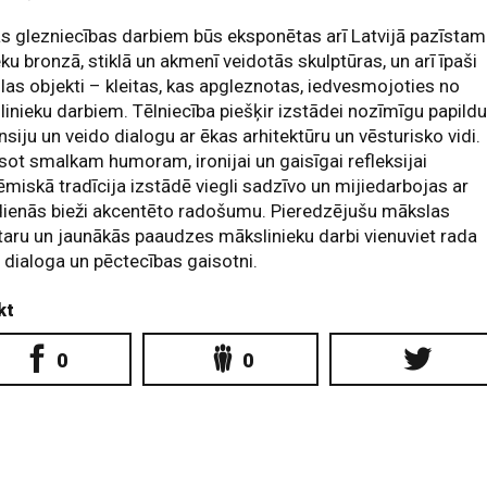
s glezniecības darbiem būs eksponētas arī Latvijā pazīsta
eku bronzā, stiklā un akmenī veidotās skulptūras, un arī īpaši
as objekti – kleitas, kas apgleznotas, iedvesmojoties no
inieku darbiem. Tēlniecība piešķir izstādei nozīmīgu papild
siju un veido dialogu ar ēkas arhitektūru un vēsturisko vidi.
sot smalkam humoram, ironijai un gaisīgai refleksijai
miskā tradīcija izstādē viegli sadzīvo un mijiedarbojas ar
ienās bieži akcentēto radošumu. Pieredzējušu mākslas
aru un jaunākās paaudzes mākslinieku darbi vienuviet rada
 dialoga un pēctecības gaisotni.
kt
0
0