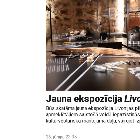
Jauna ekspozīcija
Livo
Būs skatāma jauna ekspozīcija Livonijas pi
apmeklētājiem saistošā veidā iepazīstinās 
kultūrvēsturiskā mantojuma daļu, vairojot izp
26. jūnijs, 23:35