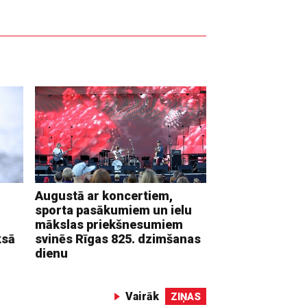
Augustā ar koncertiem,
sporta pasākumiem un ielu
mākslas priekšnesumiem
ksā
svinēs Rīgas 825. dzimšanas
dienu
Vairāk
ZIŅAS