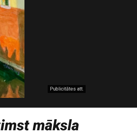
Publicitātes att.
zimst māksla