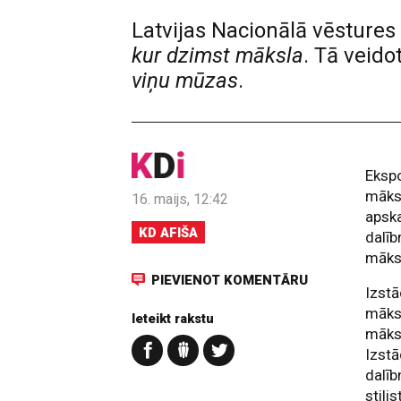
Latvijas Nacionālā vēsture
kur dzimst māksla
. Tā veido
viņu mūzas
.
Ekspo
māksl
16. maijs, 12:42
apska
KD AFIŠA
dalīb
māksl
PIEVIENOT KOMENTĀRU
Izstā
māksl
Ieteikt rakstu
māksl
Izstā
dalīb
stili