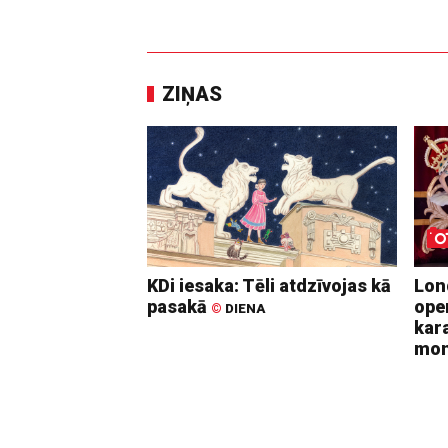
ZIŅAS
KDi iesaka: Tēli atdzīvojas kā
Lon
pasakā
ope
©
DIENA
kara
mo