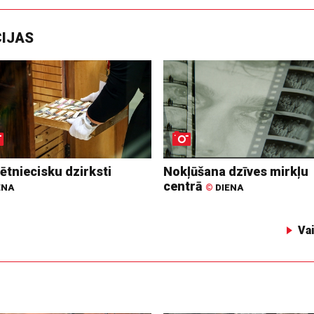
CIJAS
ētniecisku dzirksti
Nokļūšana dzīves mirkļu
centrā
ENA
©
DIENA
Va