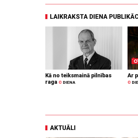
LAIKRAKSTA DIENA PUBLIKĀ
Kā no teiksmainā pilnības
Ar p
raga
©
DIENA
©
DI
AKTUĀLI