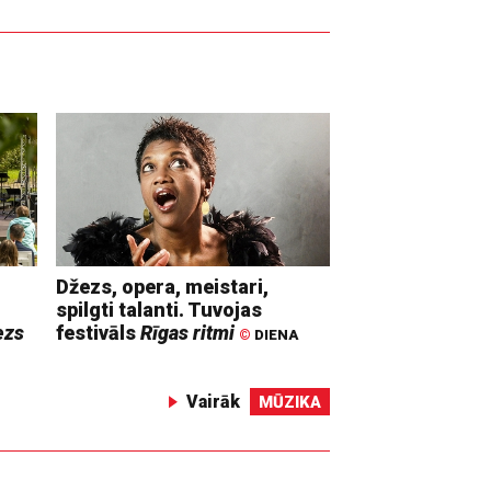
Džezs, opera, meistari,
spilgti talanti. Tuvojas
ezs
festivāls
Rīgas ritmi
©
DIENA
Vairāk
MŪZIKA