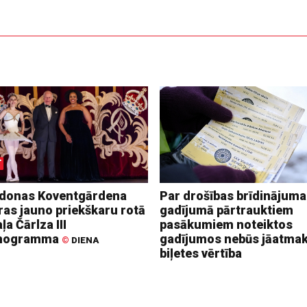
donas Koventgārdena
Par drošības brīdinājuma
ras jauno priekškaru rotā
gadījumā pārtrauktiem
ļa Čārlza III
pasākumiem noteiktos
nogramma
gadījumos nebūs jāatma
©
DIENA
biļetes vērtība