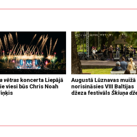
a vētras
koncerta Liepājā
Augustā Lūznavas muižā
ie viesi būs Chris Noah
norisināsies VIII Baltijas
iņķis
džeza festivāls
Škiuņa dž