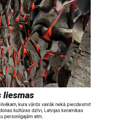
s liesmas
cilvēkam, kura vārds vairāk nekā piecdesmit
adonas kultūras dzīvi, Latvijas keramikas
ku personīgajām atm...