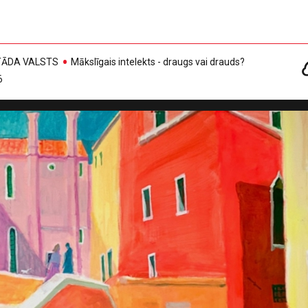
, TĀDA VALSTS
Mākslīgais intelekts - draugs vai drauds?
6