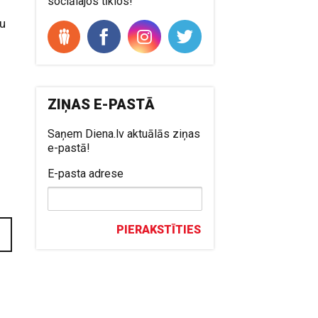
sociālajos tīklos!
mu
u
ZIŅAS E-PASTĀ
Saņem Diena.lv aktuālās ziņas
e-pastā!
E-pasta adrese
PIERAKSTĪTIES