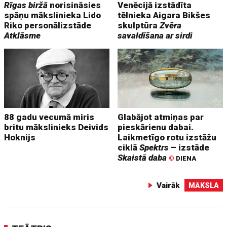
Rīgas biržā
norisināsies
Venēcijā izstādīta
spāņu mākslinieka Lido
tēlnieka Aigara Bikšes
Riko personālizstāde
skulptūra
Zvēra
Atklāsme
savaldīšana ar sirdi
88 gadu vecumā miris
Glabājot atmiņas par
britu mākslinieks Deivids
pieskārienu dabai.
Hoknijs
Laikmetīgo rotu izstāžu
ciklā
Spektrs
– izstāde
Skaistā daba
©
DIENA
Vairāk
MĀKSLA