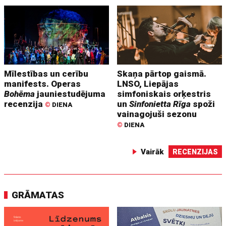
Mīlestības un cerību
Skaņa pārtop gaismā.
manifests. Operas
LNSO, Liepājas
Bohēma
jauniestudējuma
simfoniskais orķestris
recenzija
un
Sinfonietta Rīga
spoži
©
DIENA
vainagojuši sezonu
©
DIENA
Vairāk
RECENZIJAS
GRĀMATAS