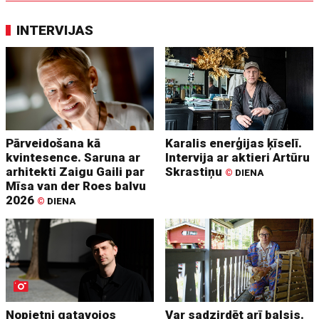
INTERVIJAS
Pārveidošana kā
Karalis enerģijas ķīselī.
kvintesence. Saruna ar
Intervija ar aktieri Artūru
arhitekti Zaigu Gaili par
Skrastiņu
©
DIENA
Mīsa van der Roes balvu
2026
©
DIENA
Nopietni gatavojos
Var sadzirdēt arī balsis.