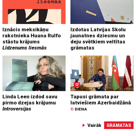
Iznācis meksikāņu
Izdotas Latvijas Skolu
rakstnieka Huana Rulfo
jaunatnes dziesmu un
stāstu krājums
deju svētkiem veltītas
Līdzenums liesmās
grāmatas
Linda Leen izdod savu
Tapusi grāmata par
pirmo dzejas krājumu
latviešiem Azerbaidžānā
Introversijas
©
DIENA
Vairāk
GRĀMATAS