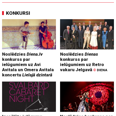
KONKURSI
Noslēdzies
Diena.lv
Noslēdzies
Dienas
konkurss par
konkurss par
ielūgumiem uz Avi
ielūgumiem uz Retro
Avitala un Omera Avitala
vakaru Jelgavā
©
DIENA
koncertu
Lielajā dzintarā