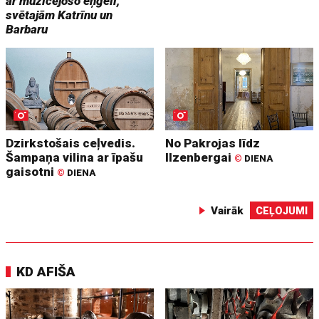
ar muzicējošo eņģeli,
svētajām Katrīnu un
Barbaru
Dzirkstošais ceļvedis.
No Pakrojas līdz
Šampaņa vilina ar īpašu
Ilzenbergai
©
DIENA
gaisotni
©
DIENA
Vairāk
CEĻOJUMI
KD AFIŠA