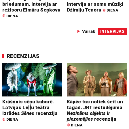
briedumam. Intervija ar
Intervija ar somu mūziķi
režisoru Elmāru Seņkovu
Džimiju Tenoru
©
DIENA
©
DIENA
Vairāk
INTERVIJAS
RECENZIJAS
Krāšņais sēņu kabarē.
Kāpēc tas notiek šeit un
Latvijas Leļļu teātra
tagad. JRT iestudējuma
izrādes
Sēnes
recenzija
Nezināms objekts ir
piezemējies
recenzija
©
DIENA
©
DIENA