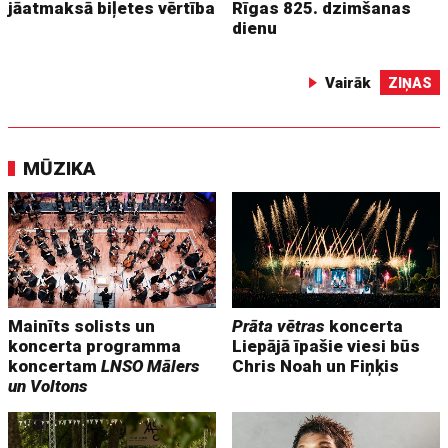
jāatmaksā biļetes vērtība
Rīgas 825. dzimšanas
dienu
Vairāk
ZIŅAS
MŪZIKA
Mainīts solists un
Prāta vētras
koncerta
koncerta programma
Liepājā īpašie viesi būs
koncertam
LNSO Mālers
Chris Noah un Fiņķis
un Voltons