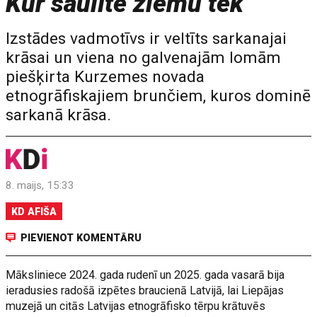
Kur saulīte ziemu tek
Izstādes vadmotīvs ir veltīts sarkanajai
krāsai un viena no galvenajām lomām
piešķirta Kurzemes novada
etnogrāfiskajiem brunčiem, kuros dominē
sarkanā krāsa.
8. maijs, 15:33
KD AFIŠA
PIEVIENOT KOMENTĀRU
Māksliniece 2024. gada rudenī un 2025. gada vasarā bija
ieradusies radošā izpētes braucienā Latvijā, lai Liepājas
muzejā un citās Latvijas etnogrāfisko tērpu krātuvēs