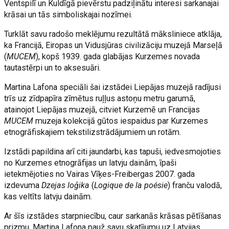
Ventspilī un Kuldīgā pievērstu padziļinātu interesi sarkanajai
krāsai un tās simboliskajai nozīmei.
Turklāt savu radošo meklējumu rezultātā māksliniece atklāja,
ka Francijā, Eiropas un Vidusjūras civilizāciju muzejā Marseļā
(
MUCEM
), kopš 1939. gada glabājas Kurzemes novada
tautastērpi un to aksesuāri.
Martina Lafona speciāli šai izstādei Liepājas muzejā radījusi
trīs uz zīdpapīra zīmētus ruļļus astoņu metru garumā,
atainojot Liepājas muzejā, citviet Kurzemē un Francijas
MUCEM
muzeja kolekcijā gūtos iespaidus par Kurzemes
etnogrāfiskajiem tekstilizstrādājumiem un rotām.
Izstādi papildina arī citi jaundarbi, kas tapuši, iedvesmojoties
no Kurzemes etnogrāfijas un latvju dainām, īpaši
ietekmējoties no Vairas Vīķes-Freibergas 2007. gada
izdevuma
Dzejas loģika
(
Logique de la poésie
) franču valodā,
kas veltīts latvju dainām.
Ar šīs izstādes starpniecību, caur sarkanās krāsas pētīšanas
prizmu, Martina Lafona pauž savu skatījumu uz Latvijas