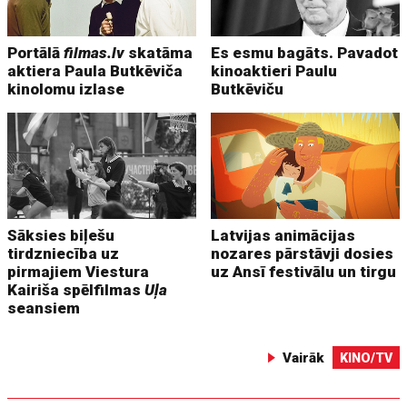
Portālā
filmas.lv
skatāma
Es esmu bagāts. Pavadot
aktiera Paula Butkēviča
kinoaktieri Paulu
kinolomu izlase
Butkēviču
Sāksies biļešu
Latvijas animācijas
tirdzniecība uz
nozares pārstāvji dosies
pirmajiem Viestura
uz Ansī festivālu un tirgu
Kairiša spēlfilmas
Uļa
seansiem
Vairāk
KINO/TV