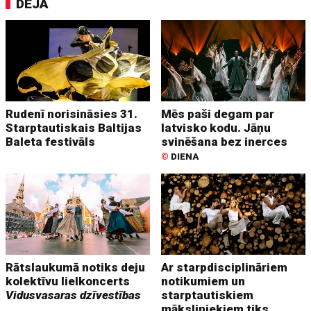
DEJA
Rudenī norisināsies 31.
Mēs paši degam par
Starptautiskais Baltijas
latvisko kodu. Jāņu
Baleta festivāls
svinēšana bez inerces
©
DIENA
Rātslaukumā notiks deju
Ar starpdisciplināriem
kolektīvu lielkoncerts
notikumiem un
Vidusvasaras dzīvestības
starptautiskiem
māksliniekiem tiks