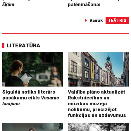
šķūni
palēnināšanai
Vairāk
TEĀTRIS
LITERATŪRA
Siguldā notiks literārs
Valdība plāno aktualizēt
pasākumu cikls
Vasaras
Rakstniecības un
lasījumi
mūzikas muzeja
nolikumu, precizējot
funkcijas un uzdevumus