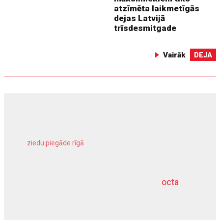
atzīmēta laikmetīgās
dejas Latvijā
trīsdesmitgade
Vairāk
DEJA
ziedu piegāde rīgā
meliorācijas darbi
octa
dziļurbums
kravu apdrošināšana