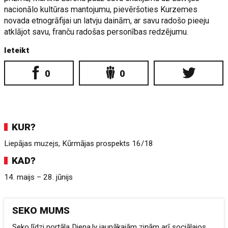
nacionālo kultūras mantojumu, pievēršoties Kurzemes
novada etnogrāfijai un latvju dainām, ar savu radošo pieeju
atklājot savu, franču radošas personības redzējumu.
Ieteikt
0
0
KUR?
Liepājas muzejs, Kūrmājas prospekts 16/18
KAD?
14. maijs – 28. jūnijs
SEKO MUMS
Seko līdzi portāla Diena.lv jaunākajām ziņām arī sociālajos