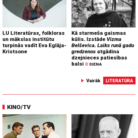
LU Literatūras, folkloras
Kā starmeša gaismas
un mākslas institūtu
kūlis. Izstāde
Vizma
turpinās vadīt Eva Eglāja-
Belševica. Laiks runā gadu
Kristsone
gredzenos
atgādina
dzejnieces patiesības
balsi
©
DIENA
Vairāk
LITERATŪRA
KINO/TV