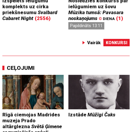
Izspēlēts ielūgumu
Noslēdzies konkurss par
komplekts uz cirka
ielūgumiem uz šovu
priekšnesumu
Svalbard
Mūzika tumsā: Pavasara
Cabaret Night
(2556)
noskaņojums
(1)
©
DIENA
Papildināts 13:11
Vairāk
KONKURSI
CEĻOJUMI
Rīgā ciemojas Madrides
Izstāde
Mūžīgi Čaks
muzeja Prado
altārglezna
Svētā Ģimene