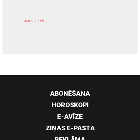
granulu katli
siltumsūknis
ABONĒŠANA
HOROSKOPI
E-AVĪZE
ZIŅAS E-PASTĀ
REKLĀMA