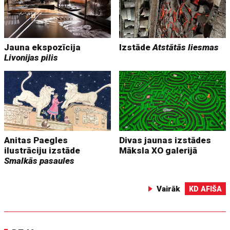
Jauna ekspozīcija
Izstāde
Atstātās liesmas
Livonijas pilis
Anitas Paegles
Divas jaunas izstādes
ilustrāciju izstāde
Māksla XO galerijā
Smalkās pasaules
Vairāk
KD AFIŠA