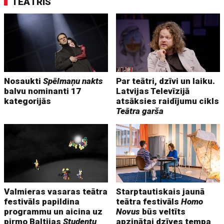
TEĀTRIS
Nosaukti
Spēlmaņu nakts
Par teātri, dzīvi un laiku.
balvu nominanti 17
Latvijas Televīzijā
kategorijās
atsāksies raidījumu cikls
Teātra garša
Valmieras vasaras teātra
Starptautiskais jaunā
festivāls papildina
teātra festivāls
Homo
programmu un aicina uz
Novus
būs veltīts
pirmo Baltijas
Studentu
apzinātai dzīves tempa