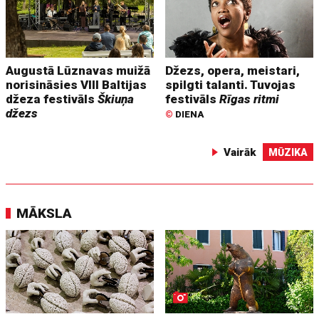
Augustā Lūznavas muižā
Džezs, opera, meistari,
norisināsies VIII Baltijas
spilgti talanti. Tuvojas
džeza festivāls
Škiuņa
festivāls
Rīgas ritmi
džezs
©
DIENA
Vairāk
MŪZIKA
MĀKSLA