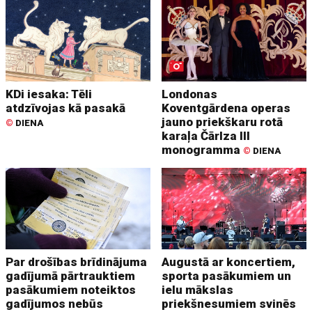
KDi iesaka: Tēli
Londonas
atdzīvojas kā pasakā
Koventgārdena operas
jauno priekškaru rotā
©
DIENA
karaļa Čārlza III
monogramma
©
DIENA
Par drošības brīdinājuma
Augustā ar koncertiem,
gadījumā pārtrauktiem
sporta pasākumiem un
pasākumiem noteiktos
ielu mākslas
gadījumos nebūs
priekšnesumiem svinēs