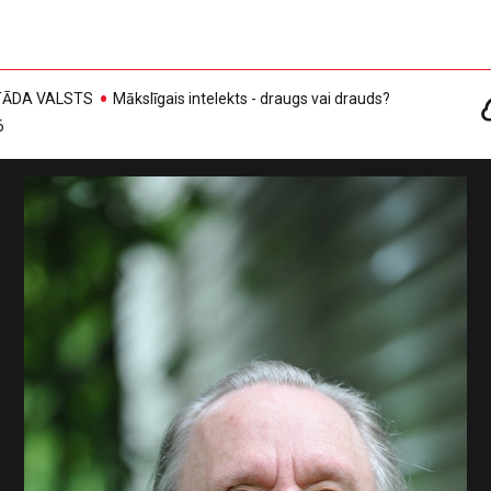
, TĀDA VALSTS
Mākslīgais intelekts - draugs vai drauds?
6