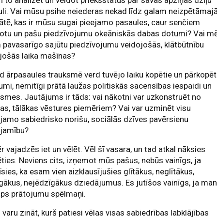
rī to analizēt un veidot priekšstatus par savas apziņas dzīļu
li. Vai mūsu psihe neiederas nekad līdz galam neizpētāmaj
tātē, kas ir mūsu sugai pieejamo pasaules, caur senčiem
otu un pašu piedzīvojumu okeāniskās dabas dotumi? Vai m
pavasarīgo sajūtu piedzīvojumu veidojošās, klātbūtnību
jošās laika mašīnas?
d ārpasaules trauksmē verd tuvējo laiku kopētie un pārkopēt
umi, nemitīgi prātā laužas politiskās sacensības iespaidi un
smes. Jautājums ir tāds: vai nākotni var uzkonstruēt no
as, tālākas vēstures piemēriem? Vai var uzminēt visu
jamo sabiedrisko norišu, sociālās dzīves pavērsienu
ējamību?
 vajadzēs iet un vēlēt. Vēl šī vasara, un tad atkal nāksies
ēties. Neviens cits, izņemot mūs pašus, nebūs vainīgs, ja
īsies, ka esam vien aizklausījušies glītākus, neglītākus,
gākus, nejēdzīgākus dziedājumus. Es jutīšos vainīgs, ja man
āps prātojumu spēlmaņi.
 varu zināt, kurš patiesi vēlas visas sabiedrības labklājības