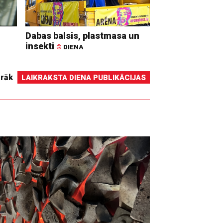
Dabas balsis, plastmasa un
insekti
©
DIENA
irāk
LAIKRAKSTA DIENA PUBLIKĀCIJAS