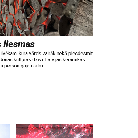
s liesmas
cilvēkam, kura vārds vairāk nekā piecdesmit
adonas kultūras dzīvi, Latvijas keramikas
ku personīgajām atm...