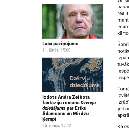
var a
pasau
reali
mant
esam 
kārto
Lāča paziņojums
Šobrī
11. jūnijs, 15:00
notik
izpau
tuvāk
iespē
iesp
Tomēr
izvēl
Izdots Andra Zeibota
izrād
fantāziju romāns
Dzērvju
dziedājums
par Eriku
jēdzī
Ādamsonu un Mirdzu
apkr
Ķempi
25. maijs, 17:22
Kā es