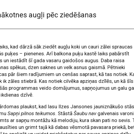
 nākotnes augļi pēc ziedēšanas
laiks, kad dārzā sāk ziedēt augļu koki un cauri zālei spraucas
s puķes – pienenes. Arī balkona puķu kastē laiks pabārstīt
s un iestādīt šī gada vasaru gaidošos augus. Daba raisa
nas spēkus, dzen saknes un velk asnus gaismā. Pētnieki
cas pār šiem radījumiem un cenšas saprast, kā tas notiek. K
k ik zāles stiebrā. Kas notiek cilvēka apziņas dzīlēs, un kā šīs
ošās programmas veido domājumus, sapņojumus un galu ga
i ikdienas dzīvē.
ārdomas plaukst, kad lasu Ilzes Jansones jauniznākušo stā
umu
Sapņi pilnos teikumos
. Stāstā
Šaubu nav
galvenais varon
mts ar sapņu montāžu kā melodiju, kura skan pati no sevis. 
lausīties un grimt tajā kā dabas vēsmotā pavasara priekā, be