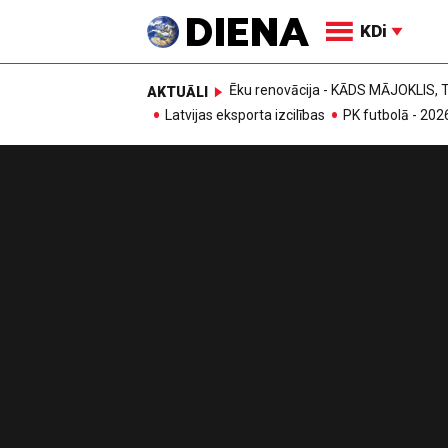
KDi
Ēku renovācija - KĀDS MĀJOKLIS
AKTUĀLI
Latvijas eksporta izcilības
PK futbolā - 202