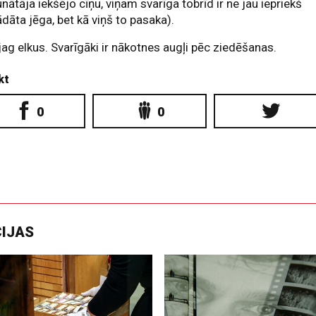
unātāja iekšējo cīņu, viņam svarīga tobrīd ir ne jau iepriekš
ādāta jēga, bet kā viņš to pasaka).
ag elkus. Svarīgāki ir nākotnes augļi pēc ziedēšanas.
kt
0
0
CIJAS