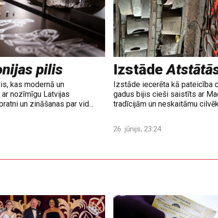
nijas pilis
Izstāde
Atstātā
lis, kas modernā un
Izstāde iecerēta kā pateicība 
ar nozīmīgu Latvijas
gadus bijis cieši saistīts ar M
ratni un zināšanas par vid...
tradīcijām un neskaitāmu cilvē
26. jūnijs, 23:24