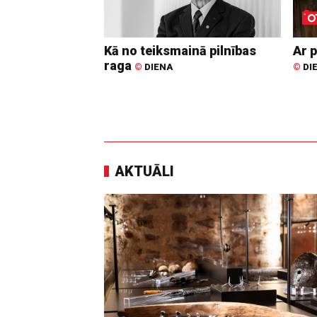
Kā no teiksmainā pilnības
Ar p
raga
©
DIENA
©
DI
AKTUĀLI