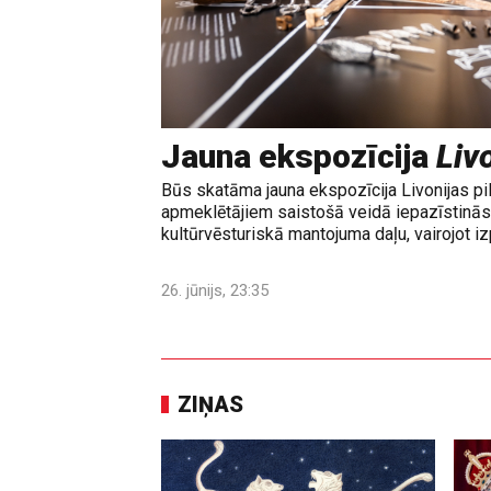
Jauna ekspozīcija
Livo
Būs skatāma jauna ekspozīcija Livonijas pi
apmeklētājiem saistošā veidā iepazīstinās 
kultūrvēsturiskā mantojuma daļu, vairojot izp
26. jūnijs, 23:35
ZIŅAS