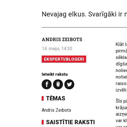
Nevajag elkus. Svarīgāki ir
ANDRIS ZEIBOTS
Klāt 
14. maijs, 14:30
pirmā
sēkla
EKSPERTI/BLOGERI
dīgša
nolie
Ieteikt rakstu
notie
rais
izvēl
TĒMAS
Šīs p
krāj
Andris Zeibots
aizņe
var k
SAISTĪTIE RAKSTI