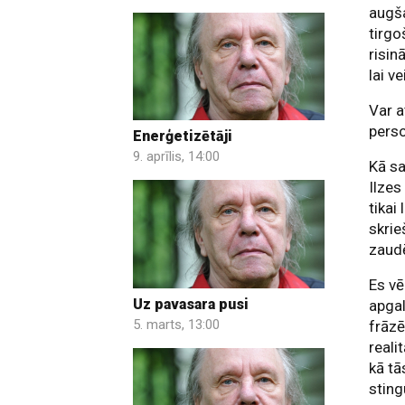
augša
tirgo
risin
lai v
Var a
perso
Enerģetizētāji
9. aprīlis, 14:00
Kā sa
Ilzes
tikai
skrie
zaudē
Es v
Uz pavasara pusi
apgal
5. marts, 13:00
frāzē
reali
kā tā
sting