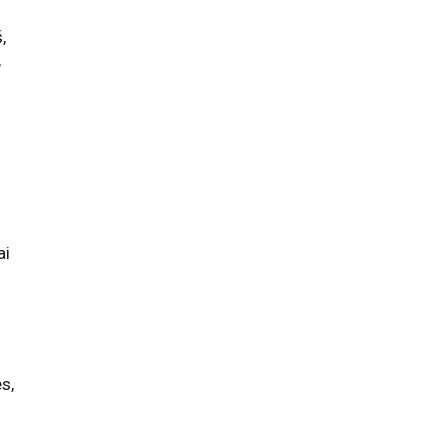
,
,
ai
m
s,