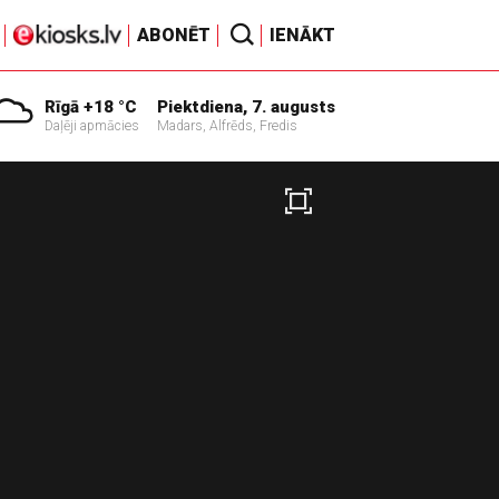
ABONĒT
IENĀKT
Rīgā +18 °C
Piektdiena, 7. augusts
Daļēji apmācies
Madars, Alfrēds, Fredis