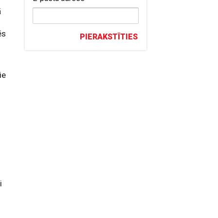
ā
ēs
PIERAKSTĪTIES
ie
i