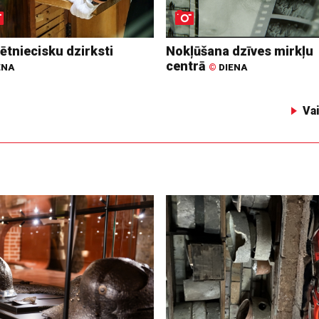
ētniecisku dzirksti
Nokļūšana dzīves mirkļu
centrā
ENA
©
DIENA
Va