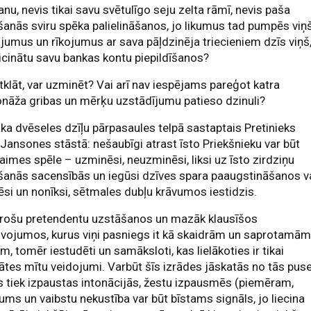
nu, nevis tikai savu svētulīgo seju zelta rāmī, nevis paša
šanās sviru spēka palielināšanos, jo likumus tad pumpēs viņš
ājumus un rīkojumus ar sava pāļdzinēja triecieniem dzīs viņš
eicinātu savu bankas kontu piepildīšanos?
tklāt, var uzminēt? Vai arī nav iespējams pareģot katra
nāža gribas un mērķu uzstādījumu patieso dzinuli?
ka dvēseles dzīļu pārpasaules telpā sastaptais Pretinieks
 Jansones stāstā: nešaubīgi atrast īsto Priekšnieku var būt
 laimes spēle – uzminēsi, neuzminēsi, liksi uz īsto zirdziņu
šanās sacensībās un iegūsi dzīves spara paaugstināšanos v
si un nonīksi, sētmales dubļu krāvumos iestidzis.
ērošu pretendentu uzstāšanos un mazāk klausīšos
vojumos, kurus viņi pasniegs it kā skaidrām un saprotamā
m, tomēr iestudēti un samāksloti, kas lielākoties ir tikai
tātes mītu veidojumi. Varbūt šīs izrādes jāskatās no tās puse
s tiek izpaustas intonācijās, žestu izpausmēs (piemēram,
ums un vaibstu nekustība var būt bīstams signāls, jo liecina