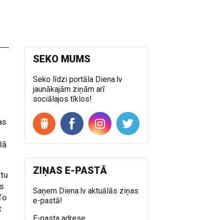
SEKO MUMS
Seko līdzi portāla Diena.lv
jaunākajām ziņām arī
sociālajos tīklos!
as
lā
ZIŅAS E-PASTĀ
stu
is
Saņem Diena.lv aktuālās ziņas
To
e-pastā!
t
E-pasta adrese