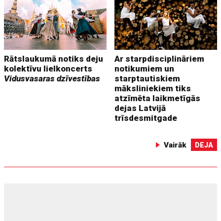
Rātslaukumā notiks deju
Ar starpdisciplināriem
kolektīvu lielkoncerts
notikumiem un
Vidusvasaras dzīvestības
starptautiskiem
māksliniekiem tiks
atzīmēta laikmetīgās
dejas Latvijā
trīsdesmitgade
Vairāk
DEJA