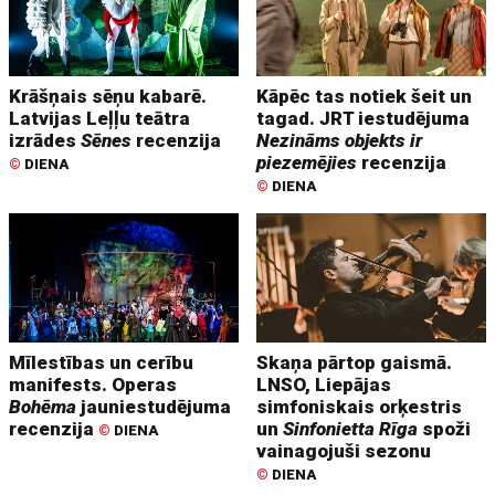
Krāšņais sēņu kabarē.
Kāpēc tas notiek šeit un
Latvijas Leļļu teātra
tagad. JRT iestudējuma
izrādes
Sēnes
recenzija
Nezināms objekts ir
piezemējies
recenzija
©
DIENA
©
DIENA
Mīlestības un cerību
Skaņa pārtop gaismā.
manifests. Operas
LNSO, Liepājas
Bohēma
jauniestudējuma
simfoniskais orķestris
recenzija
un
Sinfonietta Rīga
spoži
©
DIENA
vainagojuši sezonu
©
DIENA