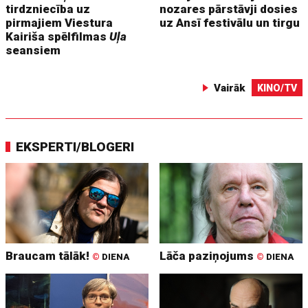
tirdzniecība uz
nozares pārstāvji dosies
pirmajiem Viestura
uz Ansī festivālu un tirgu
Kairiša spēlfilmas
Uļa
seansiem
Vairāk
KINO/TV
EKSPERTI/BLOGERI
Braucam tālāk!
Lāča paziņojums
©
DIENA
©
DIENA