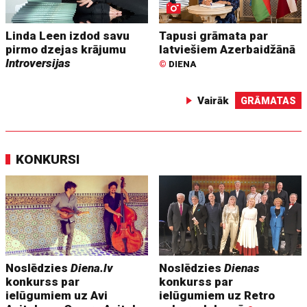
Linda Leen izdod savu
Tapusi grāmata par
pirmo dzejas krājumu
latviešiem Azerbaidžānā
Introversijas
©
DIENA
Vairāk
GRĀMATAS
KONKURSI
Noslēdzies
Diena.lv
Noslēdzies
Dienas
konkurss par
konkurss par
ielūgumiem uz Avi
ielūgumiem uz Retro