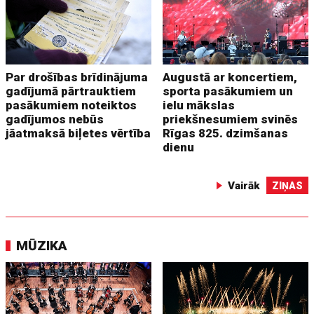
Par drošības brīdinājuma
Augustā ar koncertiem,
gadījumā pārtrauktiem
sporta pasākumiem un
pasākumiem noteiktos
ielu mākslas
gadījumos nebūs
priekšnesumiem svinēs
jāatmaksā biļetes vērtība
Rīgas 825. dzimšanas
dienu
Vairāk
ZIŅAS
MŪZIKA