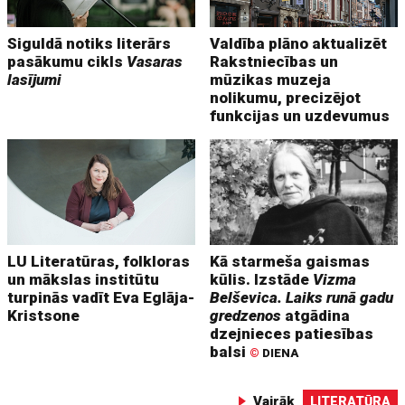
Siguldā notiks literārs
Valdība plāno aktualizēt
pasākumu cikls
Vasaras
Rakstniecības un
lasījumi
mūzikas muzeja
nolikumu, precizējot
funkcijas un uzdevumus
LU Literatūras, folkloras
Kā starmeša gaismas
un mākslas institūtu
kūlis. Izstāde
Vizma
turpinās vadīt Eva Eglāja-
Belševica. Laiks runā gadu
Kristsone
gredzenos
atgādina
dzejnieces patiesības
balsi
©
DIENA
Vairāk
LITERATŪRA