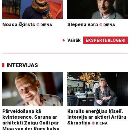
Noasa šķirsts
Slepena vara
©
DIENA
©
DIENA
Vairāk
EKSPERTI/BLOGERI
INTERVIJAS
Pārveidošana kā
Karalis enerģijas ķīselī.
kvintesence. Saruna ar
Intervija ar aktieri Artūru
arhitekti Zaigu Gaili par
Skrastiņu
©
DIENA
Mīsa van der Roes balvu