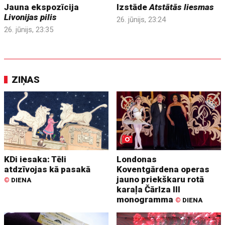
Jauna ekspozīcija
Izstāde
Atstātās liesmas
Livonijas pilis
26. jūnijs, 23:24
26. jūnijs, 23:35
ZIŅAS
KDi iesaka: Tēli
Londonas
atdzīvojas kā pasakā
Koventgārdena operas
jauno priekškaru rotā
©
DIENA
karaļa Čārlza III
monogramma
©
DIENA