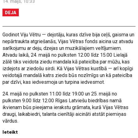
14. maijs, 10:33
DEJA
Godinot Viju Vētru — dejotāju, kuras dzīve bija ceļš, gaisma un
nepārtraukta atgriešanās, Vijas Vētras fonds aicina uz atvadu
sarīkojumu ar deju, dzejas un muzikālajiem veltījumiem.
Atvadu laikā, 24. maijā no pulksten 12.00 līdz 15.00 Lielajā
zālē tiks veidota ziedu mandala kā pateicība par mūžu, kas
izdejots ar ziedošu sirdi. Kā Vijas Vētras kustībā — arī kopīgi
veidotajā mandalā katrs zieds būs nozīmīgs un kā pateicība
par dzīvi, kas iedvesmoja un turpina iedvesmot.
24. maijā no pulksten 11.00 līdz 19.00 un 25. maijā no
pulksten 9.00 līdz 12.00 Rīgas Latviešu biedrības namā
ikvienam būs pieejama ierakstu grāmata, kurā Vijas Vētras
draugi, laikabiedri, talanta cienītāji aicināti atstāt piemiņas
vārdus.
Ieteikt