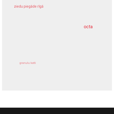
ziedu piegāde rīgā
meliorācijas darbi
octa
dziļurbums
kravu apdrošināšana
granulu katli
siltumsūknis