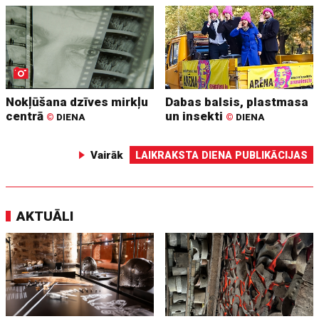
Nokļūšana dzīves mirkļu
Dabas balsis, plastmasa
centrā
un insekti
©
DIENA
©
DIENA
Vairāk
LAIKRAKSTA DIENA PUBLIKĀCIJAS
AKTUĀLI