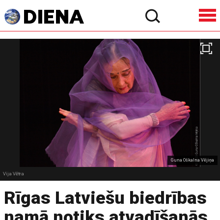
Guna Oškalna Vējiņa
Vija Vētra
Rīgas Latviešu biedrības
namā notiks atvadīšanās