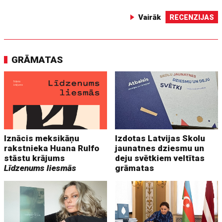
Vairāk
RECENZIJAS
GRĀMATAS
Iznācis meksikāņu
Izdotas Latvijas Skolu
rakstnieka Huana Rulfo
jaunatnes dziesmu un
stāstu krājums
deju svētkiem veltītas
Līdzenums liesmās
grāmatas