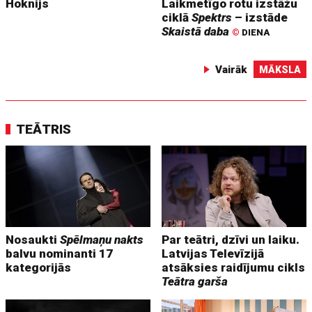
Hoknijs
Laikmetīgo rotu izstāžu
ciklā
Spektrs
– izstāde
Skaistā daba
©
DIENA
Vairāk
MĀKSLA
TEĀTRIS
Nosaukti
Spēlmaņu nakts
Par teātri, dzīvi un laiku.
balvu nominanti 17
Latvijas Televīzijā
kategorijās
atsāksies raidījumu cikls
Teātra garša