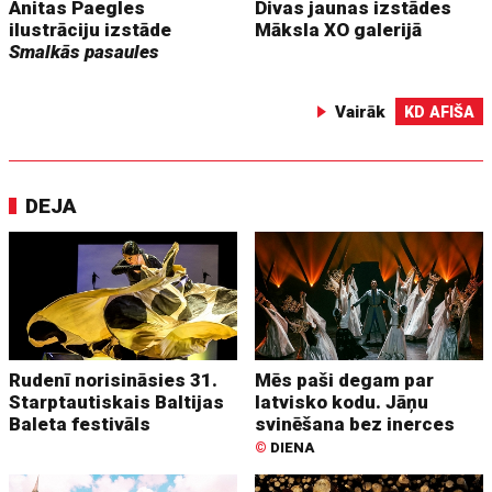
Anitas Paegles
Divas jaunas izstādes
ilustrāciju izstāde
Māksla XO galerijā
Smalkās pasaules
Vairāk
KD AFIŠA
DEJA
Rudenī norisināsies 31.
Mēs paši degam par
Starptautiskais Baltijas
latvisko kodu. Jāņu
Baleta festivāls
svinēšana bez inerces
©
DIENA