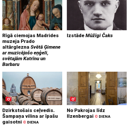
Rīgā ciemojas Madrides
Izstāde
Mūžīgi Čaks
muzeja Prado
altārglezna
Svētā Ģimene
ar muzicējošo eņģeli,
svētajām Katrīnu un
Barbaru
Dzirkstošais ceļvedis.
No Pakrojas līdz
Šampaņa vilina ar īpašu
Ilzenbergai
©
DIENA
gaisotni
©
DIENA