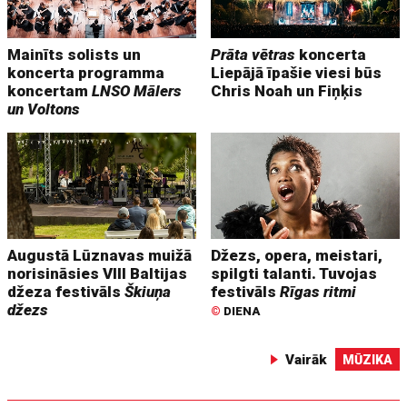
Mainīts solists un
Prāta vētras
koncerta
koncerta programma
Liepājā īpašie viesi būs
koncertam
LNSO Mālers
Chris Noah un Fiņķis
un Voltons
Augustā Lūznavas muižā
Džezs, opera, meistari,
norisināsies VIII Baltijas
spilgti talanti. Tuvojas
džeza festivāls
Škiuņa
festivāls
Rīgas ritmi
džezs
©
DIENA
Vairāk
MŪZIKA