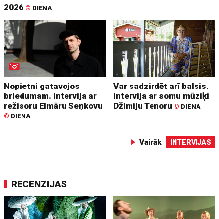
2026
©
DIENA
Nopietni gatavojos
Var sadzirdēt arī balsis.
briedumam. Intervija ar
Intervija ar somu mūziķi
režisoru Elmāru Seņkovu
Džimiju Tenoru
©
DIENA
©
DIENA
Vairāk
INTERVIJAS
RECENZIJAS