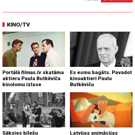
KINO/TV
Portālā
filmas.lv
skatāma
Es esmu bagāts. Pavadot
aktiera Paula Butkēviča
kinoaktieri Paulu
kinolomu izlase
Butkēviču
Sāksies biļešu
Latvijas animācijas