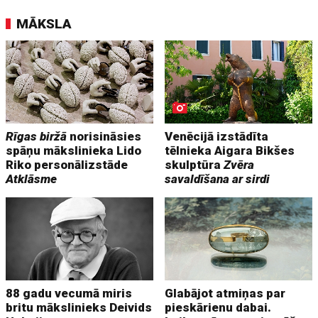
MĀKSLA
Rīgas biržā
norisināsies
Venēcijā izstādīta
spāņu mākslinieka Lido
tēlnieka Aigara Bikšes
Riko personālizstāde
skulptūra
Zvēra
Atklāsme
savaldīšana ar sirdi
88 gadu vecumā miris
Glabājot atmiņas par
britu mākslinieks Deivids
pieskārienu dabai.