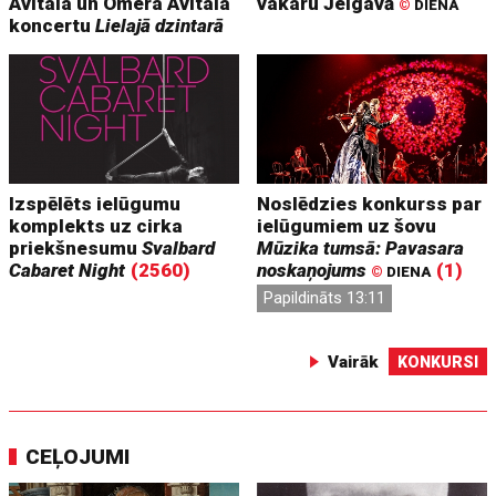
Avitala un Omera Avitala
vakaru Jelgavā
©
DIENA
koncertu
Lielajā dzintarā
Izspēlēts ielūgumu
Noslēdzies konkurss par
komplekts uz cirka
ielūgumiem uz šovu
priekšnesumu
Svalbard
Mūzika tumsā: Pavasara
Cabaret Night
(2560)
noskaņojums
(1)
©
DIENA
Papildināts 13:11
Vairāk
KONKURSI
CEĻOJUMI