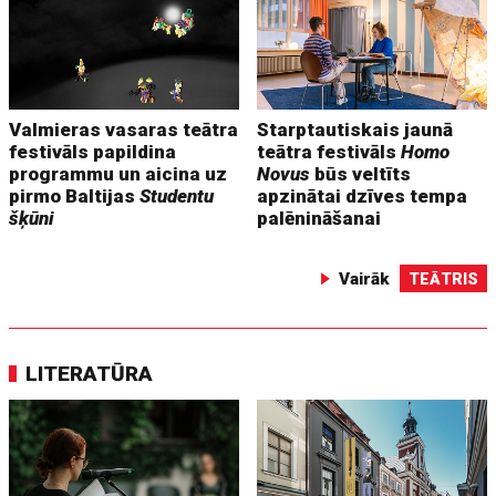
Valmieras vasaras teātra
Starptautiskais jaunā
festivāls papildina
teātra festivāls
Homo
programmu un aicina uz
Novus
būs veltīts
pirmo Baltijas
Studentu
apzinātai dzīves tempa
šķūni
palēnināšanai
Vairāk
TEĀTRIS
LITERATŪRA