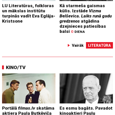
LU Literatūras, folkloras
Kā starmeša gaismas
un mākslas institūtu
kūlis. Izstāde
Vizma
turpinās vadīt Eva Eglāja-
Belševica. Laiks runā gadu
Kristsone
gredzenos
atgādina
dzejnieces patiesības
balsi
©
DIENA
Vairāk
LITERATŪRA
KINO/TV
Portālā
filmas.lv
skatāma
Es esmu bagāts. Pavadot
aktiera Paula Butkēviča
kinoaktieri Paulu