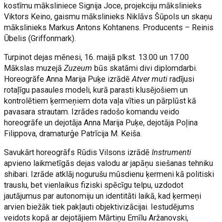
kostīmu māksliniece Signija Joce, projekciju mākslinieks
Viktors Keino, gaismu mākslinieks Niklāvs Šūpols un skaņu
mākslinieks Markus Antons Kohtanens. Producents – Reinis
Ūbelis (Griffonmark).
Turpinot dejas mēnesi, 16. maijā plkst. 13.00 un 17.00
Mākslas muzejā
Zuzeum
būs skatāmi divi diplomdarbi.
Horeogrāfe Anna Marija Puķe izrādē
Atver muti
radījusi
rotaļīgu pasaules modeli, kurā parasti klusējošiem un
kontrolētiem ķermeņiem dota vaļa vīties un pārplūst kā
pavasara strautam. Izrādes radošo komandu veido
horeogrāfe un dejotāja Anna Marija Puķe, dejotāja Poļina
Filippova, dramaturģe Patrīcija M. Keiša.
Savukārt horeogrāfs Rūdis Vilsons izrādē
Instrumenti
apvieno laikmetīgās dejas valodu ar japāņu siešanas tehniku
shibari. Izrāde atklāj nogurušu mūsdienu ķermeni kā politiski
trauslu, bet vienlaikus fiziski spēcīgu telpu, uzdodot
jautājumus par autonomiju un identitāti laikā, kad ķermeņi
arvien biežāk tiek pakļauti objektivizācijai. Iestudējums
veidots kopā ar dejotājiem Mārtiņu Emīlu Aržanovski,