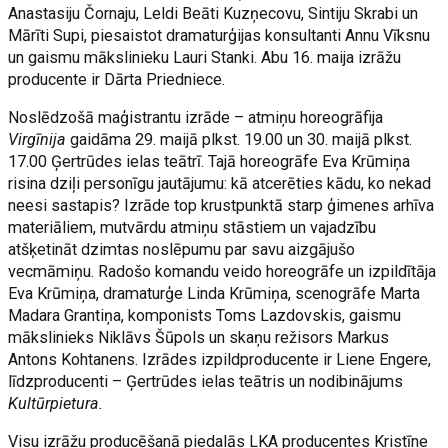
Anastasiju Čornaju, Leldi Beāti Kuzņecovu, Sintiju Skrabi un
Mārīti Supi, piesaistot dramaturģijas konsultanti Annu Vīksnu
un gaismu mākslinieku Lauri Stanki. Abu 16. maija izrāžu
producente ir Dārta Priedniece.
Noslēdzošā maģistrantu izrāde – atmiņu horeogrāfija
Virgīnija
gaidāma 29. maijā plkst. 19.00 un 30. maijā plkst.
17.00 Ģertrūdes ielas teātrī. Tajā horeogrāfe Eva Krūmiņa
risina dziļi personīgu jautājumu: kā atcerēties kādu, ko nekad
neesi sastapis? Izrāde top krustpunktā starp ģimenes arhīva
materiāliem, mutvārdu atmiņu stāstiem un vajadzību
atšķetināt dzimtas noslēpumu par savu aizgājušo
vecmāmiņu. Radošo komandu veido horeogrāfe un izpildītāja
Eva Krūmiņa, dramaturģe Linda Krūmiņa, scenogrāfe Marta
Madara Grantiņa, komponists Toms Lazdovskis, gaismu
mākslinieks Niklāvs Šūpols un skaņu režisors Markus
Antons Kohtanens. Izrādes izpildproducente ir Liene Engere,
līdzproducenti – Ģertrūdes ielas teātris un nodibinājums
Kultūrpietura.
Visu izrāžu producēšanā piedalās LKA producentes Kristīne