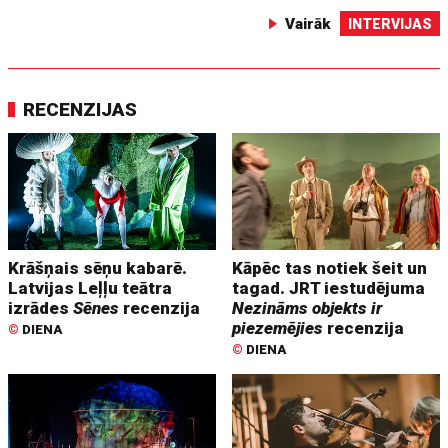
Vairāk
INTERVIJAS
RECENZIJAS
Krāšņais sēņu kabarē.
Kāpēc tas notiek šeit un
Latvijas Leļļu teātra
tagad. JRT iestudējuma
izrādes
Sēnes
recenzija
Nezināms objekts ir
piezemējies
recenzija
©
DIENA
©
DIENA