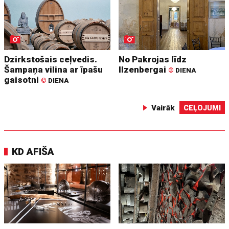
Dzirkstošais ceļvedis.
No Pakrojas līdz
Šampaņa vilina ar īpašu
Ilzenbergai
©
DIENA
gaisotni
©
DIENA
Vairāk
CEĻOJUMI
KD AFIŠA