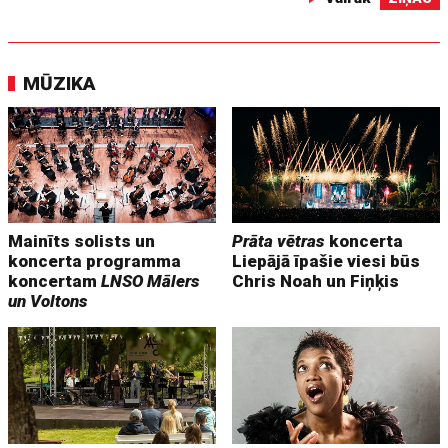
MŪZIKA
Mainīts solists un
Prāta vētras
koncerta
koncerta programma
Liepājā īpašie viesi būs
koncertam
LNSO Mālers
Chris Noah un Fiņķis
un Voltons