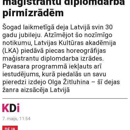
maģistrantu diplomdarba
pirmizrādēm
Šogad laikmetīgā deja Latvijā svin 30
gadu jubileju. Atzīmējot šo nozīmīgo
notikumu, Latvijas Kultūras akadēmija
(LKA) piedāvā piecas horeogrāfijas
maģistrantu diplomdarba izrādes.
Pavasara programmā iekļauts arī
iestudējums, kurā piedalās un savu
pieredzi izdejo Olga Žitluhina – šī dejas
žanra aizsācēja Latvijā
7. maijs, 11:54
DEJA