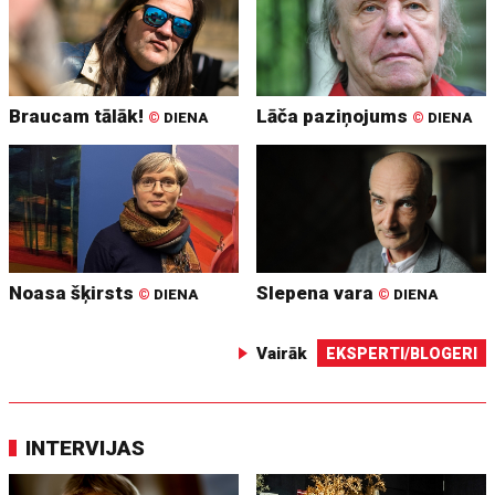
Braucam tālāk!
Lāča paziņojums
©
DIENA
©
DIENA
Noasa šķirsts
Slepena vara
©
DIENA
©
DIENA
Vairāk
EKSPERTI/BLOGERI
INTERVIJAS