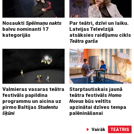
Nosaukti
Spēlmaņu nakts
Par teātri, dzīvi un laiku.
balvu nominanti 17
Latvijas Televīzijā
kategorijās
atsāksies raidījumu cikls
Teātra garša
Valmieras vasaras teātra
Starptautiskais jaunā
festivāls papildina
teātra festivāls
Homo
programmu un aicina uz
Novus
būs veltīts
pirmo Baltijas
Studentu
apzinātai dzīves tempa
šķūni
palēnināšanai
Vairāk
TEĀTRIS