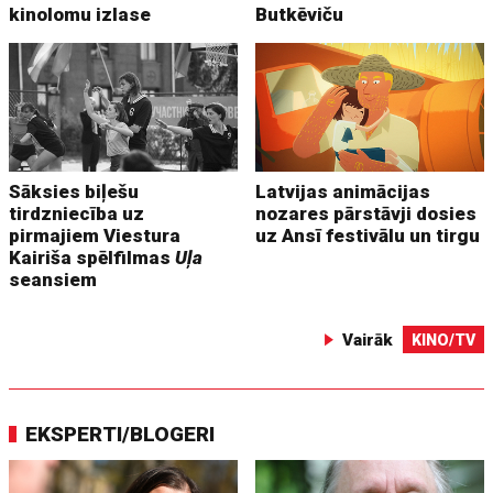
kinolomu izlase
Butkēviču
Sāksies biļešu
Latvijas animācijas
tirdzniecība uz
nozares pārstāvji dosies
pirmajiem Viestura
uz Ansī festivālu un tirgu
Kairiša spēlfilmas
Uļa
seansiem
Vairāk
KINO/TV
EKSPERTI/BLOGERI