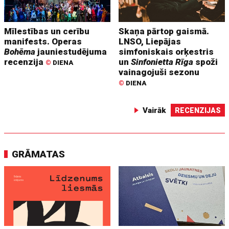
Mīlestības un cerību
Skaņa pārtop gaismā.
manifests. Operas
LNSO, Liepājas
Bohēma
jauniestudējuma
simfoniskais orķestris
recenzija
un
Sinfonietta Rīga
spoži
©
DIENA
vainagojuši sezonu
©
DIENA
Vairāk
RECENZIJAS
GRĀMATAS