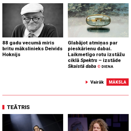
88 gadu vecumā miris
Glabājot atmiņas par
britu mākslinieks Deivids
pieskārienu dabai.
Hoknijs
Laikmetīgo rotu izstāžu
ciklā
Spektrs
– izstāde
Skaistā daba
©
DIENA
Vairāk
MĀKSLA
TEĀTRIS