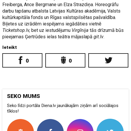
Freiberga, Ance Bergmane un Elza Strazdiņa. Horeogrāfu
darbu tapšanu atbalsta Latvijas Kultūras akadēmija, Valsts
kultūrkapitāla fonds un Rīgas valstspilsētas pašvaldība.
Biļetes uz izrādēm iespējams iegādāties vietnē
Ticketshop.lv,
bet uz iestudējumu
Virgīnija
tās drīzumā būs
pieejamas Ģertrūdes ielas teātra mājaslapā
git.lv
.
Ieteikt
0
0
SEKO MUMS
Seko līdzi portāla Diena.lv jaunākajām ziņām arī sociālajos
tīklos!