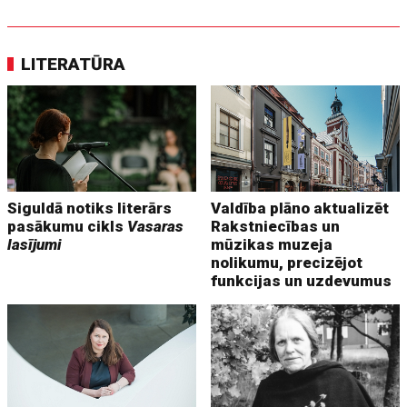
LITERATŪRA
Siguldā notiks literārs
Valdība plāno aktualizēt
pasākumu cikls
Vasaras
Rakstniecības un
lasījumi
mūzikas muzeja
nolikumu, precizējot
funkcijas un uzdevumus