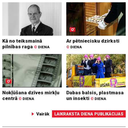
Kā no teiksmainā
Ar pētniecisku dzirksti
pilnības raga
©
DIENA
©
DIENA
Nokļūšana dzīves mirkļu
Dabas balsis, plastmasa
centrā
un insekti
©
DIENA
©
DIENA
Vairāk
LAIKRAKSTA DIENA PUBLIKĀCIJAS