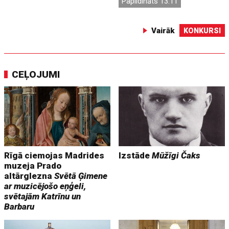
Papildināts 13:11
Vairāk
KONKURSI
CEĻOJUMI
Rīgā ciemojas Madrides
Izstāde
Mūžīgi Čaks
muzeja Prado
altārglezna
Svētā Ģimene
ar muzicējošo eņģeli,
svētajām Katrīnu un
Barbaru