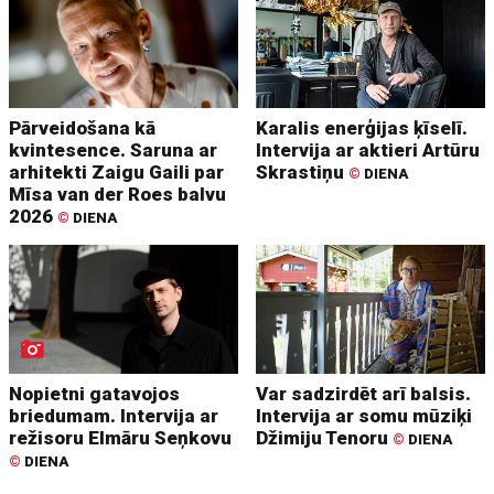
Pārveidošana kā
Karalis enerģijas ķīselī.
kvintesence. Saruna ar
Intervija ar aktieri Artūru
arhitekti Zaigu Gaili par
Skrastiņu
©
DIENA
Mīsa van der Roes balvu
2026
©
DIENA
Nopietni gatavojos
Var sadzirdēt arī balsis.
briedumam. Intervija ar
Intervija ar somu mūziķi
režisoru Elmāru Seņkovu
Džimiju Tenoru
©
DIENA
©
DIENA