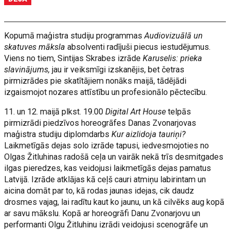
Kopumā maģistra studiju programmas
Audiovizuālā un
skatuves māksla
absolventi radījuši piecus iestudējumus.
Viens no tiem, Sintijas Skrabes izrāde
Karuselis: prieka
slavinājums,
jau ir veiksmīgi izskanējis, bet četras
pirmizrādes pie skatītājiem nonāks maijā, tādējādi
izgaismojot nozares attīstību un profesionālo pēctecību.
11. un 12. maijā plkst. 19.00
Digital Art House
telpās
pirmizrādi piedzīvos horeogrāfes Danas Zvonarjovas
maģistra studiju diplomdarbs
Kur aizlidoja tauriņi?
Laikmetīgās dejas solo izrāde tapusi, iedvesmojoties no
Olgas Žitluhinas radošā ceļa un vairāk nekā trīs desmitgades
ilgas pieredzes, kas veidojusi laikmetīgās dejas pamatus
Latvijā. Izrāde atklājas kā ceļš cauri atmiņu labirintam un
aicina domāt par to, kā rodas jaunas idejas, cik daudz
drosmes vajag, lai radītu kaut ko jaunu, un kā cilvēks aug kopā
ar savu mākslu. Kopā ar horeogrāfi Danu Zvonarjovu un
performanti Olgu Žitluhinu izrādi veidojusi scenogrāfe un