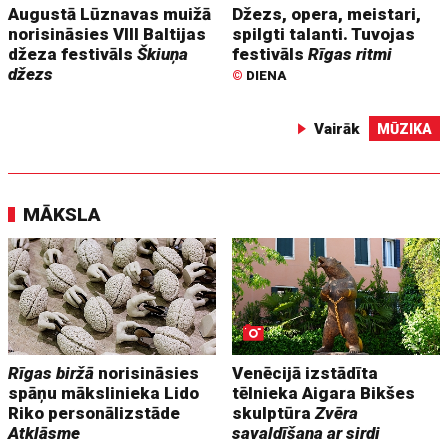
Augustā Lūznavas muižā
Džezs, opera, meistari,
norisināsies VIII Baltijas
spilgti talanti. Tuvojas
džeza festivāls
Škiuņa
festivāls
Rīgas ritmi
džezs
©
DIENA
Vairāk
MŪZIKA
MĀKSLA
Rīgas biržā
norisināsies
Venēcijā izstādīta
spāņu mākslinieka Lido
tēlnieka Aigara Bikšes
Riko personālizstāde
skulptūra
Zvēra
Atklāsme
savaldīšana ar sirdi