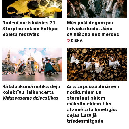
Rudenī norisināsies 31.
Mēs paši degam par
Starptautiskais Baltijas
latvisko kodu. Jāņu
Baleta festivāls
svinēšana bez inerces
©
DIENA
Rātslaukumā notiks deju
Ar starpdisciplināriem
kolektīvu lielkoncerts
notikumiem un
Vidusvasaras dzīvestības
starptautiskiem
māksliniekiem tiks
atzīmēta laikmetīgās
dejas Latvijā
trīsdesmitgade