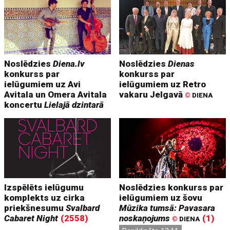
Noslēdzies
Diena.lv
Noslēdzies
Dienas
konkurss par
konkurss par
ielūgumiem uz Avi
ielūgumiem uz Retro
Avitala un Omera Avitala
vakaru Jelgavā
©
DIENA
koncertu
Lielajā dzintarā
Izspēlēts ielūgumu
Noslēdzies konkurss par
komplekts uz cirka
ielūgumiem uz šovu
priekšnesumu
Svalbard
Mūzika tumsā: Pavasara
Cabaret Night
(2558)
noskaņojums
(1)
©
DIENA