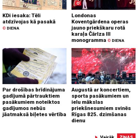
KDi iesaka: Tēli
Londonas
atdzīvojas kā pasakā
Koventgārdena operas
jauno priekškaru rotā
©
DIENA
karaļa Čārlza III
monogramma
©
DIENA
Par drošības brīdinājuma
Augustā ar koncertiem,
gadījumā pārtrauktiem
sporta pasākumiem un
pasākumiem noteiktos
ielu mākslas
gadījumos nebūs
priekšnesumiem svinēs
jāatmaksā biļetes vērtība
Rīgas 825. dzimšanas
dienu
Vairāk
ZIŅAS