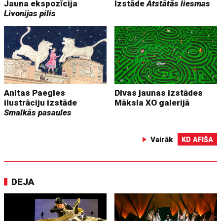
Jauna ekspozīcija
Izstāde
Atstātās liesmas
Livonijas pilis
Anitas Paegles
Divas jaunas izstādes
ilustrāciju izstāde
Māksla XO galerijā
Smalkās pasaules
Vairāk
KD AFIŠA
DEJA