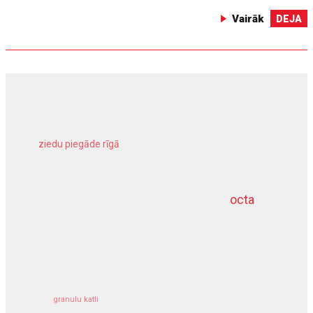
Vairāk
DEJA
ziedu piegāde rīgā
meliorācijas darbi
octa
dziļurbums
kravu apdrošināšana
granulu katli