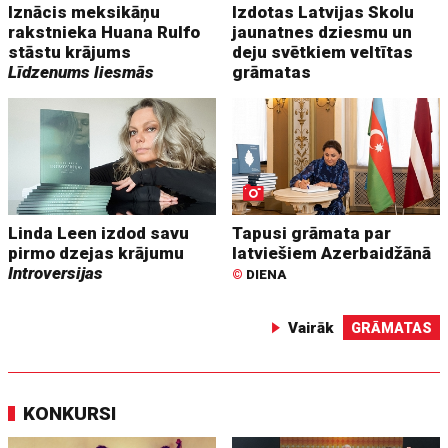
Iznācis meksikāņu
Izdotas Latvijas Skolu
rakstnieka Huana Rulfo
jaunatnes dziesmu un
stāstu krājums
deju svētkiem veltītas
Līdzenums liesmās
grāmatas
Linda Leen izdod savu
Tapusi grāmata par
pirmo dzejas krājumu
latviešiem Azerbaidžānā
Introversijas
©
DIENA
Vairāk
GRĀMATAS
KONKURSI