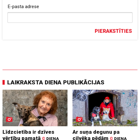
E-pasta adrese
PIERAKSTĪTIES
LAIKRAKSTA DIENA PUBLIKĀCIJAS
Līdzcietība ir dzīves
Ar suņa degunu pa
vērtību pamatā
cilvēka pēdām
©
DIENA
©
DIENA