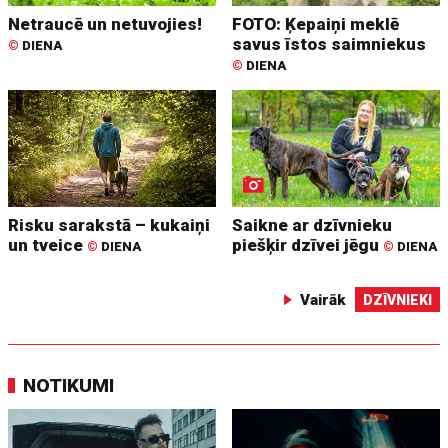
Netraucē un netuvojies!
FOTO: Ķepaiņi meklē
savus īstos saimniekus
©
DIENA
©
DIENA
Risku sarakstā – kukaiņi
Saikne ar dzīvnieku
un tveice
piešķir dzīvei jēgu
©
DIENA
©
DIENA
Vairāk
DZĪVNIEKI
NOTIKUMI