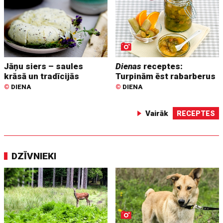
Jāņu siers – saules
Dienas
receptes:
krāsā un tradīcijās
Turpinām ēst rabarberus
©
DIENA
©
DIENA
Vairāk
RECEPTES
DZĪVNIEKI