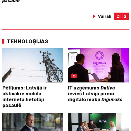
pasaulē
Vairāk
CITS
TEHNOLOĢIJAS
Pētījums: Latvijā ir
IT uzņēmums
Dativa
aktīvākie mobilā
ievieš Latvijā pirmo
interneta lietotāji
digitālo maku
Digimaks
pasaulē