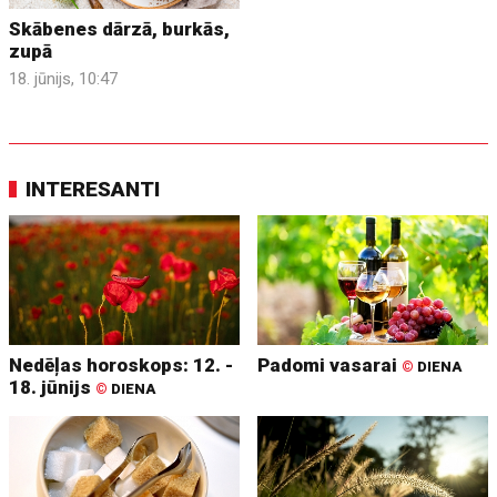
Skābenes dārzā, burkās,
zupā
18. jūnijs, 10:47
INTERESANTI
Nedēļas horoskops: 12. -
Padomi vasarai
©
DIENA
18. jūnijs
©
DIENA