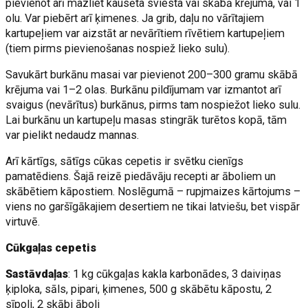
pievienot arī mazliet kausēta sviesta vai skābā krējuma, vai 1
olu. Var piebērt arī ķimenes. Ja grib, daļu no vārītajiem
kartupeļiem var aizstāt ar nevārītiem rīvētiem kartupeļiem
(tiem pirms pievienošanas nospiež lieko sulu).
Savukārt burkānu masai var pievienot 200–300 gramu skābā
krējuma vai 1–2 olas. Burkānu pildījumam var izmantot arī
svaigus (nevārītus) burkānus, pirms tam nospiežot lieko sulu.
Lai burkānu un kartupeļu masas stingrāk turētos kopā, tām
var pielikt nedaudz mannas.
Arī kārtīgs, sātīgs cūkas cepetis ir svētku cienīgs
pamatēdiens. Šajā reizē piedāvāju recepti ar āboliem un
skābētiem kāpostiem. Noslēgumā – rupjmaizes kārtojums –
viens no garšīgākajiem desertiem ne tikai latviešu, bet vispār
virtuvē.
Cūkgaļas cepetis
Sastāvdaļas
: 1 kg cūkgaļas kakla karbonādes, 3 daiviņas
ķiploka, sāls, pipari, ķimenes, 500 g skābētu kāpostu, 2
sīpoli, 2 skābi āboli