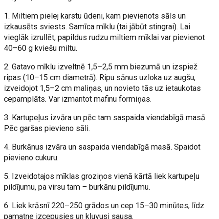
1. Miltiem pielej karstu ūdeni, kam pievienots sāls un
izkausēts sviests. Samīca mīklu (tai jābūt stingrai). Lai
vieglāk izrullēt, papildus rudzu miltiem mīklai var pievienot
40–60 g kviešu miltu.
2. Gatavo mīklu izveltnē 1,5–2,5 mm biezumā un izspiež
ripas (10–15 cm diametrā). Ripu sānus uzloka uz augšu,
izveidojot 1,5–2 cm maliņas, un novieto tās uz ietaukotas
cepamplāts. Var izmantot mafinu formiņas.
3. Kartupeļus izvāra un pēc tam saspaida viendabīgā masā.
Pēc garšas pievieno sāli.
4. Burkānus izvāra un saspaida viendabīgā masā. Spaidot
pievieno cukuru.
5. Izveidotajos mīklas groziņos vienā kārtā liek kartupeļu
pildījumu, pa virsu tam – burkānu pildījumu.
6. Liek krāsnī 220–250 grādos un cep 15–30 minūtes, līdz
pamatne izcepusies un kļuvusi sausa.