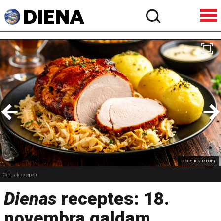
stock.adobe.com
Cūkgaļas cepeti
Dienas
receptes: 18.
novembra galdam