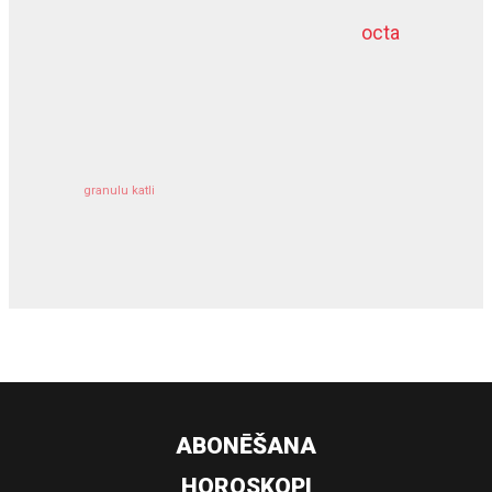
octa
dziļurbums
kravu apdrošināšana
granulu katli
siltumsūknis
ABONĒŠANA
HOROSKOPI