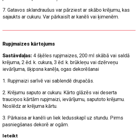
7. Gatavos sklandraušus var pārziest ar skābo krējumu, kas
sajaukts ar cukuru. Var pārkaisīt ar kanēli vai ķimenēm.
Rupjmaizes kārtojums
Sastāvdaļas:
4 šķēles rupjmaizes, 200 ml skābā vai saldā
krējuma, 2 ēd. k. cukura, 3 ēd. k. brūkleņu vai dzērveņu
ievārījuma, šķipsna kanēļa, ogas dekorēšanai
1. Rupjmaizi sarīvē vai sablendē drupačās.
2. Krējumu saputo ar cukuru. Kārto glāzēs vai deserta
trauciņos kārtām rupjmaizi, ievārījumu, saputoto krējumu.
Noslēdz ar krējuma kārtu.
3. Pārkaisa ar kanēli un liek ledusskapī uz stundu. Pirms
pasniegšanas dekorē ar ogām.
Ieteikt