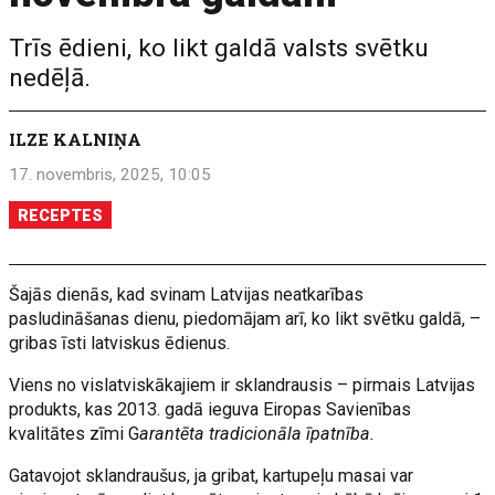
Trīs ēdieni, ko likt galdā valsts svētku
nedēļā.
ILZE KALNIŅA
17. novembris, 2025, 10:05
RECEPTES
Šajās dienās, kad svinam Latvijas neatkarības
pasludināšanas dienu, piedomājam arī, ko likt svētku galdā, –
gribas īsti latviskus ēdienus.
Viens no vislatviskākajiem ir sklandrausis – pirmais Latvijas
produkts, kas 2013. gadā ieguva Eiropas Savienības
kvalitātes zīmi G
arantēta tradicionāla īpatnība.
Gatavojot sklandraušus, ja gribat, kartupeļu masai var