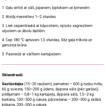
1. Gaļu ierīvē ar sāli, pipariem, ķiplokiem un ķimenēm.
2. Atstāj marinēties 1–2 stundas.
3. Liek cepamtraukā ar kāpostiem, ripiņās sagrieztiem
sīpoliem un ābolu šķēlēm.
4. Cep 180 °C aptuveni 1,5 stundas, līdz gaļa mīksta un
garoziņa brūna.
5. Pasniedz ar vārītiem kartupeļiem.
Sklandrauši
Sastāvdaļas
(15–20 raušiem): pamatnei – 600 g rudzu miltu,
60 g sviesta, 150–200 g ūdens, šķipsna sāls (pēc garšas);
pildījumam – 0,8–1 kg kartupeļu, šķipsna sāls, 1,5–2 kg
burkānu, 100–300 g cukura; pārziešanai – 200–300 g skābā
krējuma, 200–300 g cukura