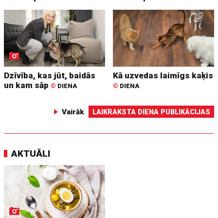
Dzīvība, kas jūt, baidās
Kā uzvedas laimīgs kaķis
un kam sāp
©
DIENA
©
DIENA
Vairāk
LAIKRAKSTA DIENA PUBLIKĀCIJAS
AKTUĀLI