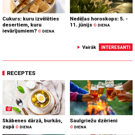
Cukurs: kuru izvēlēties
Nedēļas horoskops: 5. -
desertiem, kuru
11. jūnijs
©
DIENA
ievārījumiem?
©
DIENA
Vairāk
INTERESANTI
RECEPTES
Skābenes dārzā, burkās,
Saulgriežu dzērieni
zupā
©
DIENA
©
DIENA