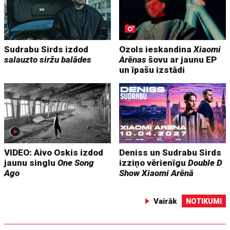
Sudrabu Sirds izdod
Ozols ieskandina
Xiaomi
salauzto siržu balādes
Arēnas
šovu ar jaunu EP
un īpašu izstādi
VIDEO: Aivo Oskis izdod
Deniss un Sudrabu Sirds
jaunu singlu
One Song
izziņo vērienīgu
Double D
Ago
Show
Xiaomi Arēnā
Vairāk
NOTIKUMI