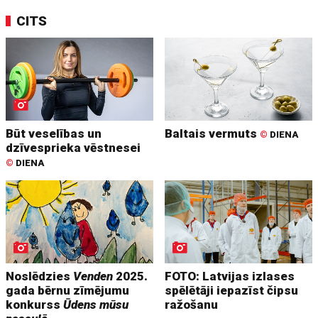
CITS
Būt veselības un
Baltais vermuts
©
DIENA
dzīvesprieka vēstnesei
©
DIENA
Noslēdzies
Venden
2025.
FOTO: Latvijas izlases
gada bērnu zīmējumu
spēlētāji iepazīst čipsu
konkurss
Ūdens mūsu
ražošanu