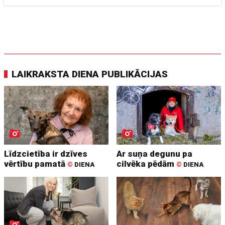
LAIKRAKSTA DIENA PUBLIKĀCIJAS
Līdzcietība ir dzīves
Ar suņa degunu pa
vērtību pamatā
cilvēka pēdām
©
DIENA
©
DIENA