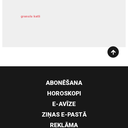
granulu katli
siltumsūknis
ABONĒŠANA
HOROSKOPI
E-AVĪZE
ZIŅAS E-PASTĀ
REKLĀMA