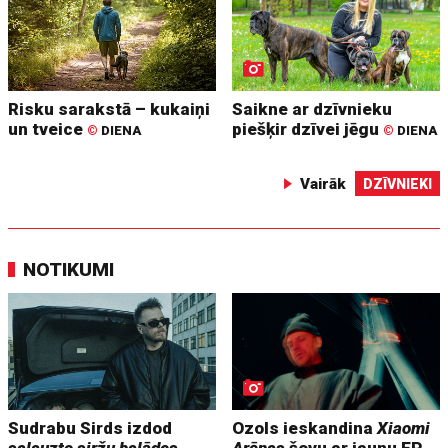
Risku sarakstā – kukaiņi
Saikne ar dzīvnieku
un tveice
piešķir dzīvei jēgu
©
DIENA
©
DIENA
Vairāk
DZĪVNIEKI
NOTIKUMI
Sudrabu Sirds izdod
Ozols ieskandina
Xiaomi