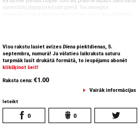
Kā uzsver portāls
Dogue. com.au,
prasme atpazīt savu vārdu
sunim būtu jāapgūst kā pati pirmā. Tas atvieglos
komunikāciju ar dzīvnieku un ir pirmais solis, lai ieaudzinātu
viņam disciplīnu un citas komandas. Mācot šo prasmi,
pasauciet suni vārdā un, tiklīdz viņš uz jums paskatās,
piedāvājiet viņam našķi vai nedaudz sausās barības, kā arī
Visu rakstu lasiet avīzes
Diena
piektdienas, 5.
septembra, numurā! Ja vēlaties laikraksta saturu
turpmāk lasīt drukātā formātā, to iespējams abonēt
klikšķinot šeit!
€1.00
Raksta cena:
Vairāk informācijas
Ieteikt
0
0