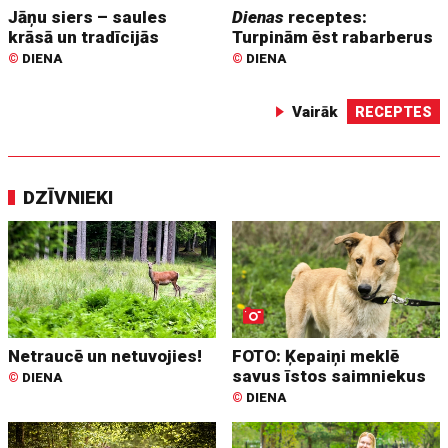
Jāņu siers – saules
Dienas
receptes:
krāsā un tradīcijās
Turpinām ēst rabarberus
©
DIENA
©
DIENA
Vairāk
RECEPTES
DZĪVNIEKI
Netraucē un netuvojies!
FOTO: Ķepaiņi meklē
savus īstos saimniekus
©
DIENA
©
DIENA