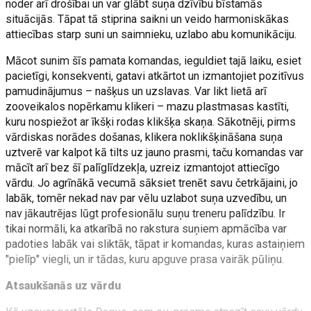
noder arī drošībai un var glābt suņa dzīvību bīstamās
situācijās. Tāpat tā stiprina saikni un veido harmoniskākas
attiecības starp suni un saimnieku, uzlabo abu komunikāciju.
Mācot sunim šīs pamata komandas, ieguldiet tajā laiku, esiet
pacietīgi, konsekventi, gatavi atkārtot un izmantojiet pozitīvus
pamudinājumus – našķus un uzslavas. Var likt lietā arī
zooveikalos nopērkamu klikeri – mazu plastmasas kastīti,
kuru nospiežot ar īkšķi rodas klikšķa skaņa. Sākotnēji, pirms
vārdiskas norādes došanas, klikera noklikšķināšana suņa
uztverē var kalpot kā tilts uz jauno prasmi, taču komandas var
mācīt arī bez šī palīglīdzekļa, uzreiz izmantojot attiecīgo
vārdu. Jo agrīnākā vecumā sāksiet trenēt savu četrkājaini, jo
labāk, tomēr nekad nav par vēlu uzlabot suņa uzvedību, un
nav jākautrējas lūgt profesionālu suņu treneru palīdzību. Ir
tikai normāli, ka atkarībā no rakstura suņiem apmācība var
padoties labāk vai sliktāk, tāpat ir komandas, kuras astaiņiem
"pielīp" viegli, un ir tādas, kuru apguve prasa vairāk pūliņu.
Atsaukšanās uz vārdu