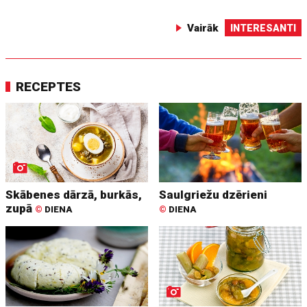
Vairāk
INTERESANTI
RECEPTES
Skābenes dārzā, burkās,
Saulgriežu dzērieni
zupā
©
DIENA
©
DIENA