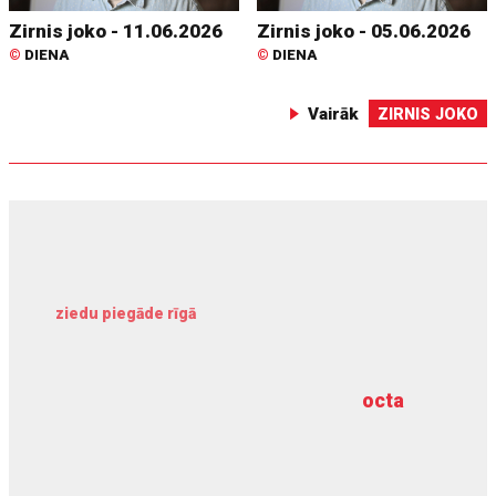
Zirnis joko - 11.06.2026
Zirnis joko - 05.06.2026
©
DIENA
©
DIENA
Vairāk
ZIRNIS JOKO
ziedu piegāde rīgā
meliorācijas darbi
octa
dziļurbums
kravu apdrošināšana