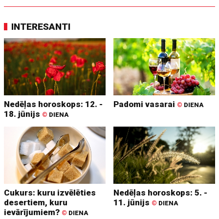
INTERESANTI
Nedēļas horoskops: 12. -
Padomi vasarai
©
DIENA
18. jūnijs
©
DIENA
Cukurs: kuru izvēlēties
Nedēļas horoskops: 5. -
desertiem, kuru
11. jūnijs
©
DIENA
ievārījumiem?
©
DIENA