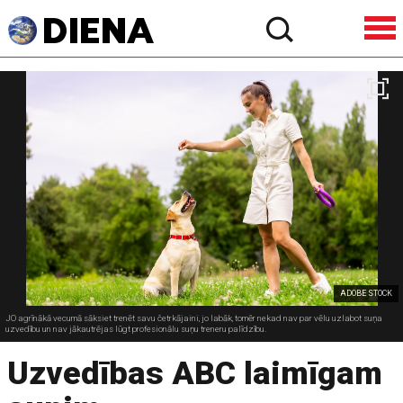
ADOBE STOCK
JO agrīnākā vecumā sāksiet trenēt savu četrkājaini, jo labāk, tomēr nekad nav par vēlu uzlabot suņa
uzvedību un nav jākautrējas lūgt profesionālu suņu treneru palīdzību.
Uzvedības ABC laimīgam