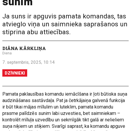
sunim
Ja suns ir apguvis pamata komandas, tas
atvieglo viņa un saimnieka saprašanos un
stiprina abu attiecības.
DIĀNA KĀRKLIŅA
Diena
7. septembris, 2025, 10:14
DZĪVNIEKI
Pamata paklausības komandu iemācīšana ir ļoti būtiska suņa
audzināšanas sastāvdaļa. Pat ja četrkājaiņa galvenā funkcija
ir būt tikai mājas mīlulim un luteklim, pamata komandu
prasme palīdzēs sunim labi uzvesties, bet saimniekam –
kontrolēt mīluļa uzvedību un sekmīgāk tikt galā ar nelieliem
suņa niķiem un stiķiem. Svarīgi saprast, ka komandu apguve