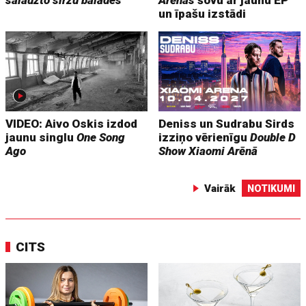
salauzto siržu balādes
Arēnas
šovu ar jaunu EP
un īpašu izstādi
VIDEO: Aivo Oskis izdod
Deniss un Sudrabu Sirds
jaunu singlu
One Song
izziņo vērienīgu
Double D
Ago
Show
Xiaomi Arēnā
Vairāk
NOTIKUMI
CITS