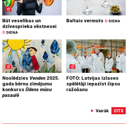
Būt veselības un
Baltais vermuts
©
DIENA
dzīvesprieka vēstnesei
©
DIENA
Noslēdzies
Venden
2025.
FOTO: Latvijas izlases
gada bērnu zīmējumu
spēlētāji iepazīst čipsu
konkurss
Ūdens mūsu
ražošanu
pasaulē
Vairāk
CITS