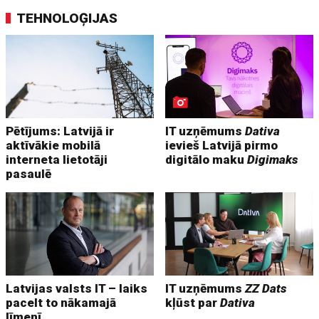
TEHNOLOĢIJAS
Pētījums: Latvijā ir
IT uzņēmums
Dativa
aktīvākie mobilā
ievieš Latvijā pirmo
interneta lietotāji
digitālo maku
Digimaks
pasaulē
Latvijas valsts IT – laiks
IT uzņēmums
ZZ Dats
pacelt to nākamajā
kļūst par
Dativa
līmenī