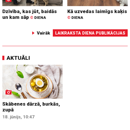
Dzīvība, kas jūt, baidās
Kā uzvedas laimīgs kaķis
un kam sāp
©
DIENA
©
DIENA
Vairāk
LAIKRAKSTA DIENA PUBLIKĀCIJAS
AKTUĀLI
Skābenes dārzā, burkās,
zupā
18. jūnijs, 10:47