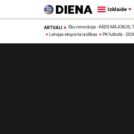
Izklaide
Ēku renovācija - KĀDS MĀJOKLIS
AKTUĀLI
Latvijas eksporta izcilības
PK futbolā - 202