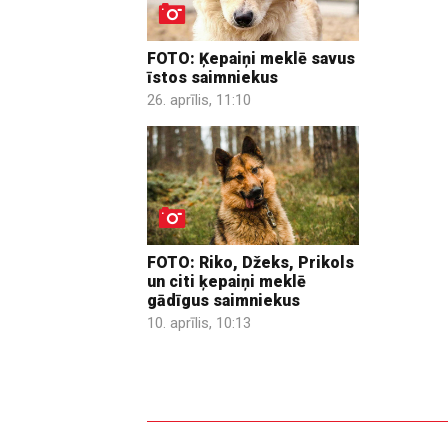
FOTO: Ķepaiņi meklē savus
īstos saimniekus
26. aprīlis, 11:10
FOTO: Riko, Džeks, Prikols
un citi ķepaiņi meklē
gādīgus saimniekus
10. aprīlis, 10:13