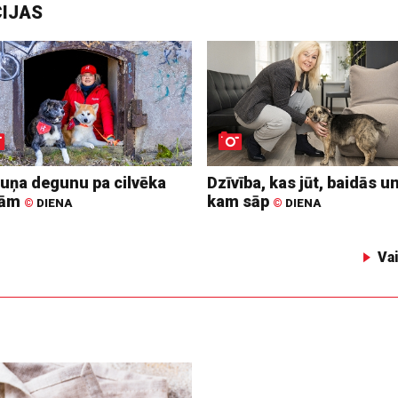
CIJAS
suņa degunu pa cilvēka
Dzīvība, kas jūt, baidās u
dām
kam sāp
©
DIENA
©
DIENA
Va