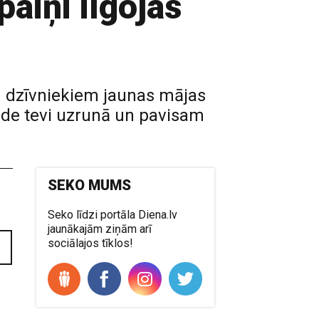
paiņi ilgojas
m dzīvniekiem jaunas mājas
ilde tevi uzrunā un pavisam
SEKO MUMS
Seko līdzi portāla Diena.lv
jaunākajām ziņām arī
sociālajos tīklos!