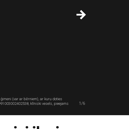
 ģimeni (var ar bērniem), ar kuru doties
1/6
 991003002402538, klīniski vesels, pieejams