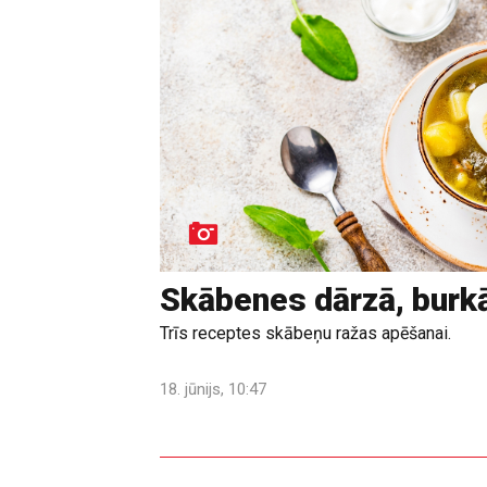
Skābenes dārzā, burk
Trīs receptes skābeņu ražas apēšanai.
18. jūnijs, 10:47