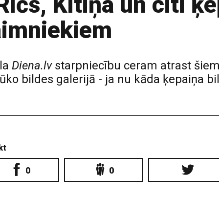
čs, Kitiņa un citi ķe
aimniekiem
la
Diena.lv
starpniecību ceram atrast šie
ko bildes galerijā - ja nu kāda ķepaiņa b
kt
0
0