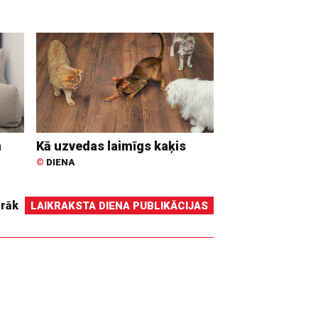
n
Kā uzvedas laimīgs kaķis
©
DIENA
irāk
LAIKRAKSTA DIENA PUBLIKĀCIJAS