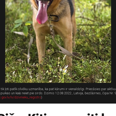
 ļoti patīk cilvēku uzmanība, ka pat kārumi ir vienaldzīgi. Priecāsies par aktīvu
uikas un kaķi neiet pie sirds. Dzimis 12.08.2022., Latvija, bezšķirnes, čipa Nr.
c.gov.lv/lv/dzivnieku_registrs
)