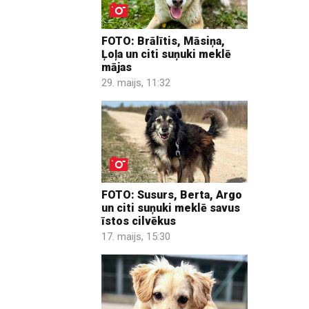
FOTO: Brālītis, Māsiņa,
Ļoļa un citi suņuki meklē
mājas
29. maijs, 11:32
FOTO: Susurs, Berta, Argo
un citi suņuki meklē savus
īstos cilvēkus
17. maijs, 15:30