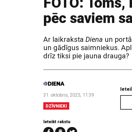
FOTO: Toms, Ri
pēc saviem s
Ar laikraksta
Diena
un portā
un gādīgus saimniekus. Aplū
drīz tiksi pie jauna drauga?
Ietei
31. oktobris, 2025, 11:39
DZĪVNIEKI
Ieteikt rakstu