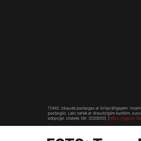
TOMS. Izbauda pastaigas ar brīvprātīgajiem. Viņam tik
pastaigās. Labi satiek ar draudzīgām kucītēm, suņu p
adopcijai. Ulubele, tālr. 20203333. (
https://registri.ld