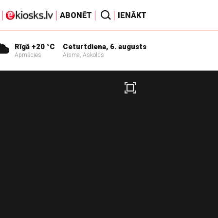
ABONĒT
IENĀKT
Rīgā +20 °C
Ceturtdiena, 6. augusts
Apmācies
Aisma, Askolds