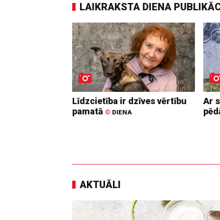
LAIKRAKSTA DIENA PUBLIKĀ
Līdzcietība ir dzīves vērtību
Ar 
pamatā
pē
©
DIENA
AKTUĀLI