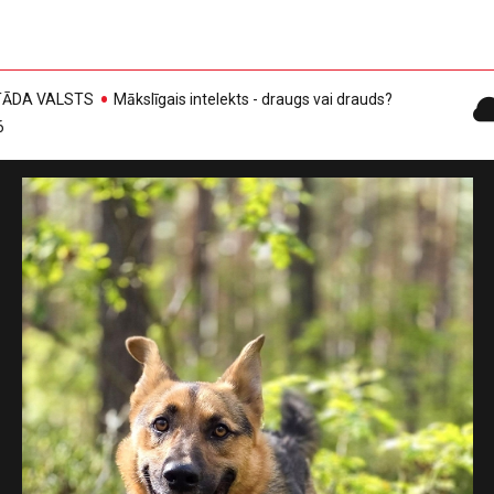
, TĀDA VALSTS
Mākslīgais intelekts - draugs vai drauds?
6