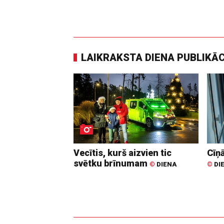
LAIKRAKSTA DIENA PUBLIKĀ
Vecītis, kurš aizvien tic
Cīņā
svētku brīnumam
©
DIENA
©
DI