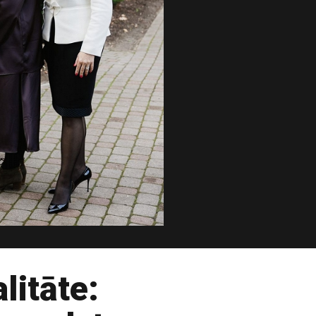
litāte: