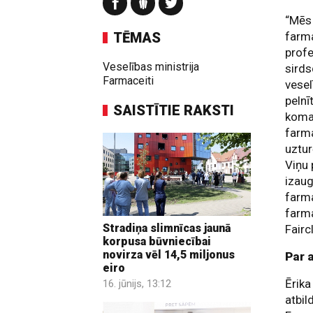
“Mēs 
TĒMAS
farma
profe
Veselības ministrija
sirds
Farmaceiti
vesel
pelnī
SAISTĪTIE RAKSTI
koman
farma
uztur
Viņu 
izaug
farm
farma
Stradiņa slimnīcas jaunā
Fairc
korpusa būvniecībai
novirza vēl 14,5 miljonus
Par 
eiro
Ērika
16. jūnijs, 13:12
atbil