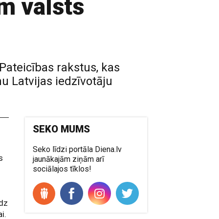
m valsts
Pateicības rakstus, kas
u Latvijas iedzīvotāju
SEKO MUMS
Seko līdzi portāla Diena.lv
s
jaunākajām ziņām arī
sociālajos tīklos!
edz
i.