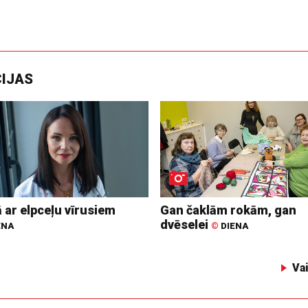
CIJAS
 ar elpceļu vīrusiem
Gan čaklām rokām, gan
dvēselei
ENA
©
DIENA
Va