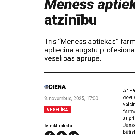
Mēness aptie
atzinību
Trīs “Mēness aptiekas” farm
apliecina augstu profesiona
veselības aprūpē.
Ar Pa
devu
8. novembris, 2025, 17:00
veici
VESELĪBA
farma
stipr
Janso
Ieteikt rakstu
būtis