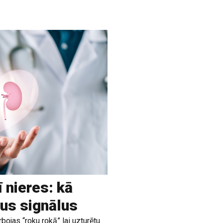
ī nieres: kā
us signālus
rbojas “roku rokā” lai uzturētu