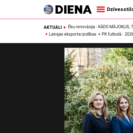
Dzīvesstil
Ēku renovācija - KĀDS MĀJOKLIS
AKTUĀLI
Latvijas eksporta izcilības
PK futbolā - 202