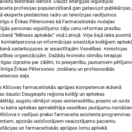
ceitu biedrības lektore. Daudz enerģijas ieguldījusi
ceita profesijas popularizēšanā gan gatavojot publikācijas,
ā eksperte piedaloties radio un televīzijas raidījumos.
īgs ir Ērikas Pētersones kā Farmaceitiskās nodaļas
dīgās personas ieguldījums zāļu cenu reformas prasību
ošanā “Mēness aptiekās” visā Latvijā. Viņa šajā laika posmā
i kontaktpersona un informācijas sniedzēja kolēģiem aptiek
dienā sadarbojusies ar iesaistītajām Veselības ministrijas
utības organizācijām. Dažādu hronisko slimību terapijai
īgas izpratne par zālēm, to pieejamību, jaunumiem pētījum
zīmīga Ērikas Pētersones zināšanu un profesionālās
etences daļa.
s Kličovas farmaceitiskās aprūpes kompetencei ikdienā
as daudzi Daugavpils reģiona kolēģi un aptiekas
lētāji, augstu vērtējot viņas ieinteresētību, prasmi un sirds
mu katra aptiekas apmeklētāja veselības jautājumu risināšan
 Kličova ir vadījusi praksi farmaceita asistenta programmas
ntiem, apzinās iedzīvotājiem neaizstājamo pacientu
ltācijas un farmaceitiskās aprūpes lomu aptiekā.