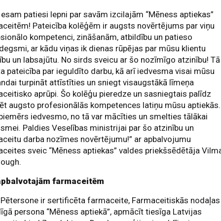
esam patiesi lepni par savām izcilajām “Mēness aptiekas”
ceitēm! Pateicība kolēģēm ir augsts novērtējums par viņu
sionālo kompetenci, zināšanām, atbildību un patieso
degsmi, ar kādu viņas ik dienas rūpējas par mūsu klientu
ību un labsajūtu. No sirds sveicu ar šo nozīmīgo atzinību! Tā 
ta pateicība par ieguldīto darbu, kā arī iedvesma visai mūsu
dai turpināt attīstīties un sniegt visaugstākā līmeņa
ceitisko aprūpi. Šo kolēģu pieredze un sasniegtais palīdz
ēt augsto profesionālās kompetences latiņu mūsu aptiekās.
piemērs iedvesmo, no tā var mācīties un smelties tālākai
smei. Paldies Veselības ministrijai par šo atzinību un
aceitu darba nozīmes novērtējumu!” ar apbalvojumu
ceites sveic “Mēness aptiekas” valdes priekšsēdētāja Vilm
lough.
apbalvotajām farmaceitēm
 Pētersone ir sertificēta farmaceite, Farmaceitiskās nodaļas
dīgā persona “Mēness aptiekā”, apmācīt tiesīga Latvijas