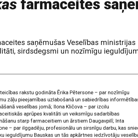
kas
farmaceites saņe
aceites saņēmušas Veselības ministrijas 
litāti, sirdsdegsmi un nozīmīgu ieguldījum
teicības rakstu godināta Ērika Pētersone – par nozīmīgu
mu zāļu pieejamības uzlabošanā un sabiedrības informētība
nāšanā veselības jomā; Ilona Kličova – par izcilu
ceitiskās aprūpes kvalitāti un veiksmīgu sadarbības
ināšanu starp farmaceitiem un ārstiem Daugavpilī; Inta
ne – par ilggadēju, profesionālu un sirsnīgu darbu, kas sni
ku ieguldījumu Bauskas un tās apkārtnes iedzīvotāju veselība