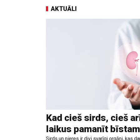
AKTUĀLI
Kad cieš sirds, cieš ar
laikus pamanīt bīstam
Sirds un nieres ir divi svarīgi orgāni, kas da