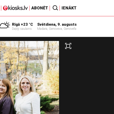
ABONĒT
IENĀKT
Rīgā +23 °C
Svētdiena, 9. augusts
Daļēji saulains
Madara, Genoveva, Genovefa