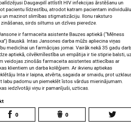
palīdzējusi Daugavpilī attīstīt HIV infekcijas ārstēšanu un
ot pacientu līdzestību, atrodot katram pacientam individuāl
u un mazinot slimības stigmatizāciju. Ilonu raksturo
 zināšanas, sirds siltums un dzīves pieredze.
Jansone ir farmaceita asistente Bauzes aptiekā (“Mēness
ka”) Bauskā. Intas Jansones darba mūžs apliecina viņas
ību medicīnai un farmācijas jomai. Vairāk nekā 35 gadu dar
dze aptiekā, cilvēkmīlestība un empātija ir tie stiprie balsti, u
m veidojas zinošās farmaceita asistentes attiecības ar
kas klientiem un darba kolēģiem. Ar ikvienu aptiekas
lētāju Inta ir laipna, atvērta, sagaida ar smaidu, prot uzklaus
gt labu padomu un piemeklēt īstos vārdus mierinājumam.
as iedzīvotāji viņu ir pamanījuši, uzticas.
kt
0
0