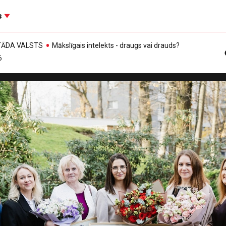
s
, TĀDA VALSTS
Mākslīgais intelekts - draugs vai drauds?
6