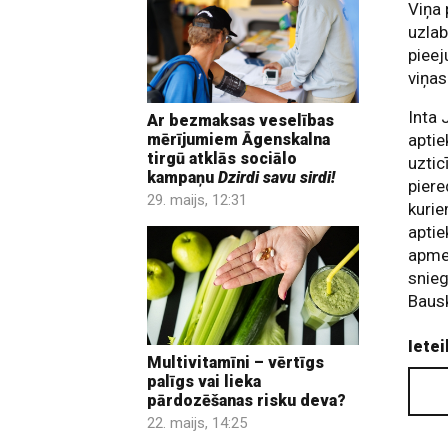
Viņa 
uzlab
pieej
viņas
Inta 
Ar bezmaksas veselības
mērījumiem Āgenskalna
aptie
tirgū atklās sociālo
uztic
kampaņu
Dzirdi savu sirdi!
piere
29. maijs, 12:31
kurie
aptie
apmek
snie
Bausk
Ietei
Multivitamīni – vērtīgs
palīgs vai lieka
pārdozēšanas risku deva?
22. maijs, 14:25