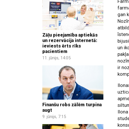
Farma
farma
gan k
Nozīm
atbil
īsten
Zāļu pieejamība aptiekās
un rezervācija internetā:
bijus
ieviests ērts rīks
un ik
pacientiem
pakļa
11. jūnijs, 14:05
nozīm
ir no
komp
Ilona
uztic
apmek
Finanšu robs zālēm turpina
siltu
augt
Ilona
9. jūnijs, 7:15
stude
konsu