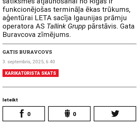
satiksmes atjaunošanai no Rīgas ir
funkcionējošas termināļa ēkas trūkums,
aģentūrai LETA sacīja Igaunijas prāmju
operatora AS
Tallink Grupp
pārstāvis. Gata
Buravcova zīmējums.
GATIS BURAVCOVS
3. septembris, 2025, 6:40
KARIKATŪRISTA SKATS
Ieteikt
0
0