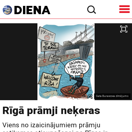
Gata Buravcova zīmējums
Rīgā prāmji neķeras
Viens no izaicinājumiem prāmju