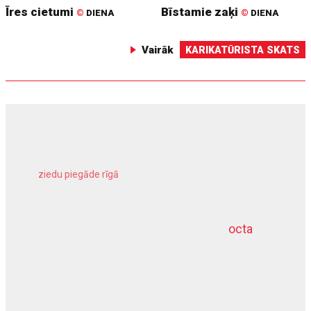
Īres cietumi
Bīstamie zaķi
©
DIENA
©
DIENA
Vairāk
KARIKATŪRISTA SKATS
ziedu piegāde rīgā
meliorācijas darbi
octa
dziļurbums
kravu apdrošināšana