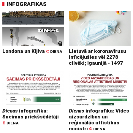
INFOGRAFIKAS
Londona un Kijiva
Lietuvā ar koronavīrusu
©
DIENA
inficējušies vēl 2278
cilvēki; Igaunijā - 1497
Dienas
infografika:
Dienas
infografika: Vides
Saeimas priekšsēdētāji
aizsardzības un
reģionālās attīstības
©
DIENA
ministri
©
DIENA