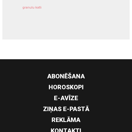
granulu katli
siltumsūknis
ABONĒŠANA
HOROSKOPI
E-AVĪZE
ZIŅAS E-PASTĀ
REKLĀMA
KONTAKTI