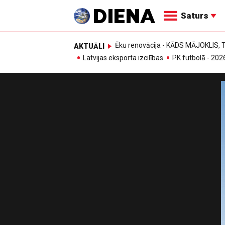
Saturs
Ēku renovācija - KĀDS MĀJOKLIS
AKTUĀLI
Latvijas eksporta izcilības
PK futbolā - 202