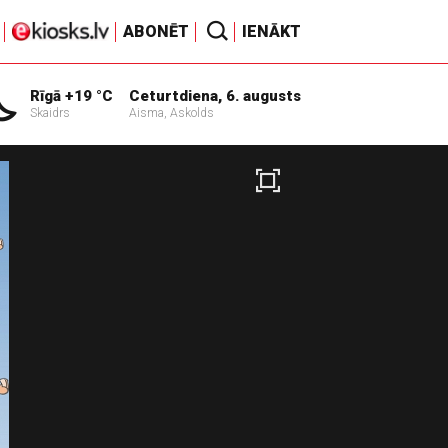
ABONĒT
IENĀKT
Rīgā +19 °C
Ceturtdiena, 6. augusts
Skaidrs
Aisma, Askolds