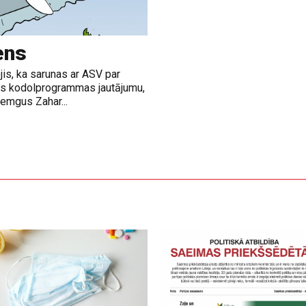
ens
jis, ka sarunas ar ASV par
nas kodolprogrammas jautājumu,
emgus Zahar...