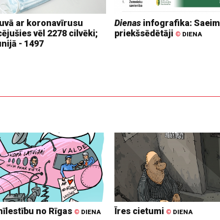
tuvā ar koronavīrusu
Dienas
infografika: Saei
cējušies vēl 2278 cilvēki;
priekšsēdētāji
©
DIENA
nijā - 1497
mīlestību no Rīgas
Īres cietumi
©
DIENA
©
DIENA