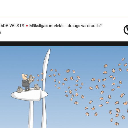
, TĀDA VALSTS
Mākslīgais intelekts - draugs vai drauds?
6