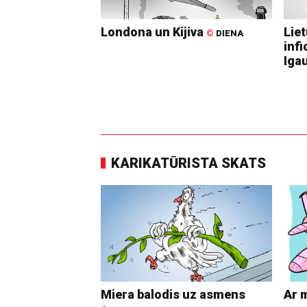
Londona un Kijiva
Lie
©
DIENA
infi
Igau
KARIKATŪRISTA SKATS
Miera balodis uz asmens
Ar 