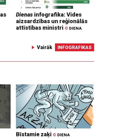
mas
Dienas
infografika: Vides
aizsardzības un reģionālās
attīstības ministri
©
DIENA
Vairāk
INFOGRAFIKAS
Bīstamie zaķi
©
DIENA