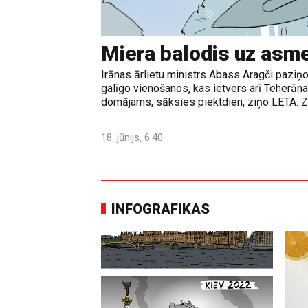
Miera balodis uz asm
Irānas ārlietu ministrs Abass Aragči paziņo
galīgo vienošanos, kas ietvers arī Teherā
domājams, sāksies piektdien, ziņo LETA. Z
18. jūnijs, 6:40
INFOGRAFIKAS