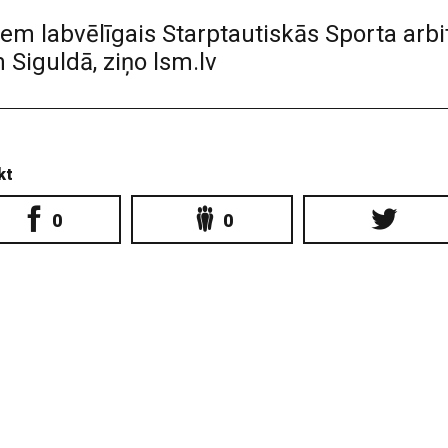
iem labvēlīgais Starptautiskās Sporta arb
Siguldā, ziņo lsm.lv
kt
0
0