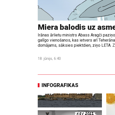
Miera balodis uz asm
Irānas ārlietu ministrs Abass Aragči paziņo
galīgo vienošanos, kas ietvers arī Teherā
domājams, sāksies piektdien, ziņo LETA. Z
18. jūnijs, 6:40
INFOGRAFIKAS