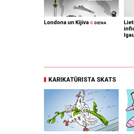
Londona un Kijiva
Lie
©
DIENA
infi
Igau
KARIKATŪRISTA SKATS