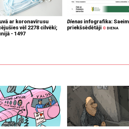
tuvā ar koronavīrusu
Dienas
infografika: Saei
cējušies vēl 2278 cilvēki;
priekšsēdētāji
©
DIENA
nijā - 1497