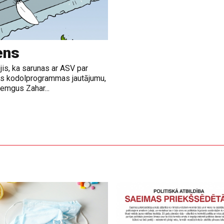
ens
jis, ka sarunas ar ASV par
nas kodolprogrammas jautājumu,
emgus Zahar...