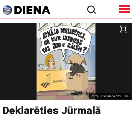
Zemgus Zaharāna zīmējums
Deklarēties Jūrmalā
.