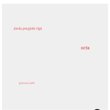
ziedu piegāde rīgā
meliorācijas darbi
octa
dziļurbums
kravu apdrošināšana
granulu katli
siltumsūknis