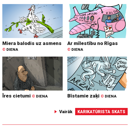
Miera balodis uz asmens
Ar mīlestību no Rīgas
©
DIENA
©
DIENA
Īres cietumi
Bīstamie zaķi
©
DIENA
©
DIENA
Vairāk
KARIKATŪRISTA SKATS