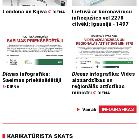
Londona un Kijiva
Lietuvā ar koronavīrusu
©
DIENA
inficējušies vēl 2278
cilvēki; Igaunijā - 1497
Dienas
infografika:
Dienas
infografika: Vides
Saeimas priekšsēdētāji
aizsardzības un
reģionālās attīstības
©
DIENA
ministri
©
DIENA
Vairāk
INFOGRAFIKAS
KARIKATŪRISTA SKATS