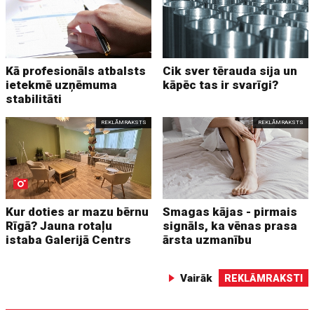
Kā profesionāls atbalsts
Cik sver tērauda sija un
ietekmē uzņēmuma
kāpēc tas ir svarīgi?
stabilitāti
REKLĀMRAKSTS
REKLĀMRAKSTS
Kur doties ar mazu bērnu
Smagas kājas - pirmais
Rīgā? Jauna rotaļu
signāls, ka vēnas prasa
istaba Galerijā Centrs
ārsta uzmanību
Vairāk
REKLĀMRAKSTI