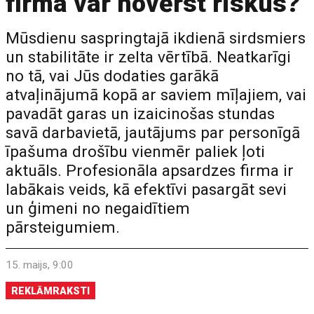
firma var novērst riskus?
Mūsdienu saspringtajā ikdienā sirdsmiers
un stabilitāte ir zelta vērtībā. Neatkarīgi
no tā, vai Jūs dodaties garākā
atvaļinājumā kopā ar saviem mīļajiem, vai
pavadāt garas un izaicinošas stundas
savā darbavietā, jautājums par personīgā
īpašuma drošību vienmēr paliek ļoti
aktuāls. Profesionāla apsardzes firma ir
labākais veids, kā efektīvi pasargāt sevi
un ģimeni no negaidītiem
pārsteigumiem.
15. maijs, 9:00
REKLĀMRAKSTI