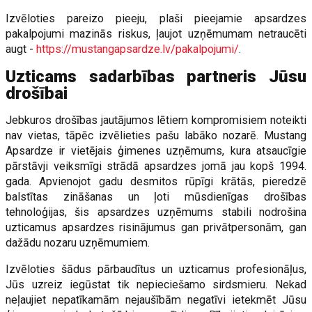
Izvēloties pareizo pieeju, plaši pieejamie apsardzes
pakalpojumi mazinās riskus, ļaujot uzņēmumam netraucēti
augt -
https://mustangapsardze.lv/pakalpojumi/
.
Uzticams sadarbības partneris Jūsu
drošībai
Jebkuros drošības jautājumos lētiem kompromisiem noteikti
nav vietas, tāpēc izvēlieties pašu labāko nozarē. Mustang
Apsardze ir vietējais ģimenes uzņēmums, kura atsaucīgie
pārstāvji veiksmīgi strādā apsardzes jomā jau kopš 1994.
gada. Apvienojot gadu desmitos rūpīgi krātās, pieredzē
balstītas zināšanas un ļoti mūsdienīgas drošības
tehnoloģijas, šis apsardzes uzņēmums stabili nodrošina
uzticamus apsardzes risinājumus gan privātpersonām, gan
dažādu nozaru uzņēmumiem.
Izvēloties šādus pārbaudītus un uzticamus profesionāļus,
Jūs uzreiz iegūstat tik nepieciešamo sirdsmieru. Nekad
neļaujiet nepatīkamām nejaušībām negatīvi ietekmēt Jūsu