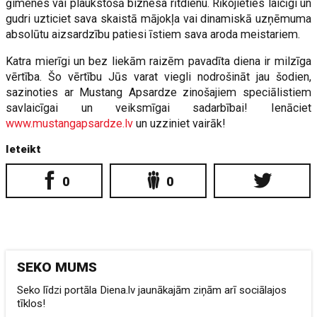
ģimenes vai plaukstošā biznesa rītdienu. Rīkojieties laicīgi un
gudri uzticiet sava skaistā mājokļa vai dinamiskā uzņēmuma
absolūtu aizsardzību patiesi īstiem sava aroda meistariem.
Katra mierīgi un bez liekām raizēm pavadīta diena ir milzīga
vērtība. Šo vērtību Jūs varat viegli nodrošināt jau šodien,
sazinoties ar Mustang Apsardze zinošajiem speciālistiem
savlaicīgai un veiksmīgai sadarbībai! Ienāciet
www.mustangapsardze.lv
un uzziniet vairāk!
Ieteikt
0
0
SEKO MUMS
Seko līdzi portāla Diena.lv jaunākajām ziņām arī sociālajos
tīklos!