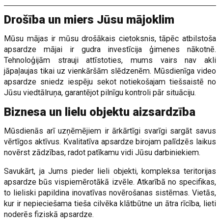
Drošība un miers Jūsu mājoklim
Mūsu mājas ir mūsu drošākais cietoksnis, tāpēc atbilstoša
apsardze mājai ir gudra investīcija ģimenes nākotnē.
Tehnoloģijām strauji attīstoties, mums vairs nav akli
jāpaļaujas tikai uz vienkāršām slēdzenēm. Mūsdienīga video
apsardze sniedz iespēju sekot notiekošajam tiešsaistē no
Jūsu viedtālruņa, garantējot pilnīgu kontroli pār situāciju.
Biznesa un lielu objektu aizsardzība
Mūsdienās arī uzņēmējiem ir ārkārtīgi svarīgi sargāt savus
vērtīgos aktīvus. Kvalitatīva apsardze birojam palīdzēs laikus
novērst zādzības, radot patīkamu vidi Jūsu darbiniekiem.
Savukārt, ja Jums pieder lieli objekti, kompleksa teritorijas
apsardze būs vispiemērotākā izvēle. Atkarībā no specifikas,
to lieliski papildina inovatīvas novērošanas sistēmas. Vietās,
kur ir nepieciešama tieša cilvēka klātbūtne un ātra rīcība, lieti
noderēs fiziskā apsardze.