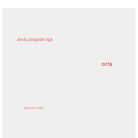
ziedu piegāde rīgā
meliorācijas darbi
octa
dziļurbums
kravu apdrošināšana
granulu katli
siltumsūknis