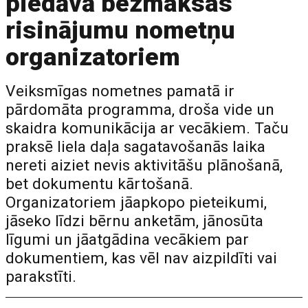
piedāvā bezmaksas
risinājumu nometņu
organizatoriem
Veiksmīgas nometnes pamatā ir
pārdomāta programma, droša vide un
skaidra komunikācija ar vecākiem. Taču
praksē liela daļa sagatavošanās laika
nereti aiziet nevis aktivitāšu plānošanā,
bet dokumentu kārtošanā.
Organizatoriem jāapkopo pieteikumi,
jāseko līdzi bērnu anketām, jānosūta
līgumi un jāatgādina vecākiem par
dokumentiem, kas vēl nav aizpildīti vai
parakstīti.