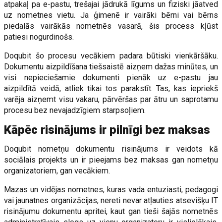
atpakaļ pa e-pastu, trešajai jādrukā līgums un fiziski jāatved
uz nometnes vietu. Ja ģimenē ir vairāki bērni vai bērns
piedalās vairākās nometnēs vasarā, šis process kļūst
patiesi nogurdinošs.
Doqubit šo procesu vecākiem padara būtiski vienkāršāku.
Dokumentu aizpildīšana tiešsaistē aizņem dažas minūtes, un
visi nepieciešamie dokumenti pienāk uz e-pastu jau
aizpildītā veidā, atliek tikai tos parakstīt. Tas, kas iepriekš
varēja aizņemt visu vakaru, pārvēršas par ātru un saprotamu
procesu bez nevajadzīgiem starpsoļiem.
Kāpēc risinājums ir pilnīgi bez maksas
Doqubit nometņu dokumentu risinājums ir veidots kā
sociālais projekts un ir pieejams bez maksas gan nometņu
organizatoriem, gan vecākiem.
Mazas un vidējas nometnes, kuras vada entuziasti, pedagogi
vai jaunatnes organizācijas, nereti nevar atļauties atsevišķu IT
risinājumu dokumentu apritei, kaut gan tieši šajās nometnēs