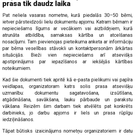
prasa tik daudz laika
Pat neliela vasaras nometne, kurā piedalās 30–50 bērni,
ietver pārsteidzoši lielu dokumentu apjomu. Katram bērnam ir
nepieciešams līgums ar vecākiem vai aizbildņiem, kurā
atrunāta atbildība, samaksas kārtība un atcelšanas
nosacījumi. Tam pievienojas pieteikuma anketa ar informāciju
par bērna veselības stāvokli un kontaktpersonām ārkārtas
situācijās. Bieži vien nepieciešams arī atsevišķs
apstiprinājums par iepazīšanos ar iekšējās kārtības
noteikumiem.
Kad šie dokumenti tiek apritē kā e-pasta pielikumi vai papīra
veidlapas, organizatoram katrs solis prasa atsevišķu
uzmanību: dokumentu sagatavošana, izsūtīšana,
atgādināšana, savākšana, lauku pārbaude un parakstu
vākšana. Reizēm šim darbam tiek atvēlēts pat konkrēts
darbinieks, jo darbu apjoms ir liels un prasa rūpīgu
iedziļināšanos.
Tāpat būtisks izaicinājums nometņu organizatoriem ir datu