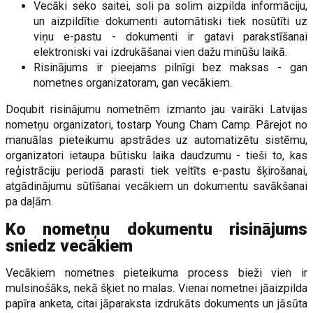
Vecāki seko saitei, soli pa solim aizpilda informāciju,
un aizpildītie dokumenti automātiski tiek nosūtīti uz
viņu e-pastu - dokumenti ir gatavi parakstīšanai
elektroniski vai izdrukāšanai vien dažu minūšu laikā.
Risinājums ir pieejams pilnīgi bez maksas - gan
nometnes organizatoram, gan vecākiem.
Doqubit risinājumu nometnēm izmanto jau vairāki Latvijas
nometņu organizatori, tostarp Young Cham Camp. Pārejot no
manuālas pieteikumu apstrādes uz automatizētu sistēmu,
organizatori ietaupa būtisku laika daudzumu - tieši to, kas
reģistrāciju periodā parasti tiek veltīts e-pastu šķirošanai,
atgādinājumu sūtīšanai vecākiem un dokumentu savākšanai
pa daļām.
Ko nometņu dokumentu risinājums
sniedz vecākiem
Vecākiem nometnes pieteikuma process bieži vien ir
mulsinošāks, nekā šķiet no malas. Vienai nometnei jāaizpilda
papīra anketa, citai jāparaksta izdrukāts dokuments un jāsūta