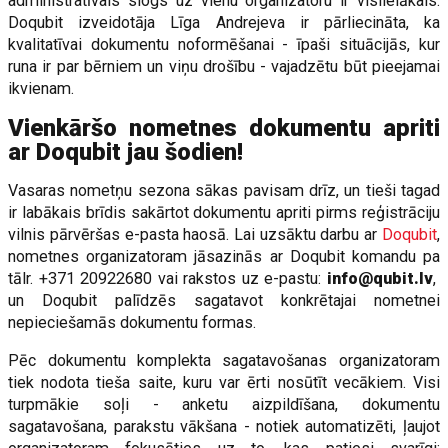
administratīvais slogs uz vienu organizatoru ir vislielākais.
Doqubit izveidotāja Līga Andrejeva ir pārliecināta, ka
kvalitatīvai dokumentu noformēšanai - īpaši situācijās, kur
runa ir par bērniem un viņu drošību - vajadzētu būt pieejamai
ikvienam.
Vienkāršo nometnes dokumentu apriti
ar Doqubit jau šodien!
Vasaras nometņu sezona sākas pavisam drīz, un tieši tagad
ir labākais brīdis sakārtot dokumentu apriti pirms reģistrāciju
vilnis pārvēršas e-pasta haosā. Lai uzsāktu darbu ar
Doqubit
,
nometnes organizatoram jāsazinās ar Doqubit komandu pa
tālr. +371 20922680 vai rakstos uz e-pastu:
info@qubit.lv
,
un Doqubit palīdzēs sagatavot konkrētajai nometnei
nepieciešamās dokumentu formas.
Pēc dokumentu komplekta sagatavošanas organizatoram
tiek nodota tieša saite, kuru var ērti nosūtīt vecākiem. Visi
turpmākie soļi - anketu aizpildīšana, dokumentu
sagatavošana, parakstu vākšana - notiek automatizēti, ļaujot