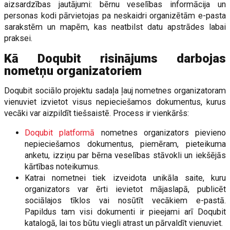
aizsardzības jautājumi: bērnu veselības informācija un
personas kodi pārvietojas pa neskaidri organizētām e-pasta
sarakstēm un mapēm, kas neatbilst datu apstrādes labai
praksei.
Kā Doqubit risinājums darbojas
nometņu organizatoriem
Doqubit sociālo projektu sadaļa ļauj nometnes organizatoram
vienuviet izvietot visus nepieciešamos dokumentus, kurus
vecāki var aizpildīt tiešsaistē. Process ir vienkāršs:
Doqubit platformā
nometnes organizators pievieno
nepieciešamos dokumentus, piemēram, pieteikuma
anketu, izziņu par bērna veselības stāvokli un iekšējās
kārtības noteikumus.
Katrai nometnei tiek izveidota unikāla saite, kuru
organizators var ērti ievietot mājaslapā, publicēt
sociālajos tīklos vai nosūtīt vecākiem e-pastā.
Papildus tam visi dokumenti ir pieejami arī Doqubit
katalogā, lai tos būtu viegli atrast un pārvaldīt vienuviet.