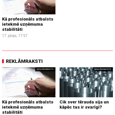
Kā profesionāls atbalsts
ietekmē uzņēmuma
stabilitāti
17. jūnijs, 17:57
REKLĀMRAKSTI
REKLĀMRAKSTS
REKLĀMRAKSTS
Kā profesionāls atbalsts
Cik sver tērauda sija un
ietekmē uzņēmuma
kāpēc tas ir svarīgi?
stabilitāti