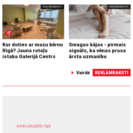
REKLĀMRAKSTS
REKLĀMRAKSTS
Kur doties ar mazu bērnu
Smagas kājas - pirmais
Rīgā? Jauna rotaļu
signāls, ka vēnas prasa
istaba Galerijā Centrs
ārsta uzmanību
Vairāk
REKLĀMRAKSTI
ziedu piegāde rīgā
meliorācijas darbi