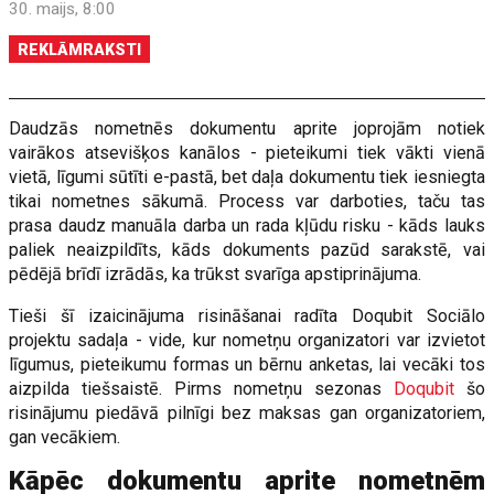
30. maijs, 8:00
REKLĀMRAKSTI
Daudzās nometnēs dokumentu aprite joprojām notiek
vairākos atsevišķos kanālos - pieteikumi tiek vākti vienā
vietā, līgumi sūtīti e-pastā, bet daļa dokumentu tiek iesniegta
tikai nometnes sākumā. Process var darboties, taču tas
prasa daudz manuāla darba un rada kļūdu risku - kāds lauks
paliek neaizpildīts, kāds dokuments pazūd sarakstē, vai
pēdējā brīdī izrādās, ka trūkst svarīga apstiprinājuma.
Tieši šī izaicinājuma risināšanai radīta Doqubit Sociālo
projektu sadaļa - vide, kur nometņu organizatori var izvietot
līgumus, pieteikumu formas un bērnu anketas, lai vecāki tos
aizpilda tiešsaistē. Pirms nometņu sezonas
Doqubit
šo
risinājumu piedāvā pilnīgi bez maksas gan organizatoriem,
gan vecākiem.
Kāpēc dokumentu aprite nometnēm