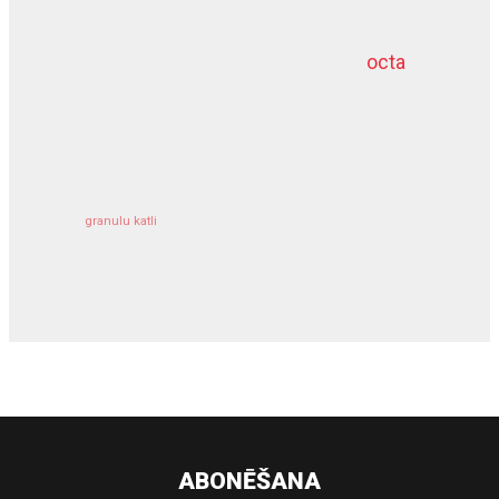
octa
dziļurbums
kravu apdrošināšana
granulu katli
siltumsūknis
ABONĒŠANA