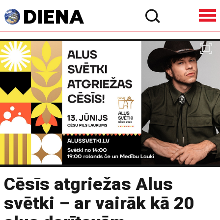
Cēsīs atgriežas Alus
svētki – ar vairāk kā 20