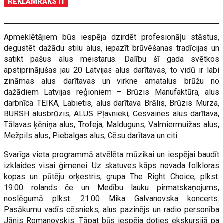
REKLĀMRAKSTI
Apmeklētājiem būs iespēja dzirdēt profesionāļu stāstus,
degustēt dažādu stilu alus, iepazīt brūvēšanas tradīcijas un
satikt pašus alus meistarus. Dalību šī gada svētkos
apstiprinājušas jau 20 Latvijas alus darītavas, to vidū ir labi
zināmas alus darītavas un virkne amatalus brūžu no
dažādiem Latvijas reģioniem – Brūzis Manufaktūra, alus
darbnīca TEIKA, Labietis, alus darītava Brālis, Brūzis Murza,
BURSH alusbrūzis, ALUS Pļavnieki, Cesvaines alus darītava,
Tālavas ķēniņa alus, Trofeja, Malduguns, Valmiermuižas alus,
Mežpils alus, Piebalgas alus, Cēsu darītava un citi.
Svarīga vieta programmā atvēlēta mūzikai un iespējai baudīt
izklaides visai ģimenei. Uz skatuves kāps novada folkloras
kopas un pūtēju orķestris, grupa The Right Choice, plkst.
19:00 rolands če un Medību lauku pirmatskaņojums,
noslēgumā plkst. 21:00 Mika Galvanovska koncerts.
Pasākumu vadīs cēsnieks, alus pazinējs un radio personība
Jānis Romanovskis. Tāpat būs iespēja doties ekskursijā pa