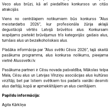
Veco alus brūzi, kā arī piedalīties konkursos un citās
atrakcijās.
Viens no centrālajiem notikumiem būs konkurss “Alus
meistardarbs 2026”, kur profesionāla žūrija aklajā
degustācijā vērtēs Latvijā brūvētos alus. Konkursam
iespējams pieteikt brūvējumus trīs kategorijās: gaišais alus,
tumšais alus un bezalkoholiskais alus.
Plašāka informācija par “Alus svētki Cēsis 2026”, tajā skaitā
pasākuma programma, alus konkursa nolikums, pieejama
vietnē Alussvetki.lv.
Pasākuma partneri ir Cēsu novada pašvaldība, Mākslas telpa
Mala, Cēsu alus un Latvijas Vīnziņu asociācijas alus kultūras
virzītāji, bet par īstiem svētkiem tos padarīs vairāki desmiti
alus darītāji, kopā ar apmeklētājiem un alus cienītājiem.
Papildu informācija:
Agita Kārkliņa