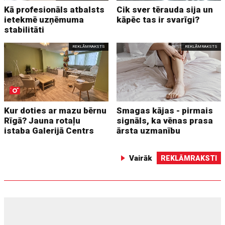
Kā profesionāls atbalsts
Cik sver tērauda sija un
ietekmē uzņēmuma
kāpēc tas ir svarīgi?
stabilitāti
REKLĀMRAKSTS
REKLĀMRAKSTS
Kur doties ar mazu bērnu
Smagas kājas - pirmais
Rīgā? Jauna rotaļu
signāls, ka vēnas prasa
istaba Galerijā Centrs
ārsta uzmanību
Vairāk
REKLĀMRAKSTI