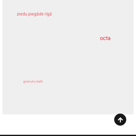
ziedu piegāde rīgā
meliorācijas darbi
octa
dziļurbums
kravu apdrošināšana
granulu katli
siltumsūknis