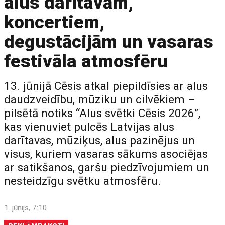
alus darītavām,
koncertiem,
degustācijām un vasaras
festivāla atmosfēru
13. jūnijā Cēsis atkal piepildīsies ar alus
daudzveidību, mūziku un cilvēkiem –
pilsētā notiks “Alus svētki Cēsis 2026”,
kas vienuviet pulcēs Latvijas alus
darītavas, mūziķus, alus pazinējus un
visus, kuriem vasaras sākums asociējas
ar satikšanos, garšu piedzīvojumiem un
nesteidzīgu svētku atmosfēru.
1. jūnijs, 7:10